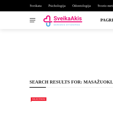
Sveikata
Psichologija
Odontologija
Svorio met
PAGRI
SEARCH RESULTS FOR: MASAŽUOKL
SKAUSMAI