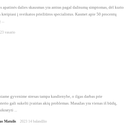
s apatinės dalies skausmas yra antras pagal dažnumą simptomas, dėl kurio
kreipiasi į sveikatos priežiūros specialistus. Kasmet apie 50 procentų
...
23 vasario
iame gyvenime stresas tampa kasdienybe, o ilgas darbas prie
erio gali sukelti įvairias akių problemas. Masažas yra vienas iš būdų,
ikratyti ...
as Matulis
2023 14 balandžio