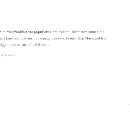
niai masažuokliai yra populiarūs tarp asmenų, kurie nori sumažinti
amus kasdienius skausmus ir pagerinti savo kraujotaką. Masažuoklius
sigyti internetinė arba fizinėse ...
24 gegužės