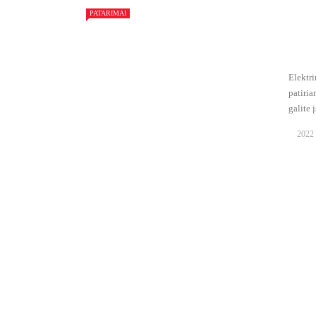
PATARIMAI
Elektri
patiri
galite į
2022 