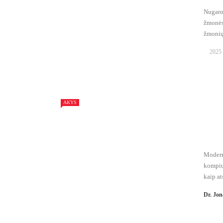
Nugaro
žmonės 
žmonių 
2025 
AKYS
Modern
kompiut
kaip ats
Dr. Jon