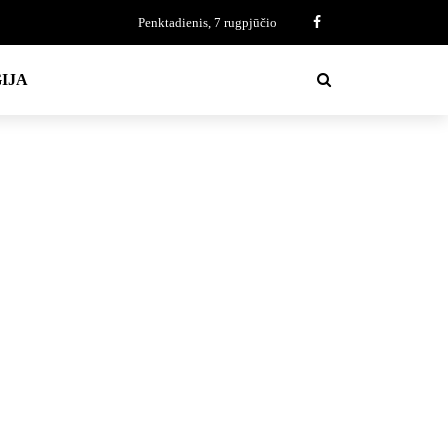
Penktadienis, 7 rugpjūčio
IJA