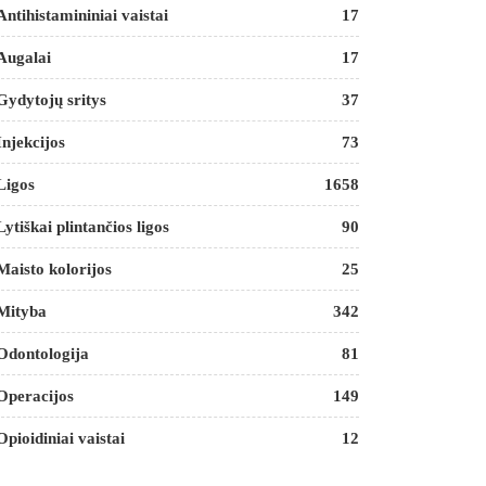
Antihistamininiai vaistai
17
Augalai
17
Gydytojų sritys
37
Injekcijos
73
Ligos
1658
Lytiškai plintančios ligos
90
Maisto kolorijos
25
Mityba
342
Odontologija
81
Operacijos
149
Opioidiniai vaistai
12