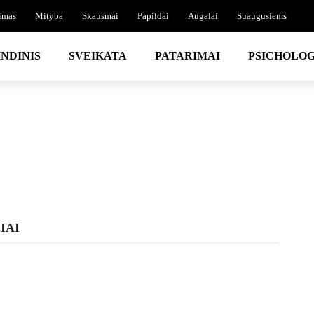
imas
Mityba
Skausmai
Papildai
Augalai
Suaugusiems
NDINIS
SVEIKATA
PATARIMAI
PSICHOLOG
IAI