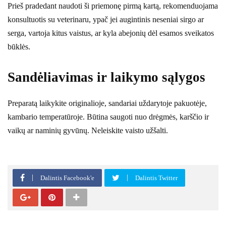
Prieš pradedant naudoti ši priemonę pirmą kartą, rekomenduojama
konsultuotis su veterinaru, ypač jei augintinis neseniai sirgo ar
serga, vartoja kitus vaistus, ar kyla abejonių dėl esamos sveikatos
būklės.
Sandėliavimas ir laikymo sąlygos
Preparatą laikykite originalioje, sandariai uždarytoje pakuotėje,
kambario temperatūroje. Būtina saugoti nuo drėgmės, karščio ir
vaikų ar naminių gyvūnų. Neleiskite vaisto užšalti.
Dalintis Facebook'e
Dalintis Twitter