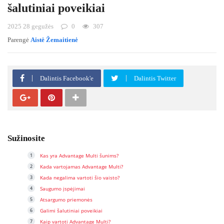
šalutiniai poveikiai
2025 28 gegužės
0
307
Parengė
Aistė Žemaitienė
Dalintis Facebook'e
Dalintis Twitter
Sužinosite
Kas yra Advantage Multi šunims?
Kada vartojamas Advantage Multi?
Kada negalima vartoti šio vaisto?
Saugumo įspėjimai
Atsargumo priemonės
Galimi šalutiniai poveikiai
Kaip vartoti Advantage Multi?