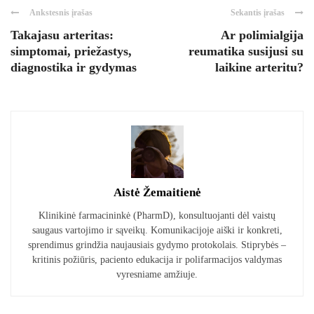
Ankstesnis įrašas
Sekantis įrašas
Takajasu arteritas:
Ar polimialgija
simptomai, priežastys,
reumatika susijusi su
diagnostika ir gydymas
laikine arteritu?
Aistė Žemaitienė
Klinikinė farmacininkė (PharmD), konsultuojanti dėl vaistų
saugaus vartojimo ir sąveikų. Komunikacijoje aiški ir konkreti,
sprendimus grindžia naujausiais gydymo protokolais. Stiprybės –
kritinis požiūris, paciento edukacija ir polifarmacijos valdymas
vyresniame amžiuje.