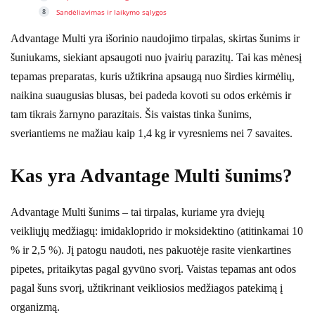
Sandėliavimas ir laikymo sąlygos
Advantage Multi yra išorinio naudojimo tirpalas, skirtas šunims ir
šuniukams, siekiant apsaugoti nuo įvairių parazitų. Tai kas mėnesį
tepamas preparatas, kuris užtikrina apsaugą nuo širdies kirmėlių,
naikina suaugusias blusas, bei padeda kovoti su odos erkėmis ir
tam tikrais žarnyno parazitais. Šis vaistas tinka šunims,
sveriantiems ne mažiau kaip 1,4 kg ir vyresniems nei 7 savaites.
Kas yra Advantage Multi šunims?
Advantage Multi šunims – tai tirpalas, kuriame yra dviejų
veikliųjų medžiagų: imidakloprido ir moksidektino (atitinkamai 10
% ir 2,5 %). Jį patogu naudoti, nes pakuotėje rasite vienkartines
pipetes, pritaikytas pagal gyvūno svorį. Vaistas tepamas ant odos
pagal šuns svorį, užtikrinant veikliosios medžiagos patekimą į
organizmą.