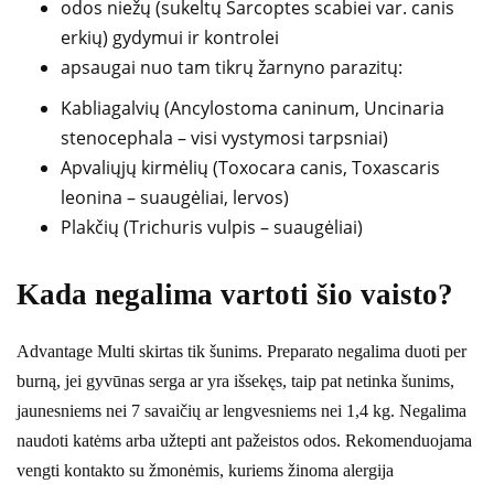
odos niežų (sukeltų Sarcoptes scabiei var. canis
erkių) gydymui ir kontrolei
apsaugai nuo tam tikrų žarnyno parazitų:
Kabliagalvių (Ancylostoma caninum, Uncinaria
stenocephala – visi vystymosi tarpsniai)
Apvaliųjų kirmėlių (Toxocara canis, Toxascaris
leonina – suaugėliai, lervos)
Plakčių (Trichuris vulpis – suaugėliai)
Kada negalima vartoti šio vaisto?
Advantage Multi skirtas tik šunims. Preparato negalima duoti per
burną, jei gyvūnas serga ar yra išsekęs, taip pat netinka šunims,
jaunesniems nei 7 savaičių ar lengvesniems nei 1,4 kg. Negalima
naudoti katėms arba užtepti ant pažeistos odos. Rekomenduojama
vengti kontakto su žmonėmis, kuriems žinoma alergija