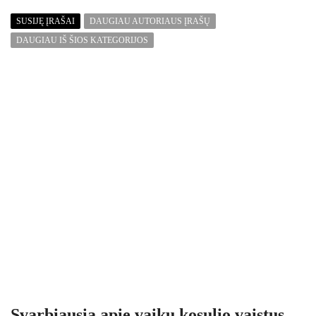
SUSIJĘ ĮRAŠAI
DAUGIAU AUTORIAUS ĮRAŠŲ
DAUGIAU IŠ ŠIOS KATEGORIJOS
Svarbiausia apie vaikų kosulio vaistus