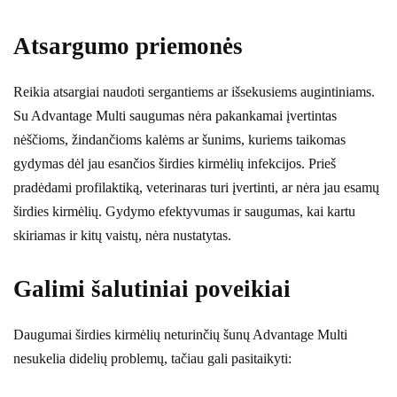
Atsargumo priemonės
Reikia atsargiai naudoti sergantiems ar išsekusiems augintiniams.
Su Advantage Multi saugumas nėra pakankamai įvertintas
nėščioms, žindančioms kalėms ar šunims, kuriems taikomas
gydymas dėl jau esančios širdies kirmėlių infekcijos. Prieš
pradėdami profilaktiką, veterinaras turi įvertinti, ar nėra jau esamų
širdies kirmėlių. Gydymo efektyvumas ir saugumas, kai kartu
skiriamas ir kitų vaistų, nėra nustatytas.
Galimi šalutiniai poveikiai
Daugumai širdies kirmėlių neturinčių šunų Advantage Multi
nesukelia didelių problemų, tačiau gali pasitaikyti: