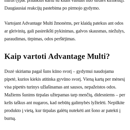
mirtis (ypač pritaikius kartu su kitais vaistais nuo širdies kirmėlių).
Daugiausiai reakcijų pastebima po pirmojo gydymo.
Vartojant Advantage Multi žmonėms, per klaidą patekus ant odos
ar gleivinių, gali pasireikšti pykinimas, galvos skausmas, niežulys,
paraudimas, tirpimas, odos perštėjimas.
Kaip vartoti Advantage Multi?
Dozė skiriama pagal šuns kūno svorį – gydymui naudojama
pipetė, kurios kiekis atitinka gyvūno svorį. Vieną kartą per mėnesį
visa pipetės turinys užlašinamas ant sausos, nepažeistos odos.
Mažiems šunims tirpalas užtepamas tarp menčių, didesniems – per
kelis taškus ant nugaros, kad nebūtų galimybės lyžtelėti. Nepilkite
produkto į vietą, kur tirpalas galėtų nutekėti ant šono ar patekti į
burną.