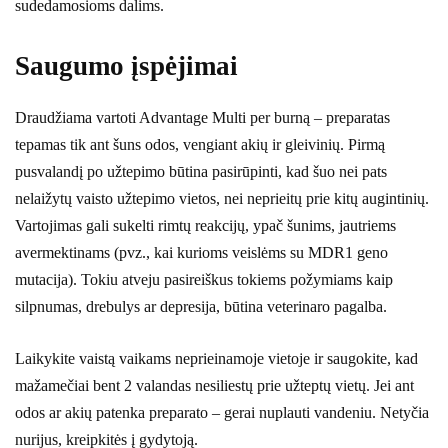
sudedamosioms dalims.
Saugumo įspėjimai
Draudžiama vartoti Advantage Multi per burną – preparatas
tepamas tik ant šuns odos, vengiant akių ir gleivinių. Pirmą
pusvalandį po užtepimo būtina pasirūpinti, kad šuo nei pats
nelaižytų vaisto užtepimo vietos, nei neprieitų prie kitų augintinių.
Vartojimas gali sukelti rimtų reakcijų, ypač šunims, jautriems
avermektinams (pvz., kai kurioms veislėms su MDR1 geno
mutacija). Tokiu atveju pasireiškus tokiems požymiams kaip
silpnumas, drebulys ar depresija, būtina veterinaro pagalba.
Laikykite vaistą vaikams neprieinamoje vietoje ir saugokite, kad
mažamečiai bent 2 valandas nesiliestų prie užteptų vietų. Jei ant
odos ar akių patenka preparato – gerai nuplauti vandeniu. Netyčia
nurijus, kreipkitės į gydytoją.