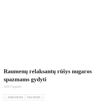
Raumenų relaksantų rūšys nugaros
spazmams gydyti
2026 9 gegužės
ANKSTESNI
NAUJESNI