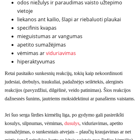
odos niežulys ir paraudimas vaisto užtepimo
vietoje
liekanos ant kailio, šlapi ar riebaluoti plaukai
specifinis kvapas
mieguistumas ar vangumas
apetito sumažėjimas
vėmimas ar
viduriavimas
hiperaktyvumas
Retai pasitaiko sunkesnių reakcijų, tokių kaip nekoordinuoti
judesiai, drebulys, traukuliai, padažnėjęs seilėtekis, alerginės
reakcijos (pavyzdžiui, dilgėlinė, veido patinimas). Šios reakcijos
dažnesnės šunims, jautriems moksidektinui ar panašiems vaistams.
Jei šuo serga širdies kirmėlių liga, po gydymo gali pasireikšti
kosulys, silpnumas, vėmimas,
dusulys
, viduriavimas, apetito
sumažėjimas, o sunkesniais atvejais – plaučių kraujavimas ar net