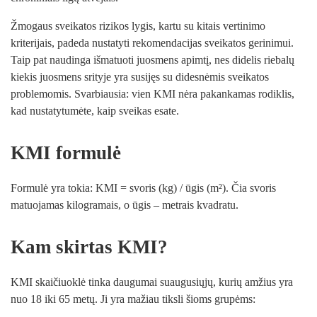
Žmogaus sveikatos rizikos lygis, kartu su kitais vertinimo
kriterijais, padeda nustatyti rekomendacijas sveikatos gerinimui.
Taip pat naudinga išmatuoti juosmens apimtį, nes didelis riebalų
kiekis juosmens srityje yra susijęs su didesnėmis sveikatos
problemomis. Svarbiausia: vien KMI nėra pakankamas rodiklis,
kad nustatytumėte, kaip sveikas esate.
KMI formulė
Formulė yra tokia: KMI = svoris (kg) / ūgis (m²). Čia svoris
matuojamas kilogramais, o ūgis – metrais kvadratu.
Kam skirtas KMI?
KMI skaičiuoklė tinka daugumai suaugusiųjų, kurių amžius yra
nuo 18 iki 65 metų. Ji yra mažiau tiksli šioms grupėms: