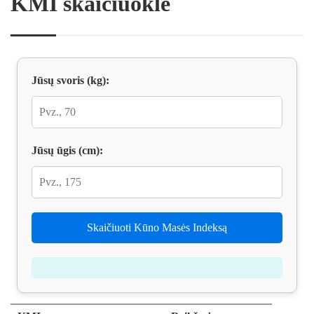
KMI skaičiuoklė
Jūsų svoris (kg):
Jūsų ūgis (cm):
Skaičiuoti Kūno Masės Indeksą