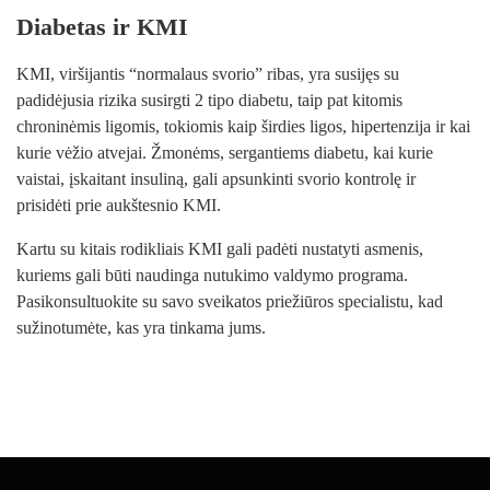
Diabetas ir KMI
KMI, viršijantis “normalaus svorio” ribas, yra susijęs su
padidėjusia rizika susirgti 2 tipo diabetu, taip pat kitomis
chroninėmis ligomis, tokiomis kaip širdies ligos, hipertenzija ir kai
kurie vėžio atvejai. Žmonėms, sergantiems diabetu, kai kurie
vaistai, įskaitant insuliną, gali apsunkinti svorio kontrolę ir
prisidėti prie aukštesnio KMI.
Kartu su kitais rodikliais KMI gali padėti nustatyti asmenis,
kuriems gali būti naudinga nutukimo valdymo programa.
Pasikonsultuokite su savo sveikatos priežiūros specialistu, kad
sužinotumėte, kas yra tinkama jums.