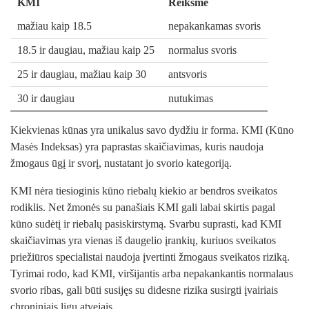
KMI
Reikšmė
mažiau kaip 18.5
nepakankamas svoris
18.5 ir daugiau, mažiau kaip 25
normalus svoris
25 ir daugiau, mažiau kaip 30
antsvoris
30 ir daugiau
nutukimas
Kiekvienas kūnas yra unikalus savo dydžiu ir forma. KMI (Kūno
Masės Indeksas) yra paprastas skaičiavimas, kuris naudoja
žmogaus ūgį ir svorį, nustatant jo svorio kategoriją.
KMI nėra tiesioginis kūno riebalų kiekio ar bendros sveikatos
rodiklis. Net žmonės su panašiais KMI gali labai skirtis pagal
kūno sudėtį ir riebalų pasiskirstymą. Svarbu suprasti, kad KMI
skaičiavimas yra vienas iš daugelio įrankių, kuriuos sveikatos
priežiūros specialistai naudoja įvertinti žmogaus sveikatos riziką.
Tyrimai rodo, kad KMI, viršijantis arba nepakankantis normalaus
svorio ribas, gali būti susijęs su didesne rizika susirgti įvairiais
chroniniais ligų atvejais.