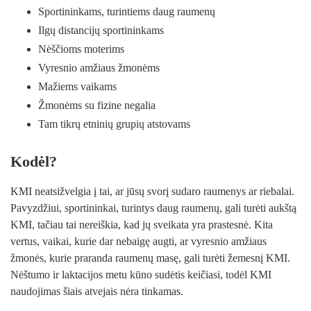
Sportininkams, turintiems daug raumenų
Ilgų distancijų sportininkams
Nėščioms moterims
Vyresnio amžiaus žmonėms
Mažiems vaikams
Žmonėms su fizine negalia
Tam tikrų etninių grupių atstovams
Kodėl?
KMI neatsižvelgia į tai, ar jūsų svorį sudaro raumenys ar riebalai.
Pavyzdžiui, sportininkai, turintys daug raumenų, gali turėti aukštą
KMI, tačiau tai nereiškia, kad jų sveikata yra prastesnė. Kita
vertus, vaikai, kurie dar nebaigę augti, ar vyresnio amžiaus
žmonės, kurie praranda raumenų masę, gali turėti žemesnį KMI.
Nėštumo ir laktacijos metu kūno sudėtis keičiasi, todėl KMI
naudojimas šiais atvejais nėra tinkamas.