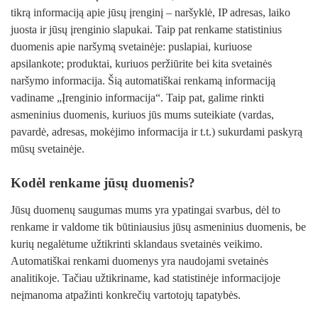
tikrą informaciją apie jūsų įrenginį – naršyklė, IP adresas, laiko
juosta ir jūsų įrenginio slapukai. Taip pat renkame statistinius
duomenis apie naršymą svetainėje: puslapiai, kuriuose
apsilankote; produktai, kuriuos peržiūrite bei kita svetainės
naršymo informacija. Šią automatiškai renkamą informaciją
vadiname „Įrenginio informacija“. Taip pat, galime rinkti
asmeninius duomenis, kuriuos jūs mums suteikiate (vardas,
pavardė, adresas, mokėjimo informacija ir t.t.) sukurdami paskyrą
mūsų svetainėje.
Kodėl renkame jūsų duomenis?
Jūsų duomenų saugumas mums yra ypatingai svarbus, dėl to
renkame ir valdome tik būtiniausius jūsų asmeninius duomenis, be
kurių negalėtume užtikrinti sklandaus svetainės veikimo.
Automatiškai renkami duomenys yra naudojami svetainės
analitikoje. Tačiau užtikriname, kad statistinėje informacijoje
neįmanoma atpažinti konkrečių vartotojų tapatybės.