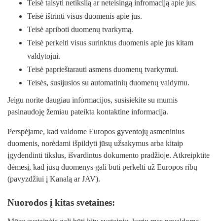
Teisė taisyti netikslią ar neteisingą infromaciją apie jus.
Teisė ištrinti visus duomenis apie jus.
Teisė apriboti duomenų tvarkymą.
Teisė perkelti visus surinktus duomenis apie jus kitam
valdytojui.
Teisė paprieštarauti asmens duomenų tvarkymui.
Teisės, susijusios su automatinių duomenų valdymu.
Jeigu norite daugiau informacijos, susisiekite su mumis
pasinaudoję žemiau pateikta kontaktine informacija.
Perspėjame, kad valdome Europos gyventojų asmeninius
duomenis, norėdami išpildyti jūsų užsakymus arba kitaip
įgydendinti tikslus, išvardintus dokumento pradžioje. Atkreipktite
dėmesį, kad jūsų duomenys gali būti perkelti už Europos ribų
(pavyzdžiui į Kanalą ar JAV).
Nuorodos į kitas svetaines: