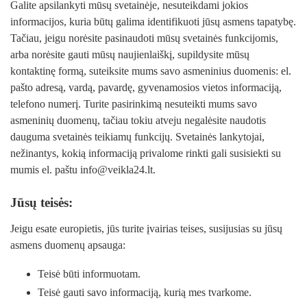
Galite apsilankyti mūsų svetainėje, nesuteikdami jokios
informacijos, kuria būtų galima identifikuoti jūsų asmens tapatybę.
Tačiau, jeigu norėsite pasinaudoti mūsų svetainės funkcijomis,
arba norėsite gauti mūsų naujienlaiškį, supildysite mūsų
kontaktinę formą, suteiksite mums savo asmeninius duomenis: el.
pašto adresą, vardą, pavardę, gyvenamosios vietos informaciją,
telefono numerį. Turite pasirinkimą nesuteikti mums savo
asmeninių duomenų, tačiau tokiu atveju negalėsite naudotis
dauguma svetainės teikiamų funkcijų. Svetainės lankytojai,
nežinantys, kokią informaciją privalome rinkti gali susisiekti su
mumis el. paštu
info@veikla24.lt
.
Jūsų teisės:
Jeigu esate europietis, jūs turite įvairias teises, susijusias su jūsų
asmens duomenų apsauga:
Teisė būti informuotam.
Teisė gauti savo informaciją, kurią mes tvarkome.