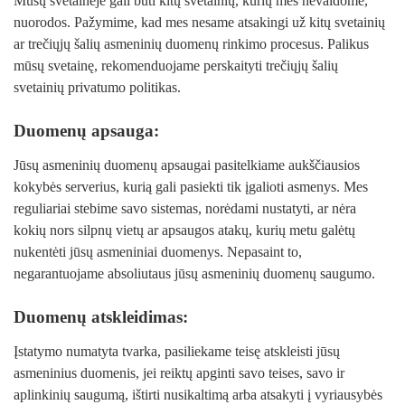
Mūsų svetainėje gali būti kitų svetainių, kurių mes nevaldome,
nuorodos. Pažymime, kad mes nesame atsakingi už kitų svetainių
ar trečiųjų šalių asmeninių duomenų rinkimo procesus. Palikus
mūsų svetainę, rekomenduojame perskaityti trečiųjų šalių
svetainių privatumo politikas.
Duomenų apsauga:
Jūsų asmeninių duomenų apsaugai pasitelkiame aukščiausios
kokybės serverius, kurią gali pasiekti tik įgalioti asmenys. Mes
reguliariai stebime savo sistemas, norėdami nustatyti, ar nėra
kokių nors silpnų vietų ar apsaugos atakų, kurių metu galėtų
nukentėti jūsų asmeniniai duomenys. Nepasaint to,
negarantuojame absoliutaus jūsų asmeninių duomenų saugumo.
Duomenų atskleidimas:
Įstatymo numatyta tvarka, pasiliekame teisę atskleisti jūsų
asmeninius duomenis, jei reiktų apginti savo teises, savo ir
aplinkinių saugumą, ištirti nusikaltimą arba atsakyti į vyriausybės