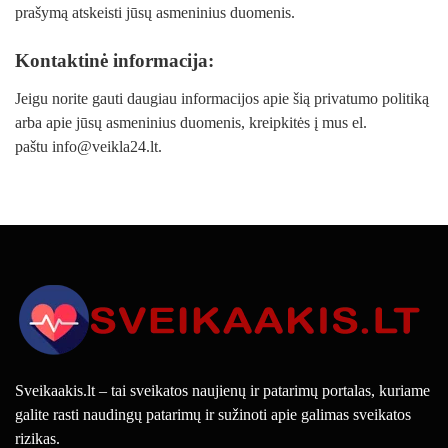
prašymą atskeisti jūsų asmeninius duomenis.
Kontaktinė informacija:
Jeigu norite gauti daugiau informacijos apie šią privatumo politiką
arba apie jūsų asmeninius duomenis, kreipkitės į mus el.
paštu
info@veikla24.lt
.
Sveikaakis.lt – tai sveikatos naujienų ir patarimų portalas, kuriame
galite rasti naudingų patarimų ir sužinoti apie galimas sveikatos
rizikas.