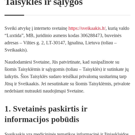
Taisyklės ir sąlygos
Sveiki atvykę į interneto svetainę
https://sveikaakis.lt/
, kurią valdo
“Luxtida”, MB, juridinio asmens kodas 306288473, buveinės
adresas – Vilties g. 2, LT-30147, Ignalina, Lietuva (toliau –
Sveikaakis).
Naudodamiesi Svetaine, Jūs patvirtinate, kad susipažinote su
šiomis Taisyklėmis ir sąlygomis (toliau – Taisyklės) ir sutinkate jų
laikytis. Šios Taisyklės sudaro teisiškai privalomą susitarimą tarp
Jūsų ir Sveikaakis. Jei nesutinkate su šiomis Taisyklėmis, privalote
nedelsiant nutraukti naudojimąsi Svetaine.
1. Svetainės paskirtis ir
informacijos pobūdis
Sveikaakis yra medicininės tematikos informacinė ir žiniasklaidos