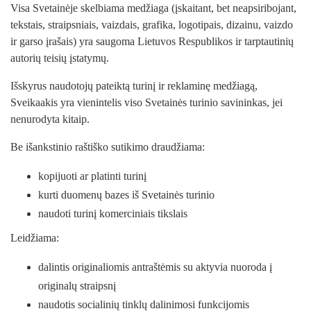
Visa Svetainėje skelbiama medžiaga (įskaitant, bet neapsiribojant,
tekstais, straipsniais, vaizdais, grafika, logotipais, dizainu, vaizdo
ir garso įrašais) yra saugoma Lietuvos Respublikos ir tarptautinių
autorių teisių įstatymų.
Išskyrus naudotojų pateiktą turinį ir reklaminę medžiagą,
Sveikaakis yra vienintelis viso Svetainės turinio savininkas, jei
nenurodyta kitaip.
Be išankstinio raštiško sutikimo draudžiama:
kopijuoti ar platinti turinį
kurti duomenų bazes iš Svetainės turinio
naudoti turinį komerciniais tikslais
Leidžiama:
dalintis originaliomis antraštėmis su aktyvia nuoroda į
originalų straipsnį
naudotis socialinių tinklų dalinimosi funkcijomis