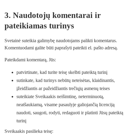
3. Naudotojų komentarai ir
pateikiamas turinys
Svetainė suteikia galimybę naudotojams palikti komentarus.
Komentuodami galite būti paprašyti pateikti el. pašto adresą.
Pateikdami komentarą, Jūs:
patvirtinate, kad turite teisę skelbti pateiktą turinį
sutinkate, kad turinys nebūtų neteisėtas, klaidinantis,
įžeidžiantis ar pažeidžiantis trečiųjų asmenų teises
suteikiate Sveikaakis neišimtinę, neterminuotą,
neatšaukiamą, visame pasaulyje galiojančią licenciją
naudoti, saugoti, rodyti, redaguoti ir platinti Jūsų pateiktą
turinį
Sveikaakis pasilieka teisę: