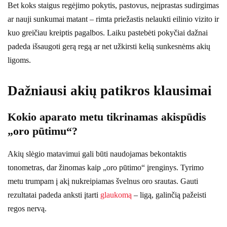
Bet koks staigus regėjimo pokytis, pastovus, neįprastas sudirgimas
ar nauji sunkumai matant – rimta priežastis nelaukti eilinio vizito ir
kuo greičiau kreiptis pagalbos. Laiku pastebėti pokyčiai dažnai
padeda išsaugoti gerą regą ar net užkirsti kelią sunkesnėms akių
ligoms.
Dažniausi akių patikros klausimai
Kokio aparato metu tikrinamas akispūdis
„oro pūtimu“?
Akių slėgio matavimui gali būti naudojamas bekontaktis
tonometras, dar žinomas kaip „oro pūtimo“ įrenginys. Tyrimo
metu trumpam į akį nukreipiamas švelnus oro srautas. Gauti
rezultatai padeda anksti įtarti
glaukomą
– ligą, galinčią pažeisti
regos nervą.