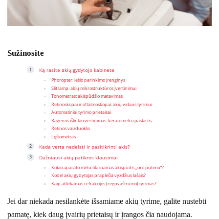
Sužinosite
Ką rasite akių gydytojo kabinete
Phoropter: lęšio parinkimo įrenginys
Slit lamp: akių mikrostruktūros įvertinimui
Tonometras: akispūdžio matavimas
Retinoskopai ir oftalmoskopai: akių vidaus tyrimui
Automatiniai tyrimo prietaisai
Ragenos išlinkio vertinimas: keratometro paskirtis
Retinos vaizduoklis
Lęšiometras
Kada verta nedelsti ir pasitikrinti akis?
Dažniausi akių patikros klausimai
Kokio aparato metu tikrinamas akispūdis „oro pūtimu“?
Kodėl akių gydytojas praplečia vyzdžius lašais?
Kaip atliekamas refrakcijos (regos aštrumo) tyrimas?
Jei dar niekada nesilankėte išsamiame akių tyrime, galite nustebti
pamatę, kiek daug įvairių prietaisų ir įrangos čia naudojama.