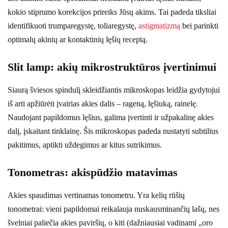
kokio stiprumo korekcijos prireiks Jūsų akims. Tai padeda tiksliai
identifikuoti trumparegystę, toliaregystę,
astigmatizmą
bei parinkti
optimalų akinių ar kontaktinių lęšių receptą.
Slit lamp: akių mikrostruktūros įvertinimui
Siaurą šviesos spindulį skleidžiantis mikroskopas leidžia gydytojui
iš arti apžiūrėti įvairias akies dalis – rageną, lęšiuką, rainelę.
Naudojant papildomus lęšius, galima įvertinti ir užpakalinę akies
dalį, įskaitant tinklainę. Šis mikroskopas padeda nustatyti subtilius
pakitimus, aptikti uždegimus ar kitus sutrikimus.
Tonometras: akispūdžio matavimas
Akies spaudimas vertinamas tonometru. Yra kelių rūšių
tonometrai: vieni papildomai reikalauja nuskausminančių lašų, nes
švelniai paliečia akies paviršių, o kiti (dažniausiai vadinami „oro