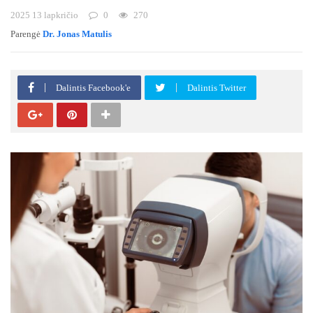
2025 13 lapkričio
0
270
Parengė
Dr. Jonas Matulis
Dalintis Facebook'e
Dalintis Twitter