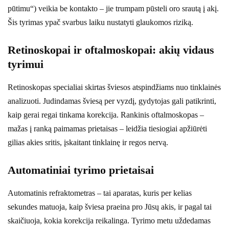
pūtimu“) veikia be kontakto – jie trumpam pūsteli oro srautą į akį.
Šis tyrimas ypač svarbus laiku nustatyti glaukomos riziką.
Retinoskopai ir oftalmoskopai: akių vidaus
tyrimui
Retinoskopas specialiai skirtas šviesos atspindžiams nuo tinklainės
analizuoti. Judindamas šviesą per vyzdį, gydytojas gali patikrinti,
kaip gerai regai tinkama korekcija. Rankinis oftalmoskopas –
mažas į ranką paimamas prietaisas – leidžia tiesiogiai apžiūrėti
gilias akies sritis, įskaitant tinklainę ir regos nervą.
Automatiniai tyrimo prietaisai
Automatinis refraktometras – tai aparatas, kuris per kelias
sekundes matuoja, kaip šviesa praeina pro Jūsų akis, ir pagal tai
skaičiuoja, kokia korekcija reikalinga. Tyrimo metu uždedamas