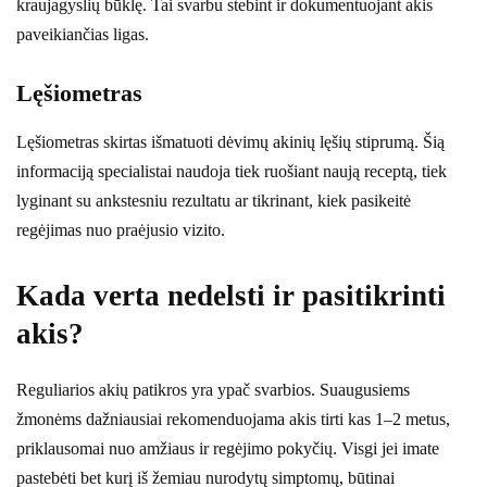
kraujagyslių būklę. Tai svarbu stebint ir dokumentuojant akis
paveikiančias ligas.
Lęšiometras
Lęšiometras skirtas išmatuoti dėvimų akinių lęšių stiprumą. Šią
informaciją specialistai naudoja tiek ruošiant naują receptą, tiek
lyginant su ankstesniu rezultatu ar tikrinant, kiek pasikeitė
regėjimas nuo praėjusio vizito.
Kada verta nedelsti ir pasitikrinti
akis?
Reguliarios akių patikros yra ypač svarbios. Suaugusiems
žmonėms dažniausiai rekomenduojama akis tirti kas 1–2 metus,
priklausomai nuo amžiaus ir regėjimo pokyčių. Visgi jei imate
pastebėti bet kurį iš žemiau nurodytų simptomų, būtinai