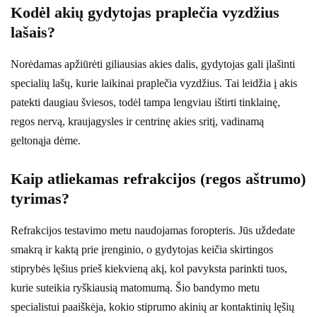
Kodėl akių gydytojas praplečia vyzdžius
lašais?
Norėdamas apžiūrėti giliausias akies dalis, gydytojas gali įlašinti
specialių lašų, kurie laikinai praplečia vyzdžius. Tai leidžia į akis
patekti daugiau šviesos, todėl tampa lengviau ištirti tinklainę,
regos nervą, kraujagysles ir centrinę akies sritį, vadinamą
geltonąja dėme.
Kaip atliekamas refrakcijos (regos aštrumo)
tyrimas?
Refrakcijos testavimo metu naudojamas foropteris. Jūs uždedate
smakrą ir kaktą prie įrenginio, o gydytojas keičia skirtingos
stiprybės lęšius prieš kiekvieną akį, kol pavyksta parinkti tuos,
kurie suteikia ryškiausią matomumą. Šio bandymo metu
specialistui paaiškėja, kokio stiprumo akinių ar kontaktinių lęšių