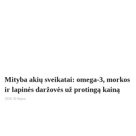
Mityba akių sveikatai: omega-3, morkos
ir lapinės daržovės už protingą kainą
2026 30 liepos