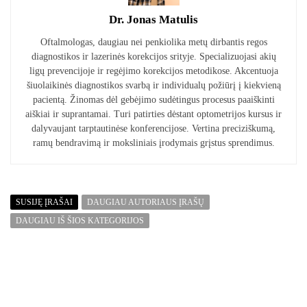
Dr. Jonas Matulis
Oftalmologas, daugiau nei penkiolika metų dirbantis regos
diagnostikos ir lazerinės korekcijos srityje. Specializuojasi akių
ligų prevencijoje ir regėjimo korekcijos metodikose. Akcentuoja
šiuolaikinės diagnostikos svarbą ir individualų požiūrį į kiekvieną
pacientą. Žinomas dėl gebėjimo sudėtingus procesus paaiškinti
aiškiai ir suprantamai. Turi patirties dėstant optometrijos kursus ir
dalyvaujant tarptautinėse konferencijose. Vertina preciziškumą,
ramų bendravimą ir moksliniais įrodymais grįstus sprendimus.
SUSIJĘ ĮRAŠAI
DAUGIAU AUTORIAUS ĮRAŠŲ
DAUGIAU IŠ ŠIOS KATEGORIJOS