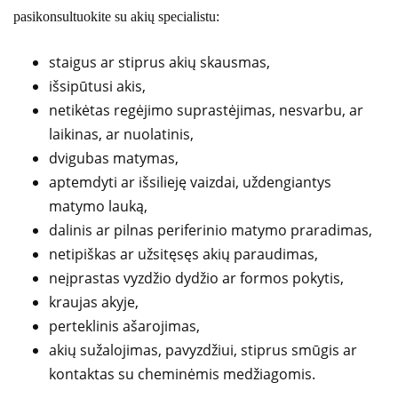
pasikonsultuokite su akių specialistu:
staigus ar stiprus akių skausmas,
išsipūtusi akis,
netikėtas regėjimo suprastėjimas, nesvarbu, ar
laikinas, ar nuolatinis,
dvigubas matymas,
aptemdyti ar išsilieję vaizdai, uždengiantys
matymo lauką,
dalinis ar pilnas periferinio matymo praradimas,
netipiškas ar užsitęsęs akių paraudimas,
neįprastas vyzdžio dydžio ar formos pokytis,
kraujas akyje,
perteklinis ašarojimas,
akių sužalojimas, pavyzdžiui, stiprus smūgis ar
kontaktas su cheminėmis medžiagomis.