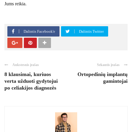
Jums reikia.
Dalintis Facebook'e
Dalintis Twitter
Ankstesnis įrašas
Sekantis įrašas
8 klausimai, kuriuos
Ortopedinių implantų
verta užduoti gydytojui
gamintojai
po celiakijos diagnozės