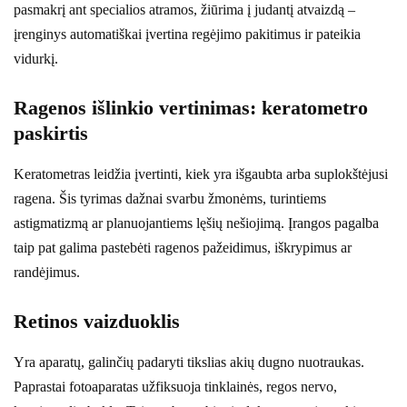
pasmakrį ant specialios atramos, žiūrima į judantį atvaizdą –
įrenginys automatiškai įvertina regėjimo pakitimus ir pateikia
vidurkį.
Ragenos išlinkio vertinimas: keratometro
paskirtis
Keratometras leidžia įvertinti, kiek yra išgaubta arba suplokštėjusi
ragena. Šis tyrimas dažnai svarbu žmonėms, turintiems
astigmatizmą ar planuojantiems lęšių nešiojimą. Įrangos pagalba
taip pat galima pastebėti ragenos pažeidimus, iškrypimus ar
randėjimus.
Retinos vaizduoklis
Yra aparatų, galinčių padaryti tikslias akių dugno nuotraukas.
Paprastai fotoaparatas užfiksuoja tinklainės, regos nervo,