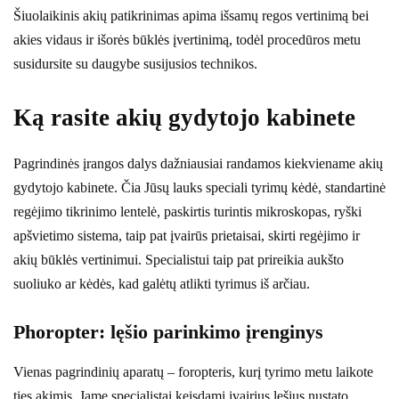
Šiuolaikinis akių patikrinimas apima išsamų regos vertinimą bei
akies vidaus ir išorės būklės įvertinimą, todėl procedūros metu
susidursite su daugybe susijusios technikos.
Ką rasite akių gydytojo kabinete
Pagrindinės įrangos dalys dažniausiai randamos kiekviename akių
gydytojo kabinete. Čia Jūsų lauks speciali tyrimų kėdė, standartinė
regėjimo tikrinimo lentelė, paskirtis turintis mikroskopas, ryški
apšvietimo sistema, taip pat įvairūs prietaisai, skirti regėjimo ir
akių būklės vertinimui. Specialistui taip pat prireikia aukšto
suoliuko ar kėdės, kad galėtų atlikti tyrimus iš arčiau.
Phoropter: lęšio parinkimo įrenginys
Vienas pagrindinių aparatų – foropteris, kurį tyrimo metu laikote
ties akimis. Jame specialistai keisdami įvairius lęšius nustato,