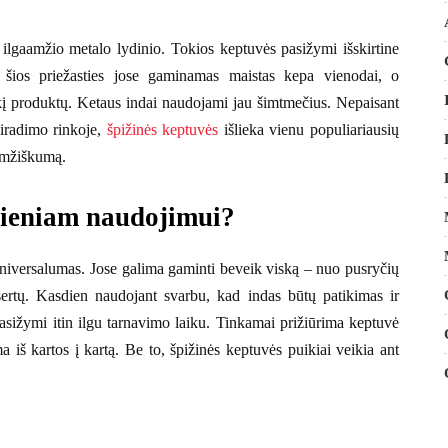
 ilgaamžio metalo lydinio. Tokios keptuvės pasižymi išskirtine
l šios priežasties jose gaminamas maistas kepa vienodai, o
iekį produktų. Ketaus indai naudojami jau šimtmečius. Nepaisant
iradimo rinkoje,
špižinės keptuvės
išlieka vienu populiariausių
aamžiškumą.
sdieniam naudojimui?
universalumas. Jose galima gaminti beveik viską – nuo pusryčių
sertų. Kasdien naudojant svarbu, kad indas būtų patikimas ir
pasižymi itin ilgu tarnavimo laiku. Tinkamai prižiūrima keptuvė
iš kartos į kartą. Be to, špižinės keptuvės puikiai veikia ant