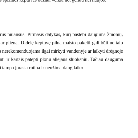
ikrus niuansus. Pirmasis dalykas, kurį pastebi dauguma žmonių,
ar plieną. Didelę keptuvę pilną maisto pakelti gali būti ne taip
ės nerekomenduojama ilgai mirkyti vandenyje ar laikyti drėgnoje
nti ir kartais patepti plonu aliejaus sluoksniu. Tačiau dauguma
 tampa įprasta rutina ir neužima daug laiko.