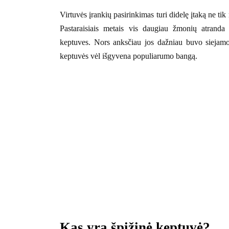
Virtuvės įrankių pasirinkimas turi didelę įtaką ne tik
Pastaraisiais metais vis daugiau žmonių atranda t
keptuves. Nors anksčiau jos dažniau buvo siejamo
keptuvės vėl išgyvena populiarumo bangą.
Kas yra špižinė keptuvė?