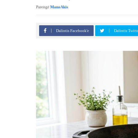
Parengė
ManoAkis
Dalintis Facebook'e
Dalintis Twitt