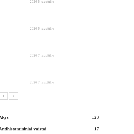
2026 8 rugpjūčio
2026 8 rugpjūčio
2026 7 rugpjūčio
2026 7 rugpjūčio
Akys
123
Antihistamininiai vaistai
17