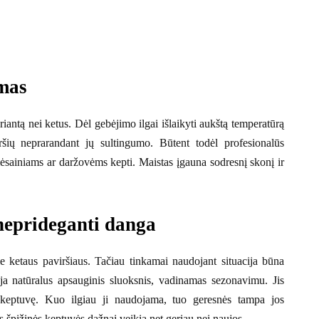
mas
ariantą nei ketus. Dėl gebėjimo ilgai išlaikyti aukštą temperatūrą
iršių neprarandant jų sultingumo. Būtent todėl profesionalūs
ėsainiams ar daržovėms kepti. Maistas įgauna sodresnį skonį ir
neprideganti danga
e ketaus paviršiaus. Tačiau tinkamai naudojant situacija būna
oja natūralus apsauginis sluoksnis, vadinamas sezonavimu. Jis
ant keptuvę. Kuo ilgiau ji naudojama, tuo geresnės tampa jos
s špižinės keptuvės dažnai veikia net geriau nei naujos.