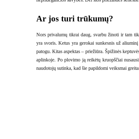
Ar jos turi trūkumų?
Nors privalumų tikrai daug, svarbu žinoti ir tam t
yra svoris. Ketus yra gerokai sunkesnis už aliuminį 
patogu. Kitas aspektas – priežiūra. Špižinės keptuv
aplinkoje. Po plovimo ją reikėtų kruopščiai nusausi
naudotojų sutinka, kad šie papildomi veiksmai greitai