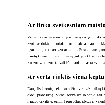
Ar tinka sveikesniam maist
Vienas iš dažnai minimų privalumų yra galimybė nau
kepti produktus naudojant minimalų aliejaus kiekį.
ilgainiui gali nusidėvėti ar būti pažeistos naudoj
maistą ketaus induose į maistą gali patekti nedidelis
kuriems žmonėms tai gali būti papildomas privaluma
Ar verta rinktis vieną kept
Daugelis žmonių siekia sumažinti virtuvės daiktų kie
didelį pranašumą. Viena kokybiška keptuvė gali pak
naudoti orkaitėje, gaminti pusryčius, pietus ar vak