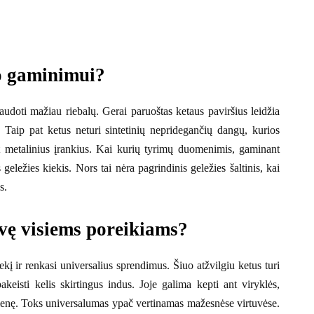
o gaminimui?
doti mažiau riebalų. Gerai paruoštas ketaus paviršius leidžia
 Taip pat ketus neturi sintetinių nepridegančių dangų, kurios
ant metalinius įrankius. Kai kurių tyrimų duomenimis, gaminant
 geležies kiekis. Nors tai nėra pagrindinis geležies šaltinis, kai
s.
uvę visiems poreikiams?
kį ir renkasi universalius sprendimus. Šiuo atžvilgiu ketus turi
eisti kelis skirtingus indus. Joje galima kepti ant viryklės,
arienę. Toks universalumas ypač vertinamas mažesnėse virtuvėse.