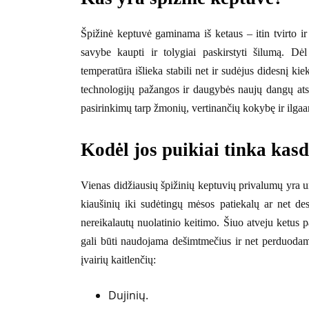
Špižinė keptuvė gaminama iš ketaus – itin tvirto ir
savybe kaupti ir tolygiai paskirstyti šilumą. Dė
temperatūra išlieka stabili net ir sudėjus didesnį k
technologijų pažangos ir daugybės naujų dangų ats
pasirinkimų tarp žmonių, vertinančių kokybę ir ilg
Kodėl jos puikiai tinka ka
Vienas didžiausių špižinių keptuvių privalumų yra 
kiaušinių iki sudėtingų mėsos patiekalų ar net de
nereikalautų nuolatinio keitimo. Šiuo atveju ketus 
gali būti naudojama dešimtmečius ir net perduodama 
įvairių kaitlenčių:
Dujinių.