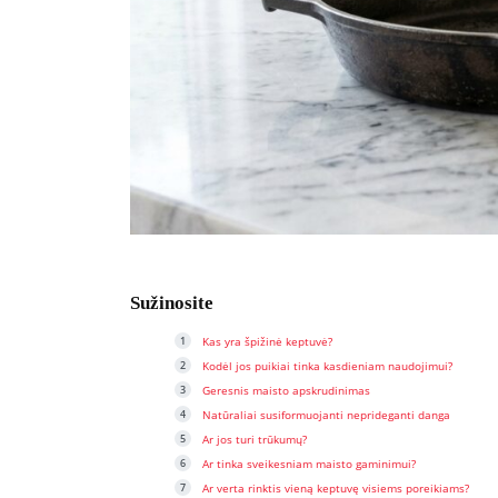
Sužinosite
Kas yra špižinė keptuvė?
Kodėl jos puikiai tinka kasdieniam naudojimui?
Geresnis maisto apskrudinimas
Natūraliai susiformuojanti neprideganti danga
Ar jos turi trūkumų?
Ar tinka sveikesniam maisto gaminimui?
Ar verta rinktis vieną keptuvę visiems poreikiams?