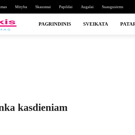
imas
Mityba
Skausmai
Papildai
Augalai
Suaugusiems
PAGRINDINIS
SVEIKATA
PATA
inka kasdieniam