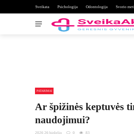
Sveikata
Psichologija
Odontologija
Svorio met
PATARIMAI
Ar špižinės keptuvės t
naudojimui?
2026 26 birželio
0
83