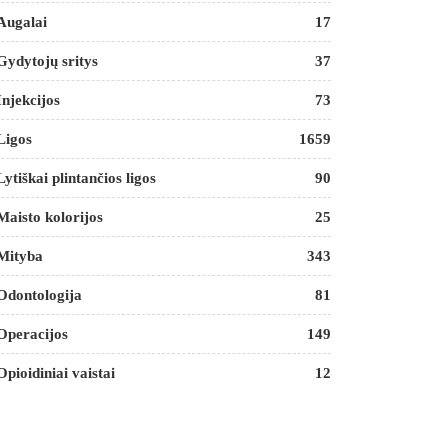
Augalai
17
Gydytojų sritys
37
Injekcijos
73
Ligos
1659
Lytiškai plintančios ligos
90
Maisto kolorijos
25
Mityba
343
Odontologija
81
Operacijos
149
Opioidiniai vaistai
12