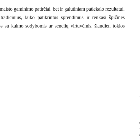
 maisto gaminimo patirčiai, bet ir galutiniam patiekalo rezultatui.
radicinius, laiko patikrintus sprendimus ir renkasi špižines
s su kaimo sodybomis ar senelių virtuvėmis, šiandien tokios