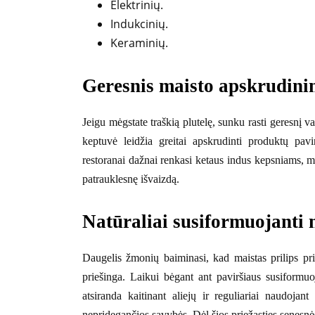
Elektrinių.
Indukcinių.
Keraminių.
Geresnis maisto apskrudini
Jeigu mėgstate traškią plutelę, sunku rasti geresnį v
keptuvė leidžia greitai apskrudinti produktų pav
restoranai dažnai renkasi ketaus indus kepsniams, m
patrauklesnę išvaizdą.
Natūraliai susiformuojanti 
Daugelis žmonių baiminasi, kad maistas prilips pri
priešinga. Laikui bėgant ant paviršiaus susiformu
atsiranda kaitinant aliejų ir reguliariai naudoj
nepridegančios savybės. Dėl šios priežasties senesnė