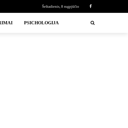
Šeštadienis, 8 rugpjūčio
RIMAI
PSICHOLOGIJA