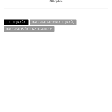
žmogaus.
SUSIJĘ ĮRAŠAI
DAUGIAU AUTORIAUS ĮRAŠŲ
DAUGIAU IŠ ŠIOS KATEGORIJOS