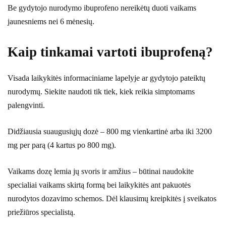
Be gydytojo nurodymo ibuprofeno nereikėtų duoti vaikams
jaunesniems nei 6 mėnesių.
Kaip tinkamai vartoti ibuprofeną?
Visada laikykitės informaciniame lapelyje ar gydytojo pateiktų
nurodymų. Siekite naudoti tik tiek, kiek reikia simptomams
palengvinti.
Didžiausia suaugusiųjų dozė – 800 mg vienkartinė arba iki 3200
mg per parą (4 kartus po 800 mg).
Vaikams dozę lemia jų svoris ir amžius – būtinai naudokite
specialiai vaikams skirtą formą bei laikykitės ant pakuotės
nurodytos dozavimo schemos. Dėl klausimų kreipkitės į sveikatos
priežiūros specialistą.