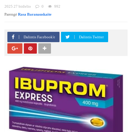
2025 27 birželio
0
992
Parengė
Rasa Baranauskaite
Dalintis Facebook'e
Dalintis Twitter