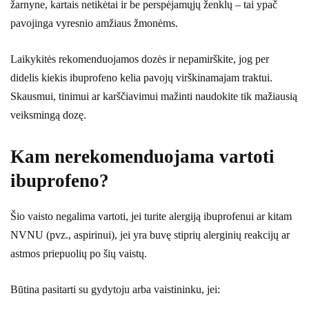
žarnyne, kartais netikėtai ir be perspėjamųjų ženklų – tai ypač
pavojinga vyresnio amžiaus žmonėms.
Laikykitės rekomenduojamos dozės ir nepamirškite, jog per
didelis kiekis ibuprofeno kelia pavojų virškinamajam traktui.
Skausmui, tinimui ar karščiavimui mažinti naudokite tik mažiausią
veiksmingą dozę.
Kam nerekomenduojama vartoti
ibuprofeno?
Šio vaisto negalima vartoti, jei turite alergiją ibuprofenui ar kitam
NVNU (pvz., aspirinui), jei yra buvę stiprių alerginių reakcijų ar
astmos priepuolių po šių vaistų.
Būtina pasitarti su gydytoju arba vaistininku, jei: