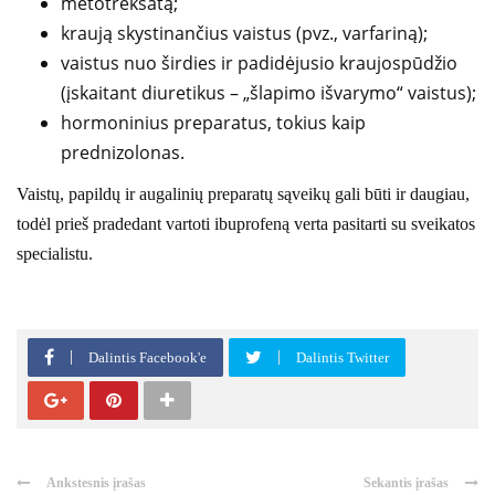
metotreksatą;
kraują skystinančius vaistus (pvz., varfariną);
vaistus nuo širdies ir padidėjusio kraujospūdžio
(įskaitant diuretikus – „šlapimo išvarymo“ vaistus);
hormoninius preparatus, tokius kaip
prednizolonas.
Vaistų, papildų ir augalinių preparatų sąveikų gali būti ir daugiau,
todėl prieš pradedant vartoti ibuprofeną verta pasitarti su sveikatos
specialistu.
Dalintis Facebook'e
Dalintis Twitter
Ankstesnis įrašas
Sekantis įrašas