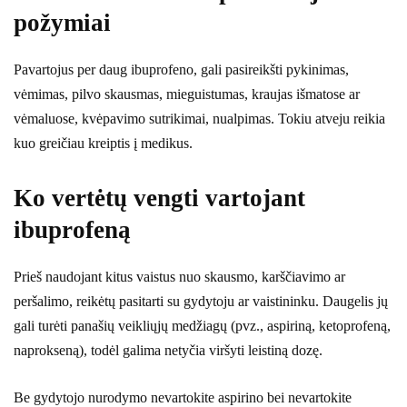
požymiai
Pavartojus per daug ibuprofeno, gali pasireikšti pykinimas,
vėmimas, pilvo skausmas, mieguistumas, kraujas išmatose ar
vėmaluose, kvėpavimo sutrikimai, nualpimas. Tokiu atveju reikia
kuo greičiau kreiptis į medikus.
Ko vertėtų vengti vartojant
ibuprofeną
Prieš naudojant kitus vaistus nuo skausmo, karščiavimo ar
peršalimo, reikėtų pasitarti su gydytoju ar vaistininku. Daugelis jų
gali turėti panašių veikliųjų medžiagų (pvz., aspiriną, ketoprofeną,
naprokseną), todėl galima netyčia viršyti leistiną dozę.
Be gydytojo nurodymo nevartokite aspirino bei nevartokite