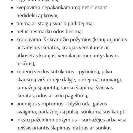
kvėpavimo nepakankamumą net ir esant
nedidelei apkrovai;
tinimą ar staigų svorio padidėjimą;
net ir nesmarkų odos bėrimą;
kraujavimo iš skrandžio požymius (kraujuojančios
ar tamsios išmatos, kraujas vėmaluose ar
atkosėtas kraujas, vėmalai primenantys kavos
tirščius);
kepenų veiklos sutrikimus – pykinimą, pilvo
skausmą viršutinėje dalyje, niežėjimą, nuovargį,
sumažėjusį apetitą, tamsų šlapimą, šviesias
išmatas, odos ar akių pageltimą;
anemijos simptomus – blyški oda, galvos
svaigimą, padažnėjusį pulsą, sunkumą susikaupti;
inkstų pažeidimo požymius – sumažėjęs arba visai
neišsiskiriantis šlapimas, dažnas ar sunkus