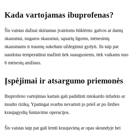
Kada vartojamas ibuprofenas?
Šis vaistas dažnai skiriamas įvairioms būklėms: galvos ar dantų
skausmui, nugaros skausmui, sąnarių ligoms, mėnesinių
skausmams ir traumų sukeltam uždegimui gydyti. Jis taip pat
naudotas temperatūrai mažinti tiek suaugusiems, tiek vaikams nuo
6 mėnesių amžiaus.
Įspėjimai ir atsargumo priemonės
Ibuprofeno vartojimas kartais gali padidinti miokardo infarkto ar
insulto riziką. Ypatingai svarbu nevartoti jo prieš ar po širdies
kraujagyslių šuntavimo operacijos.
Šis vaistas taip pat gali lemti kraujavimą ar opas skrandyje bei