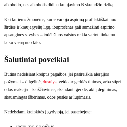
alkoholio, nes alkoholis didina kraujavimo iš skrandžio riziką.
Kai kuriems žmonėms, kurie vartoja aspiriną profilaktiškai nuo
širdies ir kraujagyslių ligų, ibuprofenas gali sumažinti aspirino
apsaugines savybes – todėl šiuos vaistus reikia vartoti tinkamu
laiku vieną nuo kito.
Šalutiniai poveikiai
Būtina nedelsiant kreiptis pagalbos, jei pasireiškia alergijos
požymiai – dilgėlinė,
dusulys
, veido ar gerklės tinimas, arba stipri
odos reakcija – karščiavimas, skaudanti gerklė, akių deginimas,
skausmingas išbėrimas, odos pūslės ar lupimasis.
Nedelsdami kreipkitės į gydytoją, jei pastebėjote:
regėjimo pokyčius;