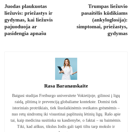
Juodas plaukuotas
Trumpas liežuvio
liežuvis: priežastys ir
pasaitėlis kūdikiams
gydymas, kai liežuvis
(ankyloglosija):
pajuoduoja ar
simptomai, priežastys,
pasidengia apnašu
gydymas
Rasa Baranauskaite
Baigusi studijas Freiburgo universitete Vokietijoje, gilinosi į ligų
raidą, plitimą ir prevenciją globaliame kontekste. Domisi tiek
istoriniais protrūkiais, tiek šiuolaikinėmis sveikatos grėsmėmis –
nuo retų sindromų iki visuotinai paplitusių lėtinių ligų. Rašo apie
tai, kaip medicina susitinka su kasdienybe, o faktai – su baimėmis.
Tiki, kad aiškus, tikslus žodis gali tapti tiltu tarp mokslo ir