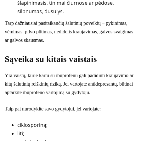
šlapinimasis, tinimai čiurnose ar pėdose,
silpnumas, dusulys.
Tarp dažniausiai pasitaikančių šalutinių poveikių – pykinimas,
vėmimas, pilvo pūtimas, nedidelis kraujavimas, galvos svaigimas
ar galvos skausmas.
Sąveika su kitais vaistais
Yra vaistų, kurie kartu su ibuprofenu gali padidinti kraujavimo ar
kitų šalutinių reiškinių riziką. Jei vartojate antidepresantų, būtinai
aptarkite ibuprofeno vartojimą su gydytoju.
Taip pat nurodykite savo gydytojui, jei vartojate:
ciklosporiną;
litį;