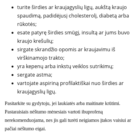
turite širdies ar kraujagyslių ligų, aukštą kraujo
spaudimą, padidėjusį cholesterolį, diabetą arba
rūkotės;
esate patyrę širdies smūgį, insultą ar jums buvo
kraujo krešulių;
sirgate skrandžio opomis ar kraujavimu iš
virškinamojo trakto;
yra kepenų arba inkstų veiklos sutrikimų;
sergate astma;
vartojate aspiriną profilaktiškai nuo širdies ar
kraujagyslių ligų.
Pasitarkite su gydytoju, jei laukiatės arba maitinate krūtimi.
Pastaraisiais nėštumo mėnesiais vartoti ibuprofeną
nerekomenduojama, nes jis gali turėti neigiamos įtakos vaisiui ar
pačiai nėštumo eigai.