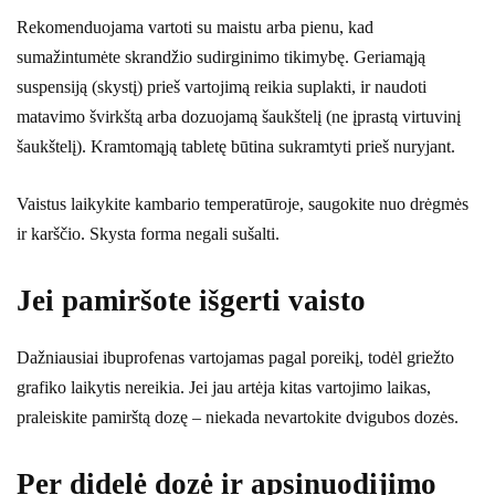
Rekomenduojama vartoti su maistu arba pienu, kad
sumažintumėte skrandžio sudirginimo tikimybę. Geriamąją
suspensiją (skystį) prieš vartojimą reikia suplakti, ir naudoti
matavimo švirkštą arba dozuojamą šaukštelį (ne įprastą virtuvinį
šaukštelį). Kramtomąją tabletę būtina sukramtyti prieš nuryjant.
Vaistus laikykite kambario temperatūroje, saugokite nuo drėgmės
ir karščio. Skysta forma negali sušalti.
Jei pamiršote išgerti vaisto
Dažniausiai ibuprofenas vartojamas pagal poreikį, todėl griežto
grafiko laikytis nereikia. Jei jau artėja kitas vartojimo laikas,
praleiskite pamirštą dozę – niekada nevartokite dvigubos dozės.
Per didelė dozė ir apsinuodijimo