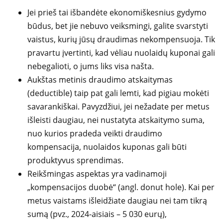
Jei prieš tai išbandėte ekonomiškesnius gydymo
būdus, bet jie nebuvo veiksmingi, galite svarstyti
vaistus, kurių jūsų draudimas nekompensuoja. Tik
pravartu įvertinti, kad vėliau nuolaidų kuponai gali
nebegalioti, o jums liks visa našta.
Aukštas metinis draudimo atskaitymas
(deductible) taip pat gali lemti, kad pigiau mokėti
savarankiškai. Pavyzdžiui, jei nežadate per metus
išleisti daugiau, nei nustatyta atskaitymo suma,
nuo kurios pradeda veikti draudimo
kompensacija, nuolaidos kuponas gali būti
produktyvus sprendimas.
Reikšmingas aspektas yra vadinamoji
„kompensacijos duobė“ (angl. donut hole). Kai per
metus vaistams išleidžiate daugiau nei tam tikrą
sumą (pvz., 2024-aisiais – 5 030 eurų),