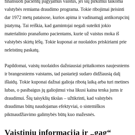
finansuoti pacientų įsigyjamus vaistus, jei šių pirkimui taikoma
valstybės remiama draudimo programa. Tokie ribojimai įteisinti
dar 1972 metų pataisose, kurios apima ir vadinamąjį antikorupcinį
įstatymą. Tai reiškia, kad gamintojai negali suteikti jokio
materialinio pranašumo pacientams, kurie už vaistus moka iš
valstybės skirtų lėšų. Tokie kuponai ar nuolaidos priskiriami prie
neleistinų paskatų.
Papildomai, vaistų nuolaidos dažniausiai pritaikomos naujesniems
ir brangesniems vaistams, tad pastarieji sudaro didžiausią dalį
išlaidų. Tokie kuponai dažnai galioja ribotą laiką arba turi metines
lubas, o pasibaigus jų galiojimui visa likusi kaina tenka jums ir
draudimui. Šių taisyklių tikslas – užtikrinti, kad valstybės
draudimas būtų naudojamas efektyviai, o sistemiškos
piktnaudžiavimo galimybės būtų kuo mažesnės.
Vaistinių informacija ir „gag“