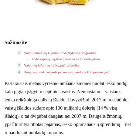
Sužinosite
Vaistų nuolaidų kuponai ir valstybinės programos
Kodėl kuponų negalima derinti su Part D vaistų planu
Vaistinių informacija ir „gag“ taisyklės
Kaip pasirinkti: mokėti pačiam ar naudotis kompensacija?
Pastaraisiais metais vyresnio amžiaus žmonės nuolat ieško būdų,
kaip pigiau įsigyti receptinius vaistus. Nenuostabu – vaistams
tenka reikšminga dalis jų išlaidų. Pavyzdžiui, 2017 m. receptinių
vaistų išlaidos sudarė apie 100 milijardų dolerių (14 % visų
išlaidų), o tai dvigubai daugiau nei 2007 m. Daugelis žmonių,
ypač turintys ribotas pajamas, ieško optimaliausių sprendimų – net
ir naudojant nuolaidų kuponus.