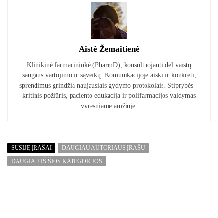
Aistė Žemaitienė
Klinikinė farmacininkė (PharmD), konsultuojanti dėl vaistų
saugaus vartojimo ir sąveikų. Komunikacijoje aiški ir konkreti,
sprendimus grindžia naujausiais gydymo protokolais. Stiprybės –
kritinis požiūris, paciento edukacija ir polifarmacijos valdymas
vyresniame amžiuje.
SUSIJĘ ĮRAŠAI
DAUGIAU AUTORIAUS ĮRAŠŲ
DAUGIAU IŠ ŠIOS KATEGORIJOS