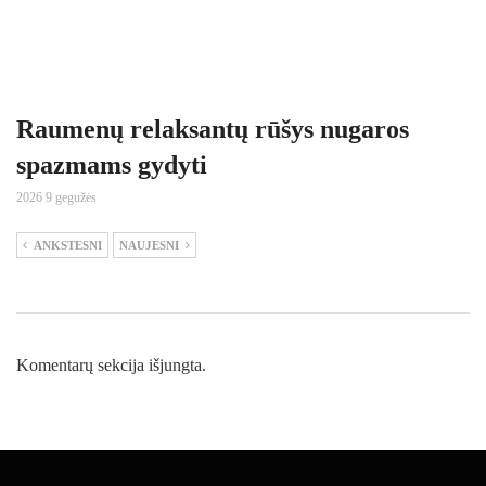
Raumenų relaksantų rūšys nugaros
spazmams gydyti
2026 9 gegužės
ANKSTESNI
NAUJESNI
Komentarų sekcija išjungta.