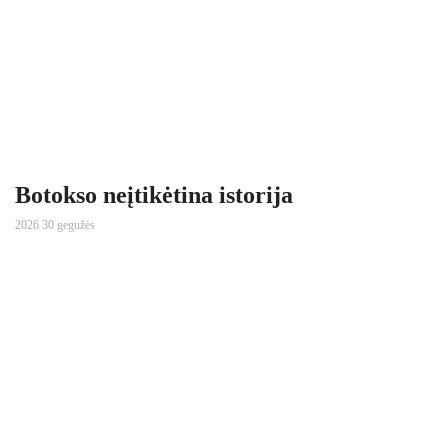
Botokso neįtikėtina istorija
2026 30 gegužės