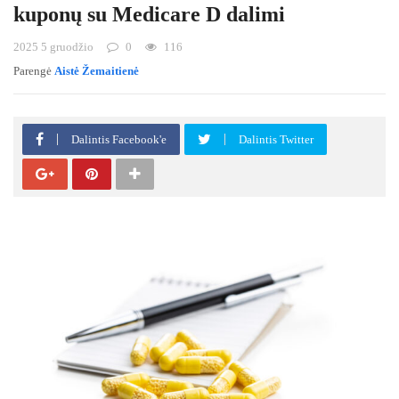
kuponų su Medicare D dalimi
2025 5 gruodžio
0
116
Parengė
Aistė Žemaitienė
Dalintis Facebook'e
Dalintis Twitter