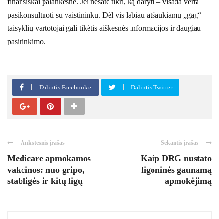
finansiškai palankesnė. Jei nesate tikri, ką daryti – visada verta
pasikonsultuoti su vaistininku. Dėl vis labiau atšaukiamų „gag“
taisyklių vartotojai gali tikėtis aiškesnės informacijos ir daugiau
pasirinkimo.
Dalintis Facebook'e
Dalintis Twitter
Ankstesnis įrašas
Sekantis įrašas
Medicare apmokamos
Kaip DRG nustato
vakcinos: nuo gripo,
ligoninės gaunamą
stabligės ir kitų ligų
apmokėjimą