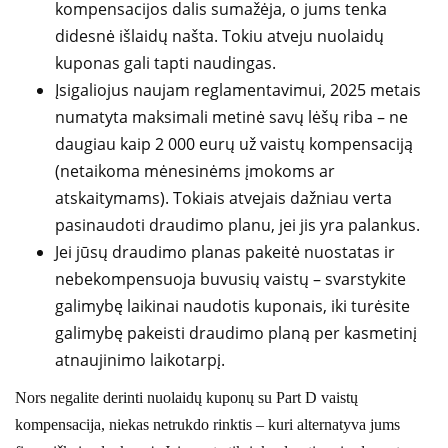
kompensacijos dalis sumažėja, o jums tenka
didesnė išlaidų našta. Tokiu atveju nuolaidų
kuponas gali tapti naudingas.
Įsigaliojus naujam reglamentavimui, 2025 metais
numatyta maksimali metinė savų lėšų riba – ne
daugiau kaip 2 000 eurų už vaistų kompensaciją
(netaikoma mėnesinėms įmokoms ar
atskaitymams). Tokiais atvejais dažniau verta
pasinaudoti draudimo planu, jei jis yra palankus.
Jei jūsų draudimo planas pakeitė nuostatas ir
nebekompensuoja buvusių vaistų – svarstykite
galimybę laikinai naudotis kuponais, iki turėsite
galimybę pakeisti draudimo planą per kasmetinį
atnaujinimo laikotarpį.
Nors negalite derinti nuolaidų kuponų su Part D vaistų
kompensacija, niekas netrukdo rinktis – kuri alternatyva jums