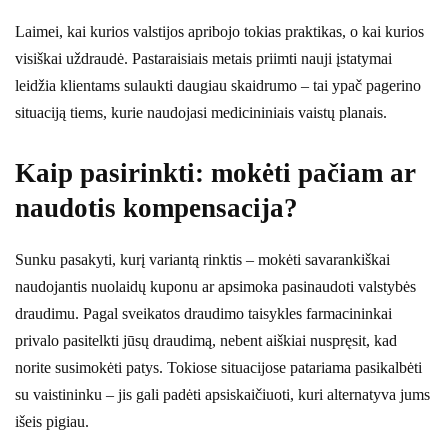
Laimei, kai kurios valstijos apribojo tokias praktikas, o kai kurios
visiškai uždraudė. Pastaraisiais metais priimti nauji įstatymai
leidžia klientams sulaukti daugiau skaidrumo – tai ypač pagerino
situaciją tiems, kurie naudojasi medicininiais vaistų planais.
Kaip pasirinkti: mokėti pačiam ar
naudotis kompensacija?
Sunku pasakyti, kurį variantą rinktis – mokėti savarankiškai
naudojantis nuolaidų kuponu ar apsimoka pasinaudoti valstybės
draudimu. Pagal sveikatos draudimo taisykles farmacininkai
privalo pasitelkti jūsų draudimą, nebent aiškiai nuspręsit, kad
norite susimokėti patys. Tokiose situacijose patariama pasikalbėti
su vaistininku – jis gali padėti apsiskaičiuoti, kuri alternatyva jums
išeis pigiau.