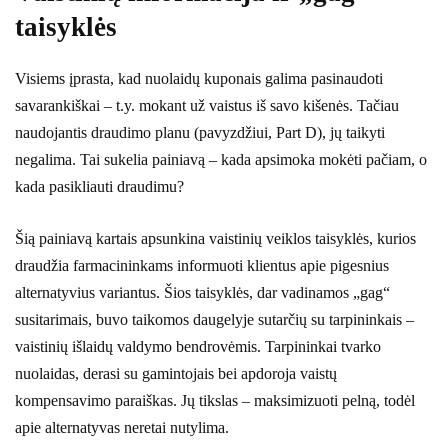
taisyklės
Visiems įprasta, kad nuolaidų kuponais galima pasinaudoti
savarankiškai – t.y. mokant už vaistus iš savo kišenės. Tačiau
naudojantis draudimo planu (pavyzdžiui, Part D), jų taikyti
negalima. Tai sukelia painiavą – kada apsimoka mokėti pačiam, o
kada pasikliauti draudimu?
Šią painiavą kartais apsunkina vaistinių veiklos taisyklės, kurios
draudžia farmacininkams informuoti klientus apie pigesnius
alternatyvius variantus. Šios taisyklės, dar vadinamos „gag“
susitarimais, buvo taikomos daugelyje sutarčių su tarpininkais –
vaistinių išlaidų valdymo bendrovėmis. Tarpininkai tvarko
nuolaidas, derasi su gamintojais bei apdoroja vaistų
kompensavimo paraiškas. Jų tikslas – maksimizuoti pelną, todėl
apie alternatyvas neretai nutylima.