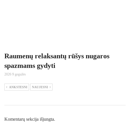
Raumenų relaksantų rūšys nugaros
spazmams gydyti
2026 9 gegužės
ANKSTESNI
NAUJESNI
Komentarų sekcija išjungta.