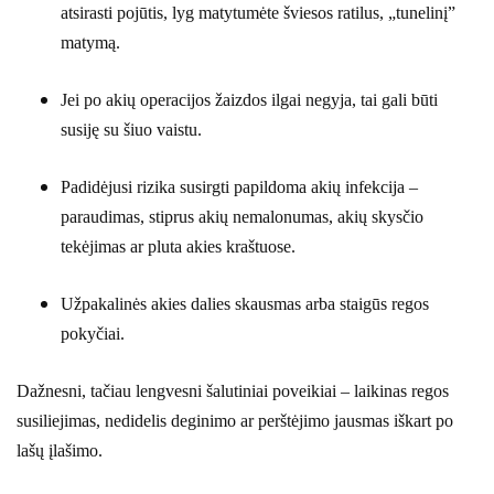
atsirasti pojūtis, lyg matytumėte šviesos ratilus, „tunelinį”
matymą.
Jei po akių operacijos žaizdos ilgai negyja, tai gali būti
susiję su šiuo vaistu.
Padidėjusi rizika susirgti papildoma akių infekcija –
paraudimas, stiprus akių nemalonumas, akių skysčio
tekėjimas ar pluta akies kraštuose.
Užpakalinės akies dalies skausmas arba staigūs regos
pokyčiai.
Dažnesni, tačiau lengvesni šalutiniai poveikiai – laikinas regos
susiliejimas, nedidelis deginimo ar perštėjimo jausmas iškart po
lašų įlašimo.