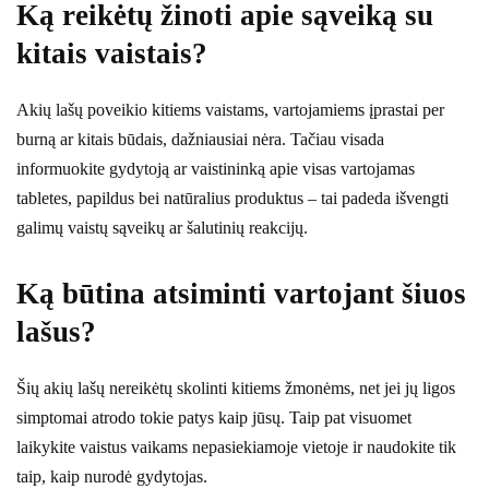
Ką reikėtų žinoti apie sąveiką su
kitais vaistais?
Akių lašų poveikio kitiems vaistams, vartojamiems įprastai per
burną ar kitais būdais, dažniausiai nėra. Tačiau visada
informuokite gydytoją ar vaistininką apie visas vartojamas
tabletes, papildus bei natūralius produktus – tai padeda išvengti
galimų vaistų sąveikų ar šalutinių reakcijų.
Ką būtina atsiminti vartojant šiuos
lašus?
Šių akių lašų nereikėtų skolinti kitiems žmonėms, net jei jų ligos
simptomai atrodo tokie patys kaip jūsų. Taip pat visuomet
laikykite vaistus vaikams nepasiekiamoje vietoje ir naudokite tik
taip, kaip nurodė gydytojas.