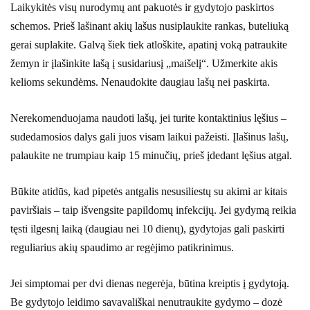
Laikykitės visų nurodymų ant pakuotės ir gydytojo paskirtos
schemos. Prieš lašinant akių lašus nusiplaukite rankas, buteliuką
gerai suplakite. Galvą šiek tiek atloškite, apatinį voką patraukite
žemyn ir įlašinkite lašą į susidariusį „maišelį“. Užmerkite akis
kelioms sekundėms. Nenaudokite daugiau lašų nei paskirta.
Nerekomenduojama naudoti lašų, jei turite kontaktinius lęšius –
sudedamosios dalys gali juos visam laikui pažeisti. Įlašinus lašų,
palaukite ne trumpiau kaip 15 minučių, prieš įdedant lęšius atgal.
Būkite atidūs, kad pipetės antgalis nesusiliestų su akimi ar kitais
paviršiais – taip išvengsite papildomų infekcijų. Jei gydymą reikia
tęsti ilgesnį laiką (daugiau nei 10 dienų), gydytojas gali paskirti
reguliarius akių spaudimo ar regėjimo patikrinimus.
Jei simptomai per dvi dienas negerėja, būtina kreiptis į gydytoją.
Be gydytojo leidimo savavališkai nenutraukite gydymo – dozė