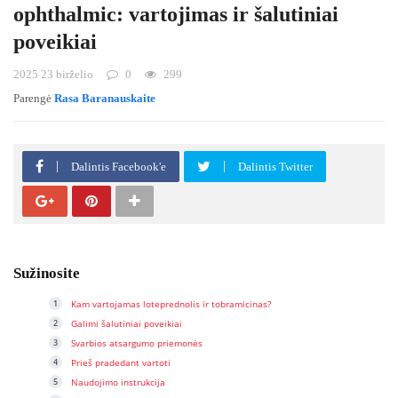
ophthalmic: vartojimas ir šalutiniai
poveikiai
2025 23 birželio
0
299
Parengė
Rasa Baranauskaite
Dalintis Facebook'e
Dalintis Twitter
Sužinosite
Kam vartojamas loteprednolis ir tobramicinas?
Galimi šalutiniai poveikiai
Svarbios atsargumo priemonės
Prieš pradedant vartoti
Naudojimo instrukcija