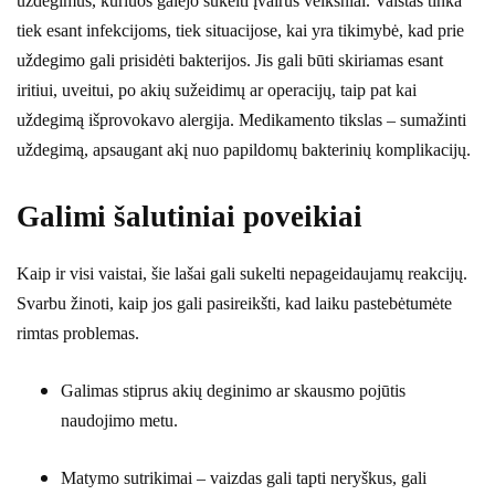
uždegimus, kuriuos galėjo sukelti įvairūs veiksniai. Vaistas tinka
tiek esant infekcijoms, tiek situacijose, kai yra tikimybė, kad prie
uždegimo gali prisidėti bakterijos. Jis gali būti skiriamas esant
iritiui, uveitui, po akių sužeidimų ar operacijų, taip pat kai
uždegimą išprovokavo alergija. Medikamento tikslas – sumažinti
uždegimą, apsaugant akį nuo papildomų bakterinių komplikacijų.
Galimi šalutiniai poveikiai
Kaip ir visi vaistai, šie lašai gali sukelti nepageidaujamų reakcijų.
Svarbu žinoti, kaip jos gali pasireikšti, kad laiku pastebėtumėte
rimtas problemas.
Galimas stiprus akių deginimo ar skausmo pojūtis
naudojimo metu.
Matymo sutrikimai – vaizdas gali tapti neryškus, gali