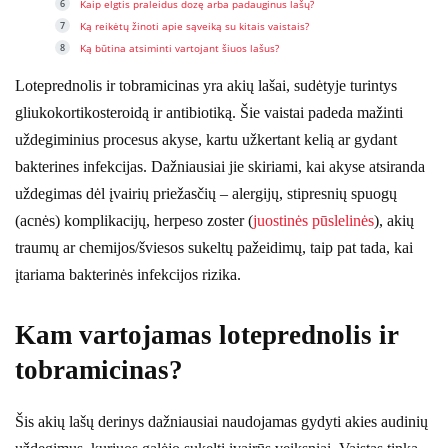
Kaip elgtis praleidus dozę arba padauginus lašų?
Ką reikėtų žinoti apie sąveiką su kitais vaistais?
Ką būtina atsiminti vartojant šiuos lašus?
Loteprednolis ir tobramicinas yra akių lašai, sudėtyje turintys
gliukokortikosteroidą ir antibiotiką. Šie vaistai padeda mažinti
uždegiminius procesus akyse, kartu užkertant kelią ar gydant
bakterines infekcijas. Dažniausiai jie skiriami, kai akyse atsiranda
uždegimas dėl įvairių priežasčių – alergijų, stipresnių spuogų
(acnės) komplikacijų, herpeso zoster (
juostinės pūslelinės
), akių
traumų ar chemijos/šviesos sukeltų pažeidimų, taip pat tada, kai
įtariama bakterinės infekcijos rizika.
Kam vartojamas loteprednolis ir
tobramicinas?
Šis akių lašų derinys dažniausiai naudojamas gydyti akies audinių