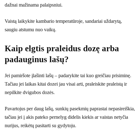
dažnai mažinama palaipsniui.
Vaistą laikykite kambario temperatūroje, sandariai uždarytą,
saugiu atstumu nuo vaikų.
Kaip elgtis praleidus dozę arba
padauginus lašų?
Jei pamiršote įlašinti lašų – padarykite tai kuo greičiau prisiminę.
Tačiau jei laikas kitai dozei jau visai arti, praleiskite praleistą ir
nepilkite dvigubos dozės.
Pavartojus per daug lašų, sunkių pasekmių paprastai nepasireiškia,
tačiau jei į akis pateko pernelyg didelis kiekis ar vaistas netyčia
nurijus, reikėtų pasitarti su gydytoju.