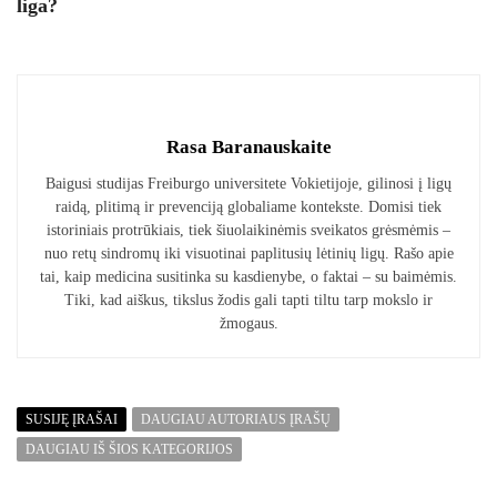
liga?
Rasa Baranauskaite
Baigusi studijas Freiburgo universitete Vokietijoje, gilinosi į ligų
raidą, plitimą ir prevenciją globaliame kontekste. Domisi tiek
istoriniais protrūkiais, tiek šiuolaikinėmis sveikatos grėsmėmis –
nuo retų sindromų iki visuotinai paplitusių lėtinių ligų. Rašo apie
tai, kaip medicina susitinka su kasdienybe, o faktai – su baimėmis.
Tiki, kad aiškus, tikslus žodis gali tapti tiltu tarp mokslo ir
žmogaus.
SUSIJĘ ĮRAŠAI
DAUGIAU AUTORIAUS ĮRAŠŲ
DAUGIAU IŠ ŠIOS KATEGORIJOS