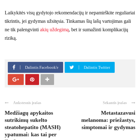
Laikykitės visų gydytojo rekomendacijų ir nepamirškite reguliariai
tikrintis, jei gydymas užsitęsia. Tinkamas šių lašų vartojimas gali
ne tik palengvinti
akių uždegimą
, bet ir sumažinti komplikacijų
riziką.
Dalintis Facebook'e
Dalintis Twitter
Ankstesnis įrašas
Sekantis įrašas
Medžiagų apykaitos
Metastazavusi
sutrikimų sukelto
melanoma: priežastys,
steatohepatito (MASH)
simptomai ir gydymas
ypatumai: kas tai per