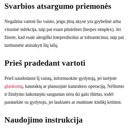
Svarbios atsargumo priemonės
Negalima vartoti šio vaisto, jeigu jūsų akyse yra grybelinė arba
virusinė infekcija, taip pat esant pūslelinei (herpes simplex). Jei
žinote, kad esate alergiški loteprednoliui ar tobramicinui, taip pat
turėtumėte atsisakyti šių lašų.
Prieš pradedant vartoti
Prieš naudodami šį vaistą, informuokite gydytoją, jei turėjote
glaukomą
, kataraktą ar planuojate kataraktos operaciją. Nėštumo
ir žindymo laikotarpiu saugumas nėra iki galo ištirtas, todėl
pasitarkite su gydytoju, jei laukiatės ar maitinate kūdikį krūtimi.
Naudojimo instrukcija