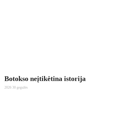
Botokso neįtikėtina istorija
2026 30 gegužės