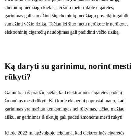
cheminių medžiagų kiekis. Jei šiuo metu rūkote cigaretes,
garinimas gali sumažinti šių cheminių medžiagų poveikį ir galbūt
sumažinti vėžio riziką. Tačiau jei šiuo metu nerūkote ir nerūkote,
elektroninių cigarečių naudojimas gali padidinti vėžio riziką.
Ką daryti su garinimu, norint mesti
rūkyti?
Gamintojai iš pradžių siekė, kad elektroninės cigaretės padėtų
žmonėms mesti rūkyti. Kai kurie ekspertai paprastai mano, kad
garinimas yra mažiau kenksmingas nei rūkymas, tačiau mažiau
aišku, ar garinimas iš tikrųjų gali padėti žmonėms mesti rūkyti.
Kitoje 2022 m. apžvalgoje teigiama, kad elektroninės cigaretės