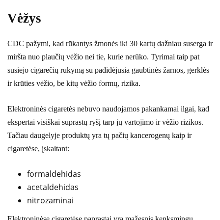
Vėžys
CDC pažymi, kad rūkantys žmonės iki 30 kartų dažniau suserga ir
miršta nuo plaučių vėžio nei tie, kurie nerūko. Tyrimai taip pat
susiejo cigarečių rūkymą su padidėjusia gaubtinės žarnos, gerklės
ir krūties vėžio, be kitų vėžio formų, rizika.
Elektroninės cigaretės nebuvo naudojamos pakankamai ilgai, kad
ekspertai visiškai suprastų ryšį tarp jų vartojimo ir vėžio rizikos.
Tačiau daugelyje produktų yra tų pačių kancerogenų kaip ir
cigaretėse, įskaitant:
formaldehidas
acetaldehidas
nitrozaminai
Elektroninėse cigaretėse paprastai yra mažesnis kenksmingų