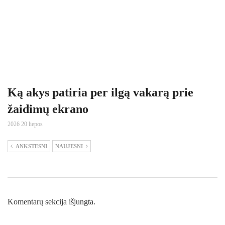
Ką akys patiria per ilgą vakarą prie
žaidimų ekrano
2026 20 liepos
ANKSTESNI
NAUJESNI
Komentarų sekcija išjungta.