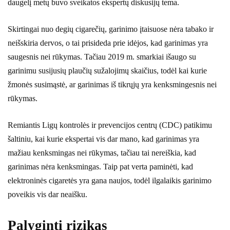
daugelį metų buvo sveikatos ekspertų diskusijų tema.
Skirtingai nuo degių cigarečių, garinimo įtaisuose nėra tabako ir
neišskiria dervos, o tai prisideda prie idėjos, kad garinimas yra
saugesnis nei rūkymas. Tačiau 2019 m. smarkiai išaugo su
garinimu susijusių plaučių sužalojimų skaičius, todėl kai kurie
žmonės susimąstė, ar garinimas iš tikrųjų yra kenksmingesnis nei
rūkymas.
Remiantis Ligų kontrolės ir prevencijos centrų (CDC) patikimu
šaltiniu, kai kurie ekspertai vis dar mano, kad garinimas yra
mažiau kenksmingas nei rūkymas, tačiau tai nereiškia, kad
garinimas nėra kenksmingas. Taip pat verta paminėti, kad
elektroninės cigaretės yra gana naujos, todėl ilgalaikis garinimo
poveikis vis dar neaišku.
Palyginti rizikas