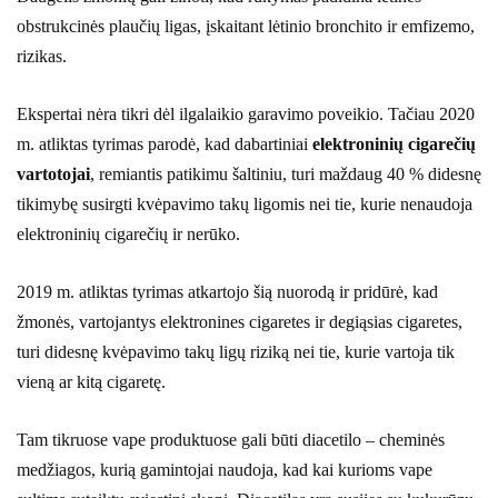
obstrukcinės plaučių ligas, įskaitant lėtinio bronchito ir emfizemo,
rizikas.
Ekspertai nėra tikri dėl ilgalaikio garavimo poveikio. Tačiau 2020
m. atliktas tyrimas parodė, kad dabartiniai
elektroninių cigarečių
vartotojai
, remiantis patikimu šaltiniu, turi maždaug 40 % didesnę
tikimybę susirgti kvėpavimo takų ligomis nei tie, kurie nenaudoja
elektroninių cigarečių ir nerūko.
2019 m. atliktas tyrimas atkartojo šią nuorodą ir pridūrė, kad
žmonės, vartojantys elektronines cigaretes ir degiąsias cigaretes,
turi didesnę kvėpavimo takų ligų riziką nei tie, kurie vartoja tik
vieną ar kitą cigaretę.
Tam tikruose vape produktuose gali būti diacetilo – cheminės
medžiagos, kurią gamintojai naudoja, kad kai kurioms vape