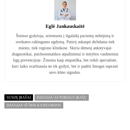
Eglė Jankauskaitė
Šeimos gydytoja, orientuota į ilgalaikį pacientų stebėjimą ir
sveikatos raštingumo ugdymą. Patirtį sukaupė dirbdama tiek
miesto, tiek regiono klinikose. Skiria dėmesį ankstyvajai
diagnostikai, psichosomatikos atpažinimui ir mitybos vaidmeniui
ligų prevencijoje. Žinoma kaip empatiška, bet reikli specialistė,
kuri laiko svarbiausia ne tik gydyti, bet ir padėti žmogui suprasti
savo kūno signalus.
SUSIJĘ ĮRAŠAI
DAUGIAU AUTORIAUS ĮRAŠŲ
DAUGIAU IŠ ŠIOS KATEGORIJOS