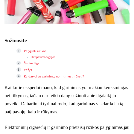
Sužinosite
Palyginti rizikas
Kvėpavimo sąlygos
Širdies liga
Vėžys
Ką daryti su garinimu, norint mesti rūkyti?
Kai kurie ekspertai mano, kad garinimas yra mažiau kenksmingas
nei rūkymas, tačiau dar reikia daug sužinoti apie ilgalaikį jo
poveikį. Dabartiniai tyrimai rodo, kad garinimas vis dar kelia tą
patį pavojų, kaip ir rūkymas.
Elektroninių cigarečių ir garinimo prietaisų rizikos palyginimas jau