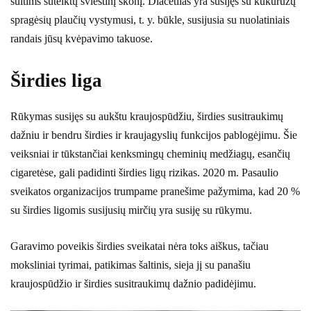
sultims suteiktų sviestinį skonį. Diacetilas yra susijęs su kukurūzų
spragėsių plaučių vystymusi, t. y. būkle, susijusia su nuolatiniais
randais jūsų kvėpavimo takuose.
Širdies liga
Rūkymas susijęs su aukštu kraujospūdžiu, širdies susitraukimų
dažniu ir bendru širdies ir kraujagyslių funkcijos pablogėjimu. Šie
veiksniai ir tūkstančiai kenksmingų cheminių medžiagų, esančių
cigaretėse, gali padidinti širdies ligų rizikas. 2020 m. Pasaulio
sveikatos organizacijos trumpame pranešime pažymima, kad 20 %
su širdies ligomis susijusių mirčių yra susiję su rūkymu.
Garavimo poveikis širdies sveikatai nėra toks aiškus, tačiau
moksliniai tyrimai, patikimas šaltinis, sieja jį su panašiu
kraujospūdžio ir širdies susitraukimų dažnio padidėjimu.