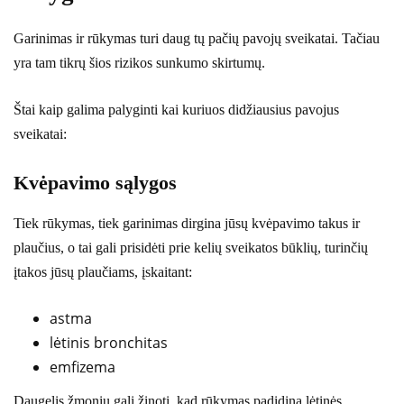
Garinimas ir rūkymas turi daug tų pačių pavojų sveikatai. Tačiau
yra tam tikrų šios rizikos sunkumo skirtumų.
Štai kaip galima palyginti kai kuriuos didžiausius pavojus
sveikatai:
Kvėpavimo sąlygos
Tiek rūkymas, tiek garinimas dirgina jūsų kvėpavimo takus ir
plaučius, o tai gali prisidėti prie kelių sveikatos būklių, turinčių
įtakos jūsų plaučiams, įskaitant:
astma
lėtinis bronchitas
emfizema
Daugelis žmonių gali žinoti, kad rūkymas padidina lėtinės