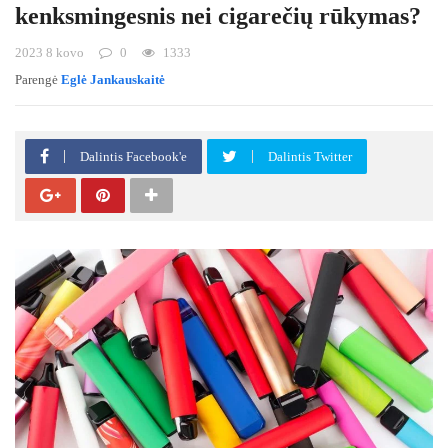
kenksmingesnis nei cigarečių rūkymas?
2023 8 kovo
0
1333
Parengė
Eglė Jankauskaitė
Dalintis Facebook'e
Dalintis Twitter