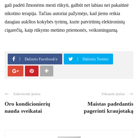
gali padėti žmonėms mesti rūkyti, galbūt net labiau nei pakaitinė
nikotino terapija. Tačiau autoriai pažymėjo, kad jiems reikia
daugiau aukštos kokybės tyrimų, kurie patvirtintų elektroninių
cigarečių, kaip rūkymo metimo priemonės, veiksmingumą.
Dalintis Facebook'e
Dalintis Twitter
Ankstesnis įrašas
Sekantis įrašas
Oro kondicionierių
Maistas padedantis
nauda sveikatai
pagerinti kraujotaką