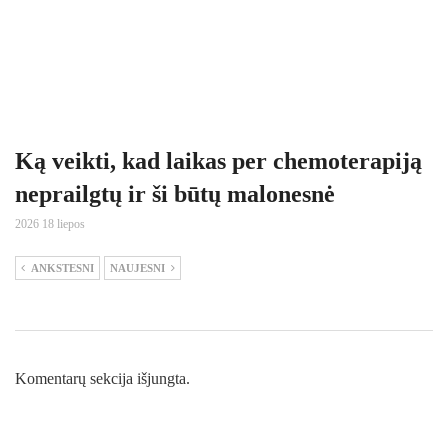
Ką veikti, kad laikas per chemoterapiją
neprailgtų ir ši būtų malonesnė
2026 18 liepos
ANKSTESNI
NAUJESNI
Komentarų sekcija išjungta.