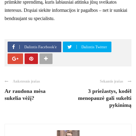
priimkite sprendimą, kuris labiausiai atitinka jūsų sveikatos
interesus. Drąsiai siekite informacijos ir pagalbos – net ir sunkiai
bendraujant su specialistu.
Dalintis Facebook'e
Dalintis Twitter
Ankstesnis įrašas
Sekantis įrašas
Ar raudona mėsa
3 priežastys, kodėl
sukelia vėžį?
menopauzė gali sukelti
pykinimą