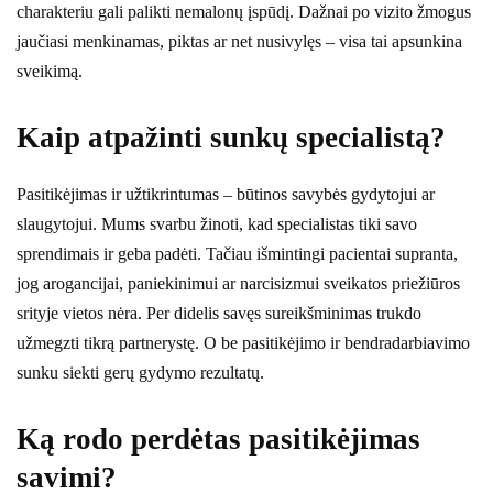
charakteriu gali palikti nemalonų įspūdį. Dažnai po vizito žmogus
jaučiasi menkinamas, piktas ar net nusivylęs – visa tai apsunkina
sveikimą.
Kaip atpažinti sunkų specialistą?
Pasitikėjimas ir užtikrintumas – būtinos savybės gydytojui ar
slaugytojui. Mums svarbu žinoti, kad specialistas tiki savo
sprendimais ir geba padėti. Tačiau išmintingi pacientai supranta,
jog arogancijai, paniekinimui ar narcisizmui sveikatos priežiūros
srityje vietos nėra. Per didelis savęs sureikšminimas trukdo
užmegzti tikrą partnerystę. O be pasitikėjimo ir bendradarbiavimo
sunku siekti gerų gydymo rezultatų.
Ką rodo perdėtas pasitikėjimas
savimi?