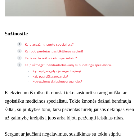
Sužinosite
Kaip atpažinti sunkų specialistą?
Ką rodo perdėtas pasitikėjimas savimi?
Kada verta ieškoti kito specialisto?
Kaip užmegzti bendradarbiavimą su sudėtingu specialistu?
Ką daryti, jei gydytojas negerbia jūsų?
Kaip pasireiškia arogancija?
Kuo egoizmas skiriasi nuo arogancijos?
Kiekvienam iš mūsų tikriausiai teko susidurti su arogantišku ar
egoistišku medicinos specialistu. Tokie žmonės dažnai bendrauja
šaltai, su puikybės tonu, tarsi pacientas turėtų jaustis dėkingas vien
už galimybę kreiptis į juos arba bijoti peržengti leistinas ribas.
Sergant ar jaučiant negalavimus, susitikimas su tokiu stipriu