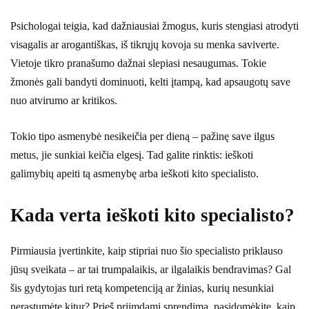
Psichologai teigia, kad dažniausiai žmogus, kuris stengiasi atrodyti
visagalis ar arogantiškas, iš tikrųjų kovoja su menka saviverte.
Vietoje tikro pranašumo dažnai slepiasi nesaugumas. Tokie
žmonės gali bandyti dominuoti, kelti įtampą, kad apsaugotų save
nuo atvirumo ar kritikos.
Tokio tipo asmenybė nesikeičia per dieną – pažinę save ilgus
metus, jie sunkiai keičia elgesį. Tad galite rinktis: ieškoti
galimybių apeiti tą asmenybę arba ieškoti kito specialisto.
Kada verta ieškoti kito specialisto?
Pirmiausia įvertinkite, kaip stipriai nuo šio specialisto priklauso
jūsų sveikata – ar tai trumpalaikis, ar ilgalaikis bendravimas? Gal
šis gydytojas turi retą kompetenciją ar žinias, kurių nesunkiai
nerastumėte kitur? Prieš priimdami sprendimą, pasidomėkite, kaip