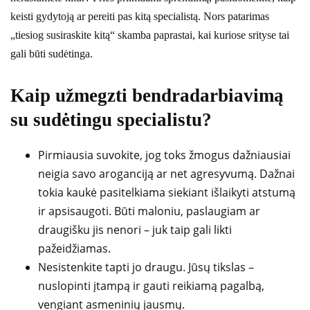
keisti gydytoją ar pereiti pas kitą specialistą. Nors patarimas
„tiesiog susiraskite kitą“ skamba paprastai, kai kuriose srityse tai
gali būti sudėtinga.
Kaip užmegzti bendradarbiavimą
su sudėtingu specialistu?
Pirmiausia suvokite, jog toks žmogus dažniausiai
neigia savo aroganciją ar net agresyvumą. Dažnai
tokia kaukė pasitelkiama siekiant išlaikyti atstumą
ir apsisaugoti. Būti maloniu, paslaugiam ar
draugišku jis nenori – juk taip gali likti
pažeidžiamas.
Nesistenkite tapti jo draugu. Jūsų tikslas –
nuslopinti įtampą ir gauti reikiamą pagalbą,
vengiant asmeninių jausmų.