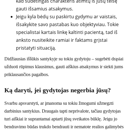
kad sudėtingas charakteris atimtų iš jūsų teisę
gauti išsamius atsakymus.
Jeigu kyla bėdų su paskirtu gydymu ar vaistais,
išsakykite savo pastabas kuo objektyviau. Tokie
specialistai kartais linkę kaltinti pacientą, tad iš
anksto nusiteikite ramiai ir faktams grįstai
pristatyti situaciją.
Didžiausias iššūkis santykyje su tokiu gydytoju – sugebėti drąsiai
užduoti rūpimus klausimus, gauti aiškius atsakymus ir siekti jums
priklausančios pagalbos.
Ką daryti, jei gydytojas negerbia jūsų?
Svarbu apsvarstyti, ar įmanoma su tokiu žmogumi užmegzti
darbinius santykius. Draugais tapti neprivalote, tačiau gydytojas
turi aiškiai ir suprantamai aptarti jūsų sveikatos būklę. Jeigu jo
bendravimo būdas trukdo bendrauti ir nematote realios galimybės