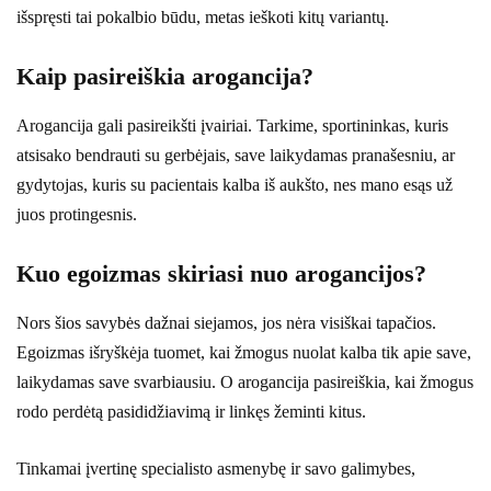
išspręsti tai pokalbio būdu, metas ieškoti kitų variantų.
Kaip pasireiškia arogancija?
Arogancija gali pasireikšti įvairiai. Tarkime, sportininkas, kuris
atsisako bendrauti su gerbėjais, save laikydamas pranašesniu, ar
gydytojas, kuris su pacientais kalba iš aukšto, nes mano esąs už
juos protingesnis.
Kuo egoizmas skiriasi nuo arogancijos?
Nors šios savybės dažnai siejamos, jos nėra visiškai tapačios.
Egoizmas išryškėja tuomet, kai žmogus nuolat kalba tik apie save,
laikydamas save svarbiausiu. O arogancija pasireiškia, kai žmogus
rodo perdėtą pasididžiavimą ir linkęs žeminti kitus.
Tinkamai įvertinę specialisto asmenybę ir savo galimybes,