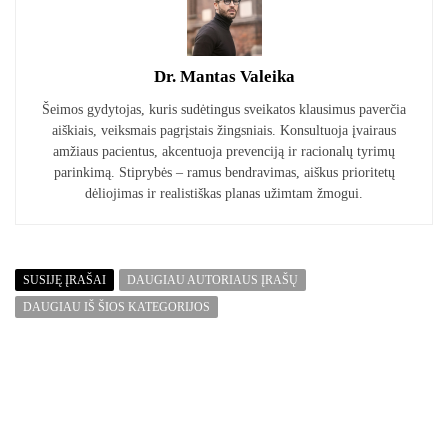
Dr. Mantas Valeika
Šeimos gydytojas, kuris sudėtingus sveikatos klausimus paverčia
aiškiais, veiksmais pagrįstais žingsniais. Konsultuoja įvairaus
amžiaus pacientus, akcentuoja prevenciją ir racionalų tyrimų
parinkimą. Stiprybės – ramus bendravimas, aiškus prioritetų
dėliojimas ir realistiškas planas užimtam žmogui.
SUSIJĘ ĮRAŠAI
DAUGIAU AUTORIAUS ĮRAŠŲ
DAUGIAU IŠ ŠIOS KATEGORIJOS