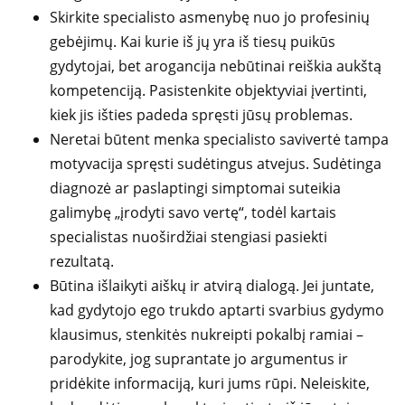
Skirkite specialisto asmenybę nuo jo profesinių
gebėjimų. Kai kurie iš jų yra iš tiesų puikūs
gydytojai, bet arogancija nebūtinai reiškia aukštą
kompetenciją. Pasistenkite objektyviai įvertinti,
kiek jis išties padeda spręsti jūsų problemas.
Neretai būtent menka specialisto savivertė tampa
motyvacija spręsti sudėtingus atvejus. Sudėtinga
diagnozė ar paslaptingi simptomai suteikia
galimybę „įrodyti savo vertę“, todėl kartais
specialistas nuoširdžiai stengiasi pasiekti
rezultatą.
Būtina išlaikyti aiškų ir atvirą dialogą. Jei juntate,
kad gydytojo ego trukdo aptarti svarbius gydymo
klausimus, stenkitės nukreipti pokalbį ramiai –
parodykite, jog suprantate jo argumentus ir
pridėkite informaciją, kuri jums rūpi. Neleiskite,