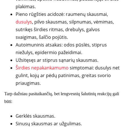
plakimas.
Pieno rūgšties acidozė: raumenų skausmai,
dusulys
, pilvo skausmas, silpnumas, vėmimas,
sutrikęs širdies ritmas, drebulys, galvos
svaigimas, šalčio pojūtis.
Autoimuninis atsakas: odos pūslės, stiprus
niežulys, epidermio pažeidimai.
Užsitęsęs ar stiprus sąnarių skausmas.
Širdies nepakankamumo
simptomai: dusulys net
gulint, kojų ar pėdų patinimas, greitas svorio
priaugimas.
Tarp dažniau pasitaikančių, bet lengvesnių šalutinių reakcijų gali
būti:
Gerklės skausmas.
Sinusų skausmas ar užgulimas.