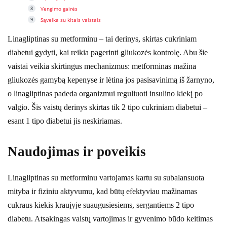
Vengimo gairės
Sąveika su kitais vaistais
Linagliptinas su metforminu – tai derinys, skirtas cukriniam
diabetui gydyti, kai reikia pagerinti gliukozės kontrolę. Abu šie
vaistai veikia skirtingus mechanizmus: metforminas mažina
gliukozės gamybą kepenyse ir lėtina jos pasisavinimą iš žarnyno,
o linagliptinas padeda organizmui reguliuoti insulino kiekį po
valgio. Šis vaistų derinys skirtas tik 2 tipo cukriniam diabetui –
esant 1 tipo diabetui jis neskiriamas.
Naudojimas ir poveikis
Linagliptinas su metforminu vartojamas kartu su subalansuota
mityba ir fiziniu aktyvumu, kad būtų efektyviau mažinamas
cukraus kiekis kraujyje suaugusiesiems, sergantiems 2 tipo
diabetu. Atsakingas vaistų vartojimas ir gyvenimo būdo keitimas