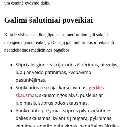
yra esminė gydymo dalis.
Galimi šalutiniai poveikiai
Kaip ir visi vaistai, linagliptinas su metforminu gali sukelti
nepageidaujamų reakcijų. Dalis jų gali būti rimtos ir reikalauti
neatidėliotinos medicininės pagalbos:
Stipri alerginė reakcija: odos išbėrimas, niežulys,
lūpų ar veido patinimas, kvėpavimo
pasunkėjimas.
Sunki odos reakcija: karščiavimas,
gerklės
skausmas
, skausmingos akys, pūslelės ar
lupimasis, stiprus odos skausmas.
Pankreatito požymiai: stiprus pilvo viršutinės
dalies skausmas, kylantis į nugarą, pykinimas,
vėmimas, apetito nebuvimas, padažnėjęs širdies