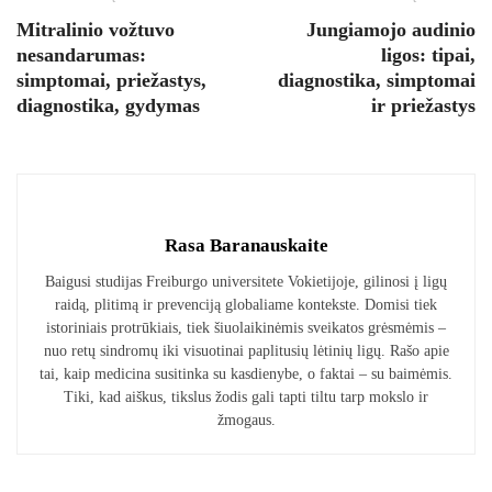
Mitralinio vožtuvo
Jungiamojo audinio
nesandarumas:
ligos: tipai,
simptomai, priežastys,
diagnostika, simptomai
diagnostika, gydymas
ir priežastys
Rasa Baranauskaite
Baigusi studijas Freiburgo universitete Vokietijoje, gilinosi į ligų
raidą, plitimą ir prevenciją globaliame kontekste. Domisi tiek
istoriniais protrūkiais, tiek šiuolaikinėmis sveikatos grėsmėmis –
nuo retų sindromų iki visuotinai paplitusių lėtinių ligų. Rašo apie
tai, kaip medicina susitinka su kasdienybe, o faktai – su baimėmis.
Tiki, kad aiškus, tikslus žodis gali tapti tiltu tarp mokslo ir
žmogaus.