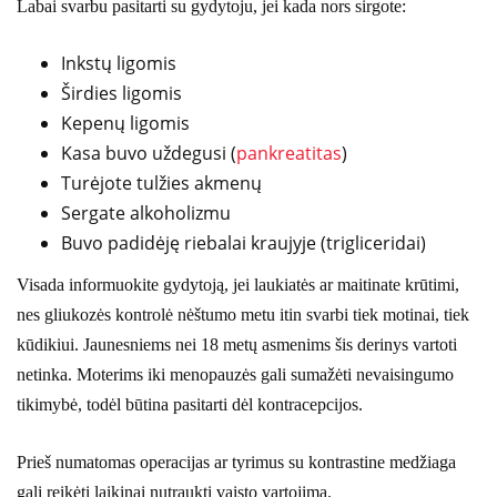
Labai svarbu pasitarti su gydytoju, jei kada nors sirgote:
Inkstų ligomis
Širdies ligomis
Kepenų ligomis
Kasa buvo uždegusi (
pankreatitas
)
Turėjote tulžies akmenų
Sergate alkoholizmu
Buvo padidėję riebalai kraujyje (trigliceridai)
Visada informuokite gydytoją, jei laukiatės ar maitinate krūtimi,
nes gliukozės kontrolė nėštumo metu itin svarbi tiek motinai, tiek
kūdikiui. Jaunesniems nei 18 metų asmenims šis derinys vartoti
netinka. Moterims iki menopauzės gali sumažėti nevaisingumo
tikimybė, todėl būtina pasitarti dėl kontracepcijos.
Prieš numatomas operacijas ar tyrimus su kontrastine medžiaga
gali reikėti laikinai nutraukti vaisto vartojimą.