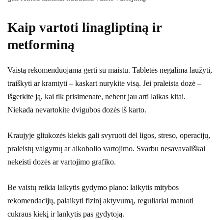
Kaip vartoti linagliptiną ir
metforminą
Vaistą rekomenduojama gerti su maistu. Tabletės negalima laužyti,
traiškyti ar kramtyti – kaskart nurykite visą. Jei praleista dozė –
išgerkite ją, kai tik prisimenate, nebent jau arti laikas kitai.
Niekada nevartokite dvigubos dozės iš karto.
Kraujyje gliukozės kiekis gali svyruoti dėl ligos, streso, operacijų,
praleistų valgymų ar alkoholio vartojimo. Svarbu nesavavališkai
nekeisti dozės ar vartojimo grafiko.
Be vaistų reikia laikytis gydymo plano: laikytis mitybos
rekomendacijų, palaikyti fizinį aktyvumą, reguliariai matuoti
cukraus kiekį ir lankytis pas gydytoją.