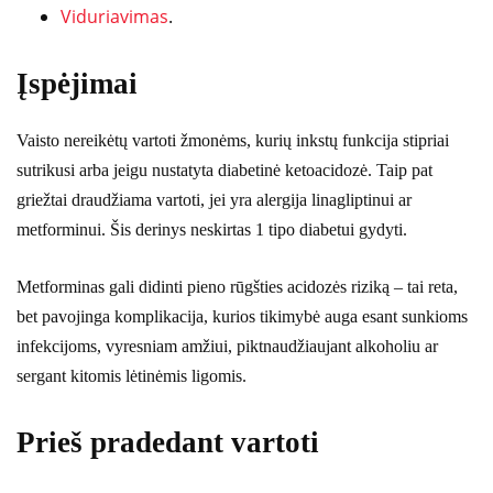
Viduriavimas
.
Įspėjimai
Vaisto nereikėtų vartoti žmonėms, kurių inkstų funkcija stipriai
sutrikusi arba jeigu nustatyta diabetinė ketoacidozė. Taip pat
griežtai draudžiama vartoti, jei yra alergija linagliptinui ar
metforminui. Šis derinys neskirtas 1 tipo diabetui gydyti.
Metforminas gali didinti pieno rūgšties acidozės riziką – tai reta,
bet pavojinga komplikacija, kurios tikimybė auga esant sunkioms
infekcijoms, vyresniam amžiui, piktnaudžiaujant alkoholiu ar
sergant kitomis lėtinėmis ligomis.
Prieš pradedant vartoti