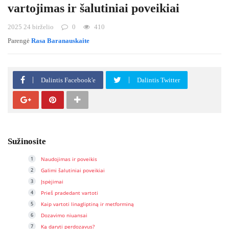
vartojimas ir šalutiniai poveikiai
2025 24 birželio
0
410
Parengė
Rasa Baranauskaite
Dalintis Facebook'e
Dalintis Twitter
Sužinosite
Naudojimas ir poveikis
Galimi šalutiniai poveikiai
Įspėjimai
Prieš pradedant vartoti
Kaip vartoti linagliptiną ir metforminą
Dozavimo niuansai
Ką daryti perdozavus?