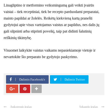
Linagliptino ir metformino veiksmingumą gali veikti įvairūs
vaistai – tiek receptiniai, tiek be recepto parduodami preparatai,
maisto papildai ar žolelės. Reikėtų kiekvieną kartą pranešti
gydytojui apie visus vartojamus vaistus ar papildus, nes dalis jų
gali silpninti arba stiprinti poveikį, taip pat didinti šalutinių
reiškinių tikimybę.
Visuomet laikykite vaistus vaikams nepasiekiamoje vietoje ir
nevartokite šio preparato be gydytojo paskyrimo.
Dalintis Facebook'e
Dalintis Twitter
Ankstesnis įrašas
Sekantis įrašas