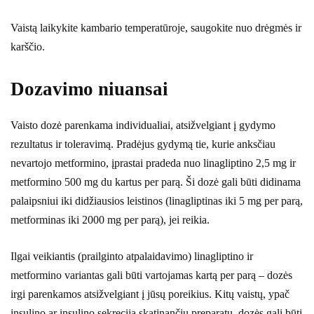
Vaistą laikykite kambario temperatūroje, saugokite nuo drėgmės ir
karščio.
Dozavimo niuansai
Vaisto dozė parenkama individualiai, atsižvelgiant į gydymo
rezultatus ir toleravimą. Pradėjus gydymą tie, kurie anksčiau
nevartojo metformino, įprastai pradeda nuo linagliptino 2,5 mg ir
metformino 500 mg du kartus per parą. Ši dozė gali būti didinama
palaipsniui iki didžiausios leistinos (linagliptinas iki 5 mg per parą,
metforminas iki 2000 mg per parą), jei reikia.
Ilgai veikiantis (prailginto atpalaidavimo) linagliptino ir
metformino variantas gali būti vartojamas kartą per parą – dozės
irgi parenkamos atsižvelgiant į jūsų poreikius. Kitų vaistų, ypač
insulino ar insulino sekreciją skatinančių preparatų, dozės gali būti