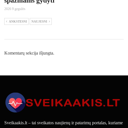
spazmams gydyti
2026 9 gegužės
ANKSTESNI
NAUJESNI
Komentarų sekcija išjungta.
Sveikaakis.lt – tai sveikatos naujienų ir patarimų portalas, kuriame