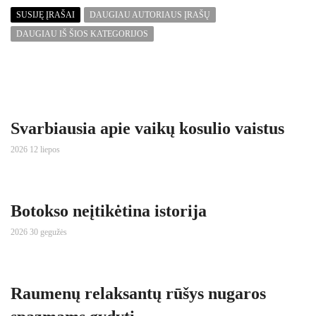
SUSIJĘ ĮRAŠAI
DAUGIAU AUTORIAUS ĮRAŠŲ
DAUGIAU IŠ ŠIOS KATEGORIJOS
Svarbiausia apie vaikų kosulio vaistus
2026 12 liepos
Botokso neįtikėtina istorija
2026 30 gegužės
Raumenų relaksantų rūšys nugaros