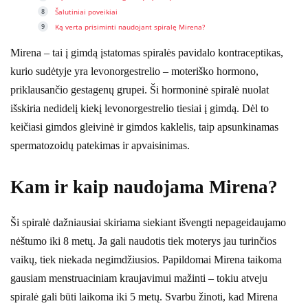
Šalutiniai poveikiai
Ką verta prisiminti naudojant spiralę Mirena?
Mirena – tai į gimdą įstatomas spiralės pavidalo kontraceptikas,
kurio sudėtyje yra levonorgestrelio – moteriško hormono,
priklausančio gestagenų grupei. Ši hormoninė spiralė nuolat
išskiria nedidelį kiekį levonorgestrelio tiesiai į gimdą. Dėl to
keičiasi gimdos gleivinė ir gimdos kaklelis, taip apsunkinamas
spermatozoidų patekimas ir apvaisinimas.
Kam ir kaip naudojama Mirena?
Ši spiralė dažniausiai skiriama siekiant išvengti nepageidaujamo
nėštumo iki 8 metų. Ja gali naudotis tiek moterys jau turinčios
vaikų, tiek niekada negimdžiusios. Papildomai Mirena taikoma
gausiam menstruaciniam kraujavimui mažinti – tokiu atveju
spiralė gali būti laikoma iki 5 metų. Svarbu žinoti, kad Mirena