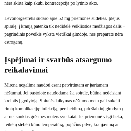
nėra skirta kaip skubi kontracepcija po lytinio akto.
Levonorgestrelis sudaro apie 52 mg priemonės sudėties. Įdėjus
spiralę, į kraują patenka tik nedidelė veikliosios medžiagos dalis –
pagrindinis poveikis vyksta vietiškai gimdoje, nes preparate nėra
estrogenų.
Įspėjimai ir svarbūs atsargumo
reikalavimai
Mirena negalima naudoti esant patvirtintam ar įtariamam
nėštumui. Jei pastojote naudodama šią spiralę, būtina nedelsiant
kreiptis į gydytoją. Spiralės laikymas nėštumo metu gali sukelti
rimtų komplikacijų: infekciją, persileidimą, priešlaikinį gimdymą
ar net sunkias grėsmes moters sveikatai. Jei priemonė visgi lieka,
reikėtų stebėti kūno temperatūrą, pojūčius pilve, kraujavimą ar