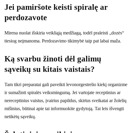
Jei pamiršote keisti spiralę ar
perdozavote
Mirena nuolat išskiria veikliąją medžiagą, todėl praleisti „dozės“
tiesiog neįmanoma. Perdozavimo tikimybė taip pat labai maža.
Ką svarbu žinoti dėl galimų
sąveikų su kitais vaistais?
Tam tikri preparatai gali paveikti levonorgestrelio kiekį organizme
ir sumažinti spiralės veiksmingumą. Jei vartojate receptinius ar
nereceptinius vaistus, įvairius papildus, skirtus sveikatai ar žolelių
mišinius, būtinai apie tai informuokite gydytoją. Tai leis išvengti
netikėtų sąveikų.