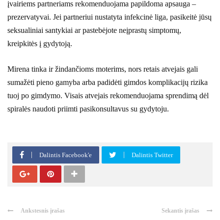
įvairiems partneriams rekomenduojama papildoma apsauga –
prezervatyvai. Jei partneriui nustatyta infekcinė liga, pasikeitė jūsų
seksualiniai santykiai ar pastebėjote neįprastų simptomų,
kreipkitės į gydytoją.
Mirena tinka ir žindančioms moterims, nors retais atvejais gali
sumažėti pieno gamyba arba padidėti gimdos komplikacijų rizika
tuoj po gimdymo. Visais atvejais rekomenduojama sprendimą dėl
spiralės naudoti priimti pasikonsultavus su gydytoju.
Dalintis Facebook'e
Dalintis Twitter
Ankstesnis įrašas
Sekantis įrašas