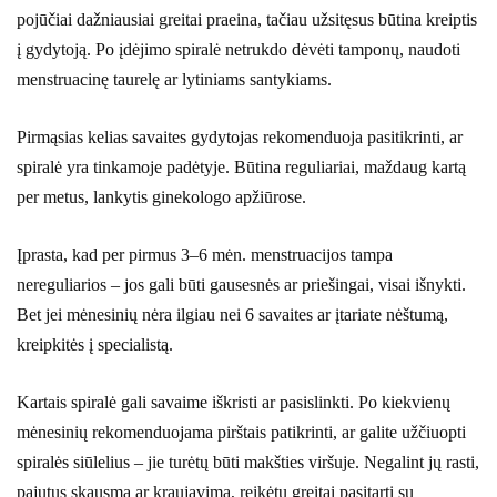
pojūčiai dažniausiai greitai praeina, tačiau užsitęsus būtina kreiptis
į gydytoją. Po įdėjimo spiralė netrukdo dėvėti tamponų, naudoti
menstruacinę taurelę ar lytiniams santykiams.
Pirmąsias kelias savaites gydytojas rekomenduoja pasitikrinti, ar
spiralė yra tinkamoje padėtyje. Būtina reguliariai, maždaug kartą
per metus, lankytis ginekologo apžiūrose.
Įprasta, kad per pirmus 3–6 mėn. menstruacijos tampa
nereguliarios – jos gali būti gausesnės ar priešingai, visai išnykti.
Bet jei mėnesinių nėra ilgiau nei 6 savaites ar įtariate nėštumą,
kreipkitės į specialistą.
Kartais spiralė gali savaime iškristi ar pasislinkti. Po kiekvienų
mėnesinių rekomenduojama pirštais patikrinti, ar galite užčiuopti
spiralės siūlelius – jie turėtų būti makšties viršuje. Negalint jų rasti,
pajutus skausmą ar kraujavimą, reikėtų greitai pasitarti su