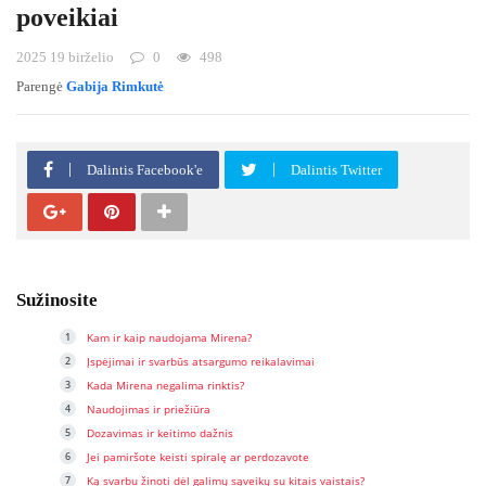
poveikiai
2025 19 birželio
0
498
Parengė
Gabija Rimkutė
Dalintis Facebook'e
Dalintis Twitter
Sužinosite
Kam ir kaip naudojama Mirena?
Įspėjimai ir svarbūs atsargumo reikalavimai
Kada Mirena negalima rinktis?
Naudojimas ir priežiūra
Dozavimas ir keitimo dažnis
Jei pamiršote keisti spiralę ar perdozavote
Ką svarbu žinoti dėl galimų sąveikų su kitais vaistais?