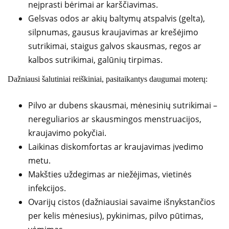
neįprasti bėrimai ar karščiavimas.
Gelsvas odos ar akių baltymų atspalvis (gelta),
silpnumas, gausus kraujavimas ar krešėjimo
sutrikimai, staigus galvos skausmas, regos ar
kalbos sutrikimai, galūnių tirpimas.
Dažniausi šalutiniai reiškiniai, pasitaikantys daugumai moterų:
Pilvo ar dubens skausmai, mėnesinių sutrikimai –
nereguliarios ar skausmingos menstruacijos,
kraujavimo pokyčiai.
Laikinas diskomfortas ar kraujavimas įvedimo
metu.
Makšties uždegimas ar niežėjimas, vietinės
infekcijos.
Ovarijų cistos (dažniausiai savaime išnykstančios
per kelis mėnesius), pykinimas, pilvo pūtimas,