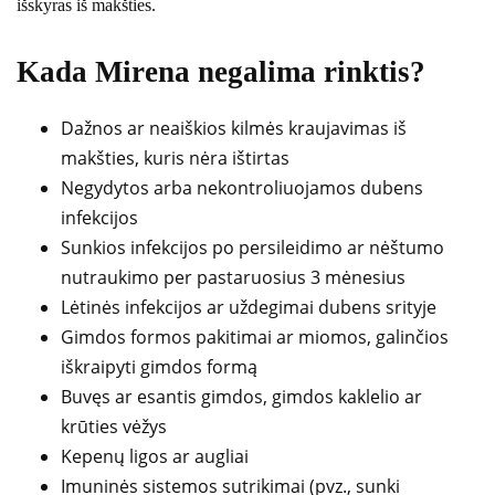
išskyras iš makšties.
Kada Mirena negalima rinktis?
Dažnos ar neaiškios kilmės kraujavimas iš
makšties, kuris nėra ištirtas
Negydytos arba nekontroliuojamos dubens
infekcijos
Sunkios infekcijos po persileidimo ar nėštumo
nutraukimo per pastaruosius 3 mėnesius
Lėtinės infekcijos ar uždegimai dubens srityje
Gimdos formos pakitimai ar miomos, galinčios
iškraipyti gimdos formą
Buvęs ar esantis gimdos, gimdos kaklelio ar
krūties vėžys
Kepenų ligos ar augliai
Imuninės sistemos sutrikimai (pvz., sunki