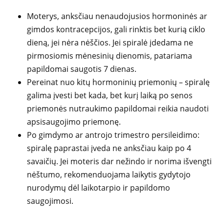
Moterys, anksčiau nenaudojusios hormoninės ar
gimdos kontracepcijos, gali rinktis bet kurią ciklo
dieną, jei nėra nėščios. Jei spiralė įdedama ne
pirmosiomis mėnesinių dienomis, patariama
papildomai saugotis 7 dienas.
Pereinat nuo kitų hormoninių priemonių – spiralę
galima įvesti bet kada, bet kurį laiką po senos
priemonės nutraukimo papildomai reikia naudoti
apsisaugojimo priemonę.
Po gimdymo ar antrojo trimestro persileidimo:
spiralę paprastai įveda ne anksčiau kaip po 4
savaičių. Jei moteris dar nežindo ir norima išvengti
nėštumo, rekomenduojama laikytis gydytojo
nurodymų dėl laikotarpio ir papildomo
saugojimosi.