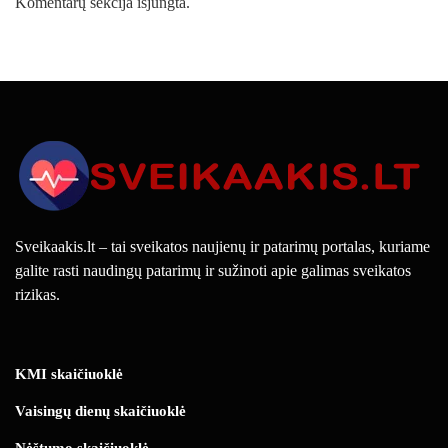
Komentarų sekcija išjungta.
Sveikaakis.lt – tai sveikatos naujienų ir patarimų portalas, kuriame
galite rasti naudingų patarimų ir sužinoti apie galimas sveikatos
rizikas.
KMI skaičiuoklė
Vaisingų dienų skaičiuoklė
Nėštumo skaičiuoklė