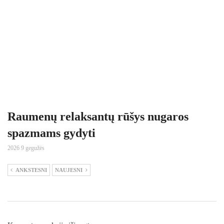
Raumenų relaksantų rūšys nugaros
spazmams gydyti
2026 9 gegužės
ANKSTESNI
NAUJESNI