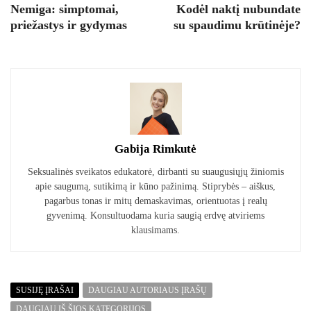
Nemiga: simptomai,
Kodėl naktį nubundate
priežastys ir gydymas
su spaudimu krūtinėje?
Gabija Rimkutė
Seksualinės sveikatos edukatorė, dirbanti su suaugusiųjų žiniomis
apie saugumą, sutikimą ir kūno pažinimą. Stiprybės – aiškus,
pagarbus tonas ir mitų demaskavimas, orientuotas į realų
gyvenimą. Konsultuodama kuria saugią erdvę atviriems
klausimams.
SUSIJĘ ĮRAŠAI
DAUGIAU AUTORIAUS ĮRAŠŲ
DAUGIAU IŠ ŠIOS KATEGORIJOS