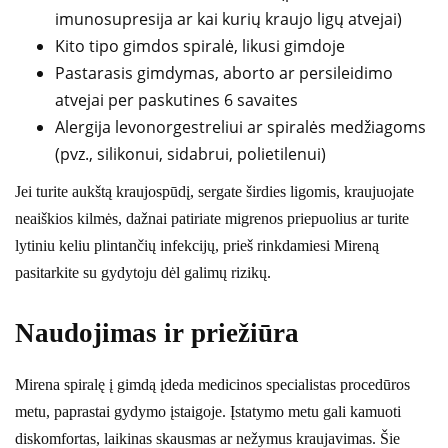
imunosupresija ar kai kurių kraujo ligų atvejai)
Kito tipo gimdos spiralė, likusi gimdoje
Pastarasis gimdymas, aborto ar persileidimo
atvejai per paskutines 6 savaites
Alergija levonorgestreliui ar spiralės medžiagoms
(pvz., silikonui, sidabrui, polietilenui)
Jei turite aukštą kraujospūdį, sergate širdies ligomis, kraujuojate
neaiškios kilmės, dažnai patiriate migrenos priepuolius ar turite
lytiniu keliu plintančių infekcijų, prieš rinkdamiesi Mireną
pasitarkite su gydytoju dėl galimų rizikų.
Naudojimas ir priežiūra
Mirena spiralę į gimdą įdeda medicinos specialistas procedūros
metu, paprastai gydymo įstaigoje. Įstatymo metu gali kamuoti
diskomfortas, laikinas skausmas ar nežymus kraujavimas. Šie