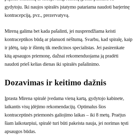
gydytoju. Iki naujos spiralės įstatymo patariama naudoti barjerinę
kontracepciją, pvz., prezervatyvą.
Mireną galima bet kada pašalinti, jei nusprendžiama keisti
kontraceptikos būdą ar planuoti nėštumą. Svarbu, kad spiralę, kaip
ir įdėtų, taip ir išimtų tik medicinos specialistas. Jei pasirenkate
kitą apsaugos priemonę, dažnai rekomenduojama ją pradėti
naudoti prieš kelias dienas iki spiralės pašalinimo.
Dozavimas ir keitimo dažnis
Įprasta Mirena spiralė įvedama vieną kartą, gydytojo kabinete,
laikantis visų įdėjimo rekomendacijų. Optimalus šios
kontraceptinės priemonės galiojimo laikas – iki 8 metų. Praėjus
šiam laikotarpiui, spiralė turi būti pakeista nauja, jei norimas tęsti
apsaugos būdas.