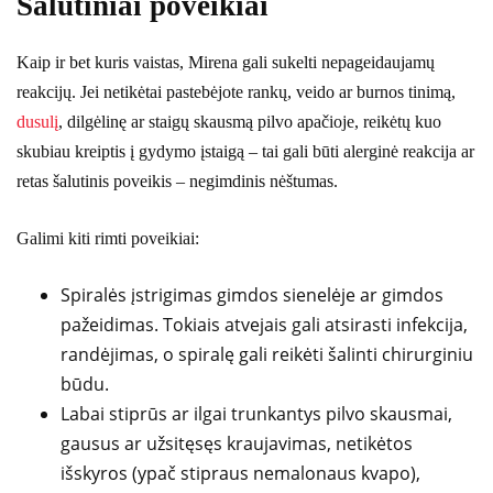
Šalutiniai poveikiai
Kaip ir bet kuris vaistas, Mirena gali sukelti nepageidaujamų
reakcijų. Jei netikėtai pastebėjote rankų, veido ar burnos tinimą,
dusulį
, dilgėlinę ar staigų skausmą pilvo apačioje, reikėtų kuo
skubiau kreiptis į gydymo įstaigą – tai gali būti alerginė reakcija ar
retas šalutinis poveikis – negimdinis nėštumas.
Galimi kiti rimti poveikiai:
Spiralės įstrigimas gimdos sienelėje ar gimdos
pažeidimas. Tokiais atvejais gali atsirasti infekcija,
randėjimas, o spiralę gali reikėti šalinti chirurginiu
būdu.
Labai stiprūs ar ilgai trunkantys pilvo skausmai,
gausus ar užsitęsęs kraujavimas, netikėtos
išskyros (ypač stipraus nemalonaus kvapo),