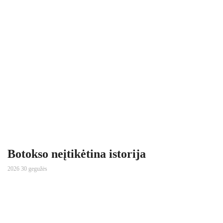
Botokso neįtikėtina istorija
2026 30 gegužės