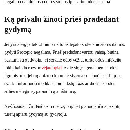
negalima naudoti asmenims su nusilpusia imunine sistema.
Ką privalu žinoti prieš pradedant
gydymą
Jei yra alergija takrolimui ar kitoms tepalo sudedamosioms dalims,
gydyti Protopic negalima. Prieš pradedant vartoti vaistą, būtina
pasitarti su gydytoju, jei sergate odos vėžiu, turite odos infekcijų,
tokių kaip herpes ar
vėjaraupiai
, esate sirgęs genetinėmis odos
ligomis arba jei organizmo imuninė sistema susilpnėjusi. Taip pat
svarbu informuoti medikus apie inkstų ligas ar didesnės odos
srities uždegimą, paraudimą ar ištinimą.
Nėščiosios ir žindančios moterys, taip pat planuojančios pastoti,
turėtų aptarti gydymą su gydytoju.