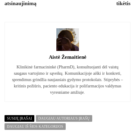
atsinaujinimą
tikėtis
Aistė Žemaitienė
Klinikinė farmacininkė (PharmD), konsultuojanti dėl vaistų
saugaus vartojimo ir sąveikų. Komunikacijoje aiški ir konkreti,
sprendimus grindžia naujausiais gydymo protokolais. Stiprybės –
kritinis požiūris, paciento edukacija ir polifarmacijos valdymas
vyresniame amžiuje.
SUSIJĘ ĮRAŠAI
DAUGIAU AUTORIAUS ĮRAŠŲ
DAUGIAU IŠ ŠIOS KATEGORIJOS