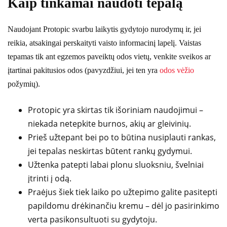
Kaip tinkamai naudoti tepalą
Naudojant Protopic svarbu laikytis gydytojo nurodymų ir, jei
reikia, atsakingai perskaityti vaisto informacinį lapelį. Vaistas
tepamas tik ant egzemos paveiktų odos vietų, venkite sveikos ar
įtartinai pakitusios odos (pavyzdžiui, jei ten yra
odos vėžio
požymių).
Protopic yra skirtas tik išoriniam naudojimui –
niekada netepkite burnos, akių ar gleivinių.
Prieš užtepant bei po to būtina nusiplauti rankas,
jei tepalas neskirtas būtent rankų gydymui.
Užtenka patepti labai plonu sluoksniu, švelniai
įtrinti į odą.
Praėjus šiek tiek laiko po užtepimo galite pasitepti
papildomu drėkinančiu kremu – dėl jo pasirinkimo
verta pasikonsultuoti su gydytoju.