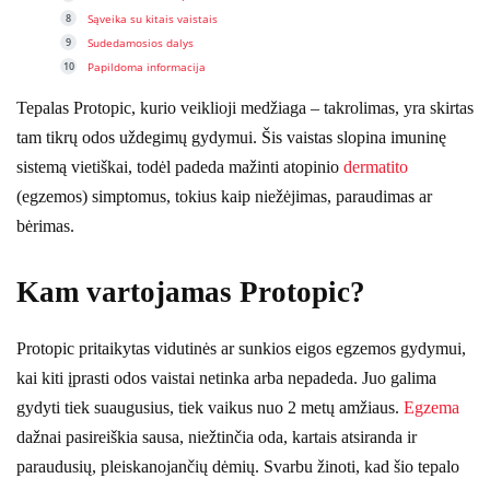
Sąveika su kitais vaistais
Sudedamosios dalys
Papildoma informacija
Tepalas Protopic, kurio veiklioji medžiaga – takrolimas, yra skirtas
tam tikrų odos uždegimų gydymui. Šis vaistas slopina imuninę
sistemą vietiškai, todėl padeda mažinti atopinio
dermatito
(egzemos) simptomus, tokius kaip niežėjimas, paraudimas ar
bėrimas.
Kam vartojamas Protopic?
Protopic pritaikytas vidutinės ar sunkios eigos egzemos gydymui,
kai kiti įprasti odos vaistai netinka arba nepadeda. Juo galima
gydyti tiek suaugusius, tiek vaikus nuo 2 metų amžiaus.
Egzema
dažnai pasireiškia sausa, niežtinčia oda, kartais atsiranda ir
paraudusių, pleiskanojančių dėmių. Svarbu žinoti, kad šio tepalo