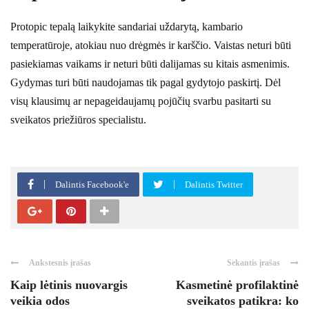
Protopic tepalą laikykite sandariai uždarytą, kambario
temperatūroje, atokiau nuo drėgmės ir karščio. Vaistas neturi būti
pasiekiamas vaikams ir neturi būti dalijamas su kitais asmenimis.
Gydymas turi būti naudojamas tik pagal gydytojo paskirtį. Dėl
visų klausimų ar nepageidaujamų pojūčių svarbu pasitarti su
sveikatos priežiūros specialistu.
Dalintis Facebook'e
Dalintis Twitter
Ankstesnis įrašas
Sekantis įrašas
Kaip lėtinis nuovargis
Kasmetinė profilaktinė
veikia odos
sveikatos patikra: ko