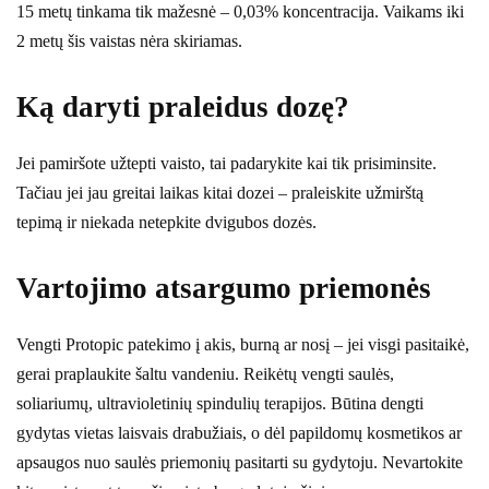
15 metų tinkama tik mažesnė – 0,03% koncentracija. Vaikams iki
2 metų šis vaistas nėra skiriamas.
Ką daryti praleidus dozę?
Jei pamiršote užtepti vaisto, tai padarykite kai tik prisiminsite.
Tačiau jei jau greitai laikas kitai dozei – praleiskite užmirštą
tepimą ir niekada netepkite dvigubos dozės.
Vartojimo atsargumo priemonės
Vengti Protopic patekimo į akis, burną ar nosį – jei visgi pasitaikė,
gerai praplaukite šaltu vandeniu. Reikėtų vengti saulės,
soliariumų, ultravioletinių spindulių terapijos. Būtina dengti
gydytas vietas laisvais drabužiais, o dėl papildomų kosmetikos ar
apsaugos nuo saulės priemonių pasitarti su gydytoju. Nevartokite