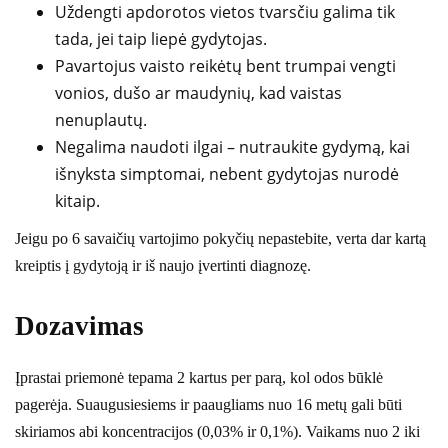
Uždengti apdorotos vietos tvarsčiu galima tik
tada, jei taip liepė gydytojas.
Pavartojus vaisto reikėtų bent trumpai vengti
vonios, dušo ar maudynių, kad vaistas
nenuplautų.
Negalima naudoti ilgai – nutraukite gydymą, kai
išnyksta simptomai, nebent gydytojas nurodė
kitaip.
Jeigu po 6 savaičių vartojimo pokyčių nepastebite, verta dar kartą
kreiptis į gydytoją ir iš naujo įvertinti diagnozę.
Dozavimas
Įprastai priemonė tepama 2 kartus per parą, kol odos būklė
pagerėja. Suaugusiesiems ir paaugliams nuo 16 metų gali būti
skiriamos abi koncentracijos (0,03% ir 0,1%). Vaikams nuo 2 iki