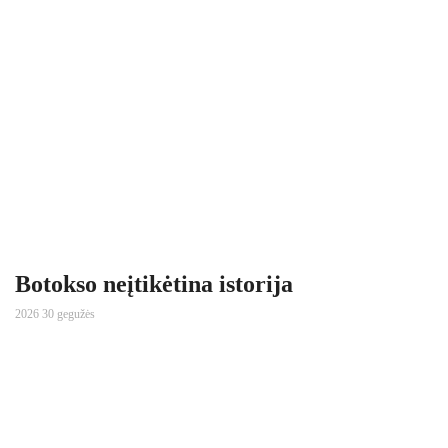
Botokso neįtikėtina istorija
2026 30 gegužės