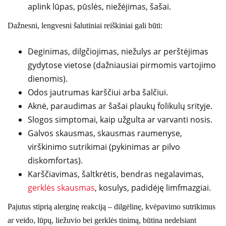
aplink lūpas, pūslės, niežėjimas, šašai.
Dažnesni, lengvesni šalutiniai reiškiniai gali būti:
Deginimas, dilgčiojimas, niežulys ar perštėjimas
gydytose vietose (dažniausiai pirmomis vartojimo
dienomis).
Odos jautrumas karščiui arba šalčiui.
Aknė, paraudimas ar šašai plaukų folikulų srityje.
Slogos simptomai, kaip užgulta ar varvanti nosis.
Galvos skausmas, skausmas raumenyse,
virškinimo sutrikimai (pykinimas ar pilvo
diskomfortas).
Karščiavimas, šaltkrėtis, bendras negalavimas,
gerklės skausmas
, kosulys, padidėję limfmazgiai.
Pajutus stiprią alerginę reakciją – dilgėlinę, kvėpavimo sutrikimus
ar veido, lūpų, liežuvio bei gerklės tinimą, būtina nedelsiant