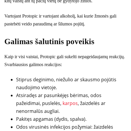
kitų vaistų ant tų pačių vietų be gydytojo žinios.
Vartojant Protopic ir vartojant alkoholį, kai kurie žmonės gali
pastebėti veido paraudimą ar šilumos pojūtį.
Galimas šalutinis poveikis
Kaip ir visi vaistai, Protopic gali sukelti nepageidaujamų reakcijų.
Svarbiausios galimos reakcijos:
Stiprus deginimo, niežulio ar skausmo pojūtis
naudojimo vietoje.
Atsiradęs ar pasunkėjęs bėrimas, odos
pažeidimai, puslelės,
karpos
, žaizdelės ar
nenormalūs augliai.
Pakitęs apgamas (dydis, spalva).
Odos virusinės infekcijos požymiai: žaizdelės