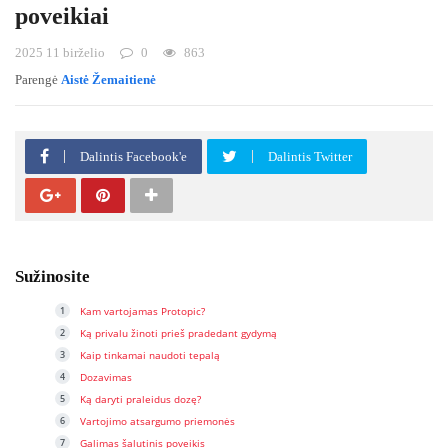
poveikiai
2025 11 birželio
0
863
Parengė
Aistė Žemaitienė
Dalintis Facebook'e
Dalintis Twitter
Sužinosite
Kam vartojamas Protopic?
Ką privalu žinoti prieš pradedant gydymą
Kaip tinkamai naudoti tepalą
Dozavimas
Ką daryti praleidus dozę?
Vartojimo atsargumo priemonės
Galimas šalutinis poveikis