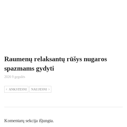
Raumenų relaksantų rūšys nugaros
spazmams gydyti
2026 9 gegužės
ANKSTESNI
NAUJESNI
Komentarų sekcija išjungta.