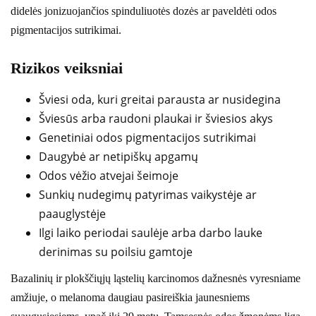
didelės jonizuojančios spinduliuotės dozės ar paveldėti odos
pigmentacijos sutrikimai.
Rizikos veiksniai
Šviesi oda, kuri greitai parausta ar nusidegina
Šviesūs arba raudoni plaukai ir šviesios akys
Genetiniai odos pigmentacijos sutrikimai
Daugybė ar netipiškų apgamų
Odos vėžio atvejai šeimoje
Sunkių nudegimų patyrimas vaikystėje ar
paauglystėje
Ilgi laiko periodai saulėje arba darbo lauke
derinimas su poilsiu gamtoje
Bazalinių ir plokščiųjų ląstelių karcinomos dažnesnės vyresniame
amžiuje, o melanoma daugiau pasireiškia jaunesniems