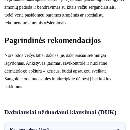
žmonių padeda ir bendravimas su kitais vėžiu sergančiaisiais,
todėl verta pasidomėti paramos grupėmis ar specialistų
rekomenduojamomis užsiėmimais.
Pagrindinės rekomendacijos
Nors odos vėžys labai dažnas, jis dažniausiai sėkmingai
išgydomas. Ankstyvas įtarimas, savikontrolė ir nuolatinė
dermatologo apžiūra – geriausi būdai apsaugoti sveikatą.
Saugokite odą nuo saulės ir atkreipkite dėmesį į bet kokius
pakitimus.
Dažniausiai užduodami klausimai (DUK)
Kas yra odos vėžys?