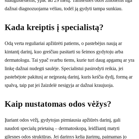
suaugusiesiems, ypač iki 29 metų. Tamsesnės odos žmonėms liga
dažnai diagnozuojama vėliau, todėl ją gydyti tampa sunkiau.
Kada kreiptis į specialistą?
Odą verta reguliariai apžiūrėti patiems, o pastebėjus naują ar
kintantį darinį, kuo greičiau pasitarti su šeimos gydytoju arba
dermatologu. Tai ypač svarbu tiems, kurie turi daug apgamų ar yra
linkę dažnai nudegti saulėje. Specialistui pasirodyti reikia, jei
pastebėjote pakitusį ar neįprastą darinį, kuris keičia dydį, formą ar
spalvą, taip pat jei žaizdelė nesigyja ar dažnai kraujuoja.
Kaip nustatomas odos vėžys?
Įtariant odos vėžį, gydytojas pirmiausia apžiūrės darinį, gali
naudoti specialų prietaisą – dermatoskopą, leidžiantį matyti
gilesnes odos struktūras. Jei darinys kelia įtarimų, paimamas jo