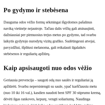
Po gydymo ir stebėsena
Dauguma odos vėžio formų sėkmingai išgydomos pašalinus
naviką vietinėje nejautroje. Tačiau dalis vėžių gali atsinaujinti,
dažniausiai per pirmuosius trejus metus po gydymo, tad svarbu
laikytis gydytojo nurodytų vizitų grafiko. Sudėtingesni atvejai,
pavyzdžiui, išplitusi melanoma, gali reikalauti ilgalaikės
stebėsenos ir reguliarių apžiūrų.
Kaip apsisaugoti nuo odos vėžio
Geriausia prevencija – saugoti odą nuo saulės ir reguliariai ją
apžiūrėti. Svarbu nepersistengti su saule, ypač karščiausiu metu
(nuo 10 iki 16 val.), kasdien naudoti bent SPF 30 stiprumo kremą,
dėvėti ilgas rankoves, kepurę, vengti soliariumų. Naudinga