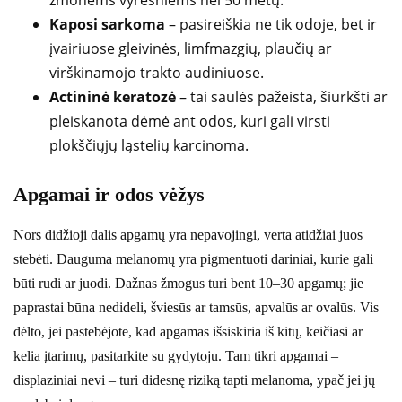
žmonėms vyresniems nei 50 metų.
Kaposi sarkoma
– pasireiškia ne tik odoje, bet ir
įvairiuose gleivinės, limfmazgių, plaučių ar
virškinamojo trakto audiniuose.
Actininė keratozė
– tai saulės pažeista, šiurkšti ar
pleiskanota dėmė ant odos, kuri gali virsti
plokščiųjų ląstelių karcinoma.
Apgamai ir odos vėžys
Nors didžioji dalis apgamų yra nepavojingi, verta atidžiai juos
stebėti. Dauguma melanomų yra pigmentuoti dariniai, kurie gali
būti rudi ar juodi. Dažnas žmogus turi bent 10–30 apgamų; jie
paprastai būna nedideli, šviesūs ar tamsūs, apvalūs ar ovalūs. Vis
dėlto, jei pastebėjote, kad apgamas išsiskiria iš kitų, keičiasi ar
kelia įtarimų, pasitarkite su gydytoju. Tam tikri apgamai –
displaziniai nevi – turi didesnę riziką tapti melanoma, ypač jei jų