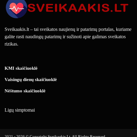
Sveikaakis.lt – tai sveikatos naujienų ir patarimų portalas, kuriame
galite rasti naudingų patarimų ir sužinoti apie galimas sveikatos
rizikas.
KMI skaičiuoklė
Vaisingų dienų skaičiuoklė
Nėštumo skaičiuoklė
Ligų simptomai
2021 - 2026 © Copyright Sveikaakis.lt. All Rights Reserved.