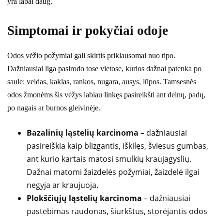
yra labai daug.
Simptomai ir pokyčiai odoje
Odos vėžio požymiai gali skirtis priklausomai nuo tipo.
Dažniausiai liga pasirodo tose vietose, kurios dažnai patenka po
saule: veidas, kaklas, rankos, nugara, ausys, lūpos. Tamsesnės
odos žmonėms šis vėžys labiau linkęs pasireikšti ant delnų, padų,
po nagais ar burnos gleivinėje.
Bazalinių ląstelių karcinoma
– dažniausiai
pasireiškia kaip blizgantis, iškilęs, šviesus gumbas,
ant kurio kartais matosi smulkių kraujagyslių.
Dažnai matomi žaizdelės požymiai, žaizdelė ilgai
negyja ar kraujuoja.
Plokščiųjų ląstelių karcinoma
– dažniausiai
pastebimas raudonas, šiurkštus, storėjantis odos