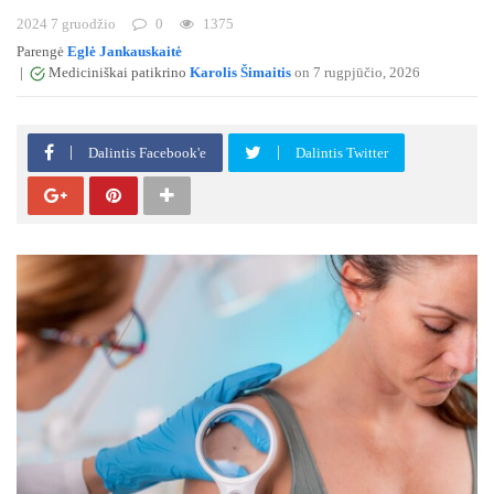
2024 7 gruodžio
0
1375
Parengė
Eglė Jankauskaitė
|
Mediciniškai patikrino
Karolis Šimaitis
on 7 rugpjūčio, 2026
Dalintis Facebook'e
Dalintis Twitter