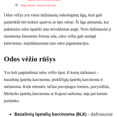
Palaikymas ir emocinė sveikata
Pagrindinės rekomendacijos
Odos vėžys yra viena dažniausių onkologinių ligų, kuri gali
pasireikšti bet kokios spalvos ar tipo odoje. Ši liga atsiranda, kai
pakitusios odos ląstelės ima nevaldomai augti. Nors dažniausiai ji
nustatoma žmonėms šviesia oda, odos vėžiu gali susirgti
kiekvienas, nepriklausomai nuo odos pigmentacijos.
Odos vėžio rūšys
Yra keli pagrindiniai odos vėžio tipai, iš kurių dažniausi –
bazalinių ląstelių karcinoma, plokščiųjų ląstelių karcinoma ir
melanoma. Kiek retesnės, tačiau pavojingos formos, pavyzdžiui,
Merkelio ląstelių karcinoma ar Kaposi sarkoma, taip pat kartais
pasitaiko.
Bazalinių ląstelių karcinoma (BLK)
– dažniausiai