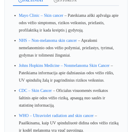
ŠALTINIAI
ISTORIJA
Mayo Clinic – Skin cancer
– Pateikiama aiški apžvalga apie
odos vėžio simptomus, rizikos veiksnius, priežastis,
profilaktiką ir kada kreiptis į gydytoją.
NHS – Non-melanoma skin cancer
– Aprašomi
nemelanominio odos vėžio požymiai, priežastys, tyrimai,
gydymas ir tolimesni žingsniai.
Johns Hopkins Medicine – Nonmelanoma Skin Cancer
–
Pateikiama informacija apie dažniausias odos vėžio rūšis,
UV spindulių žalą ir pagrindinius rizikos veiksnius.
CDC – Skin Cancer
– Oficialus visuomenės sveikatos
šaltinis apie odos vėžio riziką, apsaugą nuo saulės ir
statistinę informaciją.
WHO – Ultraviolet radiation and skin cancer
–
Paaiškinama, kaip UV spinduliuotė didina odos vėžio riziką
ir kodėl melanoma yra ypač pavojinga.