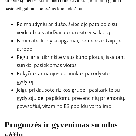
kiekvieną mėnesį skirti laiko odos savitikrai, kad būtų galima
pastebėti galimus pokyčius kuo anksčiau.
Po maudynių ar dušo, šviesioje patalpoje su
veidrodžiais atidžiai apžiūrėkite visą kūną
Įsiminkite, kur yra apgamai, dėmelės ir kaip jie
atrodo
Reguliariai tikrinkite visus kūno plotus, įskaitant
sunkiai pasiekiamas vietas
Pokyčius ar naujus darinukus parodykite
gydytojui
Jeigu priklausote rizikos grupei, pasitarkite su
gydytoju dėl papildomų prevencinių priemonių,
pavyzdžiui, vitamino B3 papildų vartojimo
Prognozės ir gyvenimas su odos
vėžiu