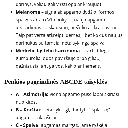
darinys, vėliau gali virsti opa ar kraujuoti.
Melanoma
– signalai: apgamo dydžio, formos,
spalvos ar aukščio pokytis, naujo apgamo
atsiradimas su skausmu, niežuliu ar kraujavimu.
Taip pat verta atkreipti dėmesį į bet kokius naujus
darinukus su tamsia, netaisyklinga spalva.
Merkelio ląstelių karcinoma
– tvirti, blizgūs
gumburėliai odos paviršiuje arba giliau,
dažniausiai ant galvos, kaklo ar liemens.
Penkios pagrindinės ABCDE taisyklės
A – Asimetrija:
viena apgamo pusė labai skiriasi
nuo kitos.
B – Kraštai:
netaisyklingi, dantyti, “išplaukę”
apgamo pakraščiai.
C – Spalva:
apgamas margas, jame ryškėja