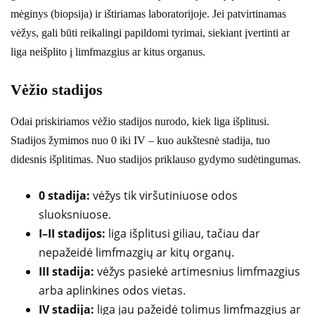
mėginys (biopsija) ir ištiriamas laboratorijoje. Jei patvirtinamas
vėžys, gali būti reikalingi papildomi tyrimai, siekiant įvertinti ar
liga neišplito į limfmazgius ar kitus organus.
Vėžio stadijos
Odai priskiriamos vėžio stadijos nurodo, kiek liga išplitusi.
Stadijos žymimos nuo 0 iki IV – kuo aukštesnė stadija, tuo
didesnis išplitimas. Nuo stadijos priklauso gydymo sudėtingumas.
0 stadija:
vėžys tik viršutiniuose odos
sluoksniuose.
I–II stadijos:
liga išplitusi giliau, tačiau dar
nepažeidė limfmazgių ar kitų organų.
III stadija:
vėžys pasiekė artimesnius limfmazgius
arba aplinkines odos vietas.
IV stadija:
liga jau pažeidė tolimus limfmazgius ar