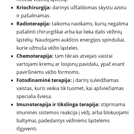
Kriochirurgija:
darinys užšaldomas skystu azotu
ir pašalinamas.
Radioterapija:
taikoma navikams, kurių negalima
pašalinti chirurgiškai arba kai lieka dalis vėžinių
ląstelių. Naudojami aukštos energijos spinduliai,
kurie užmuša vėžio ląsteles.
Chemoterapija:
tam tikrais atvejais vaistai
vartojami kremų ar losjonų pavidalu, ypač esant
paviršinėms vėžio formoms.
Fotodinaminė terapija:
į darinį suleidžiamas
vaistas, kuris veikia tik tuomet, kai apšviečiamas
specialia šviesa.
Imunoterapija ir tikslinga terapija:
stiprinama
imuninės sistemos reakcija į vėžį, arba blokuojami
baltymai, padedantys vėžinėms ląstelėms
išgyventi.