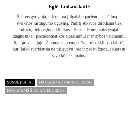
Eglė Jankauskaitė
Šeimos gydytoja, orientuota į ilgalaikį pacientų stebėjimą ir
sveikatos raštingumo ugdymą. Patirtį sukaupė dirbdama tiek
miesto, tiek regiono klinikose. Skiria dėmesį ankstyvajai
diagnostikai, psichosomatikos atpažinimui ir mitybos vaidmeniui
ligų prevencijoje. Žinoma kaip empatiška, bet reikli specialistė,
kuri laiko svarbiausia ne tik gydyti, bet ir padėti žmogui suprasti
savo kūno signalus.
SUSIJĘ ĮRAŠAI
DAUGIAU AUTORIAUS ĮRAŠŲ
DAUGIAU IŠ ŠIOS KATEGORIJOS