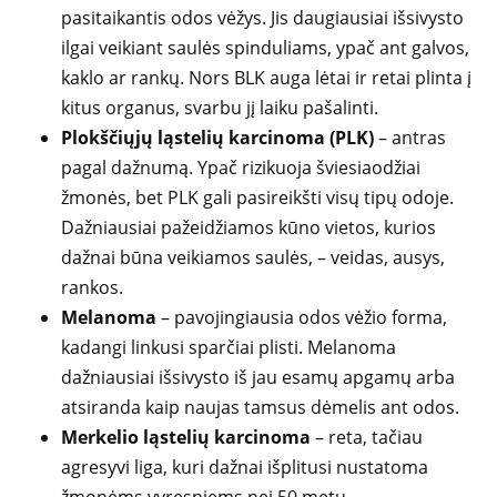
pasitaikantis odos vėžys. Jis daugiausiai išsivysto
ilgai veikiant saulės spinduliams, ypač ant galvos,
kaklo ar rankų. Nors BLK auga lėtai ir retai plinta į
kitus organus, svarbu jį laiku pašalinti.
Plokščiųjų ląstelių karcinoma (PLK)
– antras
pagal dažnumą. Ypač rizikuoja šviesiaodžiai
žmonės, bet PLK gali pasireikšti visų tipų odoje.
Dažniausiai pažeidžiamos kūno vietos, kurios
dažnai būna veikiamos saulės, – veidas, ausys,
rankos.
Melanoma
– pavojingiausia odos vėžio forma,
kadangi linkusi sparčiai plisti. Melanoma
dažniausiai išsivysto iš jau esamų apgamų arba
atsiranda kaip naujas tamsus dėmelis ant odos.
Merkelio ląstelių karcinoma
– reta, tačiau
agresyvi liga, kuri dažnai išplitusi nustatoma