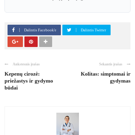
Dalintis Facebook'e
Dalintis Twitter
Ankstesnis įrašas
Sekantis įrašas
Kepenų cirozė:
Kolitas: simptomai ir
priežastys ir gydymo
gydymas
būdai