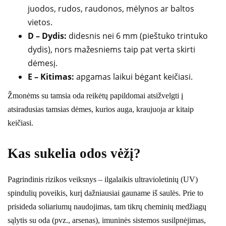
juodos, rudos, raudonos, mėlynos ar baltos
vietos.
D – Dydis:
didesnis nei 6 mm (pieštuko trintuko
dydis), nors mažesniems taip pat verta skirti
dėmesį.
E – Kitimas:
apgamas laikui bėgant keičiasi.
Žmonėms su tamsia oda reikėtų papildomai atsižvelgti į
atsiradusias tamsias dėmes, kurios auga, kraujuoja ar kitaip
keičiasi.
Kas sukelia odos vėžį?
Pagrindinis rizikos veiksnys – ilgalaikis ultravioletinių (UV)
spindulių poveikis, kurį dažniausiai gauname iš saulės. Prie to
prisideda soliariumų naudojimas, tam tikrų cheminių medžiagų
sąlytis su oda (pvz., arsenas), imuninės sistemos susilpnėjimas,