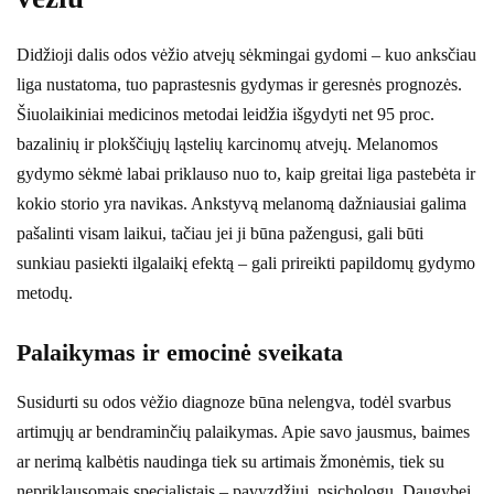
Didžioji dalis odos vėžio atvejų sėkmingai gydomi – kuo anksčiau
liga nustatoma, tuo paprastesnis gydymas ir geresnės prognozės.
Šiuolaikiniai medicinos metodai leidžia išgydyti net 95 proc.
bazalinių ir plokščiųjų ląstelių karcinomų atvejų. Melanomos
gydymo sėkmė labai priklauso nuo to, kaip greitai liga pastebėta ir
kokio storio yra navikas. Ankstyvą melanomą dažniausiai galima
pašalinti visam laikui, tačiau jei ji būna pažengusi, gali būti
sunkiau pasiekti ilgalaikį efektą – gali prireikti papildomų gydymo
metodų.
Palaikymas ir emocinė sveikata
Susidurti su odos vėžio diagnoze būna nelengva, todėl svarbus
artimųjų ar bendraminčių palaikymas. Apie savo jausmus, baimes
ar nerimą kalbėtis naudinga tiek su artimais žmonėmis, tiek su
nepriklausomais specialistais – pavyzdžiui, psichologu. Daugybei