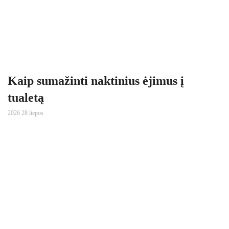
Kaip sumažinti naktinius ėjimus į
tualetą
2026 28 liepos