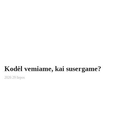
Kodėl vemiame, kai susergame?
2026 29 liepos