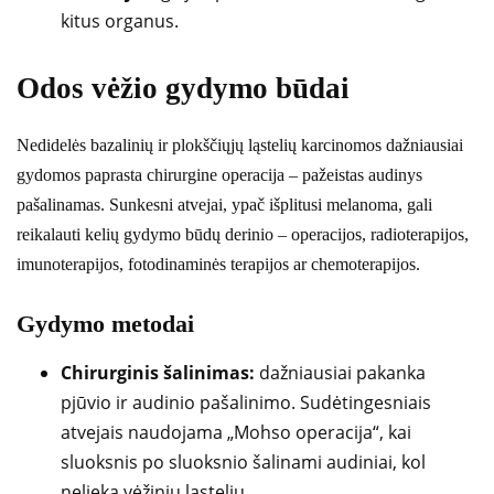
kitus organus.
Odos vėžio gydymo būdai
Nedidelės bazalinių ir plokščiųjų ląstelių karcinomos dažniausiai
gydomos paprasta chirurgine operacija – pažeistas audinys
pašalinamas. Sunkesni atvejai, ypač išplitusi melanoma, gali
reikalauti kelių gydymo būdų derinio – operacijos, radioterapijos,
imunoterapijos, fotodinaminės terapijos ar chemoterapijos.
Gydymo metodai
Chirurginis šalinimas:
dažniausiai pakanka
pjūvio ir audinio pašalinimo. Sudėtingesniais
atvejais naudojama „Mohso operacija“, kai
sluoksnis po sluoksnio šalinami audiniai, kol
nelieka vėžinių ląstelių.