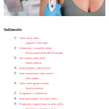
Sužinosite
Odos vėžio rūšys
Apgamai ir odos vėžys
Simptomai ir pokyčiai odoje
Penkios pagrindinės ABCDE taisyklės
Kas sukelia odos vėžį?
Rizikos veiksniai
Kada kreiptis į specialistą?
Kaip nustatomas odos vėžys?
Vėžio stadijos
Odos vėžio gydymo būdai
Gydymo metodai
Po gydymo ir stebėsena
Kaip apsisaugoti nuo odos vėžio
Prognozės ir gyvenimas su odos vėžiu