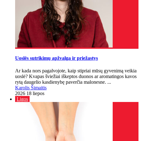
Uoslės sutrikimų apžvalga ir priežastys
Ar kada nors pagalvojote, kaip stipriai mūsų gyvenimą veikia
uoslė? Kvapas šviežiai iškeptos duonos ar aromatingos kavos
rytą daugelio kasdienybę paverčia malonesne. ...
Karolis Šimaitis
2026 18 liepos
Ligos