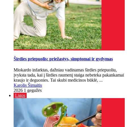
Širdies priepuolis: priežastys, simptomai ir gydymas
Miokardo infarktas, dažniau vadinamas širdies priepuoliu,
įvyksta tada, kai į širdies raumenį staiga nebeteka pakankamai
kraujo ir deguonies. Tai skubi medicinos būklė, ...
Karolis Šimaitis
2026 1 gegužės
Ligos