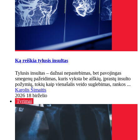
Ką reiškia tylusis insultas
Tylusis insultas – dažnai nepastebimas, bet pavojingas
smegenų pažeidimas, kuris vyksta be aiškių, įprastų insulto
požymių, tokių kaip vienašalis veido suglebimas, rankos ...
Karolis Šimaitis
2026 18 birželio
Tyrimai