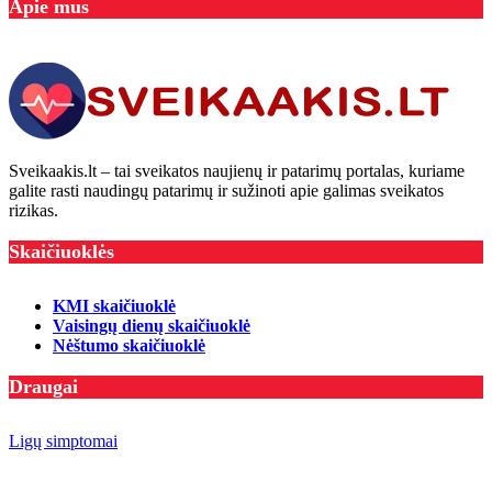
Apie mus
Sveikaakis.lt – tai sveikatos naujienų ir patarimų portalas, kuriame
galite rasti naudingų patarimų ir sužinoti apie galimas sveikatos
rizikas.
Skaičiuoklės
KMI skaičiuoklė
Vaisingų dienų skaičiuoklė
Nėštumo skaičiuoklė
Draugai
Ligų simptomai