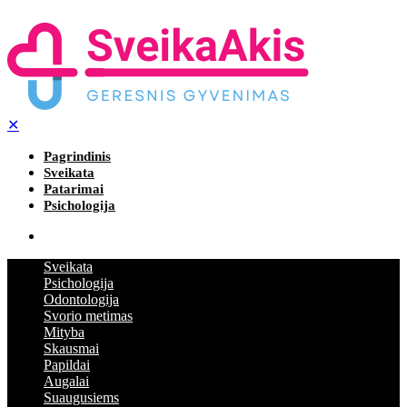
✕
Pagrindinis
Sveikata
Patarimai
Psichologija
Sveikata
Psichologija
Odontologija
Svorio metimas
Mityba
Skausmai
Papildai
Augalai
Suaugusiems