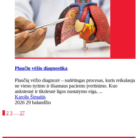
Plaučių vėžio diagnostika
Plaučių vėžio diagnozė – sudėtingas procesas, kuris reikalauja
ne vieno tyrimo ir išsamaus paciento įvertinimo. Kuo
ankstesnė ir tikslesnė ligos nustatymo eiga, ...
Karolis Šimaitis
2026 29 balandžio
1
2
3
…
27