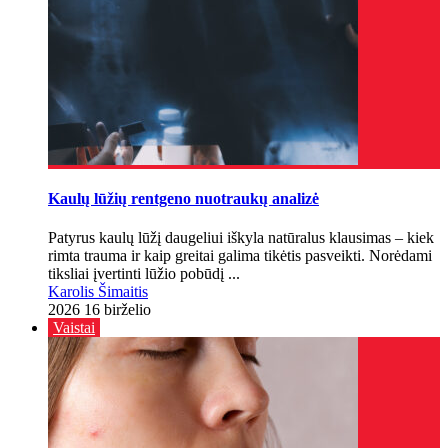
Kaulų lūžių rentgeno nuotraukų analizė
Patyrus kaulų lūžį daugeliui iškyla natūralus klausimas – kiek
rimta trauma ir kaip greitai galima tikėtis pasveikti. Norėdami
tiksliai įvertinti lūžio pobūdį ...
Karolis Šimaitis
2026 16 birželio
Vaistai