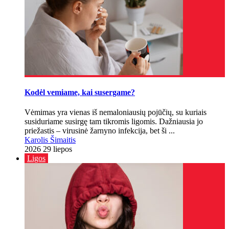
Kodėl vemiame, kai susergame?
Vėmimas yra vienas iš nemaloniausių pojūčių, su kuriais
susiduriame susirgę tam tikromis ligomis. Dažniausia jo
priežastis – virusinė žarnyno infekcija, bet ši ...
Karolis Šimaitis
2026 29 liepos
Ligos