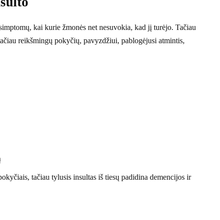
sulto
 simptomų, kai kurie žmonės net nesuvokia, kad jį turėjo. Tačiau
 tačiau reikšmingų pokyčių, pavyzdžiui, pablogėjusi atmintis,
ą
kyčiais, tačiau tylusis insultas iš tiesų padidina demencijos ir