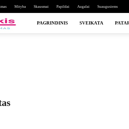
imas
Mityba
Skausmai
Papildai
Augalai
Suaugusiems
PAGRINDINIS
SVEIKATA
PATA
tas