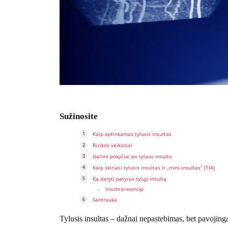
Sužinosite
Kaip aptinkamas tylusis insultas
Rizikos veiksniai
Galimi pokyčiai po tylaus insulto
Kaip skiriasi tylusis insultas ir „mini-insultas“ (TIA)
Ką daryti patyrus tylųjį insultą
Insulto prevencija
Santrauka
Tylusis insultas – dažnai nepastebimas, bet pavojing