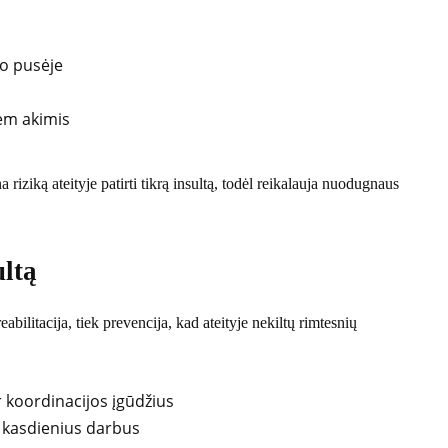
o pusėje
em akimis
a riziką ateityje patirti tikrą insultą, todėl reikalauja nuodugnaus
ultą
reabilitacija, tiek prevencija, kad ateityje nekiltų rimtesnių
r koordinacijos įgūdžius
i kasdienius darbus