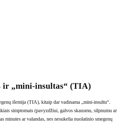
s ir „mini-insultas“ (TIA)
smegenų išemija (TIA), kitaip dar vadinama „mini-insultu“.
aikiais simptomais (pavyzdžiui, galvos skausmu, silpnumu ar
lias minutes ar valandas, nes nesukelia nuolatinio smegenų