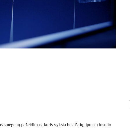
as smegenų pažeidimas, kuris vyksta be aiškių, įprastų insulto