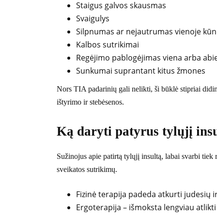
Staigus galvos skausmas
Svaigulys
Silpnumas ar nejautrumas vienoje kūn
Kalbos sutrikimai
Regėjimo pablogėjimas viena arba abi
Sunkumai suprantant kitus žmones
Nors TIA padarinių gali nelikti, ši būklė stipriai didin
ištyrimo ir stebėsenos.
Ką daryti patyrus tylųjį ins
Sužinojus apie patirtą tylųjį insultą, labai svarbi tiek 
sveikatos sutrikimų.
Fizinė terapija padeda atkurti judesių i
Ergoterapija – išmoksta lengviau atlikt