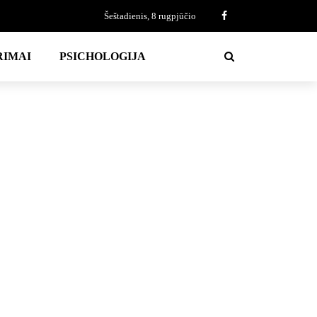
Šeštadienis, 8 rugpjūčio
RIMAI
PSICHOLOGIJA