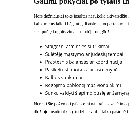
Galimi pokyčiai po tylaus in
Nors dažniausiai toks insultas nesukelia akivaizdžių
kai kuriems laikui bėgant gali atsirasti nepastebimų,
susilpnėję kognityviniai ar judėjimo įgūdžiai.
Staigesni atminties sutrikimai
Sulėtėję mąstymo ar judesių tempai
Prastesnis balansas ar koordinacija
Pasikeitusi nuotaika ar asmenybė
Kalbos sunkumai
Regėjimo pablogėjimas viena akimi
Sunku valdyti šlapimo pūslę ar žarnyn
Neretai šie požymiai palaikomi natūraliais senėjimo po
didžiojo insulto riziką, todėl jį svarbu laiku pastebėti.