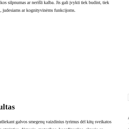
s silpnumas ar nerišli kalba. Jis gali įvykti tiek budint, tiek
ai, judesiams ar kognityvinėms funkcijoms.
ultas
– atliekant galvos smegenų vaizdinius tyrimus dėl kitų sveikatos