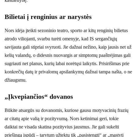
kasdienybę.
Bilietai į renginius ar narystės
Nors idėja įteikti sezoninio teatro, sporto ar kitų renginių bilietus
atrodo viliojanti, svarbu turėti omenyje, kad IS sergančiųjų
savijauta gali stipriai svyruoti. Jie dažnai nežino, kaip jausis net už
kelių valandų, o didesnis nuovargis ar simptomų paaštrėjimas gali
sugriauti net planus, kurių labai norėtųsi laikytis. Prisirišimas prie
konkrečių datų ir privalomų apsilankymų dažnai tampa našta, o ne
džiaugsmu.
„Įkvepiančios“ dovanos
Būkite atsargūs su dovanomis, kuriose gausu motyvacinių frazių
ar citatų apie valią ir pozityvumą. Nors ketinimai geri, tokie
daiktai ne visada skatina pozityvius jausmus. Jie gali sukelti
priešingą įspūdį – tarytum užtektų tik „pasistengti“ ar „mąstyti