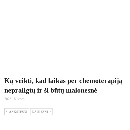
Ką veikti, kad laikas per chemoterapiją
neprailgtų ir ši būtų malonesnė
2026 18 liepos
ANKSTESNI
NAUJESNI