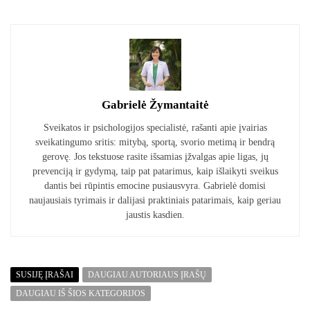
Gabrielė Žymantaitė
Sveikatos ir psichologijos specialistė, rašanti apie įvairias
sveikatingumo sritis: mitybą, sportą, svorio metimą ir bendrą
gerovę. Jos tekstuose rasite išsamias įžvalgas apie ligas, jų
prevenciją ir gydymą, taip pat patarimus, kaip išlaikyti sveikus
dantis bei rūpintis emocine pusiausvyra. Gabrielė domisi
naujausiais tyrimais ir dalijasi praktiniais patarimais, kaip geriau
jaustis kasdien.
SUSIJĘ ĮRAŠAI
DAUGIAU AUTORIAUS ĮRAŠŲ
DAUGIAU IŠ ŠIOS KATEGORIJOS