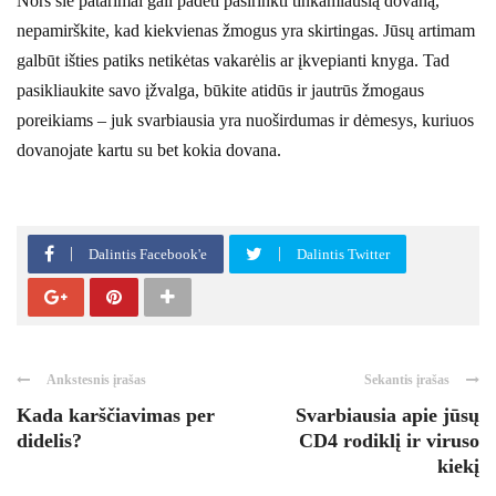
Nors šie patarimai gali padėti pasirinkti tinkamiausią dovaną,
nepamirškite, kad kiekvienas žmogus yra skirtingas. Jūsų artimam
galbūt išties patiks netikėtas vakarėlis ar įkvepianti knyga. Tad
pasikliaukite savo įžvalga, būkite atidūs ir jautrūs žmogaus
poreikiams – juk svarbiausia yra nuoširdumas ir dėmesys, kuriuos
dovanojate kartu su bet kokia dovana.
Dalintis Facebook'e
Dalintis Twitter
Ankstesnis įrašas
Sekantis įrašas
Kada karščiavimas per
Svarbiausia apie jūsų
didelis?
CD4 rodiklį ir viruso
kiekį