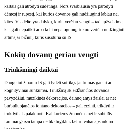
kartais gali atrodyti sudėtinga. Nors svarbiausia yra parodyti
dėmesį ir rūpestį, kai kurios dovanos gali nudžiuginti labiau nei
kitos. Vis dėlto yra dalykų, kurių verčiau vengti – tad apžvelkime,
kas gali nepatikti arba kelti nepatogumų, ir kuo vertėtų nudžiuginti
artimą ar bičiulį, kuris susiduria su IS.
Kokių dovanų geriau vengti
Triukšmingi daiktai
Daugeliui žmonių IS gali lydėti sutrikęs jautrumas garsui ar
kognityviniai sunkumai. Triukšmą skleidžiančios dovanos –
pavyzdžiui, muzikinės dekoracijos, dainuojantys žaislai ar net
burbuliuojančios fontano dekoracijos – gali erzinti, trikdyti ir
trukdyti atsipalaiduoti. Kai kuriems žmonėms net ir subtilūs
foniniai garsai tampa ne tik dirgikliu, bet ir realiai apsunkina