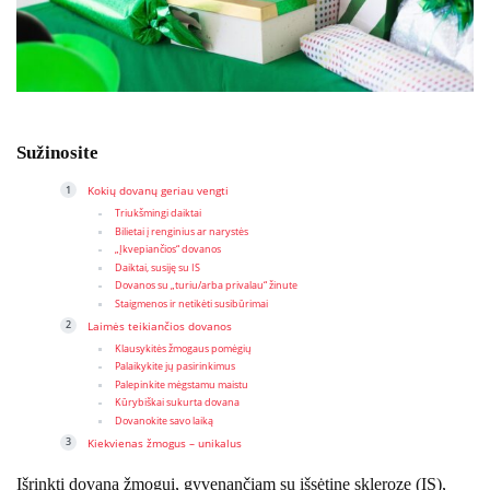
Sužinosite
Kokių dovanų geriau vengti
Triukšmingi daiktai
Bilietai į renginius ar narystės
„Įkvepiančios“ dovanos
Daiktai, susiję su IS
Dovanos su „turiu/arba privalau“ žinute
Staigmenos ir netikėti susibūrimai
Laimės teikiančios dovanos
Klausykitės žmogaus pomėgių
Palaikykite jų pasirinkimus
Palepinkite mėgstamu maistu
Kūrybiškai sukurta dovana
Dovanokite savo laiką
Kiekvienas žmogus – unikalus
Išrinkti dovaną žmogui, gyvenančiam su išsėtine skleroze (IS),