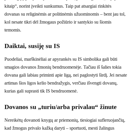
kitaip“, norint įveikti sunkumus. Taip pat atsargiai rinkitės
dovanas su religinėmis ar politinėmis užuominomis – bent jau tol,
kol nesate tikri dėl žmogaus požiūrio ir santykio su šiomis
temomis.
Daiktai, susiję su IS
Puodeliai, marškinėliai ar apyrankės su IS simbolika gali būti
smagios dovanos žmonių bendruomenėje. Tačiau iš šalies tokia
dovana gali labiau priminti apie ligą, nei paglostyti širdį. Jei nesate
artimas šios ligos kelio bendražygis, verčiau išvengti dovanų,
kurias gali suprasti tik IS bendruomenė.
Dovanos su „turiu/arba privalau“ žinute
Nereikėtų dovanoti knygų ar priemonių, tiesiogiai sufleruojančių,
kad žmogus privalo kažką daryti – sportuoti, mesti žalingus