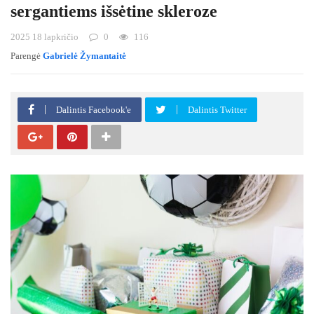
sergantiems išsėtine skleroze
2025 18 lapkričio
0
116
Parengė
Gabrielė Žymantaitė
Dalintis Facebook'e
Dalintis Twitter