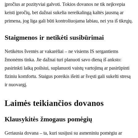
įpročius ar pozityviai galvoti. Tokios dovanos ne tik neįkvepia
keisti įpročių, bet dažnai sukelia nereikalingą kaltės jausmą ar
primena, jog liga gali būti kontroliuojama labiau, nei yra iš tikrųjų.
Staigmenos ir netikėti susibūrimai
Netikėtos šventės ar vakarėliai – ne visiems IS sergantiems
žmonėms tinka. Jie dažnai turi planuoti savo dieną iš anksto:
pasirinkti laiką poilsiui, suplanuoti vaistų vartojimą ar pasirūpinti
fiziniu komfortu. Staigus poreikis išeiti ar švęsti gali sukelti stresą
ir nuovargį.
Laimės teikiančios dovanos
Klausykitės žmogaus pomėgių
Geriausia dovana – ta, kuri susijusi su asmeniniu pomėgiu ar