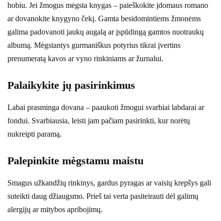
hobiu. Jei žmogus mėgsta knygas – paieškokite įdomaus romano
ar dovanokite knygyno čekį. Gamta besidomintiems žmonėms
galima padovanoti jaukų augalą ar įspūdingą gamtos nuotraukų
albumą. Mėgstantys gurmaniškus potyrius tikrai įvertins
prenumeratą kavos ar vyno rinkiniams ar žurnalui.
Palaikykite jų pasirinkimus
Labai prasminga dovana – paaukoti žmogui svarbiai labdarai ar
fondui. Svarbiausia, leisti jam pačiam pasirinkti, kur norėtų
nukreipti paramą.
Palepinkite mėgstamu maistu
Smagus užkandžių rinkinys, gardus pyragas ar vaisių krepšys gali
suteikti daug džiaugsmo. Prieš tai verta pasiteirauti dėl galimų
alergijų ar mitybos apribojimų.