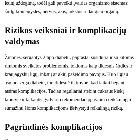
lėtinį uždegimą, todėl gali paveikti įvairias organizmo sistemas:
širdį, kraujagysles, nervus, akis, inkstus ir daugiau organų.
Rizikos veiksniai ir komplikacijų
valdymas
Žmonės, sergantys 2 tipo diabetu, paprastai susiduria ir su kitomis
rimtomis sveikatos problemomis, tokiomis kaip didesnis širdies ir
kraujagyslių ligų, inkstų ar akių pažeidimo pavojus. Kuo ilgiau
asmuo serga diabetu, tuo didesnė tikimybė, kad laikui bėgant
atsiras komplikacijos. Tačiau reguliariai stebint cukraus kiekį
kraujyje ir laikantis gydytojo rekomendacijų, galima reikšmingai
sumažinti šioms komplikacijoms išsivystyti reikalingą riziką.
Pagrindinės komplikacijos