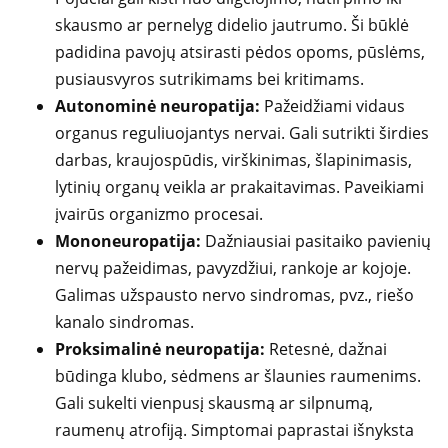
skausmo ar pernelyg didelio jautrumo. Ši būklė
padidina pavojų atsirasti pėdos opoms, pūslėms,
pusiausvyros sutrikimams bei kritimams.
Autonominė neuropatija:
Pažeidžiami vidaus
organus reguliuojantys nervai. Gali sutrikti širdies
darbas, kraujospūdis, virškinimas, šlapinimasis,
lytinių organų veikla ar prakaitavimas. Paveikiami
įvairūs organizmo procesai.
Mononeuropatija:
Dažniausiai pasitaiko pavienių
nervų pažeidimas, pavyzdžiui, rankoje ar kojoje.
Galimas užspausto nervo sindromas, pvz., riešo
kanalo sindromas.
Proksimalinė neuropatija:
Retesnė, dažnai
būdinga klubo, sėdmens ar šlaunies raumenims.
Gali sukelti vienpusį skausmą ar silpnumą,
raumenų atrofiją. Simptomai paprastai išnyksta