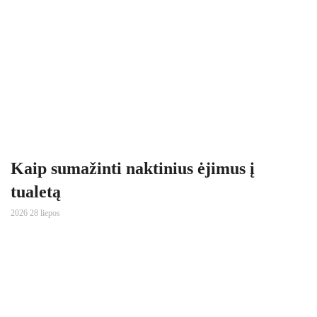
Kaip sumažinti naktinius ėjimus į
tualetą
2026 28 liepos