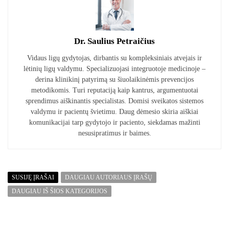
Dr. Saulius Petraičius
Vidaus ligų gydytojas, dirbantis su kompleksiniais atvejais ir
lėtinių ligų valdymu. Specializuojasi integruotoje medicinoje –
derina klinikinį patyrimą su šiuolaikinėmis prevencijos
metodikomis. Turi reputaciją kaip kantrus, argumentuotai
sprendimus aiškinantis specialistas. Domisi sveikatos sistemos
valdymu ir pacientų švietimu. Daug dėmesio skiria aiškiai
komunikacijai tarp gydytojo ir paciento, siekdamas mažinti
nesusipratimus ir baimes.
SUSIJĘ ĮRAŠAI
DAUGIAU AUTORIAUS ĮRAŠŲ
DAUGIAU IŠ ŠIOS KATEGORIJOS