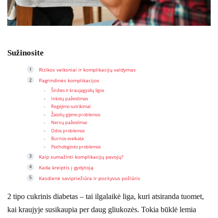
Sužinosite
Rizikos veiksniai ir komplikacijų valdymas
Pagrindinės komplikacijos
Širdies ir kraujagyslių ligos
Inkstų pažeidimas
Regėjimo sutrikimai
Žaizdų gijimo problemos
Nervų pažeidimai
Odos problemos
Burnos sveikata
Psichologinės problemos
Kaip sumažinti komplikacijų pavojų?
Kada kreiptis į gydytoją
Kasdienė savipriežiūra ir pozityvus požiūris
2 tipo cukrinis diabetas – tai ilgalaikė liga, kuri atsiranda tuomet,
kai kraujyje susikaupia per daug gliukozės. Tokia būklė lemia