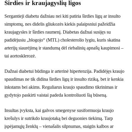
Širdies ir kraujagyslių ligos
Sergantieji diabetu dažniau nei kiti patiria širdies ligų ar insulto
simptomų, nes didelis gliukozės kiekis palaipsniui pažeidžia
kraujagysles ir širdies raumenį. Diabetas dažnai susijęs su
padidėjusiu „blogojo“ (MTL) cholesterolio lygiu, kuris skatina
arterijų siaurėjimą ir standumą dėl riebalinių apnašų kaupimosi –
tai aortosklerozė.
Dažnai diabetui būdinga ir arterinė hipertenzija. Padidėjęs kraujo
spaudimas ne tik didina širdies ligų ir insulto riziką, bet ir kenkia
inkstams bei akims. Reguliarus kraujo spaudimo tikrinimas ir
gydytojo paskirti vaistai padeda kontroliuoti šią būseną.
Insultas įvyksta, kai galvos smegenyse susiformuoja kraujo
krešulys ir sutrikdo kraujotaką bei deguonies tiekimą. Tarp
įspėjamųjų ženklų – vienašalis silpnumas, staigūs kalbos ar