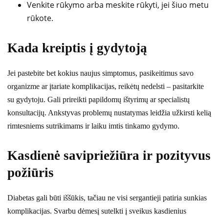
Venkite rūkymo arba meskite rūkyti, jei šiuo metu
rūkote.
Kada kreiptis į gydytoją
Jei pastebite bet kokius naujus simptomus, pasikeitimus savo
organizme ar įtariate komplikacijas, reikėtų nedelsti – pasitarkite
su gydytoju. Gali prireikti papildomų ištyrimų ar specialistų
konsultacijų. Ankstyvas problemų nustatymas leidžia užkirsti kelią
rimtesniems sutrikimams ir laiku imtis tinkamo gydymo.
Kasdienė savipriežiūra ir pozityvus
požiūris
Diabetas gali būti iššūkis, tačiau ne visi sergantieji patiria sunkias
komplikacijas. Svarbu dėmesį sutelkti į sveikus kasdienius