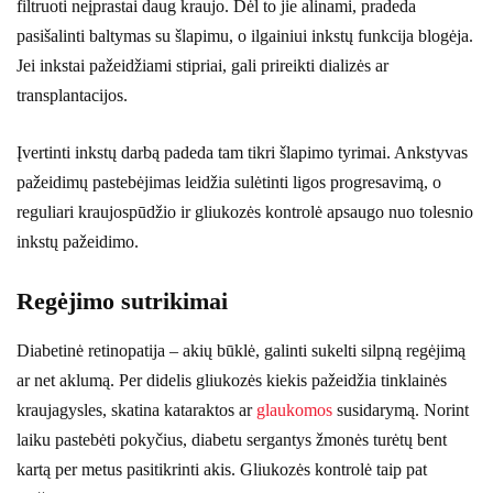
filtruoti neįprastai daug kraujo. Dėl to jie alinami, pradeda
pasišalinti baltymas su šlapimu, o ilgainiui inkstų funkcija blogėja.
Jei inkstai pažeidžiami stipriai, gali prireikti dializės ar
transplantacijos.
Įvertinti inkstų darbą padeda tam tikri šlapimo tyrimai. Ankstyvas
pažeidimų pastebėjimas leidžia sulėtinti ligos progresavimą, o
reguliari kraujospūdžio ir gliukozės kontrolė apsaugo nuo tolesnio
inkstų pažeidimo.
Regėjimo sutrikimai
Diabetinė retinopatija – akių būklė, galinti sukelti silpną regėjimą
ar net aklumą. Per didelis gliukozės kiekis pažeidžia tinklainės
kraujagysles, skatina kataraktos ar
glaukomos
susidarymą. Norint
laiku pastebėti pokyčius, diabetu sergantys žmonės turėtų bent
kartą per metus pasitikrinti akis. Gliukozės kontrolė taip pat