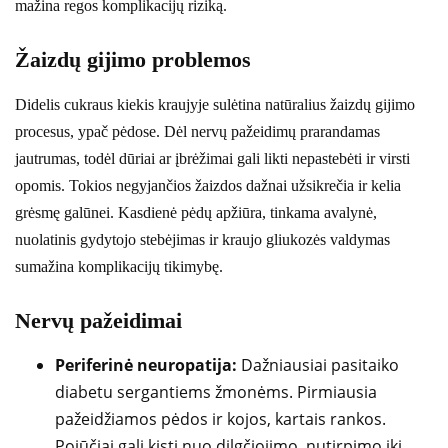
mažina regos komplikacijų riziką.
Žaizdų gijimo problemos
Didelis cukraus kiekis kraujyje sulėtina natūralius žaizdų gijimo
procesus, ypač pėdose. Dėl nervų pažeidimų prarandamas
jautrumas, todėl dūriai ar įbrėžimai gali likti nepastebėti ir virsti
opomis. Tokios negyjančios žaizdos dažnai užsikrečia ir kelia
grėsmę galūnei. Kasdienė pėdų apžiūra, tinkama avalynė,
nuolatinis gydytojo stebėjimas ir kraujo gliukozės valdymas
sumažina komplikacijų tikimybę.
Nervų pažeidimai
Periferinė neuropatija:
Dažniausiai pasitaiko
diabetu sergantiems žmonėms. Pirmiausia
pažeidžiamos pėdos ir kojos, kartais rankos.
Pojūčiai gali kisti nuo dilgčiojimo, nutirpimo iki