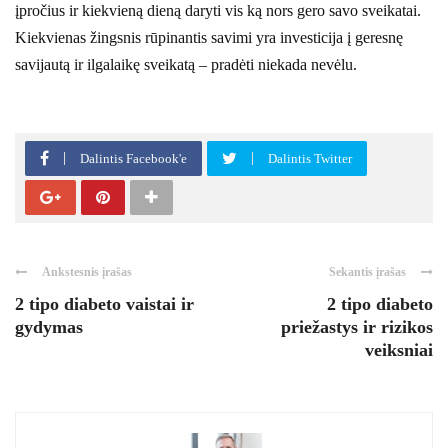
įpročius ir kiekvieną dieną daryti vis ką nors gero savo sveikatai.
Kiekvienas žingsnis rūpinantis savimi yra investicija į geresnę
savijautą ir ilgalaikę sveikatą – pradėti niekada nevėlu.
Dalintis Facebook'e
Dalintis Twitter
Ankstesnis įrašas
Sekantis įrašas
2 tipo diabeto vaistai ir
2 tipo diabeto
gydymas
priežastys ir rizikos
veiksniai