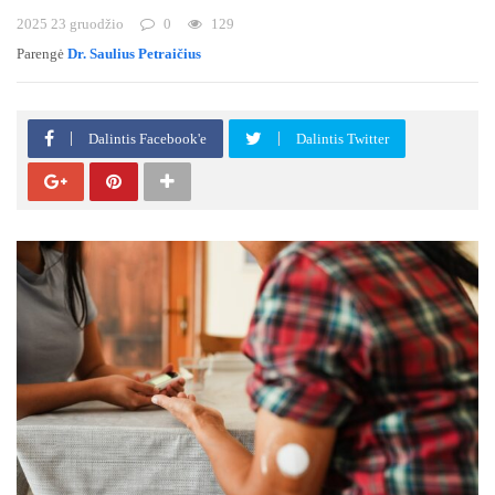
2025 23 gruodžio
0
129
Parengė
Dr. Saulius Petraičius
Dalintis Facebook'e
Dalintis Twitter