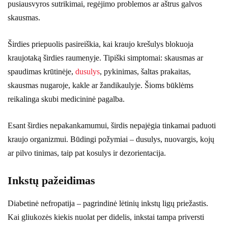
pusiausvyros sutrikimai, regėjimo problemos ar aštrus galvos
skausmas.
Širdies priepuolis pasireiškia, kai kraujo krešulys blokuoja
kraujotaką širdies raumenyje. Tipiški simptomai: skausmas ar
spaudimas krūtinėje,
dusulys
, pykinimas, šaltas prakaitas,
skausmas nugaroje, kakle ar žandikaulyje. Šioms būklėms
reikalinga skubi medicininė pagalba.
Esant širdies nepakankamumui, širdis nepajėgia tinkamai paduoti
kraujo organizmui. Būdingi požymiai – dusulys, nuovargis, kojų
ar pilvo tinimas, taip pat kosulys ir dezorientacija.
Inkstų pažeidimas
Diabetinė nefropatija – pagrindinė lėtinių inkstų ligų priežastis.
Kai gliukozės kiekis nuolat per didelis, inkstai tampa priversti