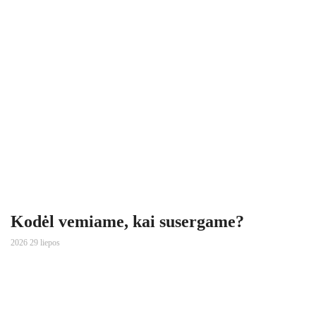
Kodėl vemiame, kai susergame?
2026 29 liepos