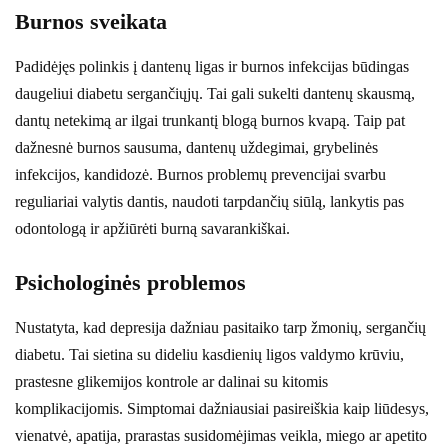
Burnos sveikata
Padidėjęs polinkis į dantenų ligas ir burnos infekcijas būdingas
daugeliui diabetu sergančiųjų. Tai gali sukelti dantenų skausmą,
dantų netekimą ar ilgai trunkantį blogą burnos kvapą. Taip pat
dažnesnė burnos sausuma, dantenų uždegimai, grybelinės
infekcijos, kandidozė. Burnos problemų prevencijai svarbu
reguliariai valytis dantis, naudoti tarpdančių siūlą, lankytis pas
odontologą ir apžiūrėti burną savarankiškai.
Psichologinės problemos
Nustatyta, kad depresija dažniau pasitaiko tarp žmonių, sergančių
diabetu. Tai sietina su dideliu kasdienių ligos valdymo krūviu,
prastesne glikemijos kontrole ar dalinai su kitomis
komplikacijomis. Simptomai dažniausiai pasireiškia kaip liūdesys,
vienatvė, apatija, prarastas susidomėjimas veikla, miego ar apetito