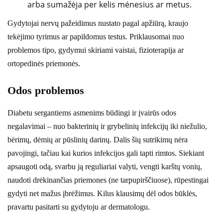
arba sumažėja per kelis mėnesius ar metus.
Gydytojai nervų pažeidimus nustato pagal apžiūrą, kraujo
tekėjimo tyrimus ar papildomus testus. Priklausomai nuo
problemos tipo, gydymui skiriami vaistai, fizioterapija ar
ortopedinės priemonės.
Odos problemos
Diabetu sergantiems asmenims būdingi ir įvairūs odos
negalavimai – nuo bakterinių ir grybelinių infekcijų iki niežulio,
bėrimų, dėmių ar pūslinių darinų. Dalis šių sutrikimų nėra
pavojingi, tačiau kai kurios infekcijos gali tapti rimtos. Siekiant
apsaugoti odą, svarbu ją reguliariai valyti, vengti karštų vonių,
naudoti drėkinančias priemones (ne tarpupirščiuose), rūpestingai
gydyti net mažus įbrėžimus. Kilus klausimų dėl odos būklės,
pravartu pasitarti su gydytoju ar dermatologu.