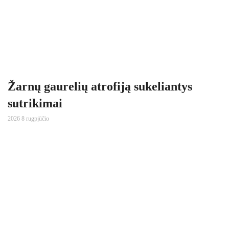
Žarnų gaurelių atrofiją sukeliantys
sutrikimai
2026 8 rugpjūčio