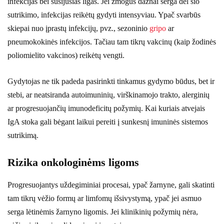
infekcijas bei susijusias ligas. Jei žmogus dažnai serga dėl šio
sutrikimo, infekcijas reikėtų gydyti intensyviau. Ypač svarbūs
skiepai nuo įprastų infekcijų, pvz., sezoninio
gripo
ar
pneumokokinės infekcijos. Tačiau tam tikrų vakcinų (kaip žodinės
poliomielito vakcinos) reikėtų vengti.
Gydytojas ne tik padeda pasirinkti tinkamus gydymo būdus, bet ir
stebi, ar neatsiranda autoimuninių, virškinamojo trakto, alerginių
ar progresuojančių imunodeficitų požymių. Kai kuriais atvejais
IgA stoka gali bėgant laikui pereiti į sunkesnį imuninės sistemos
sutrikimą.
Rizika onkologinėms ligoms
Progresuojantys uždegiminiai procesai, ypač žarnyne, gali skatinti
tam tikrų vėžio formų ar limfomų išsivystymą, ypač jei asmuo
serga lėtinėmis žarnyno ligomis. Jei klinikinių požymių nėra,