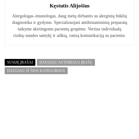
Kęstutis Alijošius
Alergologas–imunologas, daug metų dirbantis su alerginių būklių
diagnostika ir gydymu. Specializuojasi antihistamininių preparatų
taikyme skirtingoms pacientų grupėms. Vertina individualų
rizikų–naudos santykį ir aiškią, ramią komunikaciją su pacientu.
SUSIJĘ ĮRAŠAI
DAUGIAU AUTORIAUS ĮRAŠŲ
DAUGIAU IŠ ŠIOS KATEGORIJOS