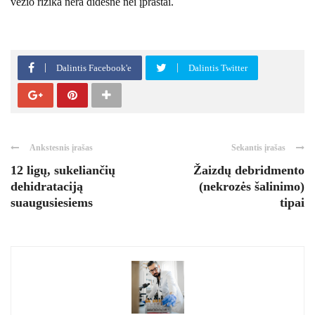
vėžio rizika nėra didesnė nei įprastai.
Dalintis Facebook'e
Dalintis Twitter
Ankstesnis įrašas
Sekantis įrašas
12 ligų, sukeliančių
Žaizdų debridmento
dehidrataciją
(nekrozės šalinimo)
suaugusiesiems
tipai