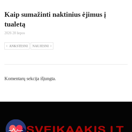
Kaip sumažinti naktinius ėjimus į
tualetą
2026 28 liepos
ANKSTESNI
NAUJESNI
Komentarų sekcija išjungta.