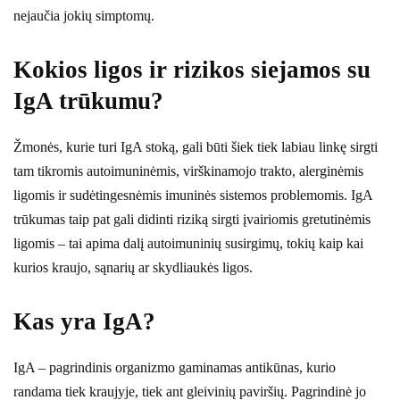
nejaučia jokių simptomų.
Kokios ligos ir rizikos siejamos su
IgA trūkumu?
Žmonės, kurie turi IgA stoką, gali būti šiek tiek labiau linkę sirgti
tam tikromis autoimuninėmis, virškinamojo trakto, alerginėmis
ligomis ir sudėtingesnėmis imuninės sistemos problemomis. IgA
trūkumas taip pat gali didinti riziką sirgti įvairiomis gretutinėmis
ligomis – tai apima dalį autoimuninių susirgimų, tokių kaip kai
kurios kraujo, sąnarių ar skydliaukės ligos.
Kas yra IgA?
IgA – pagrindinis organizmo gaminamas antikūnas, kurio
randama tiek kraujyje, tiek ant gleivinių paviršių. Pagrindinė jo