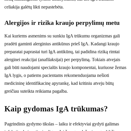
celiakija galėtų likti nepastebėta.
Alergijos ir rizika kraujo perpylimų metu
Kai kuriems asmenims su sunkiu IgA trūkumu organizmas gali
pradėti gaminti alerginius antikūnus prieš IgA. Kadangi kraujo
preparatai paprastai turi IgA antikūnų, tai padidina riziką rimtai
alerginei reakcijai (anafilaksijai) per perpylimą. Tokiais atvejais
gali būti naudojami specialūs kraujo komponentai, kuriuose žemas
IgA lygis, o patiems pacientams rekomenduojama nešioti
medicininę identifikacinę apyrankę, kad kritiniu atveju būtų
greičiau suteikta reikiama pagalba.
Kaip gydomas IgA trūkumas?
Pagrindinis gydymo tikslas – laiku ir efektyviai gydyti galimas