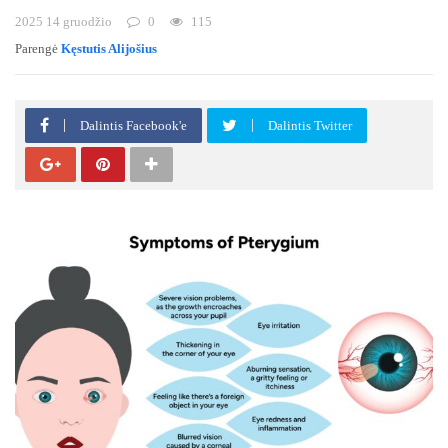
2025 14 gruodžio
0
115
Parengė
Kęstutis Alijošius
Dalintis Facebook'e
Dalintis Twitter