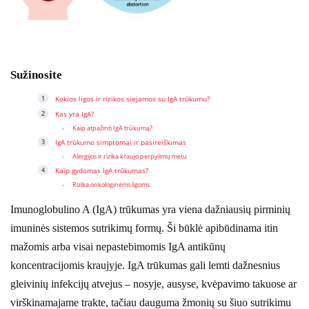
Sužinosite
Kokios ligos ir rizikos siejamos su IgA trūkumu?
Kas yra IgA?
Kaip atpažinti IgA trūkumą?
IgA trūkumo simptomai ir pasireiškimas
Alergijos ir rizika kraujo perpylimų metu
Kaip gydomas IgA trūkumas?
Rizika onkologinėms ligoms
Imunoglobulino A (IgA) trūkumas yra viena dažniausių pirminių
imuninės sistemos sutrikimų formų. Ši būklė apibūdinama itin
mažomis arba visai nepastebimomis IgA antikūnų
koncentracijomis kraujyje. IgA trūkumas gali lemti dažnesnius
gleivinių infekcijų atvejus – nosyje, ausyse, kvėpavimo takuose ar
virškinamajame trakte, tačiau dauguma žmonių su šiuo sutrikimu