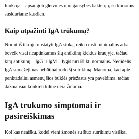
funkcija – apsaugoti gleivines nuo gausybės bakterijų, su kuriomis
susiduriame kasdien.
Kaip atpažinti IgA trūkumą?
Norint iš tikrųjų nustatyti IgA stoką, reikia rasti minimalius arba
beveik visai neaptinkamus šių antikūnų kiekius kraujyje, tačiau
kitų antikūnų – IgG ir IgM – lygis turi išlikti normalus. Nedidelis
IgA sumažėjimas nebūtinai rodo šį sutrikimą. Manoma, kad apie
penktadaliui asmenų šios būklės priežastis yra paveldima, tačiau
dažniausiai konkreti kilmė nėra žinoma.
IgA trūkumo simptomai ir
pasireiškimas
Kol kas neaišku, kodėl vieni žmonės su šiuo sutrikimu visiškai