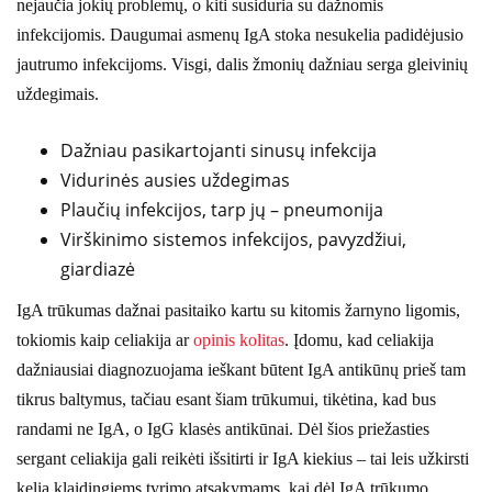
nejaučia jokių problemų, o kiti susiduria su dažnomis
infekcijomis. Daugumai asmenų IgA stoka nesukelia padidėjusio
jautrumo infekcijoms. Visgi, dalis žmonių dažniau serga gleivinių
uždegimais.
Dažniau pasikartojanti sinusų infekcija
Vidurinės ausies uždegimas
Plaučių infekcijos, tarp jų – pneumonija
Virškinimo sistemos infekcijos, pavyzdžiui,
giardiazė
IgA trūkumas dažnai pasitaiko kartu su kitomis žarnyno ligomis,
tokiomis kaip celiakija ar
opinis kolitas
. Įdomu, kad celiakija
dažniausiai diagnozuojama ieškant būtent IgA antikūnų prieš tam
tikrus baltymus, tačiau esant šiam trūkumui, tikėtina, kad bus
randami ne IgA, o IgG klasės antikūnai. Dėl šios priežasties
sergant celiakija gali reikėti išsitirti ir IgA kiekius – tai leis užkirsti
kelią klaidingiems tyrimo atsakymams, kai dėl IgA trūkumo