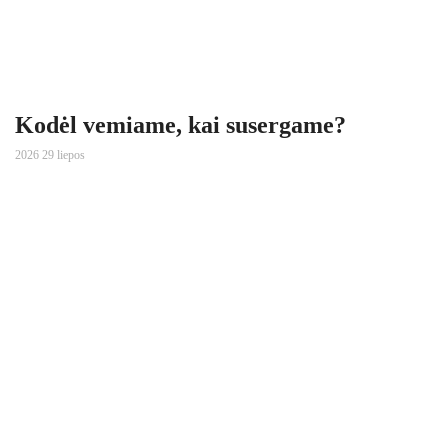
Kodėl vemiame, kai susergame?
2026 29 liepos