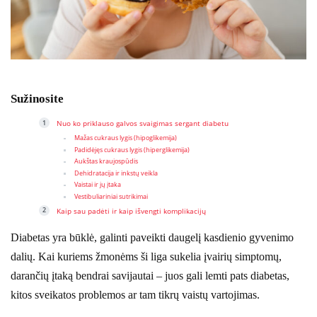
Sužinosite
Nuo ko priklauso galvos svaigimas sergant diabetu
Mažas cukraus lygis (hipoglikemija)
Padidėjęs cukraus lygis (hiperglikemija)
Aukštas kraujospūdis
Dehidratacija ir inkstų veikla
Vaistai ir jų įtaka
Vestibuliariniai sutrikimai
Kaip sau padėti ir kaip išvengti komplikacijų
Diabetas yra būklė, galinti paveikti daugelį kasdienio gyvenimo
dalių. Kai kuriems žmonėms ši liga sukelia įvairių simptomų,
darančių įtaką bendrai savijautai – juos gali lemti pats diabetas,
kitos sveikatos problemos ar tam tikrų vaistų vartojimas.