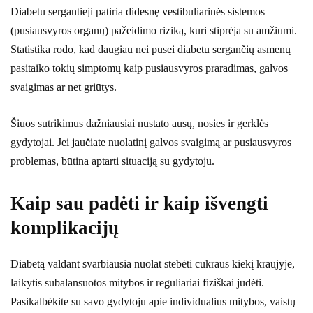
Diabetu sergantieji patiria didesnę vestibuliarinės sistemos
(pusiausvyros organų) pažeidimo riziką, kuri stiprėja su amžiumi.
Statistika rodo, kad daugiau nei pusei diabetu sergančių asmenų
pasitaiko tokių simptomų kaip pusiausvyros praradimas, galvos
svaigimas ar net griūtys.
Šiuos sutrikimus dažniausiai nustato ausų, nosies ir gerklės
gydytojai. Jei jaučiate nuolatinį galvos svaigimą ar pusiausvyros
problemas, būtina aptarti situaciją su gydytoju.
Kaip sau padėti ir kaip išvengti
komplikacijų
Diabetą valdant svarbiausia nuolat stebėti cukraus kiekį kraujyje,
laikytis subalansuotos mitybos ir reguliariai fiziškai judėti.
Pasikalbėkite su savo gydytoju apie individualius mitybos, vaistų