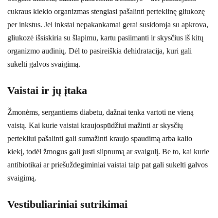
cukraus kiekio organizmas stengiasi pašalinti perteklinę gliukozę
per inkstus. Jei inkstai nepakankamai gerai susidoroja su apkrova,
gliukozė išsiskiria su šlapimu, kartu pasiimanti ir skysčius iš kitų
organizmo audinių. Dėl to pasireiškia dehidratacija, kuri gali
sukelti galvos svaigimą.
Vaistai ir jų įtaka
Žmonėms, sergantiems diabetu, dažnai tenka vartoti ne vieną
vaistą. Kai kurie vaistai kraujospūdžiui mažinti ar skysčių
pertekliui pašalinti gali sumažinti kraujo spaudimą arba kalio
kiekį, todėl žmogus gali justi silpnumą ar svaigulį. Be to, kai kurie
antibiotikai ar priešuždegiminiai vaistai taip pat gali sukelti galvos
svaigimą.
Vestibuliariniai sutrikimai