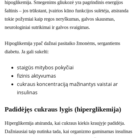
hipoglikemija. Smegenims gliukozė yra pagrindinis energijos
šaltinis – jos trūkstant, įvairios kūno funkcijos sulėtėja, atsiranda
tokie požymiai kaip regos neryškumas, galvos skausmas,
neurologiniai sutrikimai ir galvos svaigimas.
Hipoglikemija ypač dažnai pasitaiko žmonėms, sergantiems
diabetu. Ja gali sukelti:
staigūs mitybos pokyčiai
fizinis aktyvumas
cukraus koncentraciją mažinantys vaistai ar
insulinas
Padidėjęs cukraus lygis (hiperglikemija)
Hiperglikemija atsiranda, kai cukraus kiekis kraujyje padidėja.
Dažniausiai taip nutinka tada, kai organizmo gaminamas insulinas