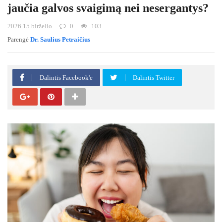
jaučia galvos svaigimą nei nesergantys?
2026 15 birželio
0
103
Parengė
Dr. Saulius Petraičius
Dalintis Facebook'e
Dalintis Twitter