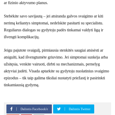
ar fizinio aktyvumo planus.
Stebėkite savo savijautą – jei atsiranda galvos svaigimo ar kiti
nerimą keliantys simptomai, nedelskite pasitarti su specialistu.
Reguliarus dialogas su gydytoju padės tinkamai valdyti ligą ir
išvengti komplikacijų.
Jeigu pajutote svaigulį, pirmiausia stenkitės saugiai atsisėsti ar
atsigulti, kad išvengtumėte griuvimo. Jei simptomai sunkėja arba
užsitęsia, venkite vairuoti, dirbti su mechanizmais, pernelyg
aktyviai judėti. Visada aptarkite su gydytoju nuolatinius svaigimo
epizodus – tik taip galima tiksliai nustatyti priežastį ir pasirinkti
tinkamiausią gydymą.
Dalintis Facebook'e
Dalintis Twitter