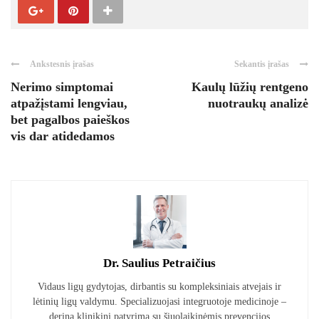
Ankstesnis įrašas
Sekantis įrašas
Nerimo simptomai
Kaulų lūžių rentgeno
atpažįstami lengviau,
nuotraukų analizė
bet pagalbos paieškos
vis dar atidedamos
Dr. Saulius Petraičius
Vidaus ligų gydytojas, dirbantis su kompleksiniais atvejais ir
lėtinių ligų valdymu. Specializuojasi integruotoje medicinoje –
derina klinikinį patyrimą su šiuolaikinėmis prevencijos