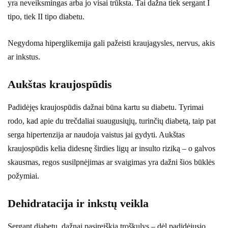
yra neveiksmingas arba jo visai trūksta. Tai dažna tiek sergant I
tipo, tiek II tipo diabetu.
Negydoma hiperglikemija gali pažeisti kraujagysles, nervus, akis
ar inkstus.
Aukštas kraujospūdis
Padidėjęs kraujospūdis dažnai būna kartu su diabetu. Tyrimai
rodo, kad apie du trečdaliai suaugusiųjų, turinčių diabetą, taip pat
serga hipertenzija ar naudoja vaistus jai gydyti. Aukštas
kraujospūdis kelia didesnę širdies ligų ar insulto riziką – o galvos
skausmas, regos susilpnėjimas ar svaigimas yra dažni šios būklės
požymiai.
Dehidratacija ir inkstų veikla
Sergant diabetu, dažnai pasireiškia troškulys – dėl padidėjusio