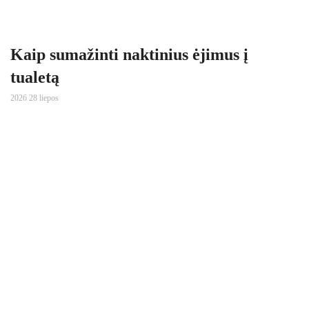
Kaip sumažinti naktinius ėjimus į
tualetą
2026 28 liepos