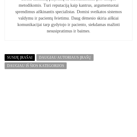
metodikomis. Turi reputaciją kaip kantrus, argumentuotai
sprendimus aiškinantis specialistas. Domisi sveikatos sistemos
valdymu ir pacientų švietimu. Daug dėmesio skiria aiškiai
komunikacijai tarp gydytojo ir paciento, siekdamas mažinti
nesusipratimus ir baimes.
SUSIJĘ ĮRAŠAI
DAUGIAU AUTORIAUS ĮRAŠŲ
DAUGIAU IŠ ŠIOS KATEGORIJOS