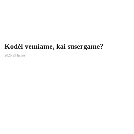
Kodėl vemiame, kai susergame?
2026 29 liepos