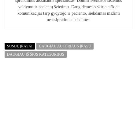
sprendimus aiškinantis specialistas. Domisi sveikatos sistemos
valdymu ir pacientų švietimu. Daug dėmesio skiria aiškiai
komunikacijai tarp gydytojo ir paciento, siekdamas mažinti
nesusipratimus ir baimes.
SUSIJĘ ĮRAŠAI
DAUGIAU AUTORIAUS ĮRAŠŲ
DAUGIAU IŠ ŠIOS KATEGORIJOS