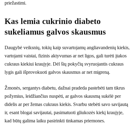
priežastimi.
Kas lemia cukrinio diabeto
sukeliamus galvos skausmus
Daugybė veiksnių, tokių kaip suvartojamų angliavandenių kiekis,
vartojami vaistai, fizinis aktyvumas ar net ligos, gali turėti įtakos
cukraus kiekiui kraujyje. Dėl šių pokyčių svyruojantis cukraus
lygis gali išprovokuoti galvos skausmus ar net migreną.
Žmonės, sergantys diabetu, dažnai pradeda pastebėti tam tikrus
požymius, leidžiančius nuspėti, ar galvos skausmą sukėlė per
didelis ar per žemas cukraus kiekis. Svarbu stebėti savo savijautą
ir, esant blogai savijautai, pasimatuoti gliukozės kiekį kraujyje,
kad būtų galima laiku pasirinkti tinkamas priemones.