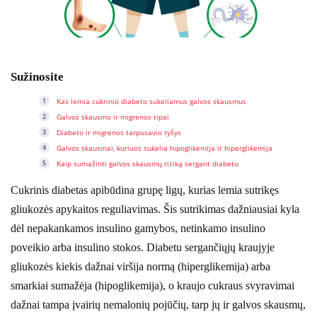
Sužinosite
Kas lemia cukrinio diabeto sukeliamus galvos skausmus
Galvos skausmo ir migrenos tipai
Diabeto ir migrenos tarpusavio ryšys
Galvos skausmai, kuriuos sukelia hipoglikemija ir hiperglikemija
Kaip sumažinti galvos skausmų riziką sergant diabetu
Cukrinis diabetas apibūdina grupę ligų, kurias lemia sutrikęs
gliukozės apykaitos reguliavimas. Šis sutrikimas dažniausiai kyla
dėl nepakankamos insulino gamybos, netinkamo insulino
poveikio arba insulino stokos. Diabetu sergančiųjų kraujyje
gliukozės kiekis dažnai viršija normą (hiperglikemija) arba
smarkiai sumažėja (hipoglikemija), o kraujo cukraus svyravimai
dažnai tampa įvairių nemalonių pojūčių, tarp jų ir galvos skausmų,