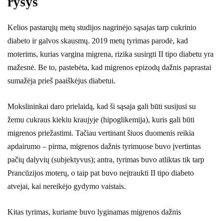
ryšys
Kelios pastarųjų metų studijos nagrinėjo sąsajas tarp cukrinio
diabeto ir galvos skausmų. 2019 metų tyrimas parodė, kad
moterims, kurias vargina migrena, rizika susirgti II tipo diabetu yra
mažesnė. Be to, pastebėta, kad migrenos epizodų dažnis paprastai
sumažėja prieš paaiškėjus diabetui.
Mokslininkai daro prielaidą, kad ši sąsaja gali būti susijusi su
žemu cukraus kiekiu kraujyje (hipoglikemija), kuris gali būti
migrenos priežastimi. Tačiau vertinant šiuos duomenis reikia
apdairumo – pirma, migrenos dažnis tyrimuose buvo įvertintas
pačių dalyvių (subjektyvus); antra, tyrimas buvo atliktas tik tarp
Prancūzijos moterų, o taip pat buvo neįtraukti II tipo diabeto
atvejai, kai nereikėjo gydymo vaistais.
Kitas tyrimas, kuriame buvo lyginamas migrenos dažnis