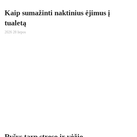
Kaip sumažinti naktinius ėjimus į
tualetą
2026 28 liepos
Ryšys tarp streso ir vėžio