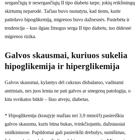
sergančiųjų ir nesergančiųjų II tipo diabetu tarpe, jokių reikšmingų
skirtumų neparodė. Tačiau buvo nustatyta, kad tiems, kurie
patirdavo hipoglikemiją, migrenos buvo dažnesnės. Pastebėta ir
tendencija – kuo ilgiau žmogus serga II tipo diabetu, tuo didesnė
migrenos rizika.
Galvos skausmai, kuriuos sukelia
hipoglikemija ir hiperglikemija
Galvos skausmai, kylantys dėl cukraus disbalanso, vadinami
antriniais, nes juos lemia ne pati galvos ar smegenų patologija, o
kita sveikatos būklė – šiuo atveju, diabetas.
* Hipoglikemija (kraujyje mažiau nei 3,9 mmol/l) pasireiškia
galvos skausmu, kuris būna bukas, tvinkčiojantis, dažniausiai
smilkiniuose. Papildomai gali pasireikšti drebulys, sumišimas,