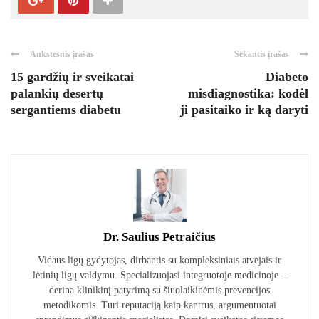
Ankstesnis įrašas
Sekantis įrašas
15 gardžių ir sveikatai
Diabeto
palankių desertų
misdiagnostika: kodėl
sergantiems diabetu
ji pasitaiko ir ką daryti
Dr. Saulius Petraičius
Vidaus ligų gydytojas, dirbantis su kompleksiniais atvejais ir
lėtinių ligų valdymu. Specializuojasi integruotoje medicinoje –
derina klinikinį patyrimą su šiuolaikinėmis prevencijos
metodikomis. Turi reputaciją kaip kantrus, argumentuotai