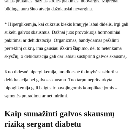
šaltas prakaitas, dažnas širdies plakimas, nuovargis. Migrenai
būdinga aura šiuo atveju dažniausiai nevargina.
* Hiperglikemija, kai cukraus kiekis kraujyje labai didelis, irgi gali
sukelti galvos skausmus. Dažnai juos provokuoja hormoniniai
pakitimai ar dehidratacija. Organizmas, bandydamas pašalinti
perteklinį cukrų, ima gausiau išskirti šlapimo, dėl to netenkama
skysčių, o dehidratacija gali dar labiau sustiprinti galvos skausmą.
Kuo didesnė hiperglikemija, tuo didesnė tikimybė susidurti su
dehidratacija bei galvos skausmu. Tuo tarpu nepritvarkyta
hipoglikemija gali baigtis ir pavojingomis komplikacijomis –
sąmonės praradimu ar net mirtimi.
Kaip sumažinti galvos skausmų
riziką sergant diabetu