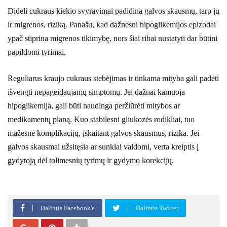
Dideli cukraus kiekio svyravimai padidina galvos skausmų, tarp jų
ir migrenos, riziką. Panašu, kad dažnesni hipoglikemijos epizodai
ypač stiprina migrenos tikimybę, nors šiai ribai nustatyti dar būtini
papildomi tyrimai.
Reguliarus kraujo cukraus stebėjimas ir tinkama mityba gali padėti
išvengti nepageidaujamų simptomų. Jei dažnai kamuoja
hipoglikemija, gali būti naudinga peržiūrėti mitybos ar
medikamentų planą. Kuo stabilesni gliukozės rodikliai, tuo
mažesnė komplikacijų, įskaitant galvos skausmus, rizika. Jei
galvos skausmai užsitęsia ar sunkiai valdomi, verta kreiptis į
gydytoją dėl tolimesnių tyrimų ir gydymo korekcijų.
Dalintis Facebook'e
Dalintis Twitter