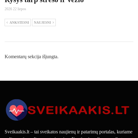
2026 22 liepos
ANKSTESNI
NAUJESNI
Komentarų sekcija išjungta.
Sveikaakis.lt – tai sveikatos naujienų ir patarimų portalas, kuriame