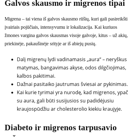
Galvos skausmo ir migrenos tipai
Migrena – tai viena iš galvos skausmo rūšių, kuri gali pasireikšti
įvairiais pojūčiais, intensyvumu ir lokalizacija. Kai kuriuos
žmones vargina galvos skausmas visoje galvoje, kitus – už akių,
priekinėje, pakaušinėje srityje ar iš abiejų pusių.
Dalį migrenų lydi vadinamasis „aura“ – neryškus
matymas, bangavimas akyse, odos dilgčiojimas,
kalbos pakitimai.
Dažnai pasitaiko jautrumas šviesai ar pykinimas.
Kai kurie tyrimai yra nurodę, kad migrenos, ypač
su aura, gali būti susijusios su padidėjusiu
kraujospūdžiu ar cholesterolio kiekiu kraujyje.
Diabeto ir migrenos tarpusavio