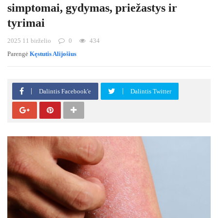
simptomai, gydymas, priežastys ir
tyrimai
2025 11 birželio
0
434
Parengė
Kęstutis Alijošius
Dalintis Facebook'e
Dalintis Twitter