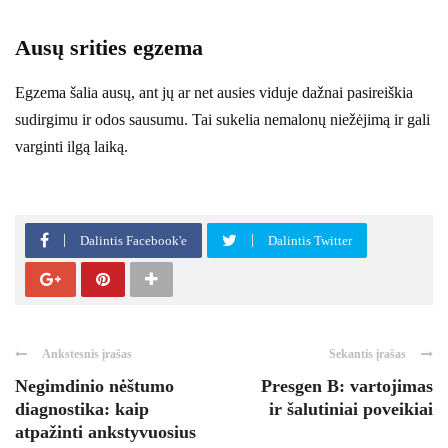
Ausų srities egzema
Egzema šalia ausų, ant jų ar net ausies viduje dažnai pasireiškia
sudirgimu ir odos sausumu. Tai sukelia nemalonų niežėjimą ir gali
varginti ilgą laiką.
Dalintis Facebook'e
Dalintis Twitter
Ankstesnis įrašas
Sekantis įrašas
Negimdinio nėštumo
Presgen B: vartojimas
diagnostika: kaip
ir šalutiniai poveikiai
atpažinti ankstyvuosius