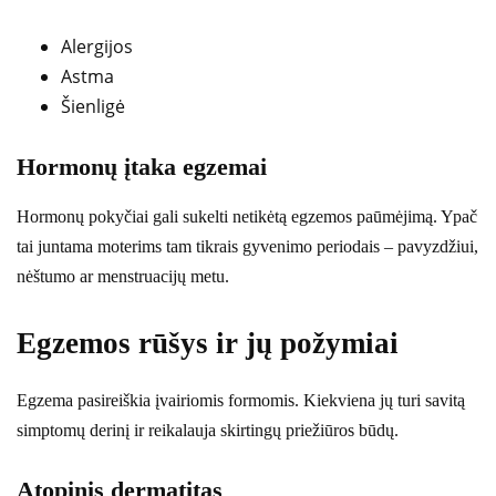
Alergijos
Astma
Šienligė
Hormonų įtaka egzemai
Hormonų pokyčiai gali sukelti netikėtą egzemos paūmėjimą. Ypač
tai juntama moterims tam tikrais gyvenimo periodais – pavyzdžiui,
nėštumo ar menstruacijų metu.
Egzemos rūšys ir jų požymiai
Egzema pasireiškia įvairiomis formomis. Kiekviena jų turi savitą
simptomų derinį ir reikalauja skirtingų priežiūros būdų.
Atopinis dermatitas