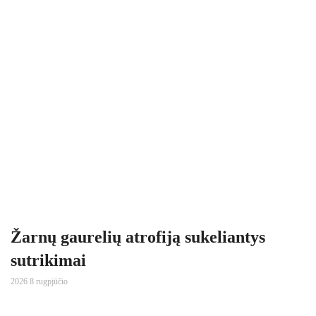
Žarnų gaurelių atrofiją sukeliantys
sutrikimai
2026 8 rugpjūčio