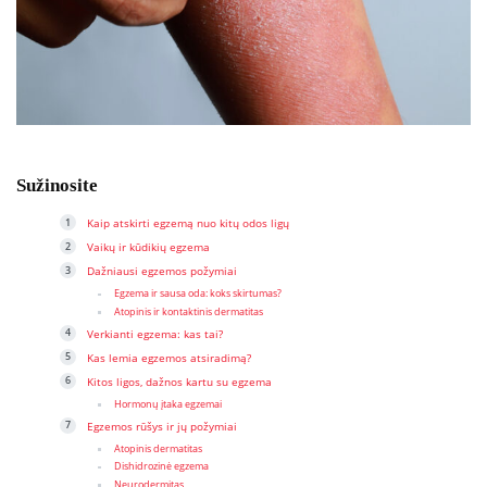
Sužinosite
Kaip atskirti egzemą nuo kitų odos ligų
Vaikų ir kūdikių egzema
Dažniausi egzemos požymiai
Egzema ir sausa oda: koks skirtumas?
Atopinis ir kontaktinis dermatitas
Verkianti egzema: kas tai?
Kas lemia egzemos atsiradimą?
Kitos ligos, dažnos kartu su egzema
Hormonų įtaka egzemai
Egzemos rūšys ir jų požymiai
Atopinis dermatitas
Dishidrozinė egzema
Neurodermitas