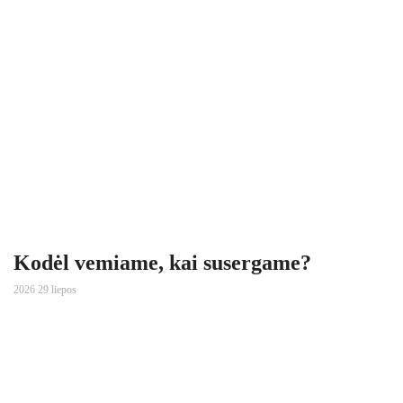
Kodėl vemiame, kai susergame?
2026 29 liepos