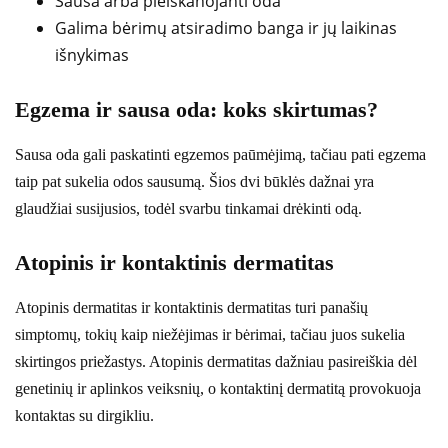
Sausa arba pleiskanojanti oda
Galima bėrimų atsiradimo banga ir jų laikinas
išnykimas
Egzema ir sausa oda: koks skirtumas?
Sausa oda gali paskatinti egzemos paūmėjimą, tačiau pati egzema
taip pat sukelia odos sausumą. Šios dvi būklės dažnai yra
glaudžiai susijusios, todėl svarbu tinkamai drėkinti odą.
Atopinis ir kontaktinis dermatitas
Atopinis dermatitas ir kontaktinis dermatitas turi panašių
simptomų, tokių kaip niežėjimas ir bėrimai, tačiau juos sukelia
skirtingos priežastys. Atopinis dermatitas dažniau pasireiškia dėl
genetinių ir aplinkos veiksnių, o kontaktinį dermatitą provokuoja
kontaktas su dirgikliu.