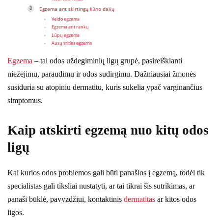
Egzema ant skirtingų kūno dalių
Veido egzema
Egzema ant rankų
Lūpų egzema
Ausų srities egzema
Egzema
– tai odos uždegiminių ligų grupė, pasireiškianti
niežėjimu, paraudimu ir odos sudirgimu. Dažniausiai žmonės
susiduria su atopiniu dermatitu, kuris sukelia ypač varginančius
simptomus.
Kaip atskirti egzemą nuo kitų odos
ligų
Kai kurios odos problemos gali būti panašios į egzemą, todėl tik
specialistas gali tiksliai nustatyti, ar tai tikrai šis sutrikimas, ar
panaši būklė, pavyzdžiui, kontaktinis
dermatitas
ar kitos odos
ligos.