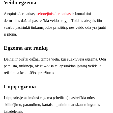
Veido egzema
Atopinis dermatitas,
seborėjinis dermatitas
ir kontaktinis
dermatitas dažnai pasireiškia veido srityje. Tokiais atvejais itin
svarbu pasirinkti tinkamą odos priežiūrą, nes veido oda yra jautri
ir plona.
Egzema ant rankų
Delnai ir pirštai dažnai tampa vieta, kur suaktyvėja egzema. Oda
parausta, trūkinėja, niežti – visa tai apsunkina įprastą veiklą ir
reikalauja kruopščios priežiūros.
Lūpų egzema
Lūpų srityje atsiradusi egzema (cheilitas) pasireiškia odos
skilinėjimu, paraudimu, kartais – patinimu ar skausmingomis
žaizdelėmis.