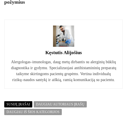
požymius
Kęstutis Alijošius
Alergologas–imunologas, daug metų dirbantis su alerginių būklių
diagnostika ir gydymu. Specializuojasi antihistamininių preparatų
taikyme skirtingoms pacientų grupėms. Vertina individualų
rizikų–naudos santykį ir aiškią, ramią komunikaciją su pacientu.
SUSIJĘ ĮRAŠAI
DAUGIAU AUTORIAUS ĮRAŠŲ
DAUGIAU IŠ ŠIOS KATEGORIJOS