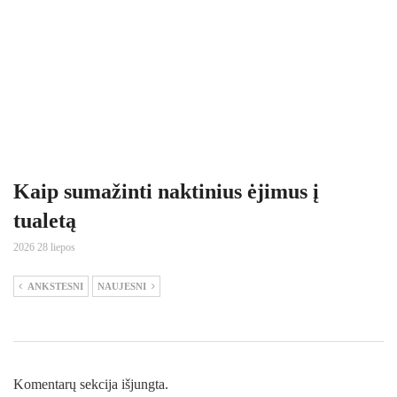
Kaip sumažinti naktinius ėjimus į
tualetą
2026 28 liepos
ANKSTESNI
NAUJESNI
Komentarų sekcija išjungta.