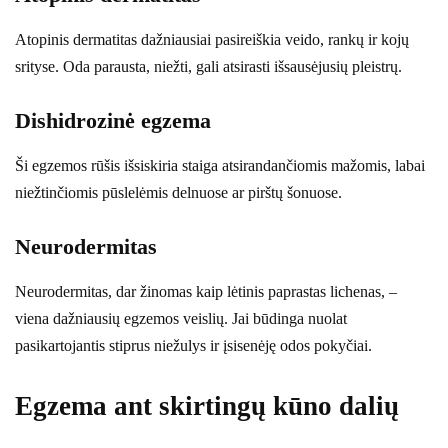
Atopinis dermatitas dažniausiai pasireiškia veido, rankų ir kojų
srityse. Oda parausta, niežti, gali atsirasti išsausėjusių pleistrų.
Dishidrozinė egzema
Ši egzemos rūšis išsiskiria staiga atsirandančiomis mažomis, labai
niežtinčiomis pūslelėmis delnuose ar pirštų šonuose.
Neurodermitas
Neurodermitas, dar žinomas kaip lėtinis paprastas lichenas, –
viena dažniausių egzemos veislių. Jai būdinga nuolat
pasikartojantis stiprus niežulys ir įsisenėję odos pokyčiai.
Egzema ant skirtingų kūno dalių