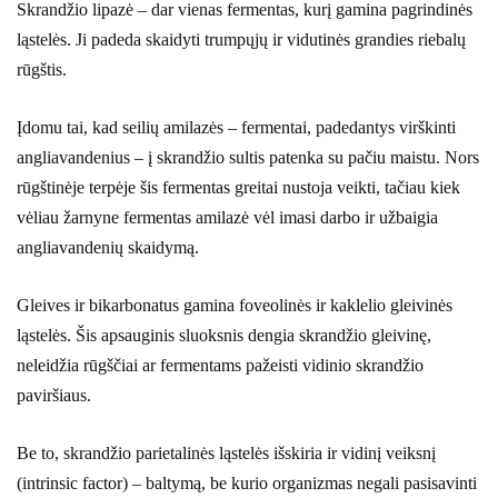
Skrandžio lipazė – dar vienas fermentas, kurį gamina pagrindinės
ląstelės. Ji padeda skaidyti trumpųjų ir vidutinės grandies riebalų
rūgštis.
Įdomu tai, kad seilių amilazės – fermentai, padedantys virškinti
angliavandenius – į skrandžio sultis patenka su pačiu maistu. Nors
rūgštinėje terpėje šis fermentas greitai nustoja veikti, tačiau kiek
vėliau žarnyne fermentas amilazė vėl imasi darbo ir užbaigia
angliavandenių skaidymą.
Gleives ir bikarbonatus gamina foveolinės ir kaklelio gleivinės
ląstelės. Šis apsauginis sluoksnis dengia skrandžio gleivinę,
neleidžia rūgščiai ar fermentams pažeisti vidinio skrandžio
paviršiaus.
Be to, skrandžio parietalinės ląstelės išskiria ir vidinį veiksnį
(intrinsic factor) – baltymą, be kurio organizmas negali pasisavinti