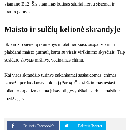
vitamino B12. Šis vitaminas būtinas stipriai nervų sistemai ir
kraujo gamybai.
Maisto ir sulčių kelionė skrandyje
Skrandžio sienelių raumenys nuolat traukiasi, suspausdami ir
plakdami maisto gurmulį kartu su visais virškinimo skysčiais. Taip
susidaro skystas mišinys, vadinamas chimu.
Kai visas skrandžio turinys pakankamai suskaidomas, chimas
pamažu perduodamas į plonąją žarną. Čia virškinimas tęsiasi
toliau, o organizmas ima įsisavinti gyvybiškai svarbias maistines
medžiagas.
Dalintis Facebook'e
Dalintis Twitter