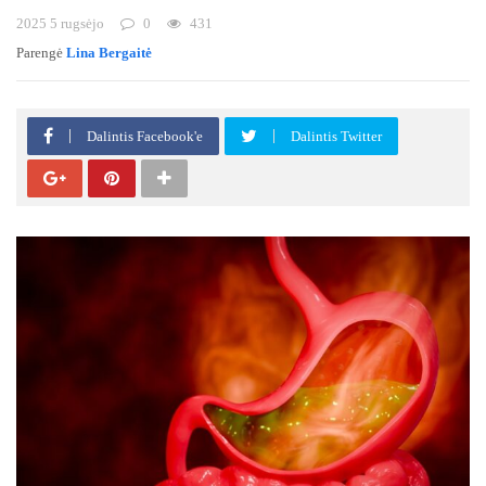
2025 5 rugsėjo
0
431
Parengė
Lina Bergaitė
Dalintis Facebook'e
Dalintis Twitter