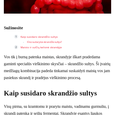
Sužinosite
Kaip susidaro skrandžio sultys
Iš ko sudarytos skrandžio sultys?
Maisto ir sulčių kelionė skrandyje
Vos tik į burną patenka maistas, skrandyje iškart pradedama
gaminti specialūs virškinimo skysčiai – skrandžio sultys. Ši įvairių
medžiagų kombinacija padeda tinkamai suskaidyti maistą vos jam
pasiekus skrandį ir pradėjus virškinimo procesą.
Kaip susidaro skrandžio sultys
Visų pirma, su kramtomu ir prarytu maistu, vadinamu gurmuliu, į
skrandį patenka ir seilių fermentai. Skrandyje esantys liaukos