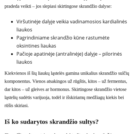
pradeda veikti – jos slepiasi skirtingose skrandžio dalyse:
Viršutinėje dalyje veikia vadinamosios kardialinės
liaukos
Pagrindiniame skrandžio kūne rastumėte
oksintines liaukas
Pačioje apatinėje (antralinėje) dalyje – pilorinės
liaukos
Kiekvienos iš šių liaukų ląstelės gamina unikalius skrandžio sulčių
komponentus. Vienos atsakingos už rūgštis, kitos – už fermentus,
dar kitos – už gleives ar hormonus. Skirtingose skrandžio vietose
ląstelių sudėtis varijuoja, todėl ir išskiriamų medžiagų kiekis bei
rūšis skiriasi.
Iš ko sudarytos skrandžio sultys?