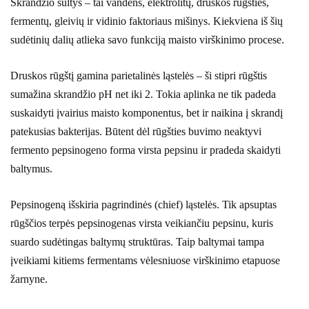
Skrandžio sultys – tai vandens, elektrolitų, druskos rūgšties,
fermentų, gleivių ir vidinio faktoriaus mišinys. Kiekviena iš šių
sudėtinių dalių atlieka savo funkciją maisto virškinimo procese.
Druskos rūgštį gamina parietalinės ląstelės – ši stipri rūgštis
sumažina skrandžio pH net iki 2. Tokia aplinka ne tik padeda
suskaidyti įvairius maisto komponentus, bet ir naikina į skrandį
patekusias bakterijas. Būtent dėl rūgšties buvimo neaktyvi
fermento pepsinogeno forma virsta pepsinu ir pradeda skaidyti
baltymus.
Pepsinogeną išskiria pagrindinės (chief) ląstelės. Tik apsuptas
rūgščios terpės pepsinogenas virsta veikiančiu pepsinu, kuris
suardo sudėtingas baltymų struktūras. Taip baltymai tampa
įveikiami kitiems fermentams vėlesniuose virškinimo etapuose
žarnyne.