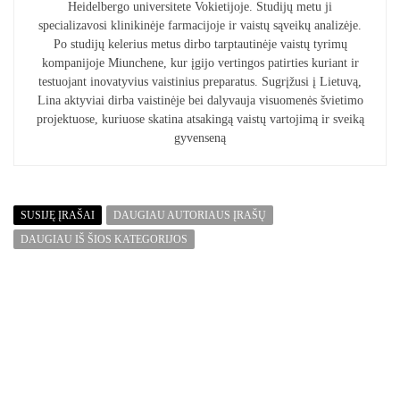
Heidelbergo universitete Vokietijoje. Studijų metu ji
specializavosi klinikinėje farmacijoje ir vaistų sąveikų analizėje.
Po studijų kelerius metus dirbo tarptautinėje vaistų tyrimų
kompanijoje Miunchene, kur įgijo vertingos patirties kuriant ir
testuojant inovatyvius vaistinius preparatus. Sugrįžusi į Lietuvą,
Lina aktyviai dirba vaistinėje bei dalyvauja visuomenės švietimo
projektuose, kuriuose skatina atsakingą vaistų vartojimą ir sveiką
gyvenseną
SUSIJĘ ĮRAŠAI
DAUGIAU AUTORIAUS ĮRAŠŲ
DAUGIAU IŠ ŠIOS KATEGORIJOS