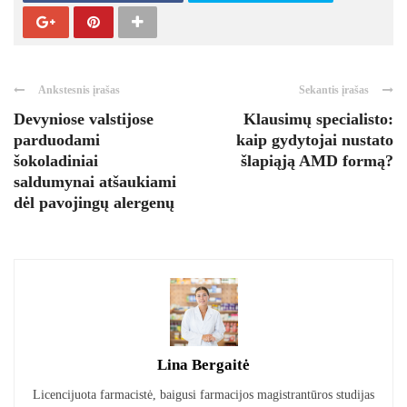
Ankstesnis įrašas
Sekantis įrašas
Devyniose valstijose
Klausimų specialisto:
parduodami
kaip gydytojai nustato
šokoladiniai
šlapiąją AMD formą?
saldumynai atšaukiami
dėl pavojingų alergenų
Lina Bergaitė
Licencijuota farmacistė, baigusi farmacijos magistrantūros studijas