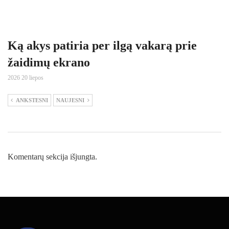
Ką akys patiria per ilgą vakarą prie
žaidimų ekrano
2026 20 liepos
ANKSTESNI
NAUJESNI
Komentarų sekcija išjungta.