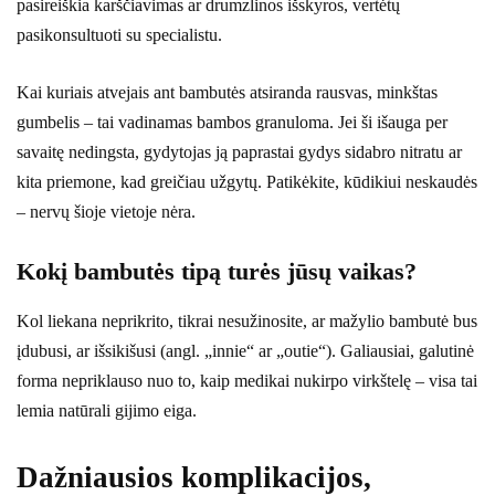
pasireiškia karščiavimas ar drumzlinos išskyros, vertėtų
pasikonsultuoti su specialistu.
Kai kuriais atvejais ant bambutės atsiranda rausvas, minkštas
gumbelis – tai vadinamas bambos granuloma. Jei ši išauga per
savaitę nedingsta, gydytojas ją paprastai gydys sidabro nitratu ar
kita priemone, kad greičiau užgytų. Patikėkite, kūdikiui neskaudės
– nervų šioje vietoje nėra.
Kokį bambutės tipą turės jūsų vaikas?
Kol liekana neprikrito, tikrai nesužinosite, ar mažylio bambutė bus
įdubusi, ar išsikišusi (angl. „innie“ ar „outie“). Galiausiai, galutinė
forma nepriklauso nuo to, kaip medikai nukirpo virkštelę – visa tai
lemia natūrali gijimo eiga.
Dažniausios komplikacijos,