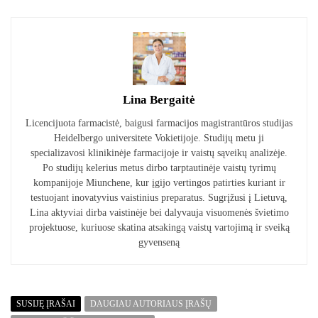
Lina Bergaitė
Licencijuota farmacistė, baigusi farmacijos magistrantūros studijas
Heidelbergo universitete Vokietijoje. Studijų metu ji
specializavosi klinikinėje farmacijoje ir vaistų sąveikų analizėje.
Po studijų kelerius metus dirbo tarptautinėje vaistų tyrimų
kompanijoje Miunchene, kur įgijo vertingos patirties kuriant ir
testuojant inovatyvius vaistinius preparatus. Sugrįžusi į Lietuvą,
Lina aktyviai dirba vaistinėje bei dalyvauja visuomenės švietimo
projektuose, kuriuose skatina atsakingą vaistų vartojimą ir sveiką
gyvenseną
SUSIJĘ ĮRAŠAI
DAUGIAU AUTORIAUS ĮRAŠŲ