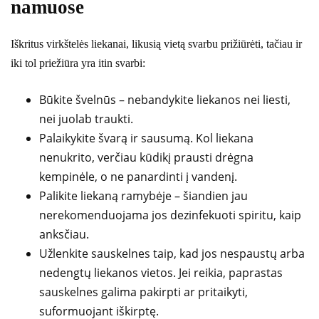
namuose
Iškritus virkštelės liekanai, likusią vietą svarbu prižiūrėti, tačiau ir
iki tol priežiūra yra itin svarbi:
Būkite švelnūs – nebandykite liekanos nei liesti,
nei juolab traukti.
Palaikykite švarą ir sausumą. Kol liekana
nenukrito, verčiau kūdikį prausti drėgna
kempinėle, o ne panardinti į vandenį.
Palikite liekaną ramybėje – šiandien jau
nerekomenduojama jos dezinfekuoti spiritu, kaip
anksčiau.
Užlenkite sauskelnes taip, kad jos nespaustų arba
nedengtų liekanos vietos. Jei reikia, paprastas
sauskelnes galima pakirpti ar pritaikyti,
suformuojant iškirptę.