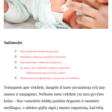
Sužinosite
Kaip virkštelė atrodo po gimimo
Virkštelės liekanos priežiūra namuose
Kaip pastebėti infekcijos požymius
Ką daryti, kai virkštelės liekana nukrenta?
Kokį bambutės tipą turės jūsų vaikas?
Dažniausios komplikacijos, susijusios su virkštele
Teiraujantis apie virkštelę, daugelis iš karto įsivaizduoja ryšį tarp
mamos ir naujagimio. Nėštumo metu virkštelė yra tarsi gyvybės
kelias – šiuo vamzdeliu kūdikį pasiekia deguonis ir maistinės
medžiagos, o atliekos grįžta atgal į mamos organizmą, kad būtų