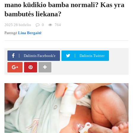
mano kūdikio bamba normali? Kas yra
bambutės liekana?
2025 28 birželio
0
764
Parengė
Lina Bergaitė
Dalintis Facebook'e
Dalintis Twitter