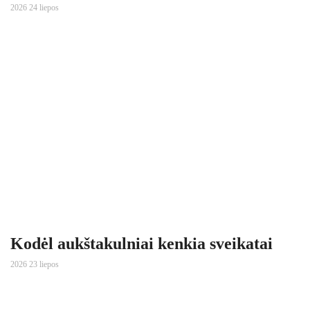
2026 24 liepos
Kodėl aukštakulniai kenkia sveikatai
2026 23 liepos