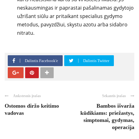
neskausmingas ir paprastai pašalinamas gydytojo
užrišant siūlu ar pritaikant specialius gydymo
metodus, pavyzdžiui, skystu azotu arba sidabro
nitratu.
Dalintis Facebook'e
Dalintis Twitter
Ankstesnis įrašas
Sekantis įrašas
Ostomos diržo keitimo
Bambos išvarža
vadovas
kūdikiams: priežastys,
simptomai, gydymas,
operacija