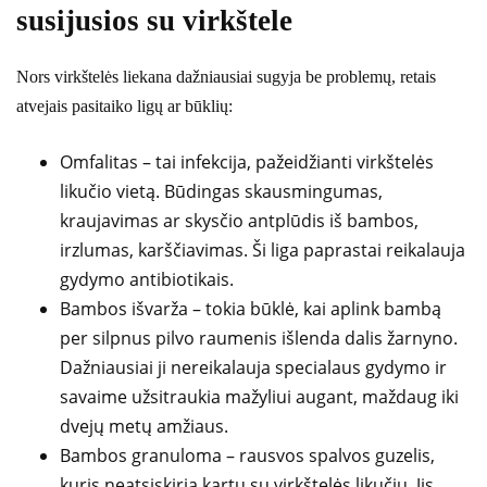
susijusios su virkštele
Nors virkštelės liekana dažniausiai sugyja be problemų, retais
atvejais pasitaiko ligų ar būklių:
Omfalitas – tai infekcija, pažeidžianti virkštelės
likučio vietą. Būdingas skausmingumas,
kraujavimas ar skysčio antplūdis iš bambos,
irzlumas, karščiavimas. Ši liga paprastai reikalauja
gydymo antibiotikais.
Bambos išvarža – tokia būklė, kai aplink bambą
per silpnus pilvo raumenis išlenda dalis žarnyno.
Dažniausiai ji nereikalauja specialaus gydymo ir
savaime užsitraukia mažyliui augant, maždaug iki
dvejų metų amžiaus.
Bambos granuloma – rausvos spalvos guzelis,
kuris neatsiskiria kartu su virkštelės likučiu. Jis