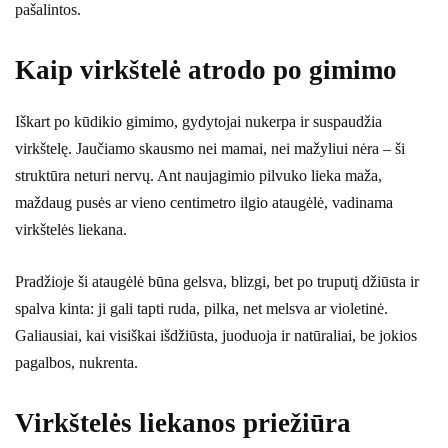
pašalintos.
Kaip virkštelė atrodo po gimimo
Iškart po kūdikio gimimo, gydytojai nukerpa ir suspaudžia
virkštelę. Jaučiamo skausmo nei mamai, nei mažyliui nėra – ši
struktūra neturi nervų. Ant naujagimio pilvuko lieka maža,
maždaug pusės ar vieno centimetro ilgio ataugėlė, vadinama
virkštelės liekana.
Pradžioje ši ataugėlė būna gelsva, blizgi, bet po truputį džiūsta ir
spalva kinta: ji gali tapti ruda, pilka, net melsva ar violetinė.
Galiausiai, kai visiškai išdžiūsta, juoduoja ir natūraliai, be jokios
pagalbos, nukrenta.
Virkštelės liekanos priežiūra