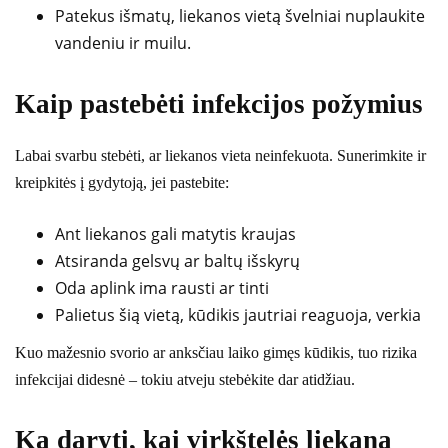
Patekus išmatų, liekanos vietą švelniai nuplaukite
vandeniu ir muilu.
Kaip pastebėti infekcijos požymius
Labai svarbu stebėti, ar liekanos vieta neinfekuota. Sunerimkite ir
kreipkitės į gydytoją, jei pastebite:
Ant liekanos gali matytis kraujas
Atsiranda gelsvų ar baltų išskyrų
Oda aplink ima rausti ar tinti
Palietus šią vietą, kūdikis jautriai reaguoja, verkia
Kuo mažesnio svorio ar anksčiau laiko gimęs kūdikis, tuo rizika
infekcijai didesnė – tokiu atveju stebėkite dar atidžiau.
Ką daryti, kai virkštelės liekana