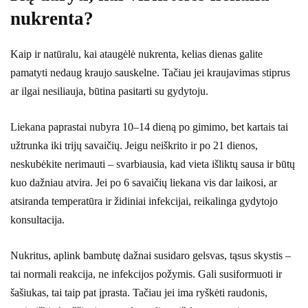
nukrenta?
Kaip ir natūralu, kai ataugėlė nukrenta, kelias dienas galite
pamatyti nedaug kraujo sauskelne. Tačiau jei kraujavimas stiprus
ar ilgai nesiliauja, būtina pasitarti su gydytoju.
Liekana paprastai nubyra 10–14 dieną po gimimo, bet kartais tai
užtrunka iki trijų savaičių. Jeigu neiškrito ir po 21 dienos,
neskubėkite nerimauti – svarbiausia, kad vieta išliktų sausa ir būtų
kuo dažniau atvira. Jei po 6 savaičių liekana vis dar laikosi, ar
atsiranda temperatūra ir židiniai infekcijai, reikalinga gydytojo
konsultacija.
Nukritus, aplink bambutę dažnai susidaro gelsvas, tąsus skystis –
tai normali reakcija, ne infekcijos požymis. Gali susiformuoti ir
šašiukas, tai taip pat įprasta. Tačiau jei ima ryškėti raudonis,