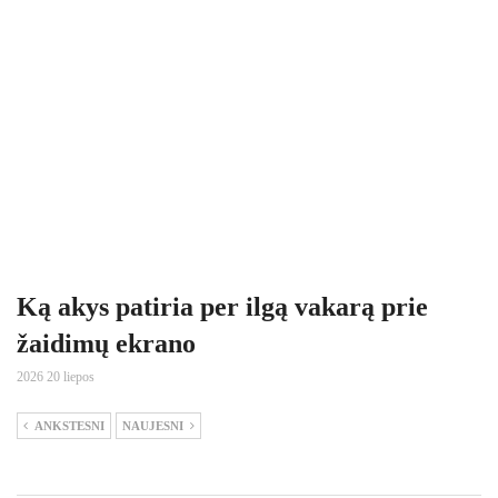
Ką akys patiria per ilgą vakarą prie
žaidimų ekrano
2026 20 liepos
ANKSTESNI
NAUJESNI