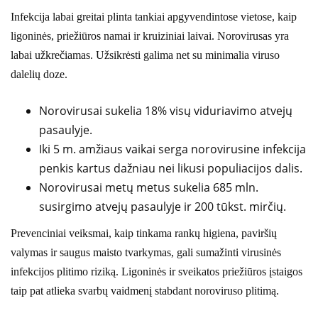
Infekcija labai greitai plinta tankiai apgyvendintose vietose, kaip
ligoninės, priežiūros namai ir kruiziniai laivai. Norovirusas yra
labai užkrečiamas. Užsikrėsti galima net su minimalia viruso
dalelių doze.
Norovirusai sukelia 18% visų viduriavimo atvejų
pasaulyje.
Iki 5 m. amžiaus vaikai serga norovirusine infekcija
penkis kartus dažniau nei likusi populiacijos dalis.
Norovirusai metų metus sukelia 685 mln.
susirgimo atvejų pasaulyje ir 200 tūkst. mirčių.
Prevenciniai veiksmai, kaip tinkama rankų higiena, paviršių
valymas ir saugus maisto tvarkymas, gali sumažinti virusinės
infekcijos plitimo riziką. Ligoninės ir sveikatos priežiūros įstaigos
taip pat atlieka svarbų vaidmenį stabdant noroviruso plitimą.