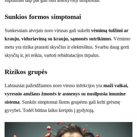
silpnumas taip pat gali būti ankstyvieji simptomai.
Sunkios formos simptomai
Sunkesniais atvejais noro virusas gali sukelti
vėmimą tulžimi ar
krauju, viduriavimą su krauju, sąmonės sutrikimus
. Vėmimo
metu yra rizika prarasti skysčius ir elektrolitus. Svarbu daug gerti
skysčių ir, jei reikia, vartoti rehidratacijos tirpalus.
Rizikos grupės
Labiausiai pažeidžiamos noro viruso infekcijos yra
maži vaikai,
vyresnio amžiaus žmonės ir asmenys su nusilpusia imunine
sistema
. Sunkūs simptomai šioms grupėms gali kelti grėsmę
gyvybei. Todėl būtina laiku kreiptis į gydytoją.