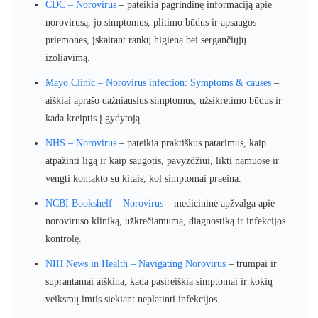
CDC – Norovirus
– pateikia pagrindinę informaciją apie
norovirusą, jo simptomus, plitimo būdus ir apsaugos
priemones, įskaitant rankų higieną bei sergančiųjų
izoliavimą.
Mayo Clinic – Norovirus infection: Symptoms & causes
–
aiškiai aprašo dažniausius simptomus, užsikrėtimo būdus ir
kada kreiptis į gydytoją.
NHS – Norovirus
– pateikia praktiškus patarimus, kaip
atpažinti ligą ir kaip saugotis, pavyzdžiui, likti namuose ir
vengti kontakto su kitais, kol simptomai praeina.
NCBI Bookshelf – Norovirus
– medicininė apžvalga apie
noroviruso kliniką, užkrečiamumą, diagnostiką ir infekcijos
kontrolę.
NIH News in Health – Navigating Norovirus
– trumpai ir
suprantamai aiškina, kada pasireiškia simptomai ir kokių
veiksmų imtis siekiant neplatinti infekcijos.