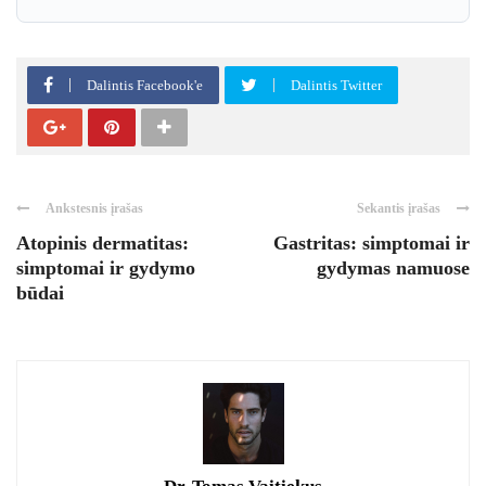
Dalintis Facebook'e
Dalintis Twitter
Ankstesnis įrašas
Sekantis įrašas
Atopinis dermatitas:
Gastritas: simptomai ir
simptomai ir gydymo
gydymas namuose
būdai