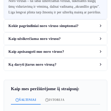
Noro virusas – tai labai užkrečiamas virusas, sukeliantis staigų
ūmų viduriavimą ir vėmimą, dažnai vadinamą „skrandžio gripu“.
Liga lengvai plinta tarp žmonių ir per užterštą maistą ar paviršius.
Kokie pagrindiniai noro viruso simptomai?
Kaip užsikrečiama noro virusu?
Kaip apsisaugoti nuo noro viruso?
Ką daryti įtarus noro virusą?
Kaip mes peržiūrėjome šį straipsnį:
ŠALTINIAI
ISTORIJA