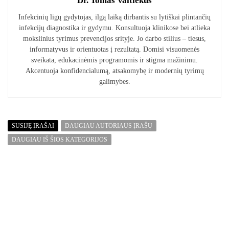
Dr. Tomas Vaitiekus
Infekcinių ligų gydytojas, ilgą laiką dirbantis su lytiškai plintančių
infekcijų diagnostika ir gydymu. Konsultuoja klinikose bei atlieka
mokslinius tyrimus prevencijos srityje. Jo darbo stilius – tiesus,
informatyvus ir orientuotas į rezultatą. Domisi visuomenės
sveikata, edukacinėmis programomis ir stigma mažinimu.
Akcentuoja konfidencialumą, atsakomybę ir modernių tyrimų
galimybes.
SUSIJĘ ĮRAŠAI
DAUGIAU AUTORIAUS ĮRAŠŲ
DAUGIAU IŠ ŠIOS KATEGORIJOS