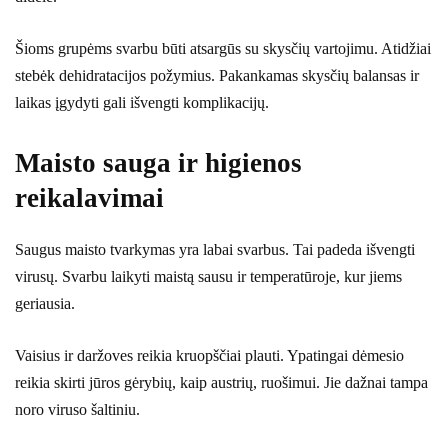
Šioms grupėms svarbu būti atsargūs su skysčių vartojimu. Atidžiai
stebėk dehidratacijos požymius. Pakankamas skysčių balansas ir
laikas įgydyti gali išvengti komplikacijų.
Maisto sauga ir higienos
reikalavimai
Saugus maisto tvarkymas yra labai svarbus. Tai padeda išvengti
virusų. Svarbu laikyti maistą sausu ir temperatūroje, kur jiems
geriausia.
Vaisius ir daržoves reikia kruopščiai plauti. Ypatingai dėmesio
reikia skirti jūros gėrybių, kaip austrių, ruošimui. Jie dažnai tampa
noro viruso šaltiniu.