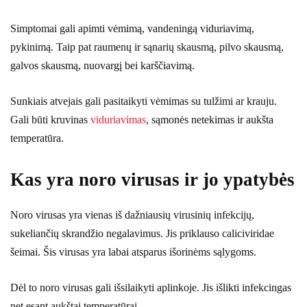
Simptomai gali apimti vėmimą, vandeningą viduriavimą,
pykinimą. Taip pat raumenų ir sąnarių skausmą, pilvo skausmą,
galvos skausmą, nuovargį bei karščiavimą.
Sunkiais atvejais gali pasitaikyti vėmimas su tulžimi ar krauju.
Gali būti kruvinas
viduriavimas
, sąmonės netekimas ir aukšta
temperatūra.
Kas yra noro virusas ir jo ypatybės
Noro virusas yra vienas iš dažniausių virusinių infekcijų,
sukeliančių skrandžio negalavimus. Jis priklauso caliciviridae
šeimai. Šis virusas yra labai atsparus išorinėms sąlygoms.
Dėl to noro virusas gali išsilaikyti aplinkoje. Jis išlikti infekcingas
net esant aukštai temperatūrai.