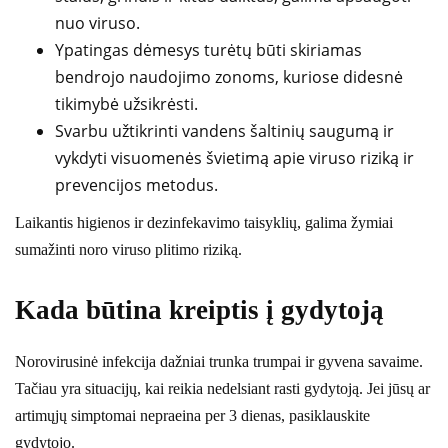
nuo viruso.
Ypatingas dėmesys turėtų būti skiriamas
bendrojo naudojimo zonoms, kuriose didesnė
tikimybė užsikrėsti.
Svarbu užtikrinti vandens šaltinių saugumą ir
vykdyti visuomenės švietimą apie viruso riziką ir
prevencijos metodus.
Laikantis higienos ir dezinfekavimo taisyklių, galima žymiai
sumažinti noro viruso plitimo riziką.
Kada būtina kreiptis į gydytoją
Norovirusinė infekcija dažniai trunka trumpai ir gyvena savaime.
Tačiau yra situacijų, kai reikia nedelsiant rasti gydytoją. Jei jūsų ar
artimųjų simptomai nepraeina per 3 dienas, pasiklauskite
gydytojo.