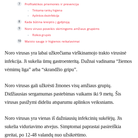
Profilaktikos priemonės ir prevencija
Tinkama rankų higiena
Aplinkos dezinfekcija
Kada būtina kreiptis į gydytoją
Noro viruso poveikis skirtingoms amžiaus grupėms
Rizikos grupės
Maisto sauga ir higienos reikalavimai
Noro virusas yra labai užkrečiama virškinamojo trakto virusinė
infekcija. Ji sukelia ūmų gastroenteritą. Dažnai vadinama “žiemos
vėmimų liga” arba “skrandžio gripu”.
Noro virusas gali užkrėsti žmones visų amžiaus grupių.
Didžiausias sergamumas pastebimas vaikams iki 9 metų. Šis
virusas pasižymi dideliu atsparumu aplinkos veiksniams.
Noro virusas yra vienas iš dažniausių infekcinių sukėlėjų. Jis
sukelia viduriavimo atvejus. Simptomai paprastai pasireiškia
greitai, po 12-48 valandų nuo užsikrėtimo.