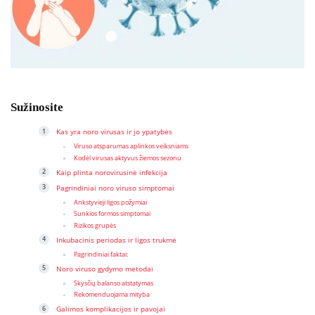
Sužinosite
Kas yra noro virusas ir jo ypatybės
Viruso atsparumas aplinkos veiksniams
Kodėl virusas aktyvus žiemos sezonu
Kaip plinta norovirusinė infekcija
Pagrindiniai noro viruso simptomai
Ankstyvieji ligos požymiai
Sunkios formos simptomai
Rizikos grupės
Inkubacinis periodas ir ligos trukmė
Pagrindiniai faktai:
Noro viruso gydymo metodai
Skysčių balanso atstatymas
Rekomenduojama mityba
Galimos komplikacijos ir pavojai