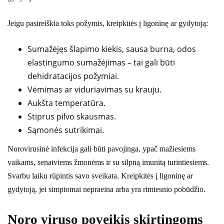
Jeigu pasireiškia toks požymis, kreipkitės į ligoninę ar gydytoją:
Sumažėjęs šlapimo kiekis, sausa burna, odos
elastingumo sumažėjimas – tai gali būti
dehidratacijos požymiai.
Vėmimas ar viduriavimas su krauju.
Aukšta temperatūra.
Stiprus pilvo skausmas.
Sąmonės sutrikimai.
Norovirusinė infekcija gali būti pavojinga, ypač mažiesiems
vaikams, senatviems žmonėms ir su silpną imunitą turintiesiems.
Svarbu laiku rūpintis savo sveikata. Kreipkitės į ligoninę ar
gydytoją, jei simptomai nepraeina arba yra rimtesnio pobūdžio.
Noro viruso poveikis skirtingoms