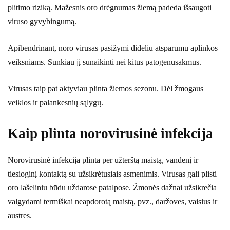
plitimo riziką. Mažesnis oro drėgnumas žiemą padeda išsaugoti
viruso gyvybingumą.
Apibendrinant, noro virusas pasižymi dideliu atsparumu aplinkos
veiksniams. Sunkiau jį sunaikinti nei kitus patogenusakmus.
Virusas taip pat aktyviau plinta žiemos sezonu. Dėl žmogaus
veiklos ir palankesnių sąlygų.
Kaip plinta norovirusinė infekcija
Norovirusinė infekcija plinta per užterštą maistą, vandenį ir
tiesioginį kontaktą su užsikrėtusiais asmenimis. Virusas gali plisti
oro lašeliniu būdu uždarose patalpose. Žmonės dažnai užsikrečia
valgydami termiškai neapdorotą maistą, pvz., daržoves, vaisius ir
austres.