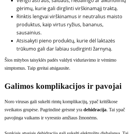
Vengti aštraus, saldaus, riebalingo ar alkoholinių
gėrimų, kurie gali dirglinti virškinamąjį traktą.
Rinktis lengvai virškinamus ir neutralius maisto
produktus, kaip virtus ryžius, bananus,
sausainius.
Atsisakyti pieno produktų, kurie dėl laktazės
trūkumo gali dar labiau sudirginti žarnyną.
Šios mitybos taisyklės padės valdyti viduriavimo ir vėmimo
simptomus. Taip greitai atsigausite.
Galimos komplikacijos ir pavojai
Noro virusas gali sukelti rimtų komplikacijų, ypač kritiškose
sveikatos grupėse. Pagrindinė grėsmė yra
dehidracija
. Tai ypač
pavojinga vaikams ir vyresnio amžiaus žmonėms.
Sunkiais atvejais dehidracija gali sukelti elektrolitų disbalansą. Tai