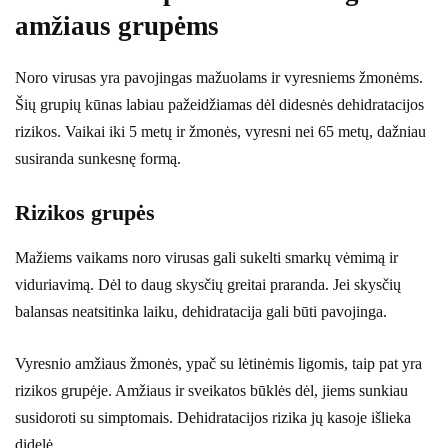
amžiaus grupėms
Noro virusas yra pavojingas mažuolams ir vyresniems žmonėms.
Šių grupių kūnas labiau pažeidžiamas dėl didesnės dehidratacijos
rizikos. Vaikai iki 5 metų ir žmonės, vyresni nei 65 metų, dažniau
susiranda sunkesnę formą.
Rizikos grupės
Mažiems vaikams noro virusas gali sukelti smarkų vėmimą ir
viduriavimą. Dėl to daug skysčių greitai praranda. Jei skysčių
balansas neatsitinka laiku, dehidratacija gali būti pavojinga.
Vyresnio amžiaus žmonės, ypač su lėtinėmis ligomis, taip pat yra
rizikos grupėje. Amžiaus ir sveikatos būklės dėl, jiems sunkiau
susidoroti su simptomais. Dehidratacijos rizika jų kasoje išlieka
didelė.