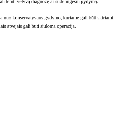
li lemti vėlyvą diagnozę ar sudėtingesnį gydymą.
ama nuo konservatyvaus gydymo, kuriame gali būti skiriami
iais atvejais gali būti siūloma operacija.