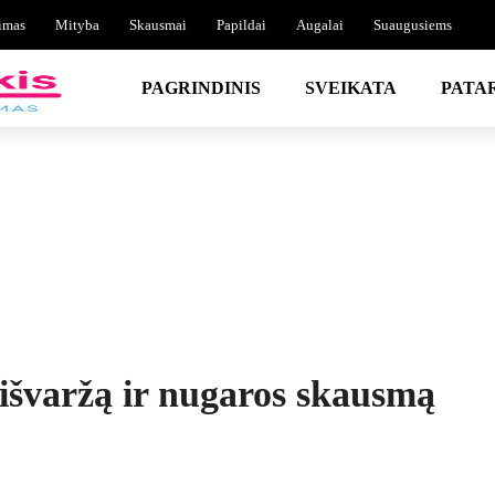
imas
Mityba
Skausmai
Papildai
Augalai
Suaugusiems
PAGRINDINIS
SVEIKATA
PATA
išvaržą ir nugaros skausmą