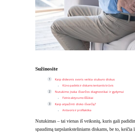
Sužinosite
Kaip didesnis svoris veikia stuburo diskus
Kūno padėtis ir diskams tenkantis krūvis
Nutukimo įtaka išvaržos diagnostikai ir gydymui
Fizinio aktyvumo iššūkiai
Kaip atpažinti disko išvaržą?
Antsvoris ir profilaktika
Nutukimas – tai vienas iš veiksnių, kuris gali padidin
spaudimą tarpslanksteliniams diskams, be to, keičia 