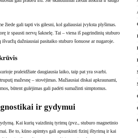
oštai gali pradėti irti. Šie skaiduliniai žiedai atskiria ir saugo
 žiede gali tapti vis gilesni, kol galiausiai įvyksta plyšimas.
orę ir spausti nervų šaknelę. Tai – viena iš pagrindinių stuburo
 išvaržų dažniausiai pasitaiko stuburo šonuose ar nugaroje.
krūvis
kurioje praleidžiate daugiausia laiko, taip pat yra svarbi.
 truputį mažesnę – stovėjimas. Mažiausiai diskai apkraunami,
aumos, būtent gulėjimas gali padėti sumažinti simptomus.
gnostikai ir gydymui
 gydymą. Kai kurių vaizdinių tyrimų (pvz., stuburo magnetinio
ai. Be to, kūno apimtys gali apsunkinti fizinį ištyrimą ir kai