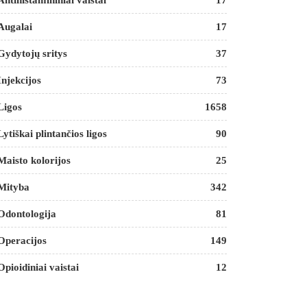
Antihistamininiai vaistai
17
Augalai
17
Gydytojų sritys
37
Injekcijos
73
Ligos
1658
Lytiškai plintančios ligos
90
Maisto kolorijos
25
Mityba
342
Odontologija
81
Operacijos
149
Opioidiniai vaistai
12