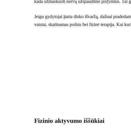
kada užmaskuoti nervų užspaudimo požymius. Tai ga
Jeigu gydytojai įtaria disko išvaržą, dažnai praded
vaistai, skatinamas poilsis bei fizinė terapija. Kai kur
Fizinio aktyvumo iššūkiai