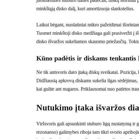
juosmeninės stuburo dalies padėčiai, diskų išoriniai plu
minkštąją disko dalį, kuri amortizuoja slankstelius.
Laikui bėgant, nuolatiniai mikro pažeidimai išoriniame
Tuomet minkštoji disko medžiaga gali prasiveržti į iš
disko išvaržos sukeliamos skausmo priežasčių. Tokių
Kūno padėtis ir diskams tenkantis 
Ne tik antsvoris daro įtaką diskų sveikatai. Pozicija, 
Didžiausią apkrovą diskams sukelia ilgas sėdėjimas,
kai gulite ant nugaros. Priklausomai nuo patirtos tr
Nutukimo įtaka išvaržos dia
Viršsvoris gali apsunkinti stuburo ligų nustatymą ir
rezonanso) galimybes riboja tam tikri svorio apribojim