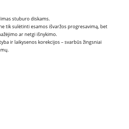
dimas stuburo diskams.
e tik sulėtinti esamos išvaržos progresavimą, bet
ažėjimo ar netgi išnykimo.
tyba ir laikysenos korekcijos – svarbūs žingsniai
imų.