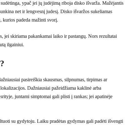
sudėtinga, ypač jei jų judėjimą riboja disko išvarža. Mažėjantis
unkina net ir lengvesnį judesį. Disko išvaržos sukeliamas
, kurios padeda mažinti svorį.
, jei skiriama pakankamai laiko ir pastangų. Nors rezultatai
utą ilgainiui.
ą?
ažniausiai pasireiškia skausmas, silpnumas, tirpimas ar
lokalizacijos. Dažniausiai pažeidžiama kaklinė arba
rityje, juntami simptomai gali plisti į rankas; jei apatinėje
uoti su gydytoju. Laiku pradėtas gydymas gali padėti išvengti