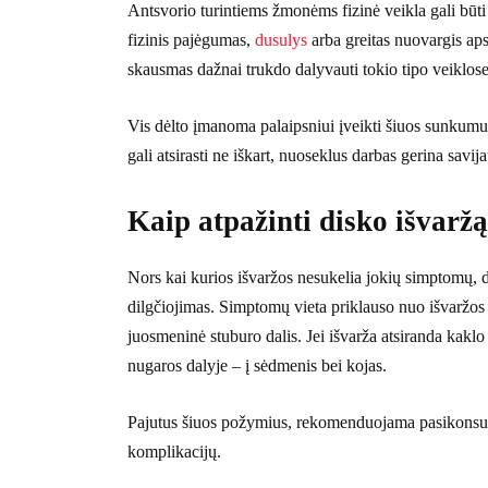
Antsvorio turintiems žmonėms fizinė veikla gali būti 
fizinis pajėgumas,
dusulys
arba greitas nuovargis aps
skausmas dažnai trukdo dalyvauti tokio tipo veiklose
Vis dėlto įmanoma palaipsniui įveikti šiuos sunkumus
gali atsirasti ne iškart, nuoseklus darbas gerina savija
Kaip atpažinti disko išvarž
Nors kai kurios išvaržos nesukelia jokių simptomų, d
dilgčiojimas. Simptomų vieta priklauso nuo išvaržos 
juosmeninė stuburo dalis. Jei išvarža atsiranda kaklo s
nugaros dalyje – į sėdmenis bei kojas.
Pajutus šiuos požymius, rekomenduojama pasikonsult
komplikacijų.