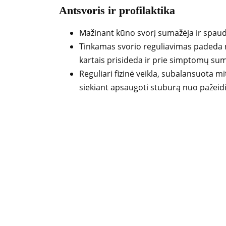
Antsvoris ir profilaktika
Mažinant kūno svorį sumažėja ir spau
Tinkamas svorio reguliavimas padeda n
kartais prisideda ir prie simptomų sum
Reguliari fizinė veikla, subalansuota mi
siekiant apsaugoti stuburą nuo pažeid