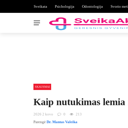
Sveikata
Psichologija
Odontologija
Svorio met
SKAUSMAI
Kaip nutukimas lemia 
2026 2 kovo
0
213
Parengė
Dr. Mantas Valeika