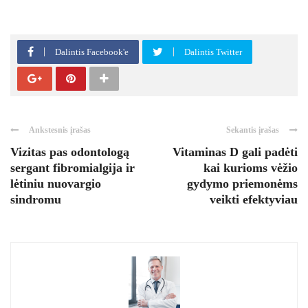
Dalintis Facebook'e
Dalintis Twitter
Ankstesnis įrašas
Sekantis įrašas
Vizitas pas odontologą
Vitaminas D gali padėti
sergant fibromialgija ir
kai kurioms vėžio
lėtiniu nuovargio
gydymo priemonėms
sindromu
veikti efektyviau