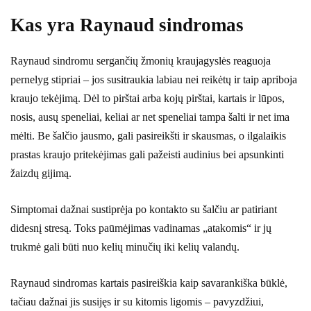
Kas yra Raynaud sindromas
Raynaud sindromu sergančių žmonių kraujagyslės reaguoja
pernelyg stipriai – jos susitraukia labiau nei reikėtų ir taip apriboja
kraujo tekėjimą. Dėl to pirštai arba kojų pirštai, kartais ir lūpos,
nosis, ausų speneliai, keliai ar net speneliai tampa šalti ir net ima
mėlti. Be šalčio jausmo, gali pasireikšti ir skausmas, o ilgalaikis
prastas kraujo pritekėjimas gali pažeisti audinius bei apsunkinti
žaizdų gijimą.
Simptomai dažnai sustiprėja po kontakto su šalčiu ar patiriant
didesnį stresą. Toks paūmėjimas vadinamas „atakomis“ ir jų
trukmė gali būti nuo kelių minučių iki kelių valandų.
Raynaud sindromas kartais pasireiškia kaip savarankiška būklė,
tačiau dažnai jis susijęs ir su kitomis ligomis – pavyzdžiui,