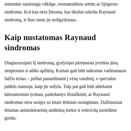
sistemine raudonąja vilklige, reumatoidiniu artritu ar Sjögreno
sindromu. Kol kas nėra žinoma, kas tiksliai sukelia Raynaud
sindromą, ir šiuo metu jis neišgydomas.
Kaip nustatomas Raynaud
sindromas
Diagnozuojant šį sindromą, gydytojas pirmiausia įvertina jūsų
simptomus ir atliks apžiūrą. Kartais gali būti taikomas vadinamasis
šalčio testas – pirštai panardinami į vėsų vandenį, o specialus
jutiklis matuoja, kaip jie sušyla. Taip pat gali būti atliekami
laboratoriniai tyrimai, padedantys išsiaiškinti, ar Raynaud
sindromas nėra susijęs su kitais lėtiniais susirgimais. Dažniausiai
tiriamas antinuklearinių antikūnų kiekis ir eritrocitų nusėdimo
greitis.