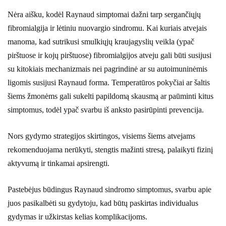
Nėra aišku, kodėl Raynaud simptomai dažni tarp sergančiųjų
fibromialgija ir lėtiniu nuovargio sindromu. Kai kuriais atvejais
manoma, kad sutrikusi smulkiųjų kraujagyslių veikla (ypač
pirštuose ir kojų pirštuose) fibromialgijos atveju gali būti susijusi
su kitokiais mechanizmais nei pagrindinė ar su autoimuninėmis
ligomis susijusi Raynaud forma. Temperatūros pokyčiai ar šaltis
šiems žmonėms gali sukelti papildomą skausmą ar paūminti kitus
simptomus, todėl ypač svarbu iš anksto pasirūpinti prevencija.
Nors gydymo strategijos skirtingos, visiems šiems atvejams
rekomenduojama nerūkyti, stengtis mažinti stresą, palaikyti fizinį
aktyvumą ir tinkamai apsirengti.
Pastebėjus būdingus Raynaud sindromo simptomus, svarbu apie
juos pasikalbėti su gydytoju, kad būtų paskirtas individualus
gydymas ir užkirstas kelias komplikacijoms.