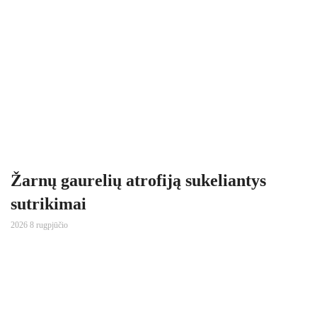
Žarnų gaurelių atrofiją sukeliantys
sutrikimai
2026 8 rugpjūčio