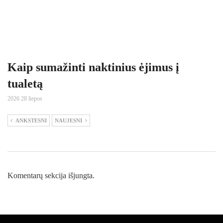
Kaip sumažinti naktinius ėjimus į
tualetą
2026 28 liepos
ANKSTESNI
NAUJESNI
Komentarų sekcija išjungta.