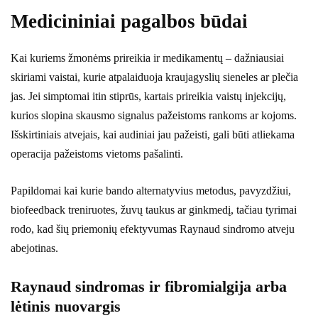
Medicininiai pagalbos būdai
Kai kuriems žmonėms prireikia ir medikamentų – dažniausiai
skiriami vaistai, kurie atpalaiduoja kraujagyslių sieneles ar plečia
jas. Jei simptomai itin stiprūs, kartais prireikia vaistų injekcijų,
kurios slopina skausmo signalus pažeistoms rankoms ar kojoms.
Išskirtiniais atvejais, kai audiniai jau pažeisti, gali būti atliekama
operacija pažeistoms vietoms pašalinti.
Papildomai kai kurie bando alternatyvius metodus, pavyzdžiui,
biofeedback treniruotes, žuvų taukus ar ginkmedį, tačiau tyrimai
rodo, kad šių priemonių efektyvumas Raynaud sindromo atveju
abejotinas.
Raynaud sindromas ir fibromialgija arba
lėtinis nuovargis