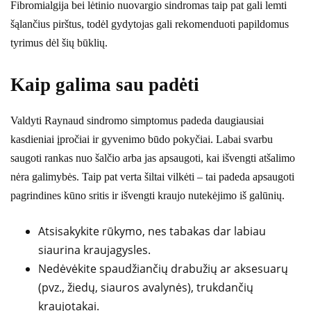
Fibromialgija bei lėtinio nuovargio sindromas taip pat gali lemti
šąlančius pirštus, todėl gydytojas gali rekomenduoti papildomus
tyrimus dėl šių būklių.
Kaip galima sau padėti
Valdyti Raynaud sindromo simptomus padeda daugiausiai
kasdieniai įpročiai ir gyvenimo būdo pokyčiai. Labai svarbu
saugoti rankas nuo šalčio arba jas apsaugoti, kai išvengti atšalimo
nėra galimybės. Taip pat verta šiltai vilkėti – tai padeda apsaugoti
pagrindines kūno sritis ir išvengti kraujo nutekėjimo iš galūnių.
Atsisakykite rūkymo, nes tabakas dar labiau
siaurina kraujagysles.
Nedėvėkite spaudžiančių drabužių ar aksesuarų
(pvz., žiedų, siauros avalynės), trukdančių
kraujotakai.