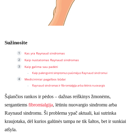
Sužinosite
Kas yra Raynaud sindromas
Kaip nustatomas Raynaud sindromas
Kaip galima sau padėti
Kaip palengvinti simptomus paūmėjus Raynaud sindromui
Medicininiai pagalbos būdai
Raynaud sindromas ir fibromialgija arba lėtinis nuovargis
Šąlančios rankos ir pėdos – dažnas reiškinys žmonėms,
sergantiems
fibromialgija
, lėtiniu nuovargio sindromu arba
Raynaud sindromu. Ši problema ypač aktuali, kai sutrinka
kraujotaka, dėl kurios galūnės tampa ne tik šaltos, bet ir sunkiai
atšyla.