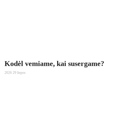
Kodėl vemiame, kai susergame?
2026 29 liepos