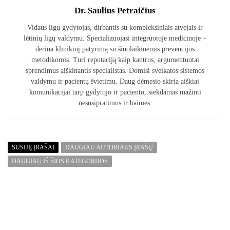
Dr. Saulius Petraičius
Vidaus ligų gydytojas, dirbantis su kompleksiniais atvejais ir
lėtinių ligų valdymu. Specializuojasi integruotoje medicinoje –
derina klinikinį patyrimą su šiuolaikinėmis prevencijos
metodikomis. Turi reputaciją kaip kantrus, argumentuotai
sprendimus aiškinantis specialistas. Domisi sveikatos sistemos
valdymu ir pacientų švietimu. Daug dėmesio skiria aiškiai
komunikacijai tarp gydytojo ir paciento, siekdamas mažinti
nesusipratimus ir baimes.
SUSIJĘ ĮRAŠAI
DAUGIAU AUTORIAUS ĮRAŠŲ
DAUGIAU IŠ ŠIOS KATEGORIJOS