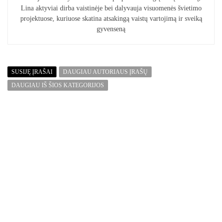
Lina aktyviai dirba vaistinėje bei dalyvauja visuomenės švietimo
projektuose, kuriuose skatina atsakingą vaistų vartojimą ir sveiką
gyvenseną
SUSIJĘ ĮRAŠAI
DAUGIAU AUTORIAUS ĮRAŠŲ
DAUGIAU IŠ ŠIOS KATEGORIJOS