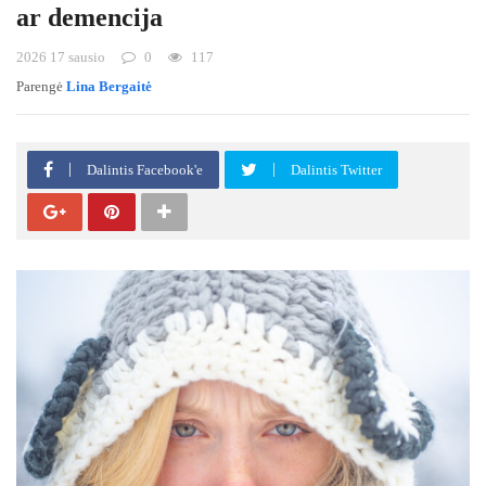
ar demencija
2026 17 sausio
0
117
Parengė
Lina Bergaitė
Dalintis Facebook'e
Dalintis Twitter