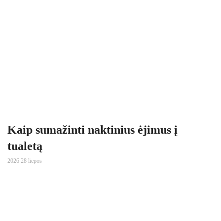
Kaip sumažinti naktinius ėjimus į
tualetą
2026 28 liepos