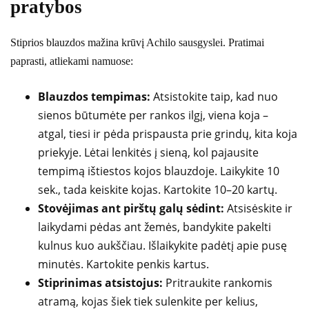
pratybos
Stiprios blauzdos mažina krūvį Achilo sausgyslei. Pratimai
paprasti, atliekami namuose:
Blauzdos tempimas:
Atsistokite taip, kad nuo
sienos būtumėte per rankos ilgį, viena koja –
atgal, tiesi ir pėda prispausta prie grindų, kita koja
priekyje. Lėtai lenkitės į sieną, kol pajausite
tempimą ištiestos kojos blauzdoje. Laikykite 10
sek., tada keiskite kojas. Kartokite 10–20 kartų.
Stovėjimas ant pirštų galų sėdint:
Atsisėskite ir
laikydami pėdas ant žemės, bandykite pakelti
kulnus kuo aukščiau. Išlaikykite padėtį apie pusę
minutės. Kartokite penkis kartus.
Stiprinimas atsistojus:
Pritraukite rankomis
atramą, kojas šiek tiek sulenkite per kelius,