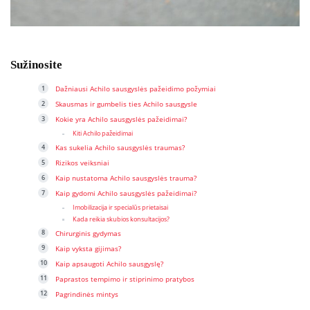
Sužinosite
Dažniausi Achilo sausgyslės pažeidimo požymiai
Skausmas ir gumbelis ties Achilo sausgysle
Kokie yra Achilo sausgyslės pažeidimai?
Kiti Achilo pažeidimai
Kas sukelia Achilo sausgyslės traumas?
Rizikos veiksniai
Kaip nustatoma Achilo sausgyslės trauma?
Kaip gydomi Achilo sausgyslės pažeidimai?
Imobilizacija ir specialūs prietaisai
Kada reikia skubios konsultacijos?
Chirurginis gydymas
Kaip vyksta gijimas?
Kaip apsaugoti Achilo sausgyslę?
Paprastos tempimo ir stiprinimo pratybos
Pagrindinės mintys