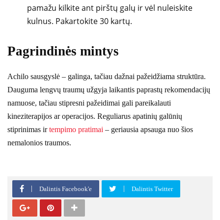
pamažu kilkite ant pirštų galų ir vėl nuleiskite
kulnus. Pakartokite 30 kartų.
Pagrindinės mintys
Achilo sausgyslė – galinga, tačiau dažnai pažeidžiama struktūra.
Dauguma lengvų traumų užgyja laikantis paprastų rekomendacijų
namuose, tačiau stipresni pažeidimai gali pareikalauti
kineziterapijos ar operacijos. Reguliarus apatinių galūnių
stiprinimas ir
tempimo pratimai
– geriausia apsauga nuo šios
nemalonios traumos.
Dalintis Facebook'e
Dalintis Twitter