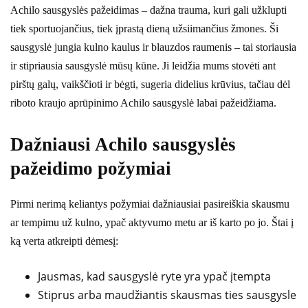
Achilo sausgyslės pažeidimas – dažna trauma, kuri gali užklupti
tiek sportuojančius, tiek įprastą dieną užsiimančius žmones. Ši
sausgyslė jungia kulno kaulus ir blauzdos raumenis – tai storiausia
ir stipriausia sausgyslė mūsų kūne. Ji leidžia mums stovėti ant
pirštų galų, vaikščioti ir bėgti, sugeria didelius krūvius, tačiau dėl
riboto kraujo aprūpinimo Achilo sausgyslė labai pažeidžiama.
Dažniausi Achilo sausgyslės
pažeidimo požymiai
Pirmi nerimą keliantys požymiai dažniausiai pasireiškia skausmu
ar tempimu už kulno, ypač aktyvumo metu ar iš karto po jo. Štai į
ką verta atkreipti dėmesį:
Jausmas, kad sausgyslė ryte yra ypač įtempta
Stiprus arba maudžiantis skausmas ties sausgysle