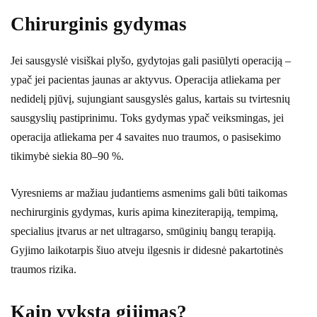
Chirurginis gydymas
Jei sausgyslė visiškai plyšo, gydytojas gali pasiūlyti operaciją –
ypač jei pacientas jaunas ar aktyvus. Operacija atliekama per
nedidelį pjūvį, sujungiant sausgyslės galus, kartais su tvirtesnių
sausgyslių pastiprinimu. Toks gydymas ypač veiksmingas, jei
operacija atliekama per 4 savaites nuo traumos, o pasisekimo
tikimybė siekia 80–90 %.
Vyresniems ar mažiau judantiems asmenims gali būti taikomas
nechirurginis gydymas, kuris apima kineziterapiją, tempimą,
specialius įtvarus ar net ultragarso, smūginių bangų terapiją.
Gyjimo laikotarpis šiuo atveju ilgesnis ir didesnė pakartotinės
traumos rizika.
Kaip vyksta gijimas?