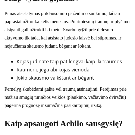
Pilnas atsistatymas priklauso nuo pažeidimo sunkumo, tačiau
paprastai užtrunka kelis mėnesius. Po rimtesnių traumų ar plyšimo
atsigauti gali užtrukti iki metų. Svarbu grįžti prie didesnio
aktyvumo tik tada, kai atsistato judesio laisvė bei stiprumas, ir
nejaučiama skausmo judant, bėgant ar šokant.
Kojas judinate taip pat lengvai kaip iki traumos
Raumenų jėga abi kojas vienoda
Jokio skausmo vaikštant ar bėgant
Pernelyg skubėdami galite vėl traumą atsinaujinti. Perėjimas prie
mažiau smūgių turinčios veiklos (plaukimo, važiavimo dviračiu)
pagerina prognozę ir sumažina pasikartojimų riziką.
Kaip apsaugoti Achilo sausgyslę?