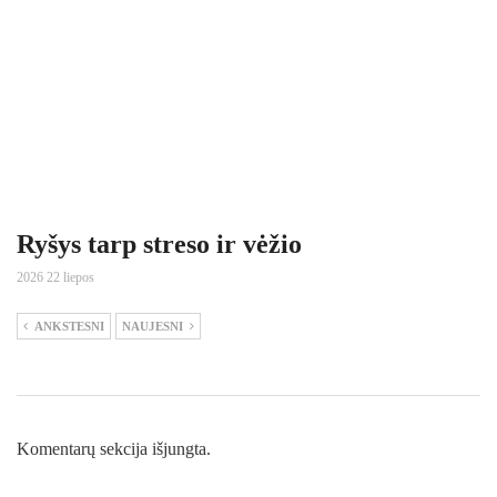
Ryšys tarp streso ir vėžio
2026 22 liepos
ANKSTESNI
NAUJESNI
Komentarų sekcija išjungta.