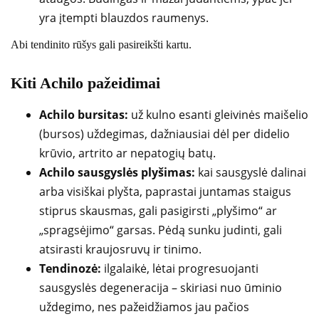
yra įtempti blauzdos raumenys.
Abi tendinito rūšys gali pasireikšti kartu.
Kiti Achilo pažeidimai
Achilo bursitas:
už kulno esanti gleivinės maišelio
(bursos) uždegimas, dažniausiai dėl per didelio
krūvio, artrito ar nepatogių batų.
Achilo sausgyslės plyšimas:
kai sausgyslė dalinai
arba visiškai plyšta, paprastai juntamas staigus
stiprus skausmas, gali pasigirsti „plyšimo“ ar
„spragsėjimo“ garsas. Pėdą sunku judinti, gali
atsirasti kraujosruvų ir tinimo.
Tendinozė:
ilgalaikė, lėtai progresuojanti
sausgyslės degeneracija – skiriasi nuo ūminio
uždegimo, nes pažeidžiamos jau pačios