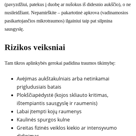
(pavyzdžiui, patekus į duobę ar nušokus iš didesnio aukščio), o ne
nusileidžiant. Nepamirškite – pakartotinė apkrova (vadinamosios
pasikartojančios mikrotraumos) ilgainiui taip pat silpnina
sausgyslę.
Rizikos veiksniai
Tam tikros aplinkybės gerokai padidina traumos tikimybę:
Avėjimas aukštakulniais arba netinkamai
prigludusiais batais
Plokščiapėdystė (kojos skliauto kritimas,
ištempiantis sausgyslę ir raumenis)
Labai įtempti kojų raumenys
Kaulinės spurgos kulne
Greitas fizinės veiklos kiekio ar intensyvumo
didinimas