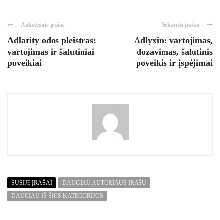
Ankstesnis įrašas
Sekantis įrašas
Adlarity odos pleistras:
Adlyxin: vartojimas,
vartojimas ir šalutiniai
dozavimas, šalutinis
poveikiai
poveikis ir įspėjimai
SUSIJĘ ĮRAŠAI
DAUGIAU AUTORIAUS ĮRAŠŲ
DAUGIAU IŠ ŠIOS KATEGORIJOS