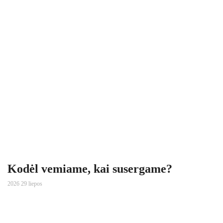
Kodėl vemiame, kai susergame?
2026 29 liepos