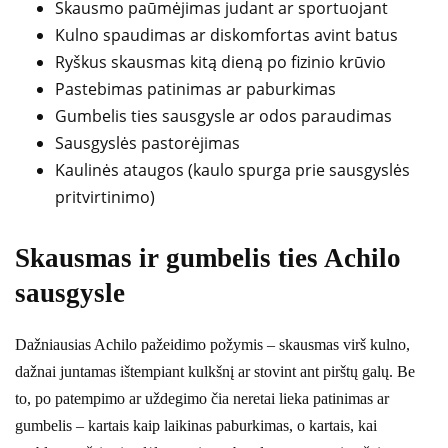
Skausmo paūmėjimas judant ar sportuojant
Kulno spaudimas ar diskomfortas avint batus
Ryškus skausmas kitą dieną po fizinio krūvio
Pastebimas patinimas ar paburkimas
Gumbelis ties sausgysle ar odos paraudimas
Sausgyslės pastorėjimas
Kaulinės ataugos (kaulo spurga prie sausgyslės
pritvirtinimo)
Skausmas ir gumbelis ties Achilo
sausgysle
Dažniausias Achilo pažeidimo požymis – skausmas virš kulno,
dažnai juntamas ištempiant kulkšnį ar stovint ant pirštų galų. Be
to, po patempimo ar uždegimo čia neretai lieka patinimas ar
gumbelis – kartais kaip laikinas paburkimas, o kartais, kai