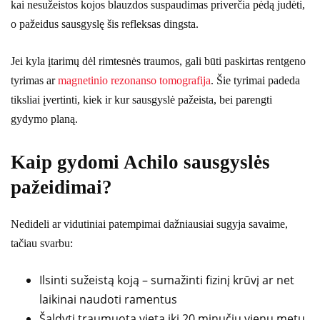
kai nesužeistos kojos blauzdos suspaudimas priverčia pėdą judėti,
o pažeidus sausgyslę šis refleksas dingsta.
Jei kyla įtarimų dėl rimtesnės traumos, gali būti paskirtas rentgeno
tyrimas ar
magnetinio rezonanso tomografija
. Šie tyrimai padeda
tiksliai įvertinti, kiek ir kur sausgyslė pažeista, bei parengti
gydymo planą.
Kaip gydomi Achilo sausgyslės
pažeidimai?
Nedideli ar vidutiniai patempimai dažniausiai sugyja savaime,
tačiau svarbu:
Ilsinti sužeistą koją – sumažinti fizinį krūvį ar net
laikinai naudoti ramentus
Šaldyti traumuotą vietą iki 20 minučių vienu metu