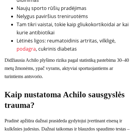
Naujų sporto rūšių pradėjimas
Nelygus paviršius treniruotėms
Tam tikri vaistai, tokie kaip gliukokortikoidai ar kai
kurie antibiotikai
Lėtinės ligos: reumatoidinis artritas, vilkligė,
podagra
, cukrinis diabetas
Didžiausia Achilo plyšimo rizika pagal statistiką pastebima 30–40
metų žmonėms, ypač vyrams, aktyviai sportuojantiems ar
turintiems antsvorio.
Kaip nustatoma Achilo sausgyslės
trauma?
Pradinė apžiūra dažnai prasideda gydytojui įvertinant eiseną ir
kulkšnies judesius. Dažnai taikomas ir blauzdos spaudimo testas –