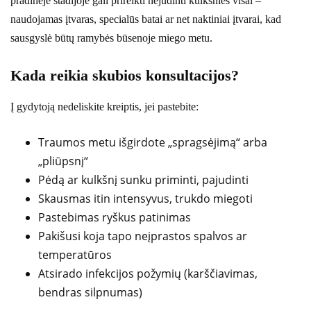
pradinėje stadijoje gali prireikti nejudinti kulkšnies visai –
naudojamas įtvaras, specialūs batai ar net naktiniai įtvarai, kad
sausgyslė būtų ramybės būsenoje miego metu.
Kada reikia skubios konsultacijos?
Į gydytoją nedeliskite kreiptis, jei pastebite:
Traumos metu išgirdote „spragsėjimą“ arba
„pliūpsnį“
Pėdą ar kulkšnį sunku priminti, pajudinti
Skausmas itin intensyvus, trukdo miegoti
Pastebimas ryškus patinimas
Pakišusi koja tapo neįprastos spalvos ar
temperatūros
Atsirado infekcijos požymių (karščiavimas,
bendras silpnumas)