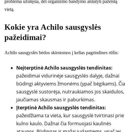
problema užsitęsia, dėl organizmo bandymo atstatyti pažeistą
vietą.
Kokie yra Achilo sausgyslės
pažeidimai?
Achilo sausgyslės bėdos skirstomos į kelias pagrindines rūšis:
Neįterptinė Achilo sausgyslės tendinitas:
pažeidimai vidurinėje sausgyslės dalyje, dažnai
būdingi aktyviems žmonėms (ypač bėgikams). Čia
sausgyslė sustorėja, nutraukiamos jos skaidulos,
jaučiamas skausmas ir paburkimas.
Įterptinė Achilo sausgyslės tendinitas:
pažeidžiama ta vieta, kur sausgyslė tvirtinasi prie
kulno kaulo. Dažnai čia formuojasi kaulinės
ataugos. Būdingas ir mažai judantiems, ypač jei