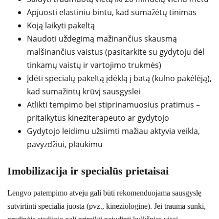
Apjuosti elastiniu bintu, kad sumažėtų tinimas
Koją laikyti pakeltą
Naudoti uždegimą mažinančius skausmą
malšinančius vaistus (pasitarkite su gydytoju dėl
tinkamų vaistų ir vartojimo trukmės)
Įdėti specialų pakeltą įdėklą į batą (kulno pakėlėją),
kad sumažintų krūvį sausgyslei
Atlikti tempimo bei stiprinamuosius pratimus –
pritaikytus kineziterapeuto ar gydytojo
Gydytojo leidimu užsiimti mažiau aktyvia veikla,
pavyzdžiui, plaukimu
Imobilizacija ir specialūs prietaisai
Lengvo patempimo atveju gali būti rekomenduojama sausgyslę
sutvirtinti specialia juosta (pvz., kineziologine). Jei trauma sunki,