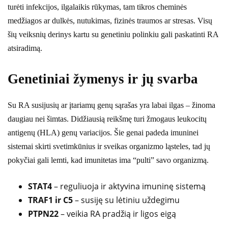
turėti infekcijos, ilgalaikis rūkymas, tam tikros cheminės
medžiagos ar dulkės, nutukimas, fizinės traumos ar stresas. Visų
šių veiksnių derinys kartu su genetiniu polinkiu gali paskatinti RA
atsiradimą.
Genetiniai žymenys ir jų svarba
Su RA susijusių ar įtariamų genų sąrašas yra labai ilgas – žinoma
daugiau nei šimtas. Didžiausią reikšmę turi žmogaus leukocitų
antigenų (HLA) genų variacijos. Šie genai padeda imuninei
sistemai skirti svetimkūnius ir sveikas organizmo ląsteles, tad jų
pokyčiai gali lemti, kad imunitetas ima “pulti” savo organizmą.
STAT4
– reguliuoja ir aktyvina imuninę sistemą
TRAF1 ir C5
– susiję su lėtiniu uždegimu
PTPN22
– veikia RA pradžią ir ligos eigą