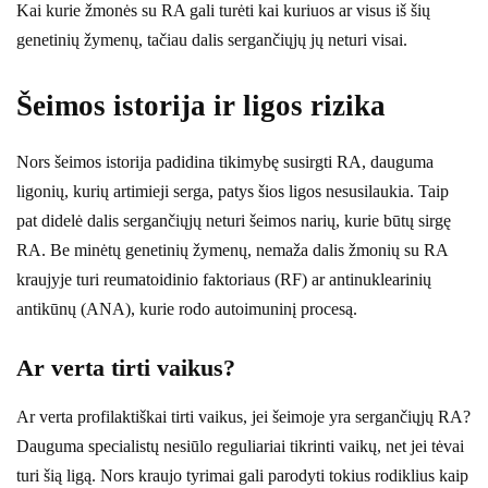
Kai kurie žmonės su RA gali turėti kai kuriuos ar visus iš šių
genetinių žymenų, tačiau dalis sergančiųjų jų neturi visai.
Šeimos istorija ir ligos rizika
Nors šeimos istorija padidina tikimybę susirgti RA, dauguma
ligonių, kurių artimieji serga, patys šios ligos nesusilaukia. Taip
pat didelė dalis sergančiųjų neturi šeimos narių, kurie būtų sirgę
RA. Be minėtų genetinių žymenų, nemaža dalis žmonių su RA
kraujyje turi reumatoidinio faktoriaus (RF) ar antinuklearinių
antikūnų (ANA), kurie rodo autoimuninį procesą.
Ar verta tirti vaikus?
Ar verta profilaktiškai tirti vaikus, jei šeimoje yra sergančiųjų RA?
Dauguma specialistų nesiūlo reguliariai tikrinti vaikų, net jei tėvai
turi šią ligą. Nors kraujo tyrimai gali parodyti tokius rodiklius kaip