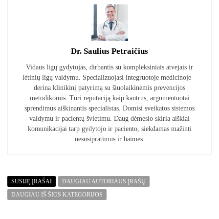
Dr. Saulius Petraičius
Vidaus ligų gydytojas, dirbantis su kompleksiniais atvejais ir
lėtinių ligų valdymu. Specializuojasi integruotoje medicinoje –
derina klinikinį patyrimą su šiuolaikinėmis prevencijos
metodikomis. Turi reputaciją kaip kantrus, argumentuotai
sprendimus aiškinantis specialistas. Domisi sveikatos sistemos
valdymu ir pacientų švietimu. Daug dėmesio skiria aiškiai
komunikacijai tarp gydytojo ir paciento, siekdamas mažinti
nesusipratimus ir baimes.
SUSIJĘ ĮRAŠAI
DAUGIAU AUTORIAUS ĮRAŠŲ
DAUGIAU IŠ ŠIOS KATEGORIJOS