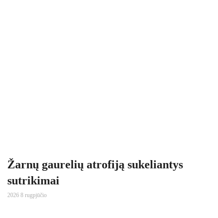
Žarnų gaurelių atrofiją sukeliantys
sutrikimai
2026 8 rugpjūčio