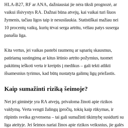
HLA-B27, RF ar ANA, dažniausiai jie nėra tiksli prognozė, ar
vaikui išsivystys RA. Dažnai būna atvejų, kai vaikai turi šiuos
žymenis, tačiau ligos taip ir nesusilaukia. Statistiškai mažiau nei
10 procentų vaikų, kurių tėvai serga artritu, vėliau patys suserga
panašia liga.
Kita vertus, jei vaikas pastebi raumenų ar sąnarių skausmus,
patiriamą sustingimą ar kitus lėtinio artrito požymius, tuomet
pakitimų ieškoti verta ir kreiptis į medikus – gali tekti atlikti
išsamesnius tyrimus, kad būtų nustatyta galimų ligų priežastis.
Kaip sumažinti riziką šeimoje?
Net jei giminėje yra RA atvejų, privaloma žinoti apie rizikos
valdymą. Verta vengti žalingų įpročių, tokių kaip rūkymas, ir
rūpintis sveika gyvensena – tai gali sumažinti tikimybę susidurti su
liga ateityje. Jei šeimos nariai žinos apie rizikos veiksnius, jie galės