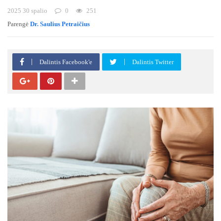
2025 30 spalio
0
251
Parengė
Dr. Saulius Petraičius
Dalintis Facebook'e
Dalintis Twitter