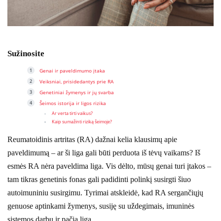
Sužinosite
Genai ir paveldimumo įtaka
Veiksniai, prisidedantys prie RA
Genetiniai žymenys ir jų svarba
Šeimos istorija ir ligos rizika
Ar verta tirti vaikus?
Kaip sumažinti riziką šeimoje?
Reumatoidinis artritas (RA) dažnai kelia klausimų apie
paveldimumą – ar ši liga gali būti perduota iš tėvų vaikams? Iš
esmės RA nėra paveldima liga. Vis dėlto, mūsų genai turi įtakos –
tam tikras genetinis fonas gali padidinti polinkį susirgti šiuo
autoimuniniu susirgimu. Tyrimai atskleidė, kad RA sergančiųjų
genuose aptinkami žymenys, susiję su uždegimais, imuninės
sistemos darbu ir pačia liga.