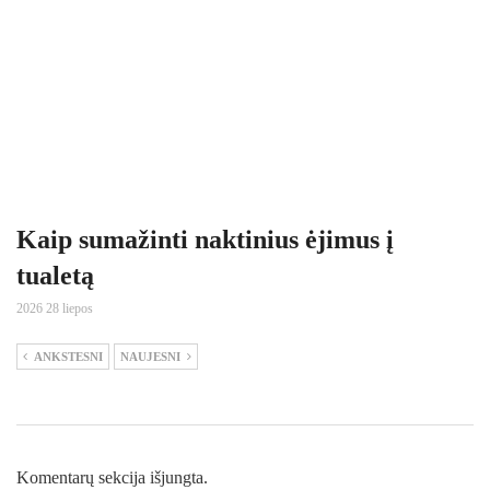
Kaip sumažinti naktinius ėjimus į
tualetą
2026 28 liepos
ANKSTESNI
NAUJESNI
Komentarų sekcija išjungta.