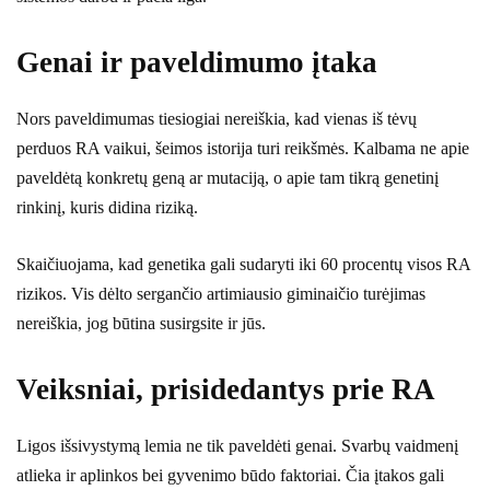
Genai ir paveldimumo įtaka
Nors paveldimumas tiesiogiai nereiškia, kad vienas iš tėvų
perduos RA vaikui, šeimos istorija turi reikšmės. Kalbama ne apie
paveldėtą konkretų geną ar mutaciją, o apie tam tikrą genetinį
rinkinį, kuris didina riziką.
Skaičiuojama, kad genetika gali sudaryti iki 60 procentų visos RA
rizikos. Vis dėlto sergančio artimiausio giminaičio turėjimas
nereiškia, jog būtina susirgsite ir jūs.
Veiksniai, prisidedantys prie RA
Ligos išsivystymą lemia ne tik paveldėti genai. Svarbų vaidmenį
atlieka ir aplinkos bei gyvenimo būdo faktoriai. Čia įtakos gali