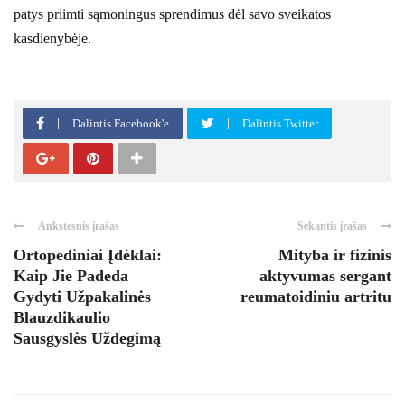
patys priimti sąmoningus sprendimus dėl savo sveikatos
kasdienybėje.
Dalintis Facebook'e
Dalintis Twitter
Ankstesnis įrašas
Sekantis įrašas
Ortopediniai Įdėklai:
Mityba ir fizinis
Kaip Jie Padeda
aktyvumas sergant
Gydyti Užpakalinės
reumatoidiniu artritu
Blauzdikaulio
Sausgyslės Uždegimą