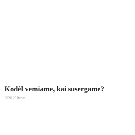
Kodėl vemiame, kai susergame?
2026 29 liepos