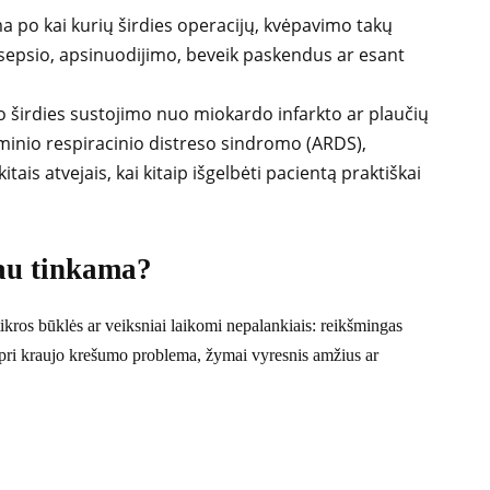
po kai kurių širdies operacijų, kvėpavimo takų
sepsio, apsinuodijimo, beveik paskendus ar esant
 širdies sustojimo nuo miokardo infarkto ar plaučių
minio respiracinio distreso sindromo (ARDS),
itais atvejais, kai kitaip išgelbėti pacientą praktiškai
au tinkama?
ikros būklės ar veiksniai laikomi nepalankiais: reikšmingas
ipri kraujo krešumo problema, žymai vyresnis amžius ar