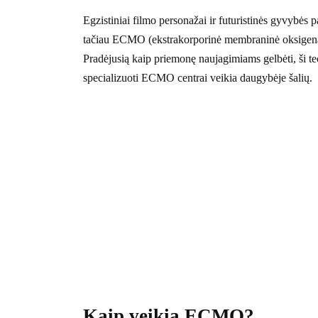
Egzistiniai filmo personažai ir futuristinės gyvybės 
tačiau ECMO (ekstrakorporinė membraninė oksigenacij
Pradėjusią kaip priemonę naujagimiams gelbėti, ši t
specializuoti ECMO centrai veikia daugybėje šalių.
Kaip veikia ECMO?