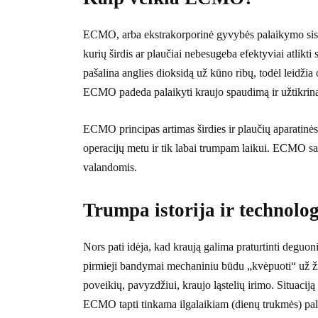
ECMO, arba ekstrakorporinė gyvybės palaikymo siste
kurių širdis ar plaučiai nebesugeba efektyviai atlikti
pašalina anglies dioksidą už kūno ribų, todėl leidžia
ECMO padeda palaikyti kraujo spaudimą ir užtikri
ECMO principas artimas širdies ir plaučių aparatinės 
operacijų metu ir tik labai trumpam laikui. ECMO sa
valandomis.
Trumpa istorija ir technolog
Nors pati idėja, kad kraują galima praturtinti deguo
pirmieji bandymai mechaniniu būdu „kvėpuoti“ už žm
poveikių, pavyzdžiui, kraujo ląstelių irimo. Situaciją
ECMO tapti tinkama ilgalaikiam (dienų trukmės) pa