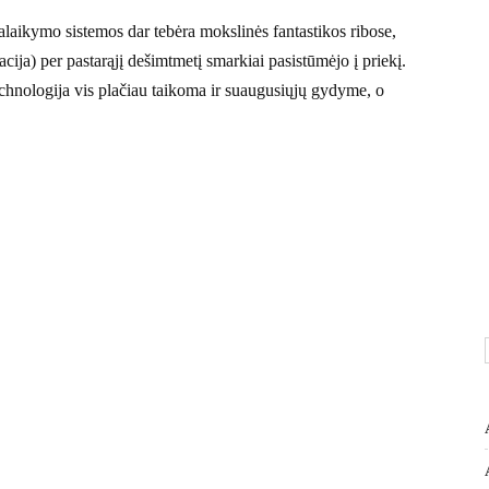
palaikymo sistemos dar tebėra mokslinės fantastikos ribose,
a) per pastarąjį dešimtmetį smarkiai pasistūmėjo į priekį.
echnologija vis plačiau taikoma ir suaugusiųjų gydyme, o