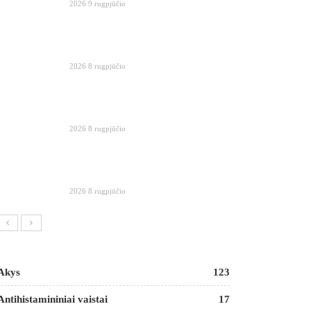
2026 9 rugpjūčio
2026 8 rugpjūčio
2026 8 rugpjūčio
2026 8 rugpjūčio
Akys
123
Antihistamininiai vaistai
17