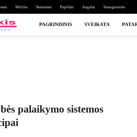
imas
Mityba
Skausmai
Papildai
Augalai
Suaugusiems
PAGRINDINIS
SVEIKATA
PATA
bės palaikymo sistemos
ipai