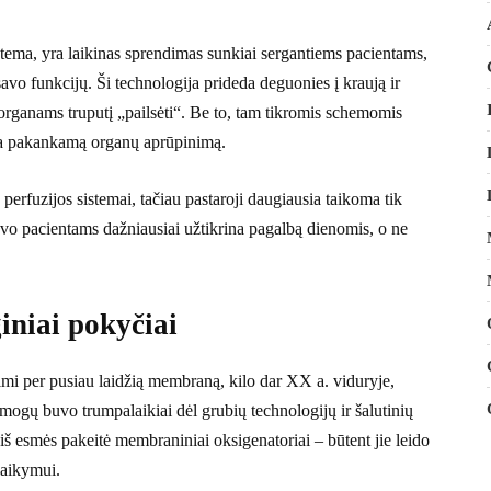
ma, yra laikinas sprendimas sunkiai sergantiems pacientams,
 savo funkcijų. Ši technologija prideda deguonies į kraują ir
 organams truputį „pailsėti“. Be to, tam tikromis schemomis
na pakankamą organų aprūpinimą.
perfuzijos sistemai, tačiau pastaroji daugiausia taikoma tik
vo pacientams dažniausiai užtikrina pagalbą dienomis, o ne
iniai pokyčiai
nimi per pusiau laidžią membraną, kilo dar XX a. viduryje,
ogų buvo trumpalaikiai dėl grubių technologijų ir šalutinių
 iš esmės pakeitė membraniniai oksigenatoriai – būtent jie leido
laikymui.