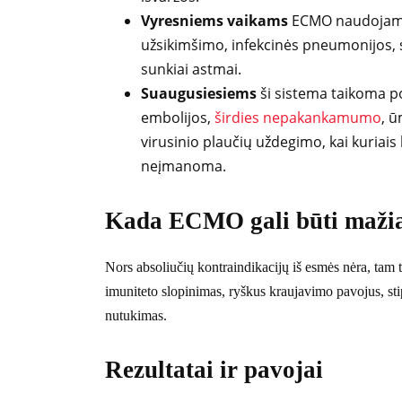
Vyresniems vaikams
ECMO naudojama 
užsikimšimo, infekcinės pneumonijos, 
sunkiai astmai.
Suaugusiesiems
ši sistema taikoma po
embolijos,
širdies nepakankamumo
, ū
virusinio plaučių uždegimo, kai kuriais k
neįmanoma.
Kada ECMO gali būti maži
Nors absoliučių kontraindikacijų iš esmės nėra, tam t
imuniteto slopinimas, ryškus kraujavimo pavojus, st
nutukimas.
Rezultatai ir pavojai