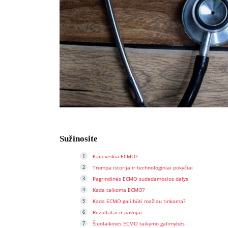
Sužinosite
Kaip veikia ECMO?
Trumpa istorija ir technologiniai pokyčiai
Pagrindinės ECMO sudedamosios dalys
Kada taikoma ECMO?
Kada ECMO gali būti mažiau tinkama?
Rezultatai ir pavojai
Šiuolaikinės ECMO taikymo galimybės