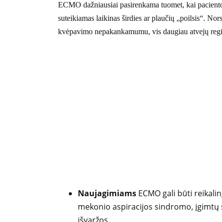
ECMO dažniausiai pasirenkama tuomet, kai paciento būk
suteikiamas laikinas širdies ar plaučių „poilsis“. No
kvėpavimo nepakankamumu, vis daugiau atvejų regis
Naujagimiams
ECMO gali būti reikalin
mekonio aspiracijos sindromo, įgimtų š
išvaržos.