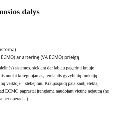
osios dalys
sistema)
V ECMO) ar arterinę (VA ECMO) prieigą
elinės) sistemos, siekiant dar labiau pagerinti kraujo
eitis nuolat koreguojamas, remiantis gyvybinių funkcijų –
nų veikloje – stebėjimu. Kraujospūdį palaikantį efektą
ad ECMO paprastai įrengiama naudojant vietinę nejautrą (ne
a per operaciją).