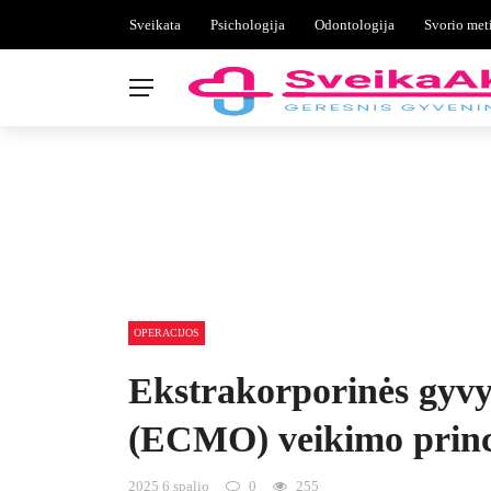
Sveikata
Psichologija
Odontologija
Svorio met
OPERACIJOS
Ekstrakorporinės gyvy
(ECMO) veikimo princ
2025 6 spalio
0
255