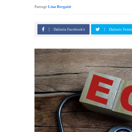
Parengė
Lina Bergaitė
Dalintis Facebook'e
Dalintis Twitt