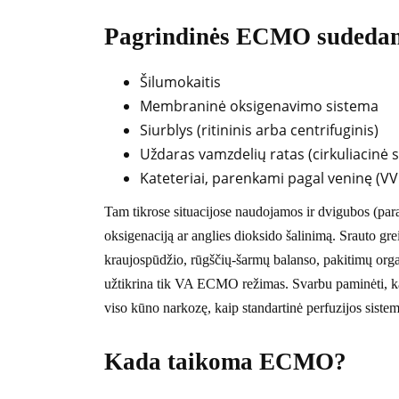
Pagrindinės ECMO sudedam
Šilumokaitis
Membraninė oksigenavimo sistema
Siurblys (ritininis arba centrifuginis)
Uždaras vamzdelių ratas (cirkuliacinė 
Kateteriai, parenkami pagal veninę (V
Tam tikrose situacijose naudojamos ir dvigubos (paral
oksigenaciją ar anglies dioksido šalinimą. Srauto gr
kraujospūdžio, rūgščių-šarmų balanso, pakitimų orga
užtikrina tik VA ECMO režimas. Svarbu paminėti, k
viso kūno narkozę, kaip standartinė perfuzijos sistem
Kada taikoma ECMO?