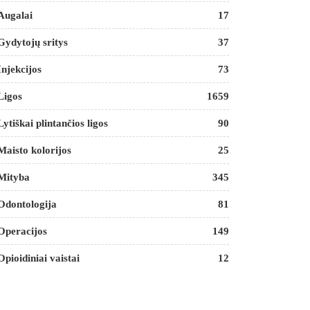
Augalai
17
Gydytojų sritys
37
Injekcijos
73
Ligos
1659
Lytiškai plintančios ligos
90
Maisto kolorijos
25
Mityba
345
Odontologija
81
Operacijos
149
Opioidiniai vaistai
12