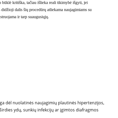
lė kritiška, tačiau išlieka reali tikimybė išgyti, jei
rs didžioji dalis šių procedūrų atliekama naujagimiams su
truojama ir tarp suaugusiųjų.
ga dėl nuolatinės naujagimių plautinės hipertenzijos,
irdies ydų, sunkių infekcijų ar įgimtos diafragmos