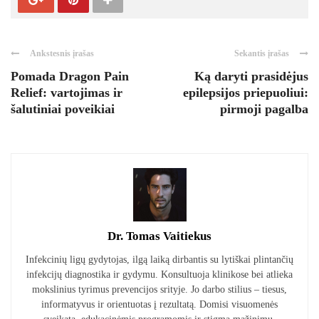
Ankstesnis įrašas
Sekantis įrašas
Pomada Dragon Pain
Ką daryti prasidėjus
Relief: vartojimas ir
epilepsijos priepuoliui:
šalutiniai poveikiai
pirmoji pagalba
Dr. Tomas Vaitiekus
Infekcinių ligų gydytojas, ilgą laiką dirbantis su lytiškai plintančių
infekcijų diagnostika ir gydymu. Konsultuoja klinikose bei atlieka
mokslinius tyrimus prevencijos srityje. Jo darbo stilius – tiesus,
informatyvus ir orientuotas į rezultatą. Domisi visuomenės