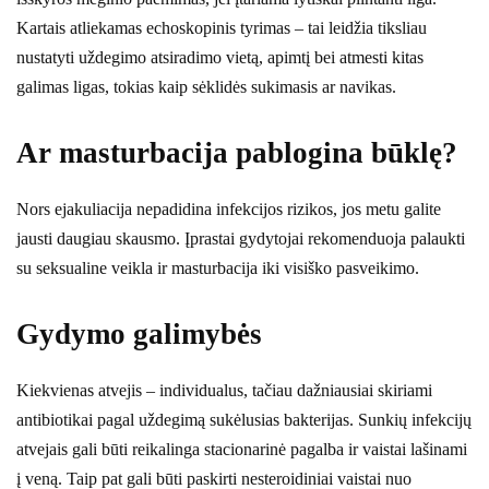
Kartais atliekamas echoskopinis tyrimas – tai leidžia tiksliau
nustatyti uždegimo atsiradimo vietą, apimtį bei atmesti kitas
galimas ligas, tokias kaip sėklidės sukimasis ar navikas.
Ar masturbacija pablogina būklę?
Nors ejakuliacija nepadidina infekcijos rizikos, jos metu galite
jausti daugiau skausmo. Įprastai gydytojai rekomenduoja palaukti
su seksualine veikla ir masturbacija iki visiško pasveikimo.
Gydymo galimybės
Kiekvienas atvejis – individualus, tačiau dažniausiai skiriami
antibiotikai pagal uždegimą sukėlusias bakterijas. Sunkių infekcijų
atvejais gali būti reikalinga stacionarinė pagalba ir vaistai lašinami
į veną. Taip pat gali būti paskirti nesteroidiniai vaistai nuo