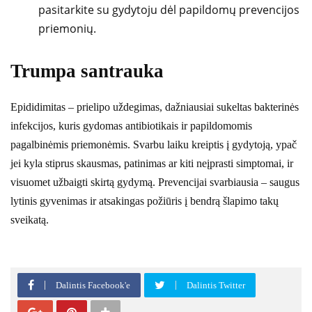
pasitarkite su gydytoju dėl papildomų prevencijos
priemonių.
Trumpa santrauka
Epididimitas – prielipo uždegimas, dažniausiai sukeltas bakterinės
infekcijos, kuris gydomas antibiotikais ir papildomomis
pagalbinėmis priemonėmis. Svarbu laiku kreiptis į gydytoją, ypač
jei kyla stiprus skausmas, patinimas ar kiti neįprasti simptomai, ir
visuomet užbaigti skirtą gydymą. Prevencijai svarbiausia – saugus
lytinis gyvenimas ir atsakingas požiūris į bendrą šlapimo takų
sveikatą.
Dalintis Facebook'e
Dalintis Twitter