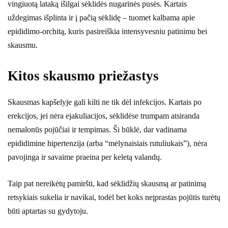
vingiuotą lataką išilgai sėklidės nugarinės pusės. Kartais
uždegimas išplinta ir į pačią sėklidę – tuomet kalbama apie
epididimo-orchitą, kuris pasireiškia intensyvesniu patinimu bei
skausmu.
Kitos skausmo priežastys
Skausmas kapšelyje gali kilti ne tik dėl infekcijos. Kartais po
erekcijos, jei nėra ejakuliacijos, sėklidėse trumpam atsiranda
nemalonūs pojūčiai ir tempimas. Ši būklė, dar vadinama
epididimine hipertenzija (arba “mėlynaisiais rutuliukais”), nėra
pavojinga ir savaime praeina per keletą valandų.
Taip pat nereikėtų pamiršti, kad sėklidžių skausmą ar patinimą
retsykiais sukelia ir navikai, todėl bet koks neįprastas pojūtis turėtų
būti aptartas su gydytoju.