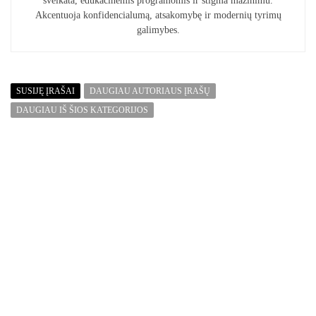
sveikata, edukacinėmis programomis ir stigma mažinimu.
Akcentuoja konfidencialumą, atsakomybę ir modernių tyrimų
galimybes.
SUSIJĘ ĮRAŠAI
DAUGIAU AUTORIAUS ĮRAŠŲ
DAUGIAU IŠ ŠIOS KATEGORIJOS