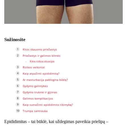
Sužinosite
Kitos skausmo priežastys
Priežastys ir galimos kilmės
Kitos rizikos situacijos
Rizikos veiksniai
Kaip atpažinti epididimitą?
Ar masturbacija pablogina būklę?
Gydymo galimybės
Gydymo trukmė ir gijimas
Galimos komplikacijos
Kaip sumažinti epididimito tikimybę?
Trumpa santrauka
Epididimitas – tai būklė, kai uždegimas paveikia prielipą –