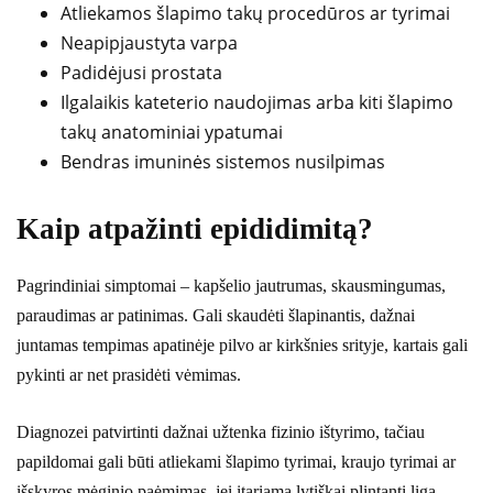
Atliekamos šlapimo takų procedūros ar tyrimai
Neapipjaustyta varpa
Padidėjusi prostata
Ilgalaikis kateterio naudojimas arba kiti šlapimo
takų anatominiai ypatumai
Bendras imuninės sistemos nusilpimas
Kaip atpažinti epididimitą?
Pagrindiniai simptomai – kapšelio jautrumas, skausmingumas,
paraudimas ar patinimas. Gali skaudėti šlapinantis, dažnai
juntamas tempimas apatinėje pilvo ar kirkšnies srityje, kartais gali
pykinti ar net prasidėti vėmimas.
Diagnozei patvirtinti dažnai užtenka fizinio ištyrimo, tačiau
papildomai gali būti atliekami šlapimo tyrimai, kraujo tyrimai ar
išskyros mėginio paėmimas, jei įtariama lytiškai plintanti liga.