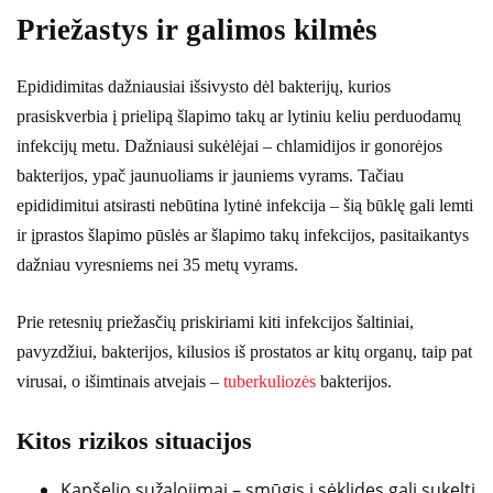
Priežastys ir galimos kilmės
Epididimitas dažniausiai išsivysto dėl bakterijų, kurios
prasiskverbia į prielipą šlapimo takų ar lytiniu keliu perduodamų
infekcijų metu. Dažniausi sukėlėjai – chlamidijos ir gonorėjos
bakterijos, ypač jaunuoliams ir jauniems vyrams. Tačiau
epididimitui atsirasti nebūtina lytinė infekcija – šią būklę gali lemti
ir įprastos šlapimo pūslės ar šlapimo takų infekcijos, pasitaikantys
dažniau vyresniems nei 35 metų vyrams.
Prie retesnių priežasčių priskiriami kiti infekcijos šaltiniai,
pavyzdžiui, bakterijos, kilusios iš prostatos ar kitų organų, taip pat
virusai, o išimtinais atvejais –
tuberkuliozės
bakterijos.
Kitos rizikos situacijos
Kapšelio sužalojimai – smūgis į sėklides gali sukelti