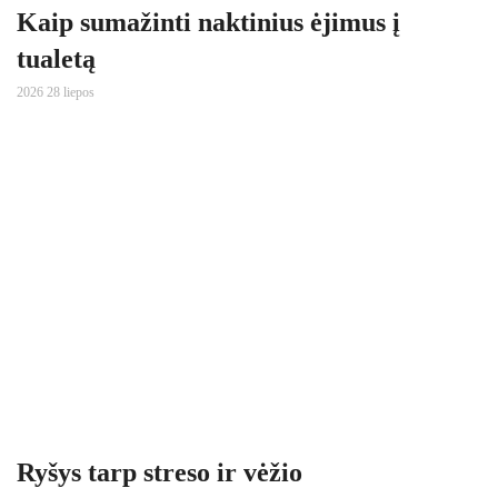
Kaip sumažinti naktinius ėjimus į
tualetą
2026 28 liepos
Ryšys tarp streso ir vėžio