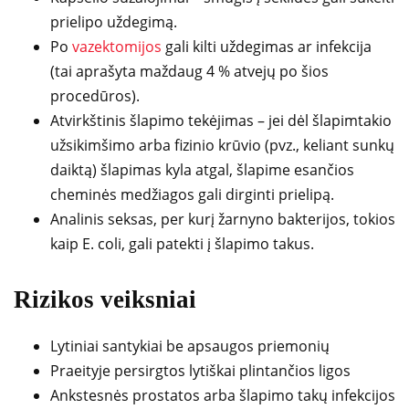
prielipo uždegimą.
Po
vazektomijos
gali kilti uždegimas ar infekcija
(tai aprašyta maždaug 4 % atvejų po šios
procedūros).
Atvirkštinis šlapimo tekėjimas – jei dėl šlapimtakio
užsikimšimo arba fizinio krūvio (pvz., keliant sunkų
daiktą) šlapimas kyla atgal, šlapime esančios
cheminės medžiagos gali dirginti prielipą.
Analinis seksas, per kurį žarnyno bakterijos, tokios
kaip E. coli, gali patekti į šlapimo takus.
Rizikos veiksniai
Lytiniai santykiai be apsaugos priemonių
Praeityje persirgtos lytiškai plintančios ligos
Ankstesnės prostatos arba šlapimo takų infekcijos