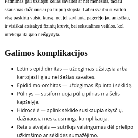
Patinimas gali užsitęsti kelias savaites ar net mėnesius, tačiau
skausmas dažniausiai po truputį slopsta. Labai svarbu suvartoti
visą paskirtų vaistų kursą, net jei savijauta pagerėjo jau anksčiau,
ir visiškai atsisakyti fizinių krūvių bei seksualinės veiklos, kol
infekcija iki galo neišgydyta.
Galimos komplikacijos
Lėtinis epididimitas — uždegimas užsitęsia arba
kartojasi ilgiau nei šešias savaites.
Epididimo-orchitas — uždegimas išplinta į sėklidę.
Pūlinys — susiformuoja pūlių pilnas maišelis
kapšelyje.
Hidrocėlė — aplink sėklidę susikaupia skysčių,
dažniausiai neskausminga komplikacija.
Retais atvejais — sutrikęs vaisingumas dėl prielipo
užkimšimo ar sėklidės sumažėjimo.