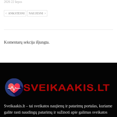
2026 22 liepos
ANKSTESNI
NAUJESNI
Komentarų sekcija išjungta.
Sveikaakis.lt – tai sveikatos naujienų ir patarimų portalas, kuriame
galite rasti naudingų patarimų ir sužinoti apie galimas sveikatos