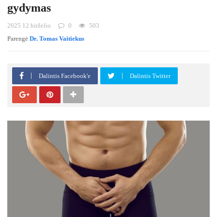
gydymas
2025 12 birželio
0
503
Parengė
Dr. Tomas Vaitiekus
Dalintis Facebook'e
Dalintis Twitter