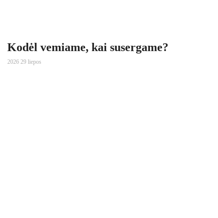
Kodėl vemiame, kai susergame?
2026 29 liepos