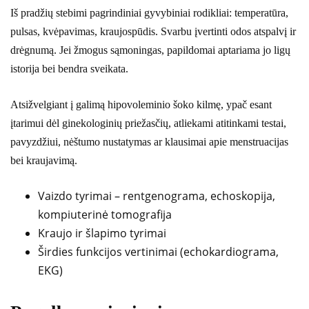
Iš pradžių stebimi pagrindiniai gyvybiniai rodikliai: temperatūra,
pulsas, kvėpavimas, kraujospūdis. Svarbu įvertinti odos atspalvį ir
drėgnumą. Jei žmogus sąmoningas, papildomai aptariama jo ligų
istorija bei bendra sveikata.
Atsižvelgiant į galimą hipovoleminio šoko kilmę, ypač esant
įtarimui dėl ginekologinių priežasčių, atliekami atitinkami testai,
pavyzdžiui, nėštumo nustatymas ar klausimai apie menstruacijas
bei kraujavimą.
Vaizdo tyrimai – rentgenograma, echoskopija,
kompiuterinė tomografija
Kraujo ir šlapimo tyrimai
Širdies funkcijos vertinimai (echokardiograma,
EKG)