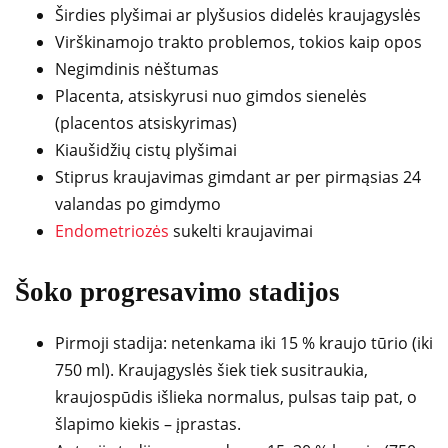
Širdies plyšimai ar plyšusios didelės kraujagyslės
Virškinamojo trakto problemos, tokios kaip opos
Negimdinis nėštumas
Placenta, atsiskyrusi nuo gimdos sienelės
(placentos atsiskyrimas)
Kiaušidžių cistų plyšimai
Stiprus kraujavimas gimdant ar per pirmąsias 24
valandas po gimdymo
Endometriozės
sukelti kraujavimai
Šoko progresavimo stadijos
Pirmoji stadija: netenkama iki 15 % kraujo tūrio (iki
750 ml). Kraujagyslės šiek tiek susitraukia,
kraujospūdis išlieka normalus, pulsas taip pat, o
šlapimo kiekis – įprastas.