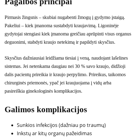
Pagalbos principai
Pirmasis žingsnis – skubiai nugabenti žmogų į gydymo įstaigą.
Pakeliui – kiek įmanoma sustabdyti kraujavimą. Ligoninėje
gydytojai stengiasi kiek įmanoma greičiau aprūpinti visus organus
deguonimi, stabdyti kraujo netekimą ir papildyti skysčius.
Skysčius dažniausiai leidžiama tiesiai į veną, naudojant lašelines
sistemas. Jei netenkama daugiau nei 30 % savo kraujo, didžioji
dalis pacientų prireikia ir kraujo perpylimo. Prireikus, taikomos
chirurginės priemonės, ypač jei kraujuojama į vidų arba
pasireiškia ginekologinės komplikacijos.
Galimos komplikacijos
Sunkios infekcijos (dažniau po traumų)
Inkstų ar kitų organų pažeidimas