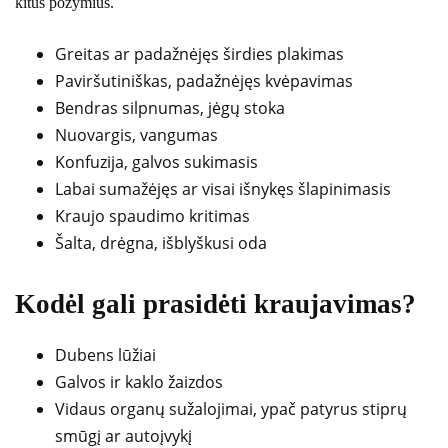
kitus požymius.
Greitas ar padažnėjęs širdies plakimas
Paviršutiniškas, padažnėjęs kvėpavimas
Bendras silpnumas, jėgų stoka
Nuovargis, vangumas
Konfuzija, galvos sukimasis
Labai sumažėjęs ar visai išnykęs šlapinimasis
Kraujo spaudimo kritimas
Šalta, drėgna, išblyškusi oda
Kodėl gali prasidėti kraujavimas?
Dubens lūžiai
Galvos ir kaklo žaizdos
Vidaus organų sužalojimai, ypač patyrus stiprų
smūgį ar autoįvykį