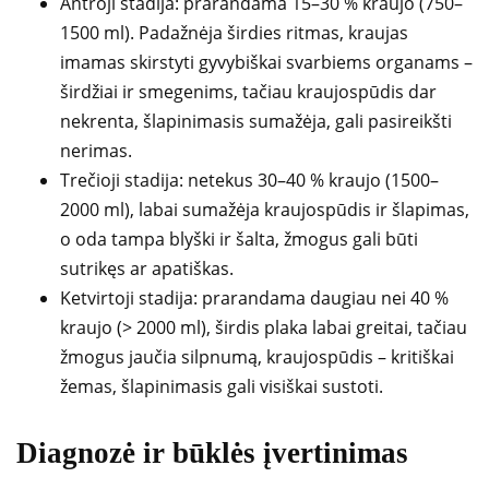
Antroji stadija: prarandama 15–30 % kraujo (750–
1500 ml). Padažnėja širdies ritmas, kraujas
imamas skirstyti gyvybiškai svarbiems organams –
širdžiai ir smegenims, tačiau kraujospūdis dar
nekrenta, šlapinimasis sumažėja, gali pasireikšti
nerimas.
Trečioji stadija: netekus 30–40 % kraujo (1500–
2000 ml), labai sumažėja kraujospūdis ir šlapimas,
o oda tampa blyški ir šalta, žmogus gali būti
sutrikęs ar apatiškas.
Ketvirtoji stadija: prarandama daugiau nei 40 %
kraujo (> 2000 ml), širdis plaka labai greitai, tačiau
žmogus jaučia silpnumą, kraujospūdis – kritiškai
žemas, šlapinimasis gali visiškai sustoti.
Diagnozė ir būklės įvertinimas