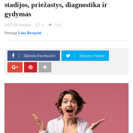
stadijos, priežastys, diagnostika ir
gydymas
2025 26 birželio
0
514
Parengė
Lina Bergaitė
Dalintis Facebook'e
Dalintis Twitter