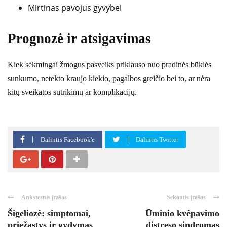
Mirtinas pavojus gyvybei
Prognozė ir atsigavimas
Kiek sėkmingai žmogus pasveiks priklauso nuo pradinės būklės
sunkumo, netekto kraujo kiekio, pagalbos greičio bei to, ar nėra
kitų sveikatos sutrikimų ar komplikacijų.
Dalintis Facebook'e
Dalintis Twitter
Ankstesnis įrašas
Sekantis įrašas
Šigeliozė: simptomai,
Ūminio kvėpavimo
priežastys ir gydymas
distreso sindromas