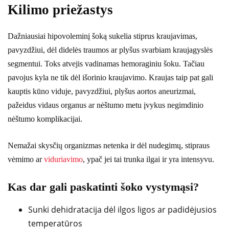
Kilimo priežastys
Dažniausiai hipovoleminį šoką sukelia stiprus kraujavimas,
pavyzdžiui, dėl didelės traumos ar plyšus svarbiam kraujagyslės
segmentui. Toks atvejis vadinamas hemoraginiu šoku. Tačiau
pavojus kyla ne tik dėl išorinio kraujavimo. Kraujas taip pat gali
kauptis kūno viduje, pavyzdžiui, plyšus aortos aneurizmai,
pažeidus vidaus organus ar nėštumo metu įvykus negimdinio
nėštumo komplikacijai.
Nemažai skysčių organizmas netenka ir dėl nudegimų, stipraus
vėmimo ar
viduriavimo
, ypač jei tai trunka ilgai ir yra intensyvu.
Kas dar gali paskatinti šoko vystymąsi?
Sunki dehidratacija dėl ilgos ligos ar padidėjusios
temperatūros