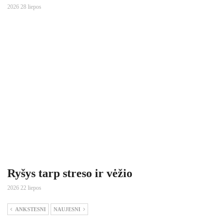
2026 28 liepos
Ryšys tarp streso ir vėžio
2026 22 liepos
ANKSTESNI
NAUJESNI