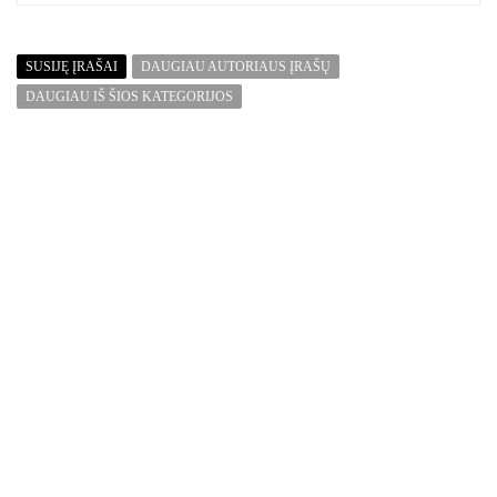
SUSIJĘ ĮRAŠAI
DAUGIAU AUTORIAUS ĮRAŠŲ
DAUGIAU IŠ ŠIOS KATEGORIJOS