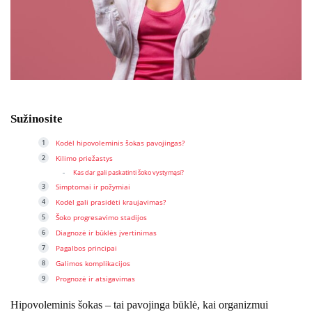
Sužinosite
Kodėl hipovoleminis šokas pavojingas?
Kilimo priežastys
Kas dar gali paskatinti šoko vystymąsi?
Simptomai ir požymiai
Kodėl gali prasidėti kraujavimas?
Šoko progresavimo stadijos
Diagnozė ir būklės įvertinimas
Pagalbos principai
Galimos komplikacijos
Prognozė ir atsigavimas
Hipovoleminis šokas – tai pavojinga būklė, kai organizmui