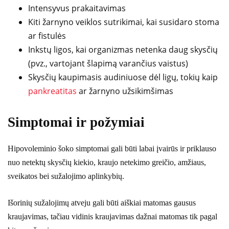
Intensyvus prakaitavimas
Kiti žarnyno veiklos sutrikimai, kai susidaro stoma
ar fistulės
Inkstų ligos, kai organizmas netenka daug skysčių
(pvz., vartojant šlapimą varančius vaistus)
Skysčių kaupimasis audiniuose dėl ligų, tokių kaip
pankreatitas
ar žarnyno užsikimšimas
Simptomai ir požymiai
Hipovoleminio šoko simptomai gali būti labai įvairūs ir priklauso
nuo netektų skysčių kiekio, kraujo netekimo greičio, amžiaus,
sveikatos bei sužalojimo aplinkybių.
Išorinių sužalojimų atveju gali būti aiškiai matomas gausus
kraujavimas, tačiau vidinis kraujavimas dažnai matomas tik pagal