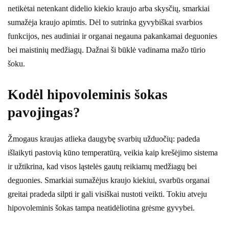
netikėtai netenkant didelio kiekio kraujo arba skysčių, smarkiai
sumažėja kraujo apimtis. Dėl to sutrinka gyvybiškai svarbios
funkcijos, nes audiniai ir organai negauna pakankamai deguonies
bei maistinių medžiagų. Dažnai ši būklė vadinama mažo tūrio
šoku.
Kodėl hipovoleminis šokas
pavojingas?
Žmogaus kraujas atlieka daugybę svarbių užduočių: padeda
išlaikyti pastovią kūno temperatūrą, veikia kaip krešėjimo sistema
ir užtikrina, kad visos ląstelės gautų reikiamų medžiagų bei
deguonies. Smarkiai sumažėjus kraujo kiekiui, svarbūs organai
greitai pradeda silpti ir gali visiškai nustoti veikti. Tokiu atveju
hipovoleminis šokas tampa neatidėliotina grėsme gyvybei.