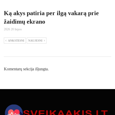
Ką akys patiria per ilgą vakarą prie
žaidimų ekrano
2026 20 liepos
ANKSTESNI
NAUJESNI
Komentarų sekcija išjungta.