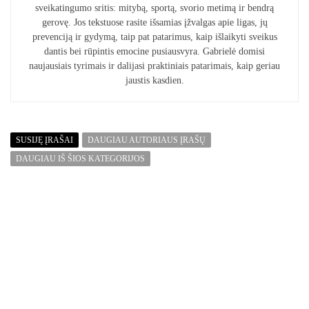
sveikatingumo sritis: mitybą, sportą, svorio metimą ir bendrą
gerovę. Jos tekstuose rasite išsamias įžvalgas apie ligas, jų
prevenciją ir gydymą, taip pat patarimus, kaip išlaikyti sveikus
dantis bei rūpintis emocine pusiausvyra. Gabrielė domisi
naujausiais tyrimais ir dalijasi praktiniais patarimais, kaip geriau
jaustis kasdien.
SUSIJĘ ĮRAŠAI
DAUGIAU AUTORIAUS ĮRAŠŲ
DAUGIAU IŠ ŠIOS KATEGORIJOS