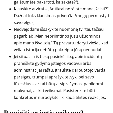
galėtumėte pakartoti, ką sakėte?“).
Klauskite atvirai – „Ar tikrai norėjote mane įžeisti?“
Dažnai toks klausimas priverčia žmogų permąstyti
savo elgesį.
Nedvejodami išsakykite nuomonę tvirtai, tačiau
pagarbiai: „Man nepriimtinos jūsų užuominos
apie mano išvaizdą.“ Tą pravartu daryti viešai, kad
vėliau istorija nebūtų pakreipta jūsų nenaudai.
Jei situacija iš tiesų pasiekė ribą, apie incidentą
praneškite gydymo įstaigos vadovui arba
administracijai raštu. Įtraukite darbuotojo vardą,
pareigas, trumpai aprašykite įvykį bei savo
lūkesčius – ar tai būtų atsiprašymas, papildomi
mokymai, ar kiti veiksmai. Pasistenkite būti
konkretūs ir nurodykite, iki kada tikitės reakcijos.
Pamiršti ar imtis veiksmų?