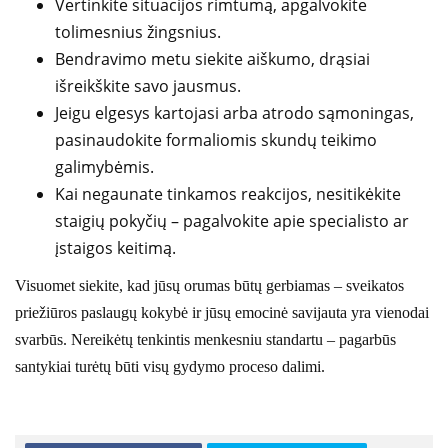
Vertinkite situacijos rimtumą, apgalvokite
tolimesnius žingsnius.
Bendravimo metu siekite aiškumo, drąsiai
išreikškite savo jausmus.
Jeigu elgesys kartojasi arba atrodo sąmoningas,
pasinaudokite formaliomis skundų teikimo
galimybėmis.
Kai negaunate tinkamos reakcijos, nesitikėkite
staigių pokyčių – pagalvokite apie specialisto ar
įstaigos keitimą.
Visuomet siekite, kad jūsų orumas būtų gerbiamas – sveikatos
priežiūros paslaugų kokybė ir jūsų emocinė savijauta yra vienodai
svarbūs. Nereikėtų tenkintis menkesniu standartu – pagarbūs
santykiai turėtų būti visų gydymo proceso dalimi.