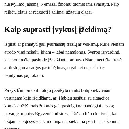
nusivylimo jausmą. Nemažai žmonių tuomet ima svarstyti, kaip
reikėtų elgtis ar reaguoti į galimai užgaulų elgesį.
Kaip suprasti įvykusį įžeidimą?
Išgirsti ar pamatyti gali įvairiausių frazių ar veiksmų, kurie vienam
atrodo visai nekalti, kitam – labai nemalonūs. Svarbu įsivardinti,
kas konkrečiai pasirodė įžeidžiant – ar buvo ištarta neetiška frazė,
ar tiesiog neatsargus pastebėjimas, o gal net nepasisekęs
bandymas pajuokauti.
Pavyzdžiui, ar darbuotojo pasakyta mintis būtų kiekvienam
vertinama kaip įžeidžianti, ar ji labiau susijusi su situacijos
kontekstu? Kartais žmonės gali pasielgti nemandagiai tiesiog
pavargę ar patys išgyvendami stresą. Tačiau būna ir atvejų, kai
užgaulus elgesys yra sąmoningas ir siekiama įžeisti ar pažeminti