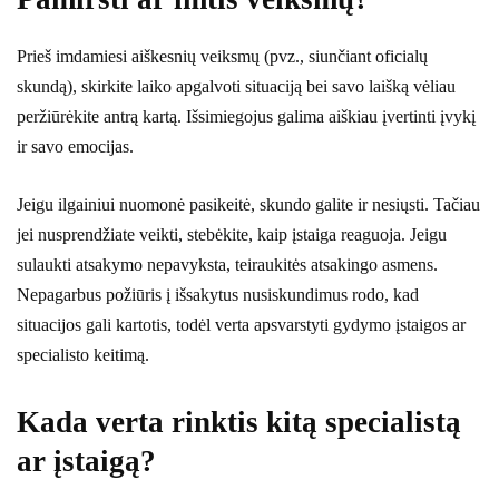
Prieš imdamiesi aiškesnių veiksmų (pvz., siunčiant oficialų
skundą), skirkite laiko apgalvoti situaciją bei savo laišką vėliau
peržiūrėkite antrą kartą. Išsimiegojus galima aiškiau įvertinti įvykį
ir savo emocijas.
Jeigu ilgainiui nuomonė pasikeitė, skundo galite ir nesiųsti. Tačiau
jei nusprendžiate veikti, stebėkite, kaip įstaiga reaguoja. Jeigu
sulaukti atsakymo nepavyksta, teiraukitės atsakingo asmens.
Nepagarbus požiūris į išsakytus nusiskundimus rodo, kad
situacijos gali kartotis, todėl verta apsvarstyti gydymo įstaigos ar
specialisto keitimą.
Kada verta rinktis kitą specialistą
ar įstaigą?