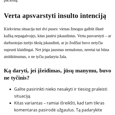
pacientą.
Verta apsvarstyti insulto intenciją
Kiekviena situacija turi dvi puses: vienas žmogus galbūt ištarė
kažką nepagalvojęs, kitas jautėsi įskaudintas. Verta pasvarstyti – ar
darbuotojas turėjo tikslą įskaudinti, ar jo žodžiai buvo netyčia
suprasti klaidingai. Net jeigu jausmas nemalonus, neretai tai būna
atsitiktinumas, o ne tyčia padaryta žala.
Ką daryti, jei įžeidimas, jūsų manymu, buvo
ne tyčinis?
Galite pasirinkti nieko nesakyti ir tiesiog praleisti
situaciją.
Kitas variantas – ramiai išreikšti, kad tam tikras
komentaras pasirodė užgaulus. Tą padarykite