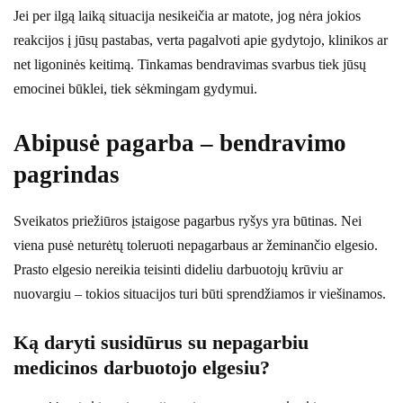
Jei per ilgą laiką situacija nesikeičia ar matote, jog nėra jokios
reakcijos į jūsų pastabas, verta pagalvoti apie gydytojo, klinikos ar
net ligoninės keitimą. Tinkamas bendravimas svarbus tiek jūsų
emocinei būklei, tiek sėkmingam gydymui.
Abipusė pagarba – bendravimo
pagrindas
Sveikatos priežiūros įstaigose pagarbus ryšys yra būtinas. Nei
viena pusė neturėtų toleruoti nepagarbaus ar žeminančio elgesio.
Prasto elgesio nereikia teisinti dideliu darbuotojų krūviu ar
nuovargiu – tokios situacijos turi būti sprendžiamos ir viešinamos.
Ką daryti susidūrus su nepagarbiu
medicinos darbuotojo elgesiu?