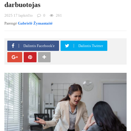
darbuotojas
2025 17 lapkričio
0
261
Parengė
Gabrielė Žymantaitė
Dalintis Facebook'e
Dalintis Twitter