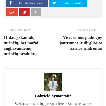
Dalintis Facebook'e
Dalintis Twitter
Ankstesnis įrašas
Sekantis įrašas
11 daug skaidulų
Visceralinis padidėjęs
turinčių, bet mažai
jautrumas ir dirgliosios
angliavandenių
žarnos sindromas
turinčių produktų
Gabrielė Žymantaitė
Sveikatos ir psichologijos specialistė, rašanti apie įvairias