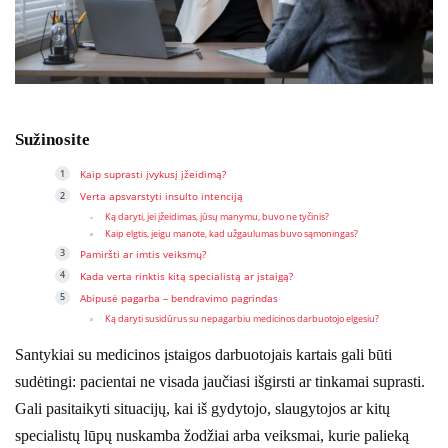
Sužinosite
Kaip suprasti įvykusį įžeidimą?
Verta apsvarstyti insulto intenciją
Ką daryti, jei įžeidimas, jūsų manymu, buvo ne tyčinis?
Kaip elgtis, jeigu manote, kad užgaulumas buvo sąmoningas?
Pamiršti ar imtis veiksmų?
Kada verta rinktis kitą specialistą ar įstaigą?
Abipusė pagarba – bendravimo pagrindas
Ką daryti susidūrus su nepagarbiu medicinos darbuotojo elgesiu?
Santykiai su medicinos įstaigos darbuotojais kartais gali būti
sudėtingi: pacientai ne visada jaučiasi išgirsti ar tinkamai suprasti.
Gali pasitaikyti situacijų, kai iš gydytojo, slaugytojos ar kitų
specialistų lūpų nuskamba žodžiai arba veiksmai, kurie palieką