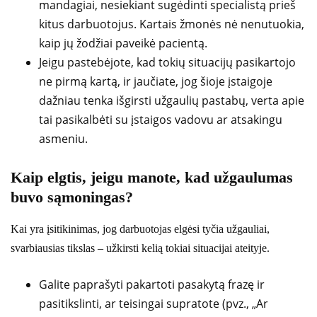
mandagiai, nesiekiant sugėdinti specialistą prieš
kitus darbuotojus. Kartais žmonės nė nenutuokia,
kaip jų žodžiai paveikė pacientą.
Jeigu pastebėjote, kad tokių situacijų pasikartojo
ne pirmą kartą, ir jaučiate, jog šioje įstaigoje
dažniau tenka išgirsti užgaulių pastabų, verta apie
tai pasikalbėti su įstaigos vadovu ar atsakingu
asmeniu.
Kaip elgtis, jeigu manote, kad užgaulumas
buvo sąmoningas?
Kai yra įsitikinimas, jog darbuotojas elgėsi tyčia užgauliai,
svarbiausias tikslas – užkirsti kelią tokiai situacijai ateityje.
Galite paprašyti pakartoti pasakytą frazę ir
pasitikslinti, ar teisingai supratote (pvz., „Ar