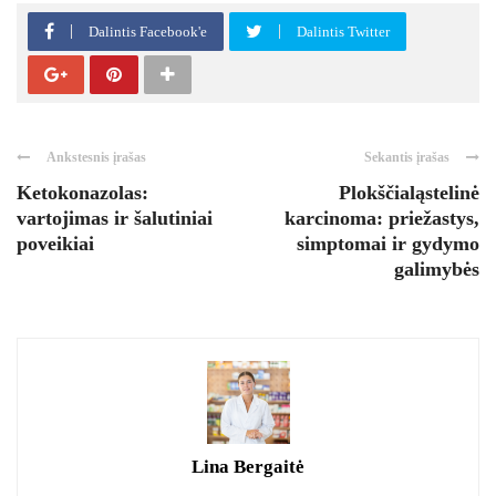
Dalintis Facebook'e
Dalintis Twitter
Ankstesnis įrašas
Sekantis įrašas
Ketokonazolas:
Plokščialąstelinė
vartojimas ir šalutiniai
karcinoma: priežastys,
poveikiai
simptomai ir gydymo
galimybės
Lina Bergaitė