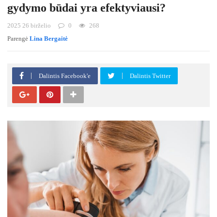
gydymo būdai yra efektyviausi?
2025 26 birželio
0
268
Parengė
Lina Bergaitė
Dalintis Facebook'e
Dalintis Twitter