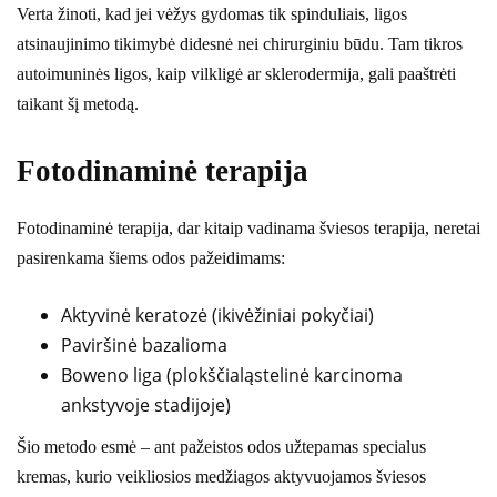
Verta žinoti, kad jei vėžys gydomas tik spinduliais, ligos
atsinaujinimo tikimybė didesnė nei chirurginiu būdu. Tam tikros
autoimuninės ligos, kaip vilkligė ar sklerodermija, gali paaštrėti
taikant šį metodą.
Fotodinaminė terapija
Fotodinaminė terapija, dar kitaip vadinama šviesos terapija, neretai
pasirenkama šiems odos pažeidimams:
Aktyvinė keratozė (ikivėžiniai pokyčiai)
Paviršinė bazalioma
Boweno liga (plokščialąstelinė karcinoma
ankstyvoje stadijoje)
Šio metodo esmė – ant pažeistos odos užtepamas specialus
kremas, kurio veikliosios medžiagos aktyvuojamos šviesos