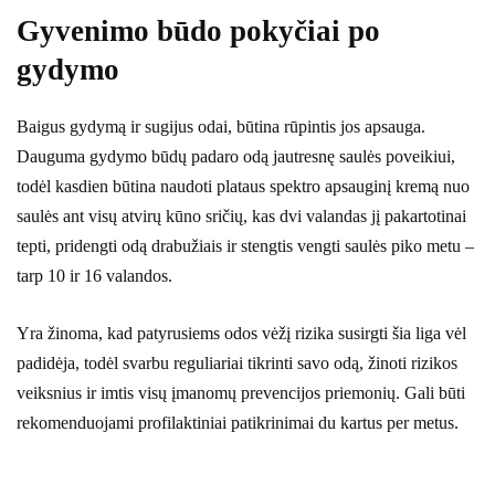
Gyvenimo būdo pokyčiai po
gydymo
Baigus gydymą ir sugijus odai, būtina rūpintis jos apsauga.
Dauguma gydymo būdų padaro odą jautresnę saulės poveikiui,
todėl kasdien būtina naudoti plataus spektro apsauginį kremą nuo
saulės ant visų atvirų kūno sričių, kas dvi valandas jį pakartotinai
tepti, pridengti odą drabužiais ir stengtis vengti saulės piko metu –
tarp 10 ir 16 valandos.
Yra žinoma, kad patyrusiems odos vėžį rizika susirgti šia liga vėl
padidėja, todėl svarbu reguliariai tikrinti savo odą, žinoti rizikos
veiksnius ir imtis visų įmanomų prevencijos priemonių. Gali būti
rekomenduojami profilaktiniai patikrinimai du kartus per metus.