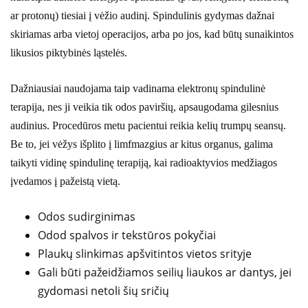
ar protonų) tiesiai į vėžio audinį. Spindulinis gydymas dažnai
skiriamas arba vietoj operacijos, arba po jos, kad būtų sunaikintos
likusios piktybinės ląstelės.
Dažniausiai naudojama taip vadinama elektronų spindulinė
terapija, nes ji veikia tik odos paviršių, apsaugodama gilesnius
audinius. Procedūros metu pacientui reikia kelių trumpų seansų.
Be to, jei vėžys išplito į limfmazgius ar kitus organus, galima
taikyti vidinę spindulinę terapiją, kai radioaktyvios medžiagos
įvedamos į pažeistą vietą.
Odos sudirginimas
Odod spalvos ir tekstūros pokyčiai
Plaukų slinkimas apšvitintos vietos srityje
Gali būti pažeidžiamos seilių liaukos ar dantys, jei
gydomasi netoli šių sričių