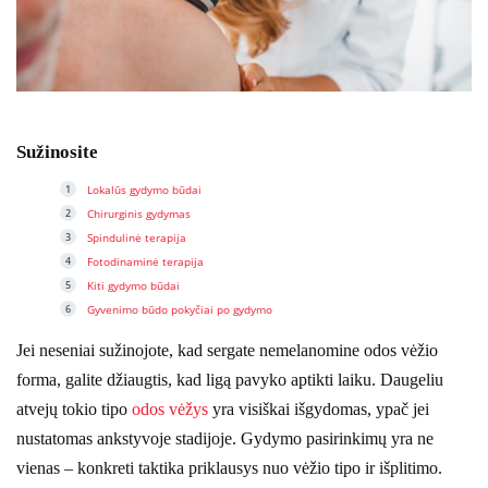
Sužinosite
Lokalūs gydymo būdai
Chirurginis gydymas
Spindulinė terapija
Fotodinaminė terapija
Kiti gydymo būdai
Gyvenimo būdo pokyčiai po gydymo
Jei neseniai sužinojote, kad sergate nemelanomine odos vėžio
forma, galite džiaugtis, kad ligą pavyko aptikti laiku. Daugeliu
atvejų tokio tipo
odos vėžys
yra visiškai išgydomas, ypač jei
nustatomas ankstyvoje stadijoje. Gydymo pasirinkimų yra ne
vienas – konkreti taktika priklausys nuo vėžio tipo ir išplitimo.