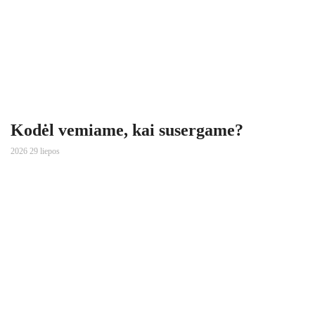
Kodėl vemiame, kai susergame?
2026 29 liepos