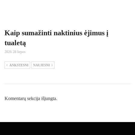
Kaip sumažinti naktinius ėjimus į
tualetą
2026 28 liepos
ANKSTESNI
NAUJESNI
Komentarų sekcija išjungta.