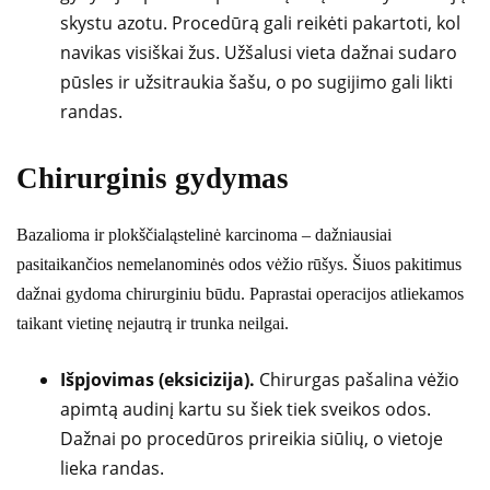
skystu azotu. Procedūrą gali reikėti pakartoti, kol
navikas visiškai žus. Užšalusi vieta dažnai sudaro
pūsles ir užsitraukia šašu, o po sugijimo gali likti
randas.
Chirurginis gydymas
Bazalioma ir plokščialąstelinė karcinoma – dažniausiai
pasitaikančios nemelanominės odos vėžio rūšys. Šiuos pakitimus
dažnai gydoma chirurginiu būdu. Paprastai operacijos atliekamos
taikant vietinę nejautrą ir trunka neilgai.
Išpjovimas (eksicizija).
Chirurgas pašalina vėžio
apimtą audinį kartu su šiek tiek sveikos odos.
Dažnai po procedūros prireikia siūlių, o vietoje
lieka randas.