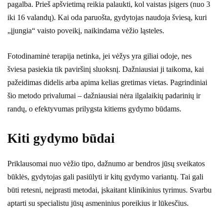
pagalba. Prieš apšvietimą reikia palaukti, kol vaistas įsigers (nuo 3
iki 16 valandų). Kai oda paruošta, gydytojas naudoja šviesą, kuri
„įjungia“ vaisto poveikį, naikindama vėžio ląsteles.
Fotodinaminė terapija netinka, jei vėžys yra giliai odoje, nes
šviesa pasiekia tik paviršinį sluoksnį. Dažniausiai ji taikoma, kai
pažeidimas didelis arba apima kelias gretimas vietas. Pagrindiniai
šio metodo privalumai – dažniausiai nėra ilgalaikių padarinių ir
randų, o efektyvumas prilygsta kitiems gydymo būdams.
Kiti gydymo būdai
Priklausomai nuo vėžio tipo, dažnumo ar bendros jūsų sveikatos
būklės, gydytojas gali pasiūlyti ir kitų gydymo variantų. Tai gali
būti retesni, neįprasti metodai, įskaitant klinikinius tyrimus. Svarbu
aptarti su specialistu jūsų asmeninius poreikius ir lūkesčius.