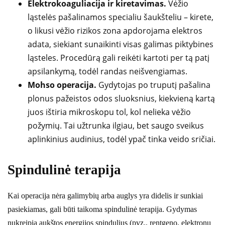
Elektrokoaguliacija ir kiretavimas.
Vėžio
ląstelės pašalinamos specialiu šaukšteliu – kirete,
o likusi vėžio rizikos zona apdorojama elektros
adata, siekiant sunaikinti visas galimas piktybines
ląsteles. Procedūrą gali reikėti kartoti per tą patį
apsilankymą, todėl randas neišvengiamas.
Mohso operacija.
Gydytojas po truputį pašalina
plonus pažeistos odos sluoksnius, kiekvieną kartą
juos ištiria mikroskopu tol, kol nelieka vėžio
požymių. Tai užtrunka ilgiau, bet saugo sveikus
aplinkinius audinius, todėl ypač tinka veido sričiai.
Spindulinė terapija
Kai operacija nėra galimybių arba auglys yra didelis ir sunkiai
pasiekiamas, gali būti taikoma spindulinė terapija. Gydymas
nukreipia aukštos energijos spindulius (pvz., rentgeno, elektronų