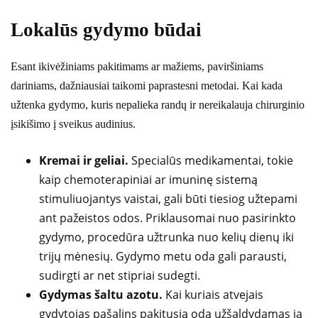
Lokalūs gydymo būdai
Esant ikivėžiniams pakitimams ar mažiems, paviršiniams
dariniams, dažniausiai taikomi paprastesni metodai. Kai kada
užtenka gydymo, kuris nepalieka randų ir nereikalauja chirurginio
įsikišimo į sveikus audinius.
Kremai ir geliai.
Specialūs medikamentai, tokie
kaip chemoterapiniai ar imuninę sistemą
stimuliuojantys vaistai, gali būti tiesiog užtepami
ant pažeistos odos. Priklausomai nuo pasirinkto
gydymo, procedūra užtrunka nuo kelių dienų iki
trijų mėnesių. Gydymo metu oda gali parausti,
sudirgti ar net stipriai sudegti.
Gydymas šaltu azotu.
Kai kuriais atvejais
gydytojas pašalins pakitusią odą užšaldydamas ją