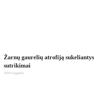
Žarnų gaurelių atrofiją sukeliantys
sutrikimai
2026 8 rugpjūčio