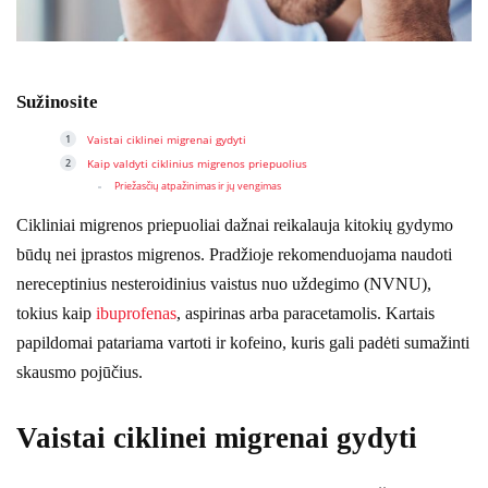
Sužinosite
Vaistai ciklinei migrenai gydyti
Kaip valdyti ciklinius migrenos priepuolius
Priežasčių atpažinimas ir jų vengimas
Cikliniai migrenos priepuoliai dažnai reikalauja kitokių gydymo
būdų nei įprastos migrenos. Pradžioje rekomenduojama naudoti
nereceptinius nesteroidinius vaistus nuo uždegimo (NVNU),
tokius kaip
ibuprofenas
, aspirinas arba paracetamolis. Kartais
papildomai patariama vartoti ir kofeino, kuris gali padėti sumažinti
skausmo pojūčius.
Vaistai ciklinei migrenai gydyti