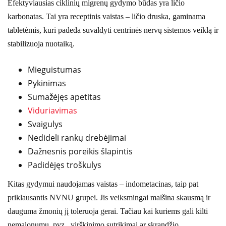
Efektyviausias ciklinių migrenų gydymo būdas yra ličio
karbonatas. Tai yra receptinis vaistas – ličio druska, gaminama
tabletėmis, kuri padeda suvaldyti centrinės nervų sistemos veiklą ir
stabilizuoja nuotaiką.
Mieguistumas
Pykinimas
Sumažėjęs apetitas
Viduriavimas
Svaigulys
Nedideli rankų drebėjimai
Dažnesnis poreikis šlapintis
Padidėjęs troškulys
Kitas gydymui naudojamas vaistas – indometacinas, taip pat
priklausantis NVNU grupei. Jis veiksmingai malšina skausmą ir
dauguma žmonių jį toleruoja gerai. Tačiau kai kuriems gali kilti
nemalonumų, pvz., virškinimo sutrikimai ar skrandžio