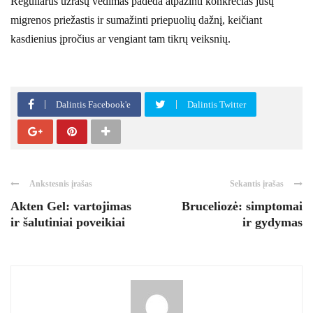
Reguliarus užrašų vedimas padeda atpažinti konkrečias jūsų
migrenos priežastis ir sumažinti priepuolių dažnį, keičiant
kasdienius įpročius ar vengiant tam tikrų veiksnių.
Dalintis Facebook'e
Dalintis Twitter
Ankstesnis įrašas
Sekantis įrašas
Akten Gel: vartojimas
Bruceliozė: simptomai
ir šalutiniai poveikiai
ir gydymas