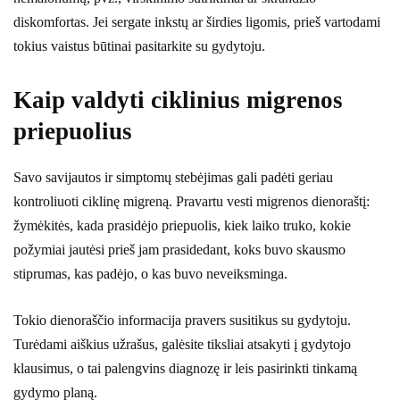
diskomfortas. Jei sergate inkstų ar širdies ligomis, prieš vartodami
tokius vaistus būtinai pasitarkite su gydytoju.
Kaip valdyti ciklinius migrenos
priepuolius
Savo savijautos ir simptomų stebėjimas gali padėti geriau
kontroliuoti ciklinę migreną. Pravartu vesti migrenos dienoraštį:
žymėkitės, kada prasidėjo priepuolis, kiek laiko truko, kokie
požymiai jautėsi prieš jam prasidedant, koks buvo skausmo
stiprumas, kas padėjo, o kas buvo neveiksminga.
Tokio dienoraščio informacija pravers susitikus su gydytoju.
Turėdami aiškius užrašus, galėsite tiksliai atsakyti į gydytojo
klausimus, o tai palengvins diagnozę ir leis pasirinkti tinkamą
gydymo planą.