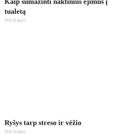
Kaip sumažinti naktinius ėjimus į
tualetą
2026 28 liepos
Ryšys tarp streso ir vėžio
2026 22 liepos