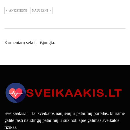
ANKSTESNI
NAUJESNI
Komentarų sekcija išjungta.
Sveikaakis.lt – tai sveikatos naujienų ir patarimų portalas, kuriame
galite rasti naudingų patarimų ir sužinoti apie galimas sveikatos
rizikas.