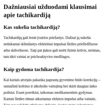
Dažniausiai užduodami klausimai
apie tachikardiją
Kas sukelia tachikardiją?
Tachikardiją gali lemti įvairios priežastys. Dažnai ją sukelia
netinkamai sklindantys elektriniai impulsai širdies prieširdžiuose
arba skilveliuose. Taip pat įtakos gali turėti fizinis krūvis, nerimas,
tam tikri vaistai ar psichoaktyvios medžiagos.
Kaip gydoma tachikardija?
Kai kuriais atvejais pakanka paprastų gyvenimo būdo korekcijų –
sumažinti kofeino ir alkoholio vartojimą bei skirti daugiau laiko
poilsiui. Esant poreikiui, taikomas medikamentinis gydymas.
Kartais širdies ritmas atkuriamas elektros impulsu arba vaistais.