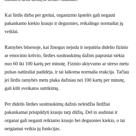
Kai širdis dirba per greitai, organizmo ląstelės gali negauti
pakankamo kiekio kraujo ir deguonies, reikalingo normaliai jų
veiklai.
Ramybės būsenoje, kai žmogus nejuda ir nepatiria didelio fizinio
ar emocinio krūvio, širdies susitraukimų dažnis paprastai siekia
nuo 60 iki 100 kartų per minutę. Fizinio aktyvumo ar streso metu
pulsas natūraliai padidėja, ir tai laikoma normalia reakcija. Tačiau
jei širdis ramybės metu plaka dažniau nei 100 kartų per minutę,
gali kilti sveikatos sutrikimų.
Per didelis širdies susitraukimų dažnis neleidžia širdžiai
pakankamai prisipildyti krauju tarp dūžių. Dėl to audiniai ir
organai gali negauti reikiamo kraujo bei deguonies kiekio, o tai
neigiamai veikia jų funkcijas.