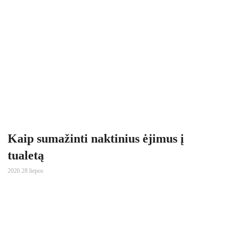
Kaip sumažinti naktinius ėjimus į
tualetą
2026 28 liepos