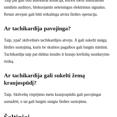
Taip pat gali būti atliekama abliacija, kurios metu sukuriamas
randinis audinys, blokuojantis neteisingus elektrinius signalus.
Retais atvejais gali būti reikalinga atvira širdies operacija.
Ar tachikardija pavojinga?
Taip, ypač skilvelinės tachikardijos atveju. Ji gali sukelti staigų
širdies sustojimą, kuris be skubios pagalbos gali baigtis mirtimi.
Tachikardija taip pat didina insulto ir kraujo krešulių susidarymo
riziką.
Ar tachikardija gali sukelti žemą
kraujospūdį?
Taip. Skilvelių virpėjimo metu kraujospūdis gali pavojingai
sumažėti, o tai gali baigtis staigiu širdies sustojimu.