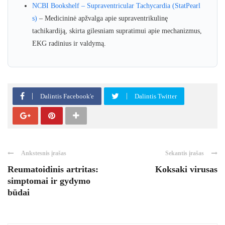
NCBI Bookshelf – Supraventricular Tachycardia (StatPearl
s)
– Medicininė apžvalga apie supraventrikulinę
tachikardiją, skirta gilesniam supratimui apie mechanizmus,
EKG radinius ir valdymą.
Dalintis Facebook'e
Dalintis Twitter
Ankstesnis įrašas
Sekantis įrašas
Reumatoidinis artritas:
Koksaki virusas
simptomai ir gydymo
būdai