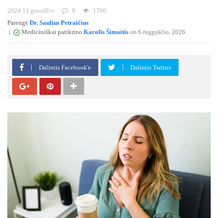
2024 11 gruodžio
0
1760
Parengė
Dr. Saulius Petraičius
|
Mediciniškai patikrino
Karolis Šimaitis
on 6 rugpjūčio, 2026
Dalintis Facebook'e
Dalintis Twitter