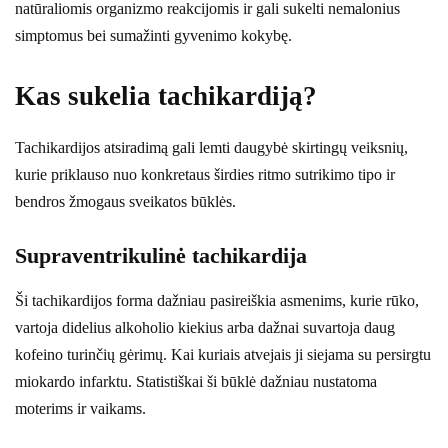
natūraliomis organizmo reakcijomis ir gali sukelti nemalonius
simptomus bei sumažinti gyvenimo kokybę.
Kas sukelia tachikardiją?
Tachikardijos atsiradimą gali lemti daugybė skirtingų veiksnių,
kurie priklauso nuo konkretaus širdies ritmo sutrikimo tipo ir
bendros žmogaus sveikatos būklės.
Supraventrikulinė tachikardija
Ši tachikardijos forma dažniau pasireiškia asmenims, kurie rūko,
vartoja didelius alkoholio kiekius arba dažnai suvartoja daug
kofeino turinčių gėrimų. Kai kuriais atvejais ji siejama su persirgtu
miokardo infarktu. Statistiškai ši būklė dažniau nustatoma
moterims ir vaikams.