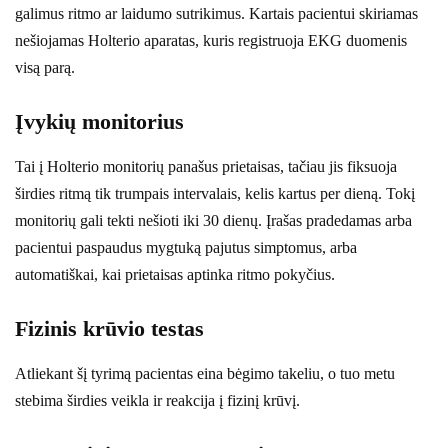
galimus ritmo ar laidumo sutrikimus. Kartais pacientui skiriamas
nešiojamas Holterio aparatas, kuris registruoja EKG duomenis
visą parą.
Įvykių monitorius
Tai į Holterio monitorių panašus prietaisas, tačiau jis fiksuoja
širdies ritmą tik trumpais intervalais, kelis kartus per dieną. Tokį
monitorių gali tekti nešioti iki 30 dienų. Įrašas pradedamas arba
pacientui paspaudus mygtuką pajutus simptomus, arba
automatiškai, kai prietaisas aptinka ritmo pokyčius.
Fizinis krūvio testas
Atliekant šį tyrimą pacientas eina bėgimo takeliu, o tuo metu
stebima širdies veikla ir reakcija į fizinį krūvį.