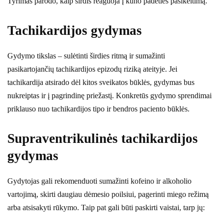
Tyrimas parodo, kaip širdis reaguoja į kūno padėties pasikeitimą.
Tachikardijos gydymas
Gydymo tikslas – sulėtinti širdies ritmą ir sumažinti
pasikartojančių tachikardijos epizodų riziką ateityje. Jei
tachikardija atsirado dėl kitos sveikatos būklės, gydymas bus
nukreiptas ir į pagrindinę priežastį. Konkretūs gydymo sprendimai
priklauso nuo tachikardijos tipo ir bendros paciento būklės.
Supraventrikulinės tachikardijos
gydymas
Gydytojas gali rekomenduoti sumažinti kofeino ir alkoholio
vartojimą, skirti daugiau dėmesio poilsiui, pagerinti miego režimą
arba atsisakyti rūkymo. Taip pat gali būti paskirti vaistai, tarp jų: