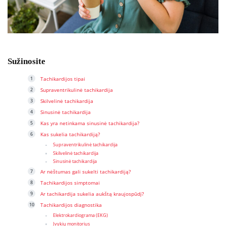
Sužinosite
Tachikardijos tipai
Supraventrikulinė tachikardija
Skilvelinė tachikardija
Sinusinė tachikardija
Kas yra netinkama sinusinė tachikardija?
Kas sukelia tachikardiją?
Supraventrikulinė tachikardija
Skilvelinė tachikardija
Sinusinė tachikardija
Ar nėštumas gali sukelti tachikardiją?
Tachikardijos simptomai
Ar tachikardija sukelia aukštą kraujospūdį?
Tachikardijos diagnostika
Elektrokardiograma (EKG)
Įvykių monitorius