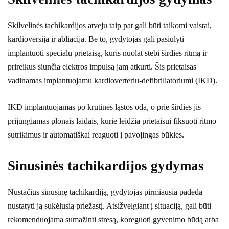
Skilvelinės tachikardijos atveju taip pat gali būti taikomi vaistai,
kardioversija ir abliacija. Be to, gydytojas gali pasiūlyti
implantuoti specialų prietaisą, kuris nuolat stebi širdies ritmą ir
prireikus siunčia elektros impulsą jam atkurti. Šis prietaisas
vadinamas implantuojamu kardioverteriu-defibriliatoriumi (IKD).
IKD implantuojamas po krūtinės ląstos oda, o prie širdies jis
prijungiamas plonais laidais, kurie leidžia prietaisui fiksuoti ritmo
sutrikimus ir automatiškai reaguoti į pavojingas būkles.
Sinusinės tachikardijos gydymas
Nustačius sinusinę tachikardiją, gydytojas pirmiausia padeda
nustatyti ją sukėlusią priežastį. Atsižvelgiant į situaciją, gali būti
rekomenduojama sumažinti stresą, koreguoti gyvenimo būdą arba