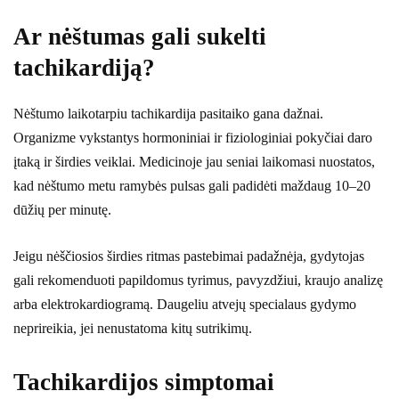
Ar nėštumas gali sukelti
tachikardiją?
Nėštumo laikotarpiu tachikardija pasitaiko gana dažnai.
Organizme vykstantys hormoniniai ir fiziologiniai pokyčiai daro
įtaką ir širdies veiklai. Medicinoje jau seniai laikomasi nuostatos,
kad nėštumo metu ramybės pulsas gali padidėti maždaug 10–20
dūžių per minutę.
Jeigu nėščiosios širdies ritmas pastebimai padažnėja, gydytojas
gali rekomenduoti papildomus tyrimus, pavyzdžiui, kraujo analizę
arba elektrokardiogramą. Daugeliu atvejų specialaus gydymo
neprireikia, jei nenustatoma kitų sutrikimų.
Tachikardijos simptomai