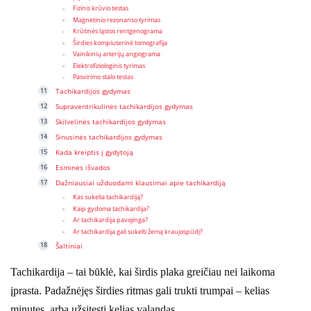
Fizinis krūvio testas
Magnetinio rezonanso tyrimas
Krūtinės ląstos rentgenograma
Širdies kompiuterinė tomografija
Vainikinių arterijų angiograma
Elektrofiziologinis tyrimas
Pasvirimo stalo testas
Tachikardijos gydymas
Supraventrikulinės tachikardijos gydymas
Skilvelinės tachikardijos gydymas
Sinusinės tachikardijos gydymas
Kada kreiptis į gydytoją
Esminės išvados
Dažniausiai užduodami klausimai apie tachikardiją
Kas sukelia tachikardiją?
Kaip gydoma tachikardija?
Ar tachikardija pavojinga?
Ar tachikardija gali sukelti žemą kraujospūdį?
Šaltiniai
Tachikardija – tai būklė, kai širdis plaka greičiau nei laikoma
įprasta. Padažnėjęs širdies ritmas gali trukti trumpai – kelias
minutes, arba užsitęsti kelias valandas.