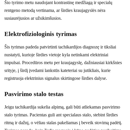
Šio tyrimo metu naudojant kontrastinę medžiagą ir specialų
rentgeno metodą vertinama, ar širdies kraujagyslės nėra
susiaurėjusios ar užsikimšusios.
Elektrofiziologinis tyrimas
Šis tyrimas padeda patvirtinti tachikardijos diagnozę ir tiksliai
nustatyti, kurioje širdies vietoje kyla netinkami elektriniai
impulsai. Procedūros metu per kraujagyslę, dažniausiai kirkšnies
srityje, į širdį įvedami lankstūs kateteriai su jutikliais, kurie
registruoja elektrinius signalus skirtingose širdies dalyse.
Pasvirimo stalo testas
Jeigu tachikardija sukelia alpimą, gali būti atliekamas pasvirimo
stalo tyrimas. Pacientas guli ant specialaus stalo, stebint širdies
ritmą ir dažnį, o vėliau stalas pakeliamas į beveik stovimą padėtį.