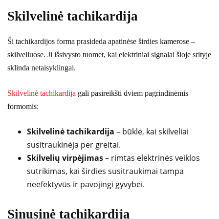
Skilvelinė tachikardija
Ši tachikardijos forma prasideda apatinėse širdies kamerose –
skilveliuose. Ji išsivysto tuomet, kai elektriniai signalai šioje srityje
sklinda netaisyklingai.
Skilvelinė tachikardija
gali pasireikšti dviem pagrindinėmis
formomis:
Skilvelinė tachikardija
– būklė, kai skilveliai
susitraukinėja per greitai.
Skilvelių virpėjimas
– rimtas elektrinės veiklos
sutrikimas, kai širdies susitraukimai tampa
neefektyvūs ir pavojingi gyvybei.
Sinusinė tachikardija