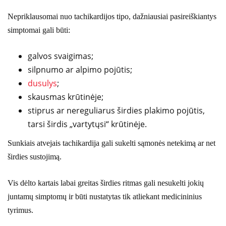
Nepriklausomai nuo tachikardijos tipo, dažniausiai pasireiškiantys
simptomai gali būti:
galvos svaigimas;
silpnumo ar alpimo pojūtis;
dusulys
;
skausmas krūtinėje;
stiprus ar nereguliarus širdies plakimo pojūtis,
tarsi širdis „vartytųsi“ krūtinėje.
Sunkiais atvejais tachikardija gali sukelti sąmonės netekimą ar net
širdies sustojimą.
Vis dėlto kartais labai greitas širdies ritmas gali nesukelti jokių
juntamų simptomų ir būti nustatytas tik atliekant medicininius
tyrimus.