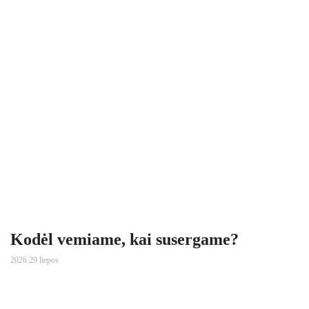
Kodėl vemiame, kai susergame?
2026 29 liepos