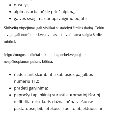
dusulys;
alpimas arba būklė prieš alpimą;
galvos svaigimas ar apsvaigimo pojūtis.
Skilvelių virpėjimas gali visiškai sustabdyti širdies darbą. Tokiu
atveju gali nutrūkti ir kvėpavimas – tai vadinama staigia širdies
mirtimi.
Jeigu žmogus netikėtai sukniumba, nebekvėpuoja ir
neapčiuopiamas pulsas, būtina:
nedelsiant skambinti skubiosios pagalbos
numeriu 112;
pradėti gaivinimą;
paprašyti aplinkinių surasti automatinį išorinį
defibriliatorių, kuris dažnai būna viešuose
pastatuose, bibliotekose, sporto objektuose ar