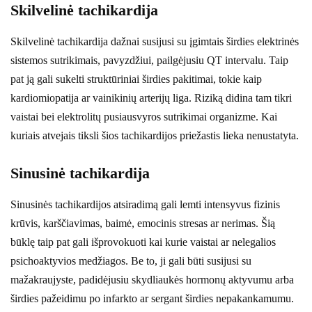
Skilvelinė tachikardija
Skilvelinė tachikardija dažnai susijusi su įgimtais širdies elektrinės
sistemos sutrikimais, pavyzdžiui, pailgėjusiu QT intervalu. Taip
pat ją gali sukelti struktūriniai širdies pakitimai, tokie kaip
kardiomiopatija ar vainikinių arterijų liga. Riziką didina tam tikri
vaistai bei elektrolitų pusiausvyros sutrikimai organizme. Kai
kuriais atvejais tiksli šios tachikardijos priežastis lieka nenustatyta.
Sinusinė tachikardija
Sinusinės tachikardijos atsiradimą gali lemti intensyvus fizinis
krūvis, karščiavimas, baimė, emocinis stresas ar nerimas. Šią
būklę taip pat gali išprovokuoti kai kurie vaistai ar nelegalios
psichoaktyvios medžiagos. Be to, ji gali būti susijusi su
mažakraujyste, padidėjusiu skydliaukės hormonų aktyvumu arba
širdies pažeidimu po infarkto ar sergant širdies nepakankamumu.