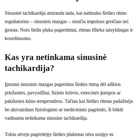
Sinusinė tachikardija atsiranda tada, kai natūralus širdies ritmo
reguliatorius – sinusinis mazgas – siunčia impulsus greičiau nei
įprasta. Nors širdis plaka pagreitintai, ritmas išlieka taisyklingas ir
koordinuotas.
Kas yra netinkama sinusinė
tachikardija?
Įprastai sinusinis mazgas pagreitina širdies ritmą dėl aiškios
priežasties, pavyzdžiui, fizinio krūvio, emocinės įtampos ar
pakilusios kūno temperatūros. Tačiau kai širdies ritmas padažnėja
be akivaizdaus fiziologinio ar medicininio pagrindo, ši būklė
vadinama netinkama sinusine tachikardija.
Tokiu atveju pagreitėjęs širdies plakimas nėra susijęs su