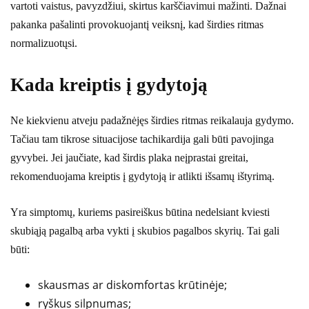
vartoti vaistus, pavyzdžiui, skirtus karščiavimui mažinti. Dažnai
pakanka pašalinti provokuojantį veiksnį, kad širdies ritmas
normalizuotųsi.
Kada kreiptis į gydytoją
Ne kiekvienu atveju padažnėjęs širdies ritmas reikalauja gydymo.
Tačiau tam tikrose situacijose tachikardija gali būti pavojinga
gyvybei. Jei jaučiate, kad širdis plaka neįprastai greitai,
rekomenduojama kreiptis į gydytoją ir atlikti išsamų ištyrimą.
Yra simptomų, kuriems pasireiškus būtina nedelsiant kviesti
skubiąją pagalbą arba vykti į skubios pagalbos skyrių. Tai gali
būti:
skausmas ar diskomfortas krūtinėje;
ryškus silpnumas;