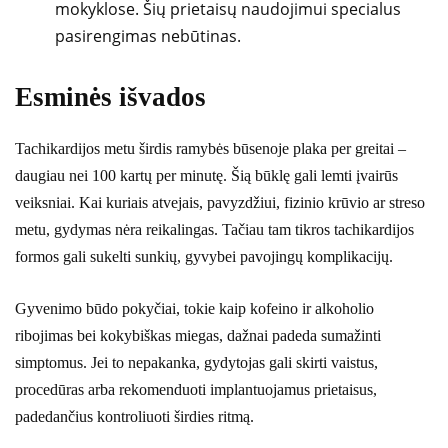
mokyklose. Šių prietaisų naudojimui specialus
pasirengimas nebūtinas.
Esminės išvados
Tachikardijos metu širdis ramybės būsenoje plaka per greitai –
daugiau nei 100 kartų per minutę. Šią būklę gali lemti įvairūs
veiksniai. Kai kuriais atvejais, pavyzdžiui, fizinio krūvio ar streso
metu, gydymas nėra reikalingas. Tačiau tam tikros tachikardijos
formos gali sukelti sunkių, gyvybei pavojingų komplikacijų.
Gyvenimo būdo pokyčiai, tokie kaip kofeino ir alkoholio
ribojimas bei kokybiškas miegas, dažnai padeda sumažinti
simptomus. Jei to nepakanka, gydytojas gali skirti vaistus,
procedūras arba rekomenduoti implantuojamus prietaisus,
padedančius kontroliuoti širdies ritmą.