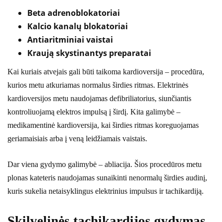
Beta adrenoblokatoriai
Kalcio kanalų blokatoriai
Antiaritminiai vaistai
Kraują skystinantys preparatai
Kai kuriais atvejais gali būti taikoma kardioversija – procedūra,
kurios metu atkuriamas normalus širdies ritmas. Elektrinės
kardioversijos metu naudojamas defibriliatorius, siunčiantis
kontroliuojamą elektros impulsą į širdį. Kita galimybė –
medikamentinė kardioversija, kai širdies ritmas koreguojamas
geriamaisiais arba į veną leidžiamais vaistais.
Dar viena gydymo galimybė – abliacija. Šios procedūros metu
plonas kateteris naudojamas sunaikinti nenormalų širdies audinį,
kuris sukelia netaisyklingus elektrinius impulsus ir tachikardiją.
Skilvelinės tachikardijos gydymas