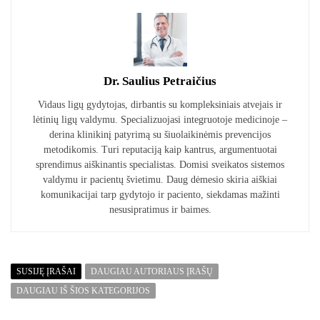
Dr. Saulius Petraičius
Vidaus ligų gydytojas, dirbantis su kompleksiniais atvejais ir
lėtinių ligų valdymu. Specializuojasi integruotoje medicinoje –
derina klinikinį patyrimą su šiuolaikinėmis prevencijos
metodikomis. Turi reputaciją kaip kantrus, argumentuotai
sprendimus aiškinantis specialistas. Domisi sveikatos sistemos
valdymu ir pacientų švietimu. Daug dėmesio skiria aiškiai
komunikacijai tarp gydytojo ir paciento, siekdamas mažinti
nesusipratimus ir baimes.
SUSIJĘ ĮRAŠAI
DAUGIAU AUTORIAUS ĮRAŠŲ
DAUGIAU IŠ ŠIOS KATEGORIJOS