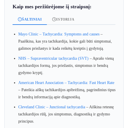
Kaip mes peržiūrėjome šį straipsnį:
ŠALTINIAI
ISTORIJA
Mayo Clinic – Tachycardia: Symptoms and causes
–
Paaiškina, kas yra tachikardija, kokie gali būti simptomai,
galimos priežastys ir kada reikėtų kreiptis į gydytoją.
NHS – Supraventricular tachycardia (SVT)
– Aprašo vieną
tachikardijos formą, jos priežastis, simptomus ir bendrą
gydymo kryptį.
American Heart Association – Tachycardia: Fast Heart Rate
– Pateikia aiškų tachikardijos apibrėžimą, pagrindinius tipus
ir bendrą informaciją apie diagnostiką.
Cleveland Clinic – Junctional tachycardia
– Aiškina retesnę
tachikardijos rūšį, jos simptomus, diagnostiką ir gydymo
principus.