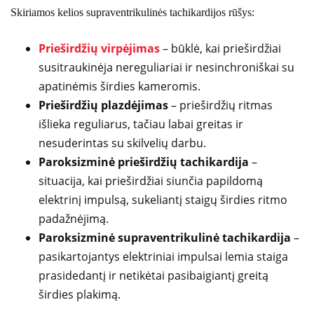
Skiriamos kelios supraventrikulinės tachikardijos rūšys:
Prieširdžių virpėjimas
– būklė, kai prieširdžiai
susitraukinėja nereguliariai ir nesinchroniškai su
apatinėmis širdies kameromis.
Prieširdžių plazdėjimas
– prieširdžių ritmas
išlieka reguliarus, tačiau labai greitas ir
nesuderintas su skilvelių darbu.
Paroksizminė prieširdžių tachikardija
–
situacija, kai prieširdžiai siunčia papildomą
elektrinį impulsą, sukeliantį staigų širdies ritmo
padažnėjimą.
Paroksizminė supraventrikulinė tachikardija
–
pasikartojantys elektriniai impulsai lemia staiga
prasidedantį ir netikėtai pasibaigiantį greitą
širdies plakimą.