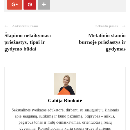
Ankstesnis įrašas
Sekantis įrašas
Šlapimo nelaikymas:
Metalinio skonio
priežastys, tipai ir
burnoje priežastys ir
gydymo būdai
gydymas
Gabija Rimkutė
Seksualinės sveikatos edukatorė, dirbanti su suaugusiųjų žiniomis
apie saugumą, sutikimą ir kūno pažinimą. Stiprybės – aiškus,
pagarbus tonas ir mitų demaskavimas, orientuotas į realų
gyvenimą. Konsultuodama kuria saugią erdvę atviriems