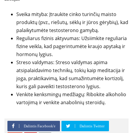
Sveika mityba: Įtraukite cinko turinčių maisto
produktų (pvz., riešutų, sėklų ir jūros gėrybių), kad
palaikytumėte testosterono gamybą.
Reguliarus fizinis aktyvumas: Užsiimkite reguliaria
fizine veikla, kad pagerintumėte kraujo apytaką ir
hormonų lygius.
Streso valdymas: Streso valdymas apima
atsipalaidavimo technikų, tokių kaip meditacija ir
joga, praktikavimą, kad sumažintumėte kortizolį,
kuris gali paveikti testosterono lygius.
Venkite kenksmingų medžiagų: Ribokite alkoholio
vartojimą ir venkite anabolinių steroidų.
Dalintis Facebook'e
Dalintis Twitter