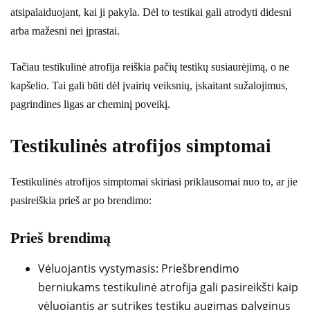
atsipalaiduojant, kai ji pakyla. Dėl to testikai gali atrodyti didesni
arba mažesni nei įprastai.
Tačiau testikulinė atrofija reiškia pačių testikų susiaurėjimą, o ne
kapšelio. Tai gali būti dėl įvairių veiksnių, įskaitant sužalojimus,
pagrindines ligas ar cheminį poveikį.
Testikulinės atrofijos simptomai
Testikulinės atrofijos simptomai skiriasi priklausomai nuo to, ar jie
pasireiškia prieš ar po brendimo:
Prieš brendimą
Vėluojantis vystymasis: Priešbrendimo
berniukams testikulinė atrofija gali pasireikšti kaip
vėluojantis ar sutrikęs testikų augimas palyginus