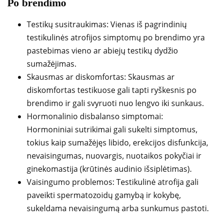
Po brendimo
Testikų susitraukimas: Vienas iš pagrindinių
testikulinės atrofijos simptomų po brendimo yra
pastebimas vieno ar abiejų testikų dydžio
sumažėjimas.
Skausmas ar diskomfortas: Skausmas ar
diskomfortas testikuose gali tapti ryškesnis po
brendimo ir gali svyruoti nuo lengvo iki sunkaus.
Hormonalinio disbalanso simptomai:
Hormoniniai sutrikimai gali sukelti simptomus,
tokius kaip sumažėjęs libido, erekcijos disfunkcija,
nevaisingumas, nuovargis, nuotaikos pokyčiai ir
ginekomastija (krūtinės audinio išsiplėtimas).
Vaisingumo problemos: Testikulinė atrofija gali
paveikti spermatozoidų gamybą ir kokybę,
sukeldama nevaisingumą arba sunkumus pastoti.