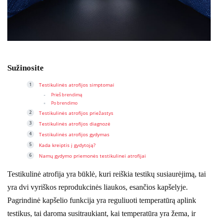
Sužinosite
Testikulinės atrofijos simptomai
Prieš brendimą
Po brendimo
Testikulinės atrofijos priežastys
Testikulinės atrofijos diagnozė
Testikulinės atrofijos gydymas
Kada kreiptis į gydytoją?
Namų gydymo priemonės testikulinei atrofijai
Testikulinė atrofija yra būklė, kuri reiškia testikų susiaurėjimą, tai
yra dvi vyriškos reprodukcinės liaukos, esančios kapšelyje.
Pagrindinė kapšelio funkcija yra reguliuoti temperatūrą aplink
testikus, tai daroma susitraukiant, kai temperatūra yra žema, ir