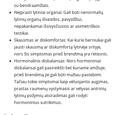
su bendraamžiais.
Neįprasti lytiniai organai: Gali būti nenormalių
lytinių organų išvaizdos, pavyzdžiui,
nepakankamai išsivysčiusios ar asimetriškos
testikai.
Skausmas ar diskomfortas: Kai kurie berniukai gali
jausti skausmą ar diskomfortą lytinėje srityje,
nors šis simptomas prieš brendimą yra retesnis.
Hormonalinis disbalansas: Nors hormoniniai
disbalansai gali pasireikšti bet kuriame amžiuje,
prieš brendimą jie gali būti mažiau pastebimi.
Tačiau tokie simptomai kaip vėluojantis augimas,
prastas raumenų vystymasis ar vėlyvas antrinių
lytinių požymių atsiradimas gali rodyti
hormoninius sutrikimus.