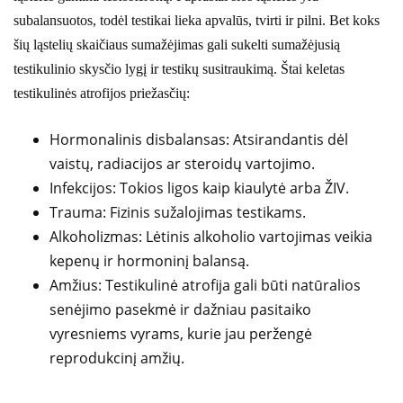
subalansuotos, todėl testikai lieka apvalūs, tvirti ir pilni. Bet koks
šių ląstelių skaičiaus sumažėjimas gali sukelti sumažėjusią
testikulinio skysčio lygį ir testikų susitraukimą. Štai keletas
testikulinės atrofijos priežasčių:
Hormonalinis disbalansas: Atsirandantis dėl
vaistų, radiacijos ar steroidų vartojimo.
Infekcijos: Tokios ligos kaip kiaulytė arba ŽIV.
Trauma: Fizinis sužalojimas testikams.
Alkoholizmas: Lėtinis alkoholio vartojimas veikia
kepenų ir hormoninį balansą.
Amžius: Testikulinė atrofija gali būti natūralios
senėjimo pasekmė ir dažniau pasitaiko
vyresniems vyrams, kurie jau peržengė
reprodukcinį amžių.