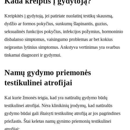
Kada kreiptis į gydytoją?
Kreipkitės į gydytoją, jei patiriate nuolatinį testikų skausmą,
dydžio ar formos pokyčius, sunkumų šlapinantis, guzius,
seksualinės funkcijos pokyčius, infekcijos požymius, hormoninio
disbalanso simptomus, vaisingumo problemas ar bet kokius
neįprastus lytinius simptomus. Ankstyva vertinimas yra svarbus
tinkamai diagnozei ir gydymui.
Namų gydymo priemonės
testikulinei atrofijai
Kai kurie žmonės teigia, kad yra natūralių gydymo būdų
testikulinei atrofijai. Nėra klinikinių įrodymų, kad natūralūs
gydymo būdai gali ištaisyti testikulinę atrofiją ar jos pagrindines
priežastis. Štai keletas namų gynimo priemonių testikulinei
atrofijai: