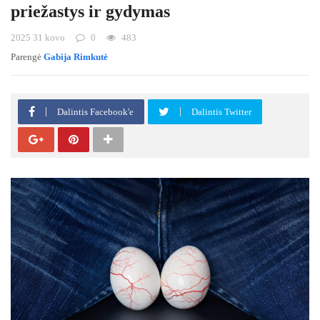
priežastys ir gydymas
2025 31 kovo
0
483
Parengė
Gabija Rimkutė
Dalintis Facebook'e
Dalintis Twitter