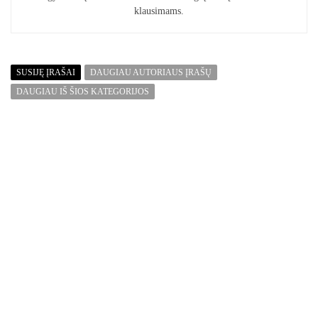
klausimams.
SUSIJĘ ĮRAŠAI
DAUGIAU AUTORIAUS ĮRAŠŲ
DAUGIAU IŠ ŠIOS KATEGORIJOS