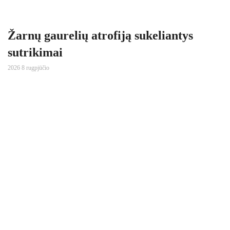
Žarnų gaurelių atrofiją sukeliantys
sutrikimai
2026 8 rugpjūčio