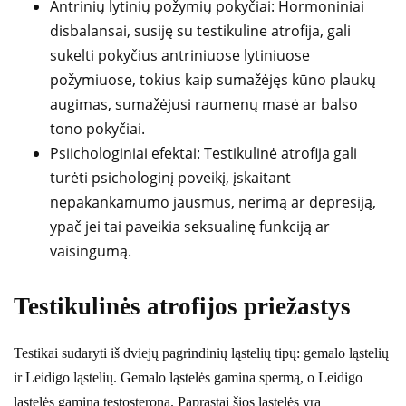
Antrinių lytinių požymių pokyčiai: Hormoniniai
disbalansai, susiję su testikuline atrofija, gali
sukelti pokyčius antriniuose lytiniuose
požymiuose, tokius kaip sumažėjęs kūno plaukų
augimas, sumažėjusi raumenų masė ar balso
tono pokyčiai.
Psiichologiniai efektai: Testikulinė atrofija gali
turėti psichologinį poveikį, įskaitant
nepakankamumo jausmus, nerimą ar depresiją,
ypač jei tai paveikia seksualinę funkciją ar
vaisingumą.
Testikulinės atrofijos priežastys
Testikai sudaryti iš dviejų pagrindinių ląstelių tipų: gemalo ląstelių
ir Leidigo ląstelių. Gemalo ląstelės gamina spermą, o Leidigo
ląstelės gamina testosteroną. Paprastai šios ląstelės yra