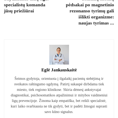
specialistų komanda
pėdsakai po magnetinio
jūsų priežiūrai
rezonanso tyrimų gali
išlikti organizme:
naujas tyrimas ...
Eglė Jankauskaitė
Šeimos gydytoja, orientuota į ilgalaikį pacientų stebėjimą ir
sveikatos raštingumo ugdymą. Patirtį sukaupė dirbdama tiek
miesto, tiek regiono klinikose. Skiria dėmesį ankstyvajai
diagnostikai, psichosomatikos atpažinimui ir mitybos vaidmeniui
ligų prevencijoje. Žinoma kaip empatiška, bet reikli specialistė,
kuri laiko svarbiausia ne tik gydyti, bet ir padėti žmogui suprasti
savo kūno signalus.