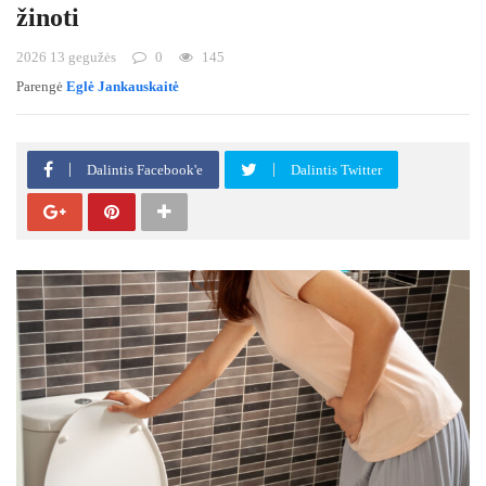
žinoti
2026 13 gegužės
0
145
Parengė
Eglė Jankauskaitė
Dalintis Facebook'e
Dalintis Twitter