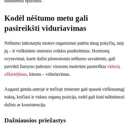
tuštinimosi epizodus.
Kodėl nėštumo metu gali
pasireikšti viduriavimas
Nėštumo laikotarpiu moters organizmas patiria daug pokyčių, tarp
jų – ir virškinimo sistemos veiklos pasikeitimus. Hormonų
svyravimai, kurie dažni pirmosiomis nėštumo savaitėmis, gali
paveikti žarnyno judesius: vienoms moterims pasireiškia
vidurių
užkietėjimas
, kitoms – viduriavimas.
Auganti gimda antroje ir trečioje trimestre gali spausti virškinamąjį
traktą, keičiasi ir vidaus organų pozicija, todėl gali kisti tuštinimosi
dažnis ar konsistencija.
Dažniausios priežastys