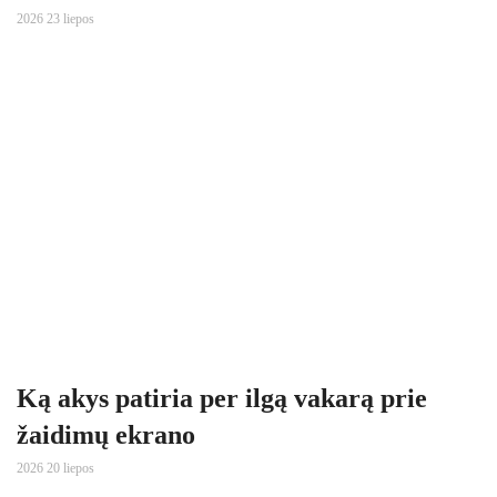
2026 23 liepos
Ką akys patiria per ilgą vakarą prie
žaidimų ekrano
2026 20 liepos