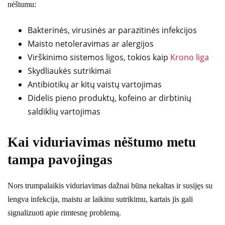
nėštumu:
Bakterinės, virusinės ar parazitinės infekcijos
Maisto netoleravimas ar alergijos
Virškinimo sistemos ligos, tokios kaip
Krono liga
Skydliaukės sutrikimai
Antibiotikų ar kitų vaistų vartojimas
Didelis pieno produktų, kofeino ar dirbtinių
saldiklių vartojimas
Kai viduriavimas nėštumo metu
tampa pavojingas
Nors trumpalaikis viduriavimas dažnai būna nekaltas ir susijęs su
lengva infekcija, maistu ar laikinu sutrikimu, kartais jis gali
signalizuoti apie rimtesnę problemą.