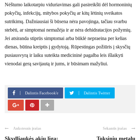
Nėštumo laikotarpiu viduriavimas gali pasireikšti dėl hormoninių
pokyčių, infekcijų, mitybos pokyčių ar kitų lėtinių sveikatos
sutrikimų. Dažniausiai ši būsena nėra pavojinga, tačiau svarbu
stebėti, ar simptomai nemažėja ir ar nėra dehidratacijos požymių.
Jei atsiranda stiprūs simptomai arba būklė nepraeina per kelias
dienas, būtina kreiptis į gydytoją. Rūpestingas požiūris į skysčių
pusiausvyrą ir laiku suteikta medicininė pagalba leis išlaikyti
vienodai gerą savijautą ir jums, ir būsimam mažyliui.
Dalintis Facebook'e
Dalintis Twitter
Ankstesnis įrašas
Sekantis įrašas
Skydliaukės akių liga:
Toksinių metalų