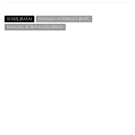
SUSIJĘ ĮRAŠAI
DAUGIAU AUTORIAUS ĮRAŠŲ
DAUGIAU IŠ ŠIOS KATEGORIJOS