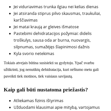
Jei viduriavimas trunka ilgiau nei kelias dienas
Jei atsiranda stiprus pilvo skausmas, traukuliai,
karščiavimas
Jei matai kraują ar gleives išmatose
Pastebimi dehidratacijos požymiai: didelis
troškulys, sausa oda ar burna, nuovargis,
silpnumas, sumažėjęs šlapinimosi dažnis
Kyla svorio netekimas
Tokiais atvejais būtina susisiekti su gydytoju. Ypač svarbu
užtikrinti, jog nenutiktų dehidratacija, kuri nėštumo metu gali
paveikti tiek motinos, tiek vaisiaus savijautą.
Kaip gali būti nustatoma priežastis?
Atliekamas fizinis ištyrimas
Užduodami klausimai apie mitybą, vartojamus