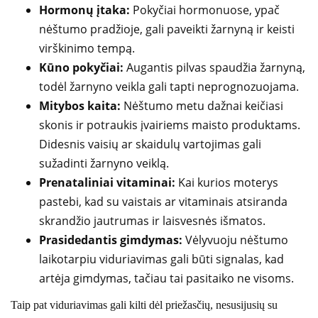
Hormonų įtaka:
Pokyčiai hormonuose, ypač
nėštumo pradžioje, gali paveikti žarnyną ir keisti
virškinimo tempą.
Kūno pokyčiai:
Augantis pilvas spaudžia žarnyną,
todėl žarnyno veikla gali tapti neprognozuojama.
Mitybos kaita:
Nėštumo metu dažnai keičiasi
skonis ir potraukis įvairiems maisto produktams.
Didesnis vaisių ar skaidulų vartojimas gali
sužadinti žarnyno veiklą.
Prenataliniai vitaminai:
Kai kurios moterys
pastebi, kad su vaistais ar vitaminais atsiranda
skrandžio jautrumas ir laisvesnės išmatos.
Prasidedantis gimdymas:
Vėlyvuoju nėštumo
laikotarpiu viduriavimas gali būti signalas, kad
artėja gimdymas, tačiau tai pasitaiko ne visoms.
Taip pat viduriavimas gali kilti dėl priežasčių, nesusijusių su