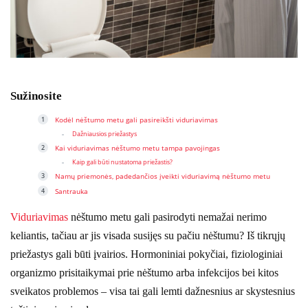
Sužinosite
Kodėl nėštumo metu gali pasireikšti viduriavimas
Dažniausios priežastys
Kai viduriavimas nėštumo metu tampa pavojingas
Kaip gali būti nustatoma priežastis?
Namų priemonės, padedančios įveikti viduriavimą nėštumo metu
Santrauka
Viduriavimas
nėštumo metu gali pasirodyti nemažai nerimo
keliantis, tačiau ar jis visada susijęs su pačiu nėštumu? Iš tikrųjų
priežastys gali būti įvairios. Hormoniniai pokyčiai, fiziologiniai
organizmo prisitaikymai prie nėštumo arba infekcijos bei kitos
sveikatos problemos – visa tai gali lemti dažnesnius ar skystesnius