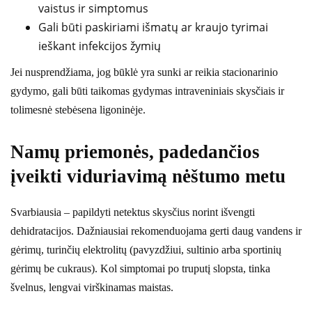
vaistus ir simptomus
Gali būti paskiriami išmatų ar kraujo tyrimai
ieškant infekcijos žymių
Jei nusprendžiama, jog būklė yra sunki ar reikia stacionarinio
gydymo, gali būti taikomas gydymas intraveniniais skysčiais ir
tolimesnė stebėsena ligoninėje.
Namų priemonės, padedančios
įveikti viduriavimą nėštumo metu
Svarbiausia – papildyti netektus skysčius norint išvengti
dehidratacijos. Dažniausiai rekomenduojama gerti daug vandens ir
gėrimų, turinčių elektrolitų (pavyzdžiui, sultinio arba sportinių
gėrimų be cukraus). Kol simptomai po truputį slopsta, tinka
švelnus, lengvai virškinamas maistas.