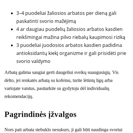
3–4 puodeliai žaliosios arbatos per dieną gali
paskatinti svorio mažėjimą
4 ar daugiau puodelių žaliosios arbatos kasdien
reikšmingai mažina pilvo riebalų kaupimosi riziką
3 puodeliai juodosios arbatos kasdien padidina
antioksidantų kiekį organizme ir gali prisidėti prie
svorio valdymo
Arbatą galima saugiai gerti daugeliui sveikų suaugusiųjų. Vis
dėlto, jei renkatės arbatą su kofeinu, turite lėtinių ligų arba
vartojate vaistus, pasitarkite su gydytoju dėl individualių
rekomendacijų.
Pagrindinės įžvalgos
Nors pati arbata stebuklo nesukurs, ji gali būti naudinga svoriui