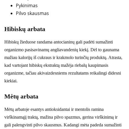
Pykinimas
Pilvo skausmas
Hibiskų arbata
Hibiskų žieduose randama antocianinų gali padėti sumažinti
organizmo pasisavinamų angliavandenių kiekį. Dėl to gaunama
mažiau kalorijų iš cukraus ir krakmolo turinčių produktų. Atrasta,
kad vartojant hibiskų ekstraktą mažėja riebalų kaupimasis
organizme, tačiau akivaizdesniems rezultatams reikalingi didesni
kiekiai.
Mėtų arbata
Mėtų arbatoje esantys antioksidantai ir mentolis ramina
virškinamąjį traktą, mažina pilvo spazmus, gerina virškinimą ir
gali palengvinti pilvo skausmus. Kadangi mėta padeda sumažinti