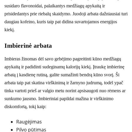
susidaro flavonoidai, palaikantys medžiagų apykaitą ir
prisidedantys prie riebalų skaidymo. Juodoji arbata dažniausiai turi
daugiau kofeino, kuris taip pat didina suvartojamos energijos
kiekį.
Imbierinė arbata
Imbieras žinomas dėl savo gebėjimo pagreitinti kūno medžiagų
apykaitą ir padidinti sudeginamų kalorijų kiekį. Įtraukę imbierinę
arbatą į kasdienę rutiną, galite sumažinti bendrą kūno svorį. Ši
arbata taip pat skatina virškinimą ir žarnyno judrumą, todėl ypač
tinka vartoti prieš ar valgio metu norint apsisaugoti nuo rėmens ar
sunkumo jausmo. Imbieriniai papildai mažina ir virškinimo
diskomfortą, tokį kaip:
Raugėjimas
Pilvo pūtimas