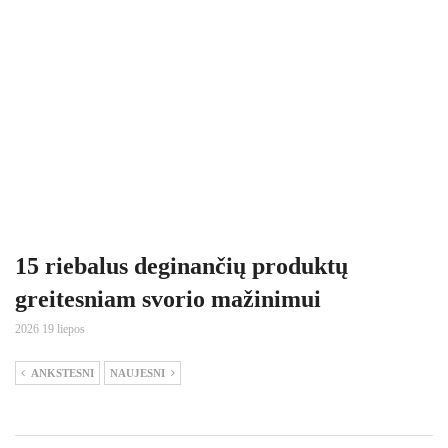
15 riebalus deginančių produktų
greitesniam svorio mažinimui
2026 19 liepos
ANKSTESNI
NAUJESNI