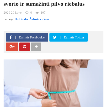
svorio ir sumažinti pilvo riebalus
2026 20 kovo
0
107
Parengė
Dr. Giedrė Žalinkevičienė
Dalintis Facebook'e
Dalintis Twitter