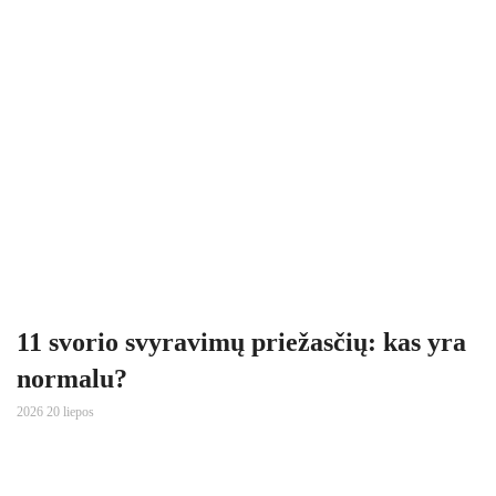
11 svorio svyravimų priežasčių: kas yra
normalu?
2026 20 liepos