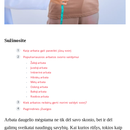
Sužinosite
Kaip arbata gali paveikti jūsų svorį
Populiariausios arbatos svorio valdymui
Žalioji arbata
Juodoji arbata
Imbierinė arbata
Hibiskų arbata
Mėtų arbata
Oolong arbata
Baltoji arbata
Rooibos arbata
Kiek arbatos reikėtų gerti norint valdyti svorį?
Pagrindinės įžvalgos
Arbata daugelio mėgstama ne tik dėl savo skonio, bet ir dėl
galimų sveikatai naudingų savybių. Kai kurios rūšys, tokios kaip