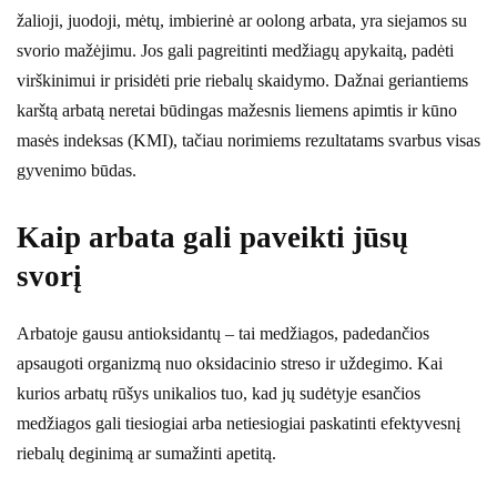
žalioji, juodoji, mėtų, imbierinė ar oolong arbata, yra siejamos su
svorio mažėjimu. Jos gali pagreitinti medžiagų apykaitą, padėti
virškinimui ir prisidėti prie riebalų skaidymo. Dažnai geriantiems
karštą arbatą neretai būdingas mažesnis liemens apimtis ir kūno
masės indeksas (KMI), tačiau norimiems rezultatams svarbus visas
gyvenimo būdas.
Kaip arbata gali paveikti jūsų
svorį
Arbatoje gausu antioksidantų – tai medžiagos, padedančios
apsaugoti organizmą nuo oksidacinio streso ir uždegimo. Kai
kurios arbatų rūšys unikalios tuo, kad jų sudėtyje esančios
medžiagos gali tiesiogiai arba netiesiogiai paskatinti efektyvesnį
riebalų deginimą ar sumažinti apetitą.