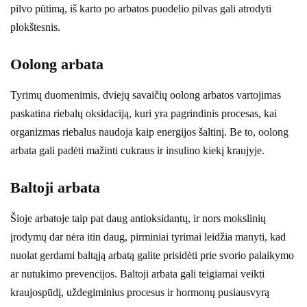
pilvo pūtimą, iš karto po arbatos puodelio pilvas gali atrodyti
plokštesnis.
Oolong arbata
Tyrimų duomenimis, dviejų savaičių oolong arbatos vartojimas
paskatina riebalų oksidaciją, kuri yra pagrindinis procesas, kai
organizmas riebalus naudoja kaip energijos šaltinį. Be to, oolong
arbata gali padėti mažinti cukraus ir insulino kiekį kraujyje.
Baltoji arbata
Šioje arbatoje taip pat daug antioksidantų, ir nors mokslinių
įrodymų dar nėra itin daug, pirminiai tyrimai leidžia manyti, kad
nuolat gerdami baltąją arbatą galite prisidėti prie svorio palaikymo
ar nutukimo prevencijos. Baltoji arbata gali teigiamai veikti
kraujospūdį, uždegiminius procesus ir hormonų pusiausvyrą