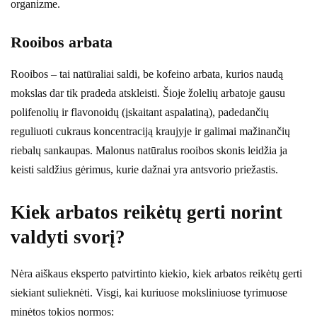
organizme.
Rooibos arbata
Rooibos – tai natūraliai saldi, be kofeino arbata, kurios naudą
mokslas dar tik pradeda atskleisti. Šioje žolelių arbatoje gausu
polifenolių ir flavonoidų (įskaitant aspalatiną), padedančių
reguliuoti cukraus koncentraciją kraujyje ir galimai mažinančių
riebalų sankaupas. Malonus natūralus rooibos skonis leidžia ja
keisti saldžius gėrimus, kurie dažnai yra antsvorio priežastis.
Kiek arbatos reikėtų gerti norint
valdyti svorį?
Nėra aiškaus eksperto patvirtinto kiekio, kiek arbatos reikėtų gerti
siekiant sulieknėti. Visgi, kai kuriuose moksliniuose tyrimuose
minėtos tokios normos: