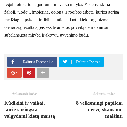
reguliuoti kartu su judrumu ir sveika mityba. Ypač išsiskiria
žalioji, juodoji, imbierinė, oolong ir rooibos arbata, kurios gerina
medžiagų apykaitą ir didina antioksidantų kiekį organizme.
Geriausią rezultatą pasieksite arbatos poveikį derindami su
subalansuota mityba ir aktyviu gyvenimo būdu.
Dalintis Facebook'e
Dalintis Twitter
Ankstesnis įrašas
Sekantis įrašas
Kūdikiai ir vaikai,
8 veiksmingi papildai
kurie springsta
nervų skausmui
valgydami kietą maistą
malšinti