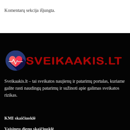
Komentarų sekcija išjungta.
Sveikaakis.lt – tai sveikatos naujienų ir patarimų portalas, kuriame
galite rasti naudingų patarimų ir sužinoti apie galimas sveikatos
rizikas.
KMI skaičiuoklė
Vaisingų dienų skaičiuoklė