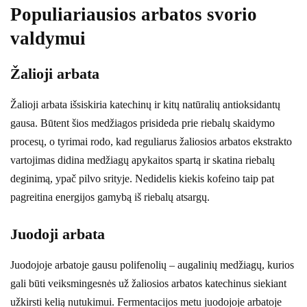
Populiariausios arbatos svorio
valdymui
Žalioji arbata
Žalioji arbata išsiskiria katechinų ir kitų natūralių antioksidantų
gausa. Būtent šios medžiagos prisideda prie riebalų skaidymo
procesų, o tyrimai rodo, kad reguliarus žaliosios arbatos ekstrakto
vartojimas didina medžiagų apykaitos spartą ir skatina riebalų
deginimą, ypač pilvo srityje. Nedidelis kiekis kofeino taip pat
pagreitina energijos gamybą iš riebalų atsargų.
Juodoji arbata
Juodojoje arbatoje gausu polifenolių – augalinių medžiagų, kurios
gali būti veiksmingesnės už žaliosios arbatos katechinus siekiant
užkirsti kelią nutukimui. Fermentacijos metu juodojoje arbatoje