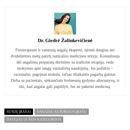
Dr. Giedrė Žalinkevičienė
Fitoterapeutė ir vaistinių augalų ekspertė, turinti daugiau nei
dvidešimties metų patirtį natūralios medicinos srityje. Konsultuoja
dėl augalinių preparatų derinimo su tradicine terapija, veda
mokymus apie saugų vaistažolių naudojimą. Jos požiūris –
racionalus, pagrįstas mokslu, tačiau išlaikantis pagarbą gamtai.
Dirba su pacientais, siekiančiais švelnesnių gydymo alternatyvų, ir
tiki, kad augalai gali papildyti, bet ne pakeisti mediciną.
SUSIJĘ ĮRAŠAI
DAUGIAU AUTORIAUS ĮRAŠŲ
DAUGIAU IŠ ŠIOS KATEGORIJOS