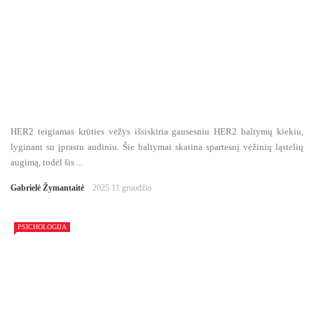
HER2 teigiamas krūties vėžys išsiskiria gausesniu HER2 baltymų kiekiu,
lyginant su įprastu audiniu. Šie baltymai skatina spartesnį vėžinių ląstelių
augimą, todėl šis ...
Gabrielė Žymantaitė
2025 11 gruodžio
PSICHOLOGIJA