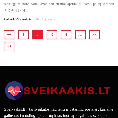
mobilųjį telefoną šalia lovos gali stipriai apsunkinti ramų poilsį ir turėti
neigiamą įtaką ...
Gabrielė Žymantaitė
2025 1 gruodžio
1
2
3
4
…
38
Sveikaakis.lt – tai sveikatos naujienų ir patarimų portalas, kuriame
galite rasti naudingų patarimų ir sužinoti apie galimas sveikatos