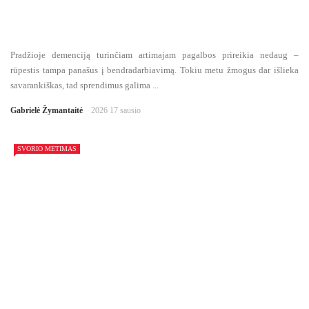
Pradžioje demenciją turinčiam artimajam pagalbos prireikia nedaug –
rūpestis tampa panašus į bendradarbiavimą. Tokiu metu žmogus dar išlieka
savarankiškas, tad sprendimus galima ...
Gabrielė Žymantaitė
2026 17 sausio
SVORIO METIMAS