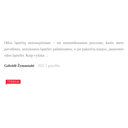
Odos ląstelių atsinaujinimas – tai nenutrūkstamas procesas, kurio metu
paviršinės, sunykusios ląstelės pašalinamos, o jas pakeičia naujos, jaunesnės
odos ląstelės. Kaip vyksta ...
Gabrielė Žymantaitė
2025 2 gruodžio
TYRIMAI