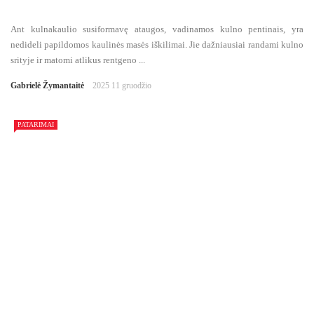
Ant kulnakaulio susiformavę ataugos, vadinamos kulno pentinais, yra
nedideli papildomos kaulinės masės iškilimai. Jie dažniausiai randami kulno
srityje ir matomi atlikus rentgeno ...
Gabrielė Žymantaitė
2025 11 gruodžio
PATARIMAI