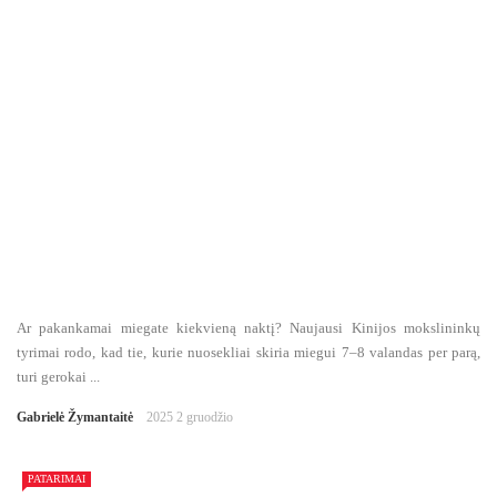
Ar pakankamai miegate kiekvieną naktį? Naujausi Kinijos mokslininkų
tyrimai rodo, kad tie, kurie nuosekliai skiria miegui 7–8 valandas per parą,
turi gerokai ...
Gabrielė Žymantaitė
2025 2 gruodžio
PATARIMAI