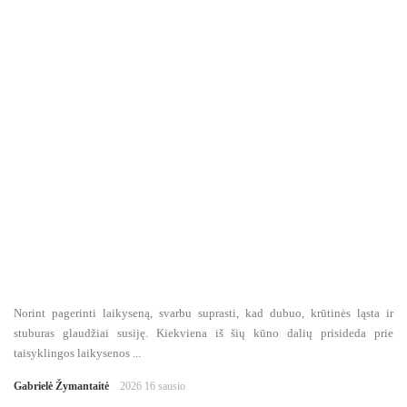
Norint pagerinti laikyseną, svarbu suprasti, kad dubuo, krūtinės ląsta ir
stuburas glaudžiai susiję. Kiekviena iš šių kūno dalių prisideda prie
taisyklingos laikysenos ...
Gabrielė Žymantaitė
2026 16 sausio