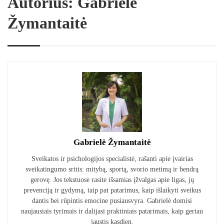
Autorius: Gabrielė
Žymantaitė
Gabrielė Žymantaitė
Sveikatos ir psichologijos specialistė, rašanti apie įvairias
sveikatingumo sritis: mitybą, sportą, svorio metimą ir bendrą
gerovę. Jos tekstuose rasite išsamias įžvalgas apie ligas, jų
prevenciją ir gydymą, taip pat patarimus, kaip išlaikyti sveikus
dantis bei rūpintis emocine pusiausvyra. Gabrielė domisi
naujausiais tyrimais ir dalijasi praktiniais patarimais, kaip geriau
jaustis kasdien.