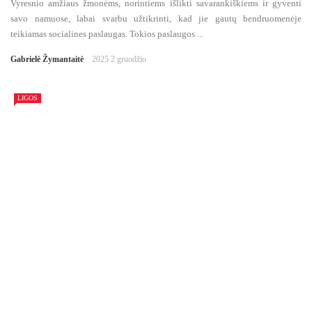
Vyresnio amžiaus žmonėms, norintiems išlikti savarankiškiems ir gyventi
savo namuose, labai svarbu užtikrinti, kad jie gautų bendruomenėje
teikiamas socialines paslaugas. Tokios paslaugos ...
Gabrielė Žymantaitė
2025 2 gruodžio
LIGOS