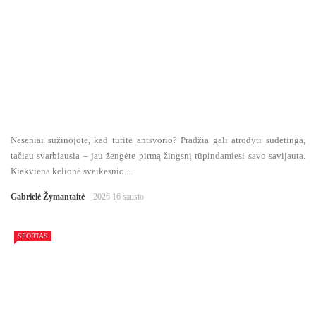
Neseniai sužinojote, kad turite antsvorio? Pradžia gali atrodyti sudėtinga,
tačiau svarbiausia – jau žengėte pirmą žingsnį rūpindamiesi savo savijauta.
Kiekviena kelionė sveikesnio ...
Gabrielė Žymantaitė
2026 16 sausio
SPORTAS