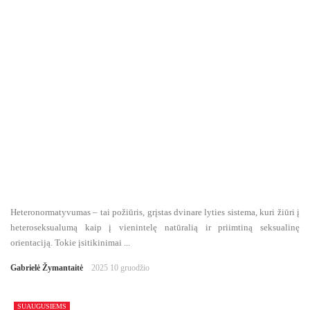
Heteronormatyvumas – tai požiūris, grįstas dvinare lyties sistema, kuri žiūri į
heteroseksualumą kaip į vienintelę natūralią ir priimtiną seksualinę
orientaciją. Tokie įsitikinimai ...
Gabrielė Žymantaitė
2025 10 gruodžio
SUAUGUSIEMS