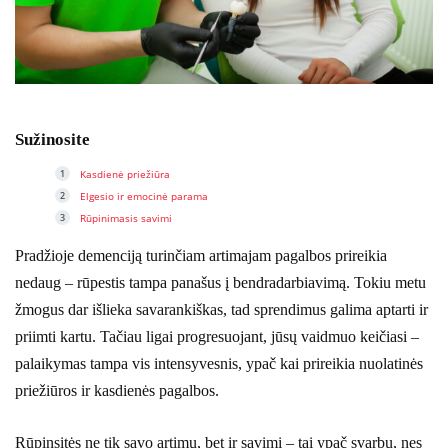
Sužinosite
Kasdienė priežiūra
Elgesio ir emocinė parama
Rūpinimasis savimi
Pradžioje demenciją turinčiam artimajam pagalbos prireikia
nedaug – rūpestis tampa panašus į bendradarbiavimą. Tokiu metu
žmogus dar išlieka savarankiškas, tad sprendimus galima aptarti ir
priimti kartu. Tačiau ligai progresuojant, jūsų vaidmuo keičiasi –
palaikymas tampa vis intensyvesnis, ypač kai prireikia nuolatinės
priežiūros ir kasdienės pagalbos.
Rūpinsitės ne tik savo artimu, bet ir savimi – tai ypač svarbu, nes