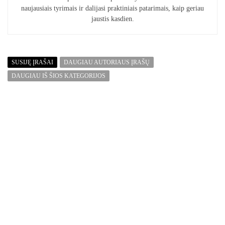
naujausiais tyrimais ir dalijasi praktiniais patarimais, kaip geriau
jaustis kasdien.
SUSIJĘ ĮRAŠAI
DAUGIAU AUTORIAUS ĮRAŠŲ
DAUGIAU IŠ ŠIOS KATEGORIJOS