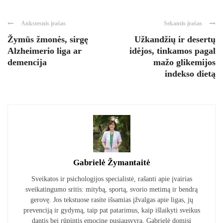
Ankstesnis įrašas
Sekantis įrašas
Žymūs žmonės, sirgę
Užkandžių ir desertų
Alzheimerio liga ar
idėjos, tinkamos pagal
demencija
mažo glikemijos
indekso dietą
Gabrielė Žymantaitė
Sveikatos ir psichologijos specialistė, rašanti apie įvairias
sveikatingumo sritis: mitybą, sportą, svorio metimą ir bendrą
gerovę. Jos tekstuose rasite išsamias įžvalgas apie ligas, jų
prevenciją ir gydymą, taip pat patarimus, kaip išlaikyti sveikus
dantis bei rūpintis emocine pusiausvyra. Gabrielė domisi