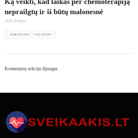
Ką veikti, kad laikas per chemoterapiją
neprailgtų ir ši būtų malonesnė
2026 18 liepos
ANKSTESNI
NAUJESNI
Komentarų sekcija išjungta.