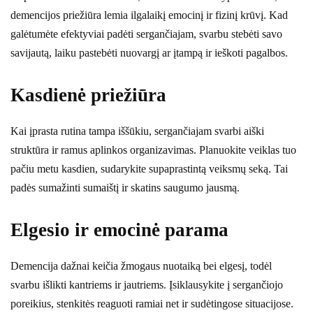
demencijos priežiūra lemia ilgalaikį emocinį ir fizinį krūvį. Kad
galėtumėte efektyviai padėti sergančiajam, svarbu stebėti savo
savijautą, laiku pastebėti nuovargį ar įtampą ir ieškoti pagalbos.
Kasdienė priežiūra
Kai įprasta rutina tampa iššūkiu, sergančiajam svarbi aiški
struktūra ir ramus aplinkos organizavimas. Planuokite veiklas tuo
pačiu metu kasdien, sudarykite supaprastintą veiksmų seką. Tai
padės sumažinti sumaištį ir skatins saugumo jausmą.
Elgesio ir emocinė parama
Demencija dažnai keičia žmogaus nuotaiką bei elgesį, todėl
svarbu išlikti kantriems ir jautriems. Įsiklausykite į sergančiojo
poreikius, stenkitės reaguoti ramiai net ir sudėtingose situacijose.