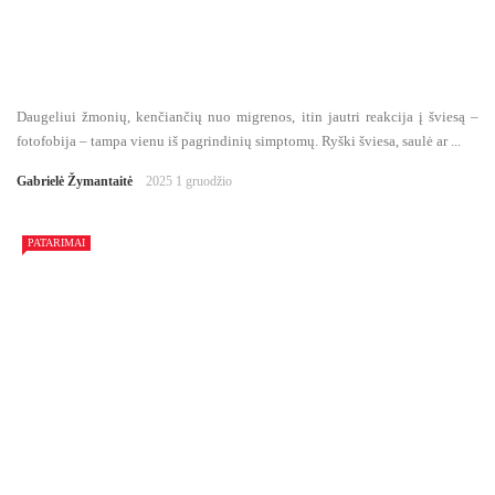
Daugeliui žmonių, kenčiančių nuo migrenos, itin jautri reakcija į šviesą –
fotofobija – tampa vienu iš pagrindinių simptomų. Ryški šviesa, saulė ar ...
Gabrielė Žymantaitė
2025 1 gruodžio
PATARIMAI