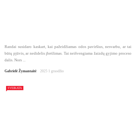
Randai susidaro kaskart, kai pažeidžiamas odos paviršius, nesvarbu, ar tai
būtų pjūvis, ar nedidelis įbrėžimas. Tai neišvengiama žaizdų gyjimo proceso
dalis. Nors ...
Gabrielė Žymantaitė
2025 1 gruodžio
SVEIKATA