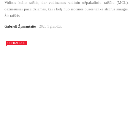
Vidinis kelio raištis, dar vadinamas vidiniu užpakaliniu raiščiu (MCL),
dažniausiai pažeidžiamas, kai į kelį nuo išorinės pusės tenka stiprus smūgis.
Šis raištis ...
Gabrielė Žymantaitė
2025 1 gruodžio
OPERACIJOS