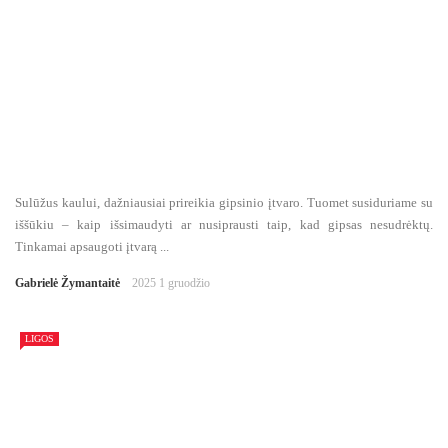
Sulūžus kaului, dažniausiai prireikia gipsinio įtvaro. Tuomet susiduriame su
iššūkiu – kaip išsimaudyti ar nusiprausti taip, kad gipsas nesudrėktų.
Tinkamai apsaugoti įtvarą ...
Gabrielė Žymantaitė
2025 1 gruodžio
LIGOS