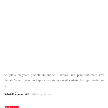
Ar rytais mėgstate pradėti su puodeliu kavos, kad pabudintumėte save
dienai? Vertėtų pagalvoti apie alternatyvą – matča arbatą, kuri gali padėti ne
...
Gabrielė Žymantaitė
2025 1 gruodžio
SVEIKATA