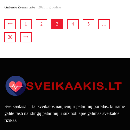
Gabrielė Žymantaitė
2025 1 gruodžio
1
2
3
4
5
…
38
Sveikaakis.lt – tai sveikatos naujienų ir patarimų portalas, kuriame
galite rasti naudingų patarimų ir sužinoti apie galimas sveikatos
rizikas.