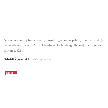
Ar žmonės turėtų turėti teisę pasirinkti gyvenimo pabaigą, kai juos slegia
nepakeliamos kančios? Šis klausimas kelia daug diskusijų ir nuomonių
skirtumų. Kai ...
Gabrielė Žymantaitė
2025 1 gruodžio
MITYBA