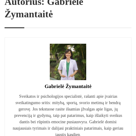
Autorius: Gabrielė
Žymantaitė
Gabrielė Žymantaitė
Sveikatos ir psichologijos specialistė, rašanti apie įvairias
sveikatingumo sritis: mitybą, sportą, svorio metimą ir bendrą
gerovę. Jos tekstuose rasite išsamias įžvalgas apie ligas, jų
prevenciją ir gydymą, taip pat patarimus, kaip išlaikyti sveikus
dantis bei rūpintis emocine pusiausvyra. Gabrielė domisi
naujausiais tyrimais ir dalijasi praktiniais patarimais, kaip geriau
jaustis kasdien.