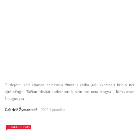
Girdėjote, kad klausos netekusių žmonių kalba gali skambėti kitaip nei
girdinčiųjų. Tačiau tiksliai apibūdinti šį skirtumą nėra lengva – kiekvienas
žmogus yra ...
Gabrielė Žymantaitė
2025 1 gruodžio
SUAUGUSIEMS