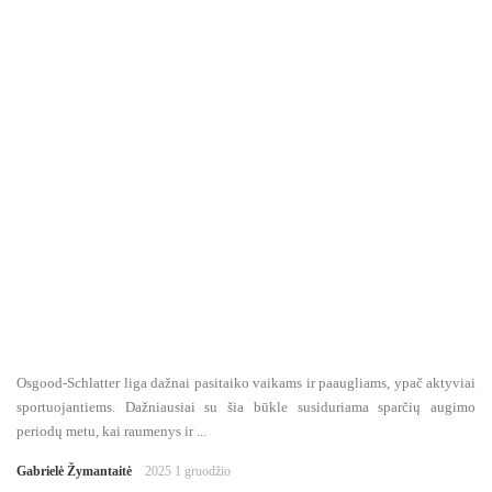
Osgood-Schlatter liga dažnai pasitaiko vaikams ir paaugliams, ypač aktyviai
sportuojantiems. Dažniausiai su šia būkle susiduriama sparčių augimo
periodų metu, kai raumenys ir ...
Gabrielė Žymantaitė
2025 1 gruodžio