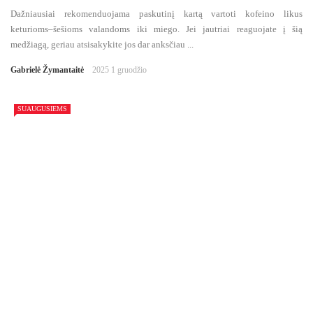
Dažniausiai rekomenduojama paskutinį kartą vartoti kofeino likus
keturioms–šešioms valandoms iki miego. Jei jautriai reaguojate į šią
medžiagą, geriau atsisakykite jos dar anksčiau ...
Gabrielė Žymantaitė
2025 1 gruodžio
SUAUGUSIEMS