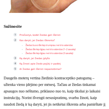
Sužinosite
Priežastys, kodėl žiedas gali iškristi
Kas daryti, jei žiedas iškrenta?
Žiedas buvo iškritęs trumpiau nei tris valandas
Žiedas iškritęs ilgiau nei tris valandas (1–2 savaitę)
Žiedas iškritęs ilgiau nei tris valandas (3 savaitę)
Ką daryti, jei žiedas įplyšo
Ką žinoti apie žiedo pojūtį ir padėtį
Ar žiedas gali iškristi nepastebimai?
Daugelis moterų vertina žiedinio kontraceptiko patogumą –
užtenka vieno įdėjimo per mėnesį. Tačiau ar žiedas tinkamai
apsaugos nuo nėštumo, priklauso nuo to, kaip tiksliai jo laikaisi
instrukcijų. Norint išvengti nesusipratimų, svarbu žinoti, kaip
naudoti žiedą ir ką daryti, jei jis netikėtai iškrenta arba pamirštate jį