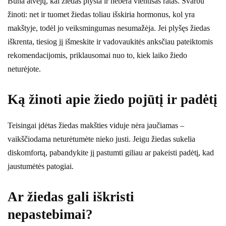
Būna atvejų, kai žiedas plyšta ir nebėra vientisas ratas. Svarbu
žinoti: net ir tuomet žiedas toliau išskiria hormonus, kol yra
makštyje, todėl jo veiksmingumas nesumažėja. Jei plyšęs žiedas
iškrenta, tiesiog jį išmeskite ir vadovaukitės anksčiau pateiktomis
rekomendacijomis, priklausomai nuo to, kiek laiko žiedo
neturėjote.
Ką žinoti apie žiedo pojūtį ir padėtį
Teisingai įdėtas žiedas makšties viduje nėra jaučiamas –
vaikščiodama neturėtumėte nieko justi. Jeigu žiedas sukelia
diskomfortą, pabandykite jį pastumti giliau ar pakeisti padėtį, kad
jaustumėtės patogiai.
Ar žiedas gali iškristi
nepastebimai?