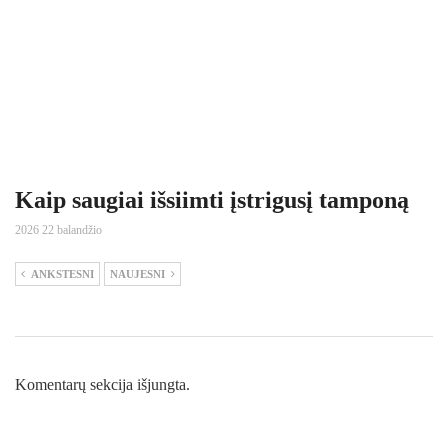
Kaip saugiai išsiimti įstrigusį tamponą
2026 22 balandžio
ANKSTESNI
NAUJESNI
Komentarų sekcija išjungta.