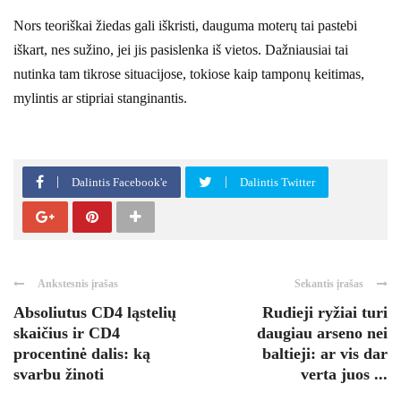
Nors teoriškai žiedas gali iškristi, dauguma moterų tai pastebi
iškart, nes sužino, jei jis pasislenka iš vietos. Dažniausiai tai
nutinka tam tikrose situacijose, tokiose kaip tamponų keitimas,
mylintis ar stipriai stanginantis.
Dalintis Facebook'e
Dalintis Twitter
Ankstesnis įrašas
Sekantis įrašas
Absoliutus CD4 ląstelių
Rudieji ryžiai turi
skaičius ir CD4
daugiau arseno nei
procentinė dalis: ką
baltieji: ar vis dar
svarbu žinoti
verta juos ...