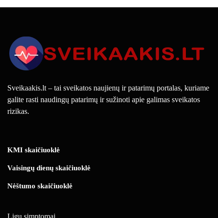
Sveikaakis.lt – tai sveikatos naujienų ir patarimų portalas, kuriame
galite rasti naudingų patarimų ir sužinoti apie galimas sveikatos
rizikas.
KMI skaičiuoklė
Vaisingų dienų skaičiuoklė
Nėštumo skaičiuoklė
Ligų simptomai