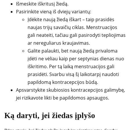
Išmeskite iškritusį žiedą.
Pasirinkite vieną iš dviejų variantų:
Įdėkite naują žiedą iškart – taip prasidės
naujas trijų savaičių ciklas. Menstruacijos
gali neateiti, tačiau gali pasirodyti tepliojimas
ar nereguliarus kraujavimas.
Galite palaukti, bet naują žiedą privaloma
įdėti ne vėliau kaip per septynias dienas nuo
iškritimo. Per tą laiką menstruacijos gali
prasidėti. Svarbu visą šį laikotarpį naudoti
papildomą kontracepcijos būdą.
Apsvarstykite skubiosios kontracepcijos galimybę,
jei rizikavote likti be papildomos apsaugos.
Ką daryti, jei žiedas įplyšo