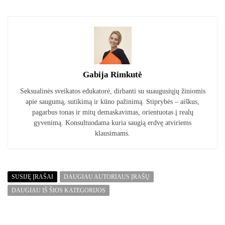
Gabija Rimkutė
Seksualinės sveikatos edukatorė, dirbanti su suaugusiųjų žiniomis
apie saugumą, sutikimą ir kūno pažinimą. Stiprybės – aiškus,
pagarbus tonas ir mitų demaskavimas, orientuotas į realų
gyvenimą. Konsultuodama kuria saugią erdvę atviriems
klausimams.
SUSIJĘ ĮRAŠAI
DAUGIAU AUTORIAUS ĮRAŠŲ
DAUGIAU IŠ ŠIOS KATEGORIJOS