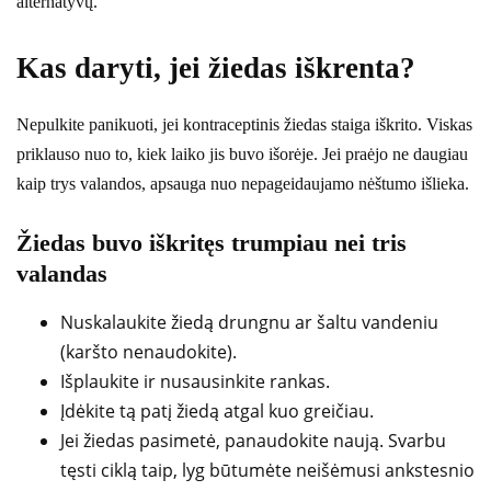
alternatyvų.
Kas daryti, jei žiedas iškrenta?
Nepulkite panikuoti, jei kontraceptinis žiedas staiga iškrito. Viskas
priklauso nuo to, kiek laiko jis buvo išorėje. Jei praėjo ne daugiau
kaip trys valandos, apsauga nuo nepageidaujamo nėštumo išlieka.
Žiedas buvo iškritęs trumpiau nei tris
valandas
Nuskalaukite žiedą drungnu ar šaltu vandeniu
(karšto nenaudokite).
Išplaukite ir nusausinkite rankas.
Įdėkite tą patį žiedą atgal kuo greičiau.
Jei žiedas pasimetė, panaudokite naują. Svarbu
tęsti ciklą taip, lyg būtumėte neišėmusi ankstesnio