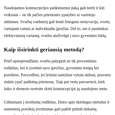
Naudojamos kontracepcijos patikimumui įtaką gali turėti ir kiti
veiksniai – ne tik pačios priemonės ypatybės ar vartotojo
atidumas. Svarbų vaidmenį gali lemti žmogaus motyvacija, svoris,
vartojami vaistai ar individualūs įpročiai. Dėl to, net ir pasirinkus
efektyviausią variantą, svarbu atsižvelgti į savo gyvenimo būdą.
Kaip išsirinkti geriausią metodą?
Prieš apsisprendžiant, svarbu palyginti ne tik procentinius
rodiklius, bet ir įvertinti savo įpročius, gyvenimo tempą bei
poreikius. Pavyzdžiui, jei lytiniai santykiai vyksta dažnai, pravartu
rinktis ypač patikimą priemonę. Taip pat verta pasvarstyti, kiek
laiko ir dėmesio norėsite skirti kontracepcijai jų naudojimo metu.
Gilinimasis į nesėkmių rodiklius, žinios apie skirtingus metodus ir
asmeninių poreikių įvertinimas gali padėti priimti tinkamą