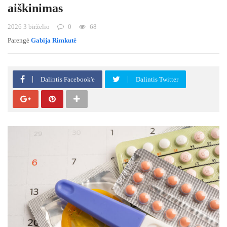
aiškinimas
2026 3 birželio
0
68
Parengė
Gabija Rimkutė
Dalintis Facebook'e
Dalintis Twitter