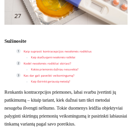
Sužinosite
Kaip suprasti kontracepcijos nesėkmės rodiklius
Kaip skaičiuojami nesėkmės rodikliai
Kodėl nesėkmės rodikliai skiriasi?
Kokios priemonės dažniau nesuveikia?
Kas dar gali paveikti veiksmingumą?
Kaip išsirinkti geriausią metodą?
Renkantis kontracepcijos priemones, labai svarbu įvertinti jų
patikimumą – kitaip tariant, kiek dažnai tam tikri metodai
nesugeba išvengti nėštumo. Tokie duomenys leidžia objektyviai
palyginti skirtingų priemonių veiksmingumą ir pasirinkti labiausiai
tinkamą variantą pagal savo poreikius.