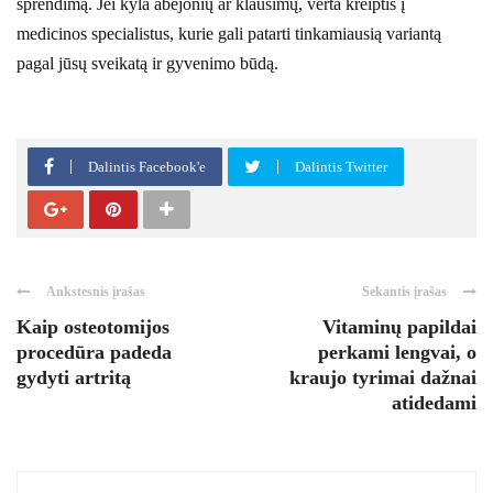
sprendimą. Jei kyla abejonių ar klausimų, verta kreiptis į
medicinos specialistus, kurie gali patarti tinkamiausią variantą
pagal jūsų sveikatą ir gyvenimo būdą.
Dalintis Facebook'e
Dalintis Twitter
Ankstesnis įrašas
Sekantis įrašas
Kaip osteotomijos
Vitaminų papildai
procedūra padeda
perkami lengvai, o
gydyti artritą
kraujo tyrimai dažnai
atidedami