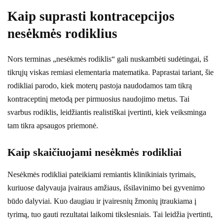
Kaip suprasti kontracepcijos
nesėkmės rodiklius
Nors terminas „nesėkmės rodiklis“ gali nuskambėti sudėtingai, iš
tikrųjų viskas remiasi elementaria matematika. Paprastai tariant, šie
rodikliai parodo, kiek moterų pastoja naudodamos tam tikrą
kontraceptinį metodą per pirmuosius naudojimo metus. Tai
svarbus rodiklis, leidžiantis realistiškai įvertinti, kiek veiksminga
tam tikra apsaugos priemonė.
Kaip skaičiuojami nesėkmės rodikliai
Nesėkmės rodikliai pateikiami remiantis klinikiniais tyrimais,
kuriuose dalyvauja įvairaus amžiaus, išsilavinimo bei gyvenimo
būdo dalyviai. Kuo daugiau ir įvairesnių žmonių įtraukiama į
tyrimą, tuo gauti rezultatai laikomi tikslesniais. Tai leidžia įvertinti,