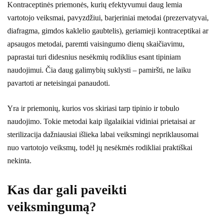
Kontraceptinės priemonės, kurių efektyvumui daug lemia
vartotojo veiksmai, pavyzdžiui, barjeriniai metodai (prezervatyvai,
diafragma, gimdos kaklelio gaubtelis), geriamieji kontraceptikai ar
apsaugos metodai, paremti vaisingumo dienų skaičiavimu,
paprastai turi didesnius nesėkmių rodiklius esant tipiniam
naudojimui. Čia daug galimybių suklysti – pamiršti, ne laiku
pavartoti ar neteisingai panaudoti.
Yra ir priemonių, kurios vos skiriasi tarp tipinio ir tobulo
naudojimo. Tokie metodai kaip ilgalaikiai vidiniai prietaisai ar
sterilizacija dažniausiai išlieka labai veiksmingi nepriklausomai
nuo vartotojo veiksmų, todėl jų nesėkmės rodikliai praktiškai
nekinta.
Kas dar gali paveikti
veiksmingumą?