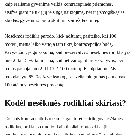
kaip realiame gyvenime veikia kontraceptinės priemonės,
atsižvelgiant ne tik į jų teisingą naudojimą, bet ir į žmogiškąsias
klaidas, gyvenimo būdo skirtumus ar išsilavinimą.
Nesėkmės rodiklis parodo, kiek nėštumų pasitaiko, kai 100
moterų metus laiko vartoja tam tikrą kontracepcijos būdą.
Pavyzdžiui, jeigu sakoma, kad prezervatyvo nesėkmės rodiklis yra
nuo 2 iki 15 %, tai reiškia, kad net vartojant prezervatyvus, per
metus pastoja nuo 2 iki 15 iš 100 moterų. Kitaip tariant, šis
metodas yra 85–98 % veiksmingas – veiksmingumas gaunamas
100 atėmus nesėkmės procentą.
Kodėl nesėkmės rodikliai skiriasi?
Tas pats kontraceptinis metodas gali turėti skirtingus nesėkmės
rodiklius, priklauso nuo to, kaip tiksliai ir nuosekliai jis
naudojamas. Yra dvi sąvokos: „tipinis naudojimas“ ir „tobulas