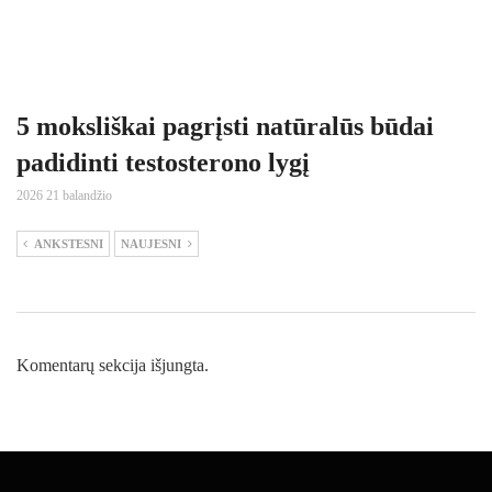
5 moksliškai pagrįsti natūralūs būdai
padidinti testosterono lygį
2026 21 balandžio
ANKSTESNI
NAUJESNI
Komentarų sekcija išjungta.