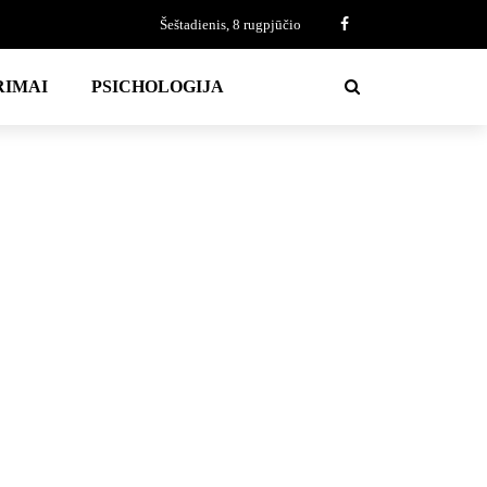
Šeštadienis, 8 rugpjūčio
RIMAI
PSICHOLOGIJA