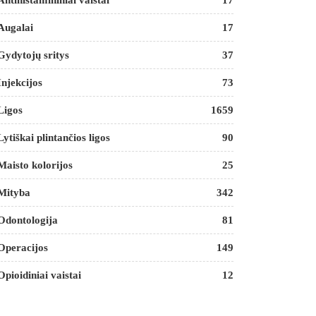
Antihistamininiai vaistai
17
Augalai
17
Gydytojų sritys
37
Injekcijos
73
Ligos
1659
Lytiškai plintančios ligos
90
Maisto kolorijos
25
Mityba
342
Odontologija
81
Operacijos
149
Opioidiniai vaistai
12