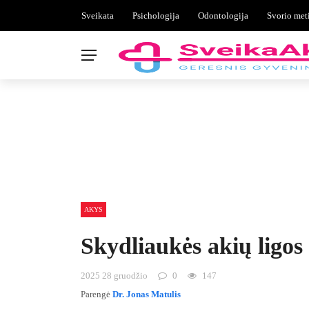
Sveikata
Psichologija
Odontologija
Svorio met
AKYS
Skydliaukės akių ligo
2025 28 gruodžio
0
147
Parengė
Dr. Jonas Matulis