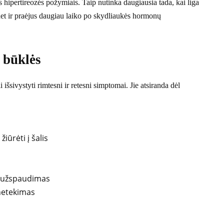
s hipertireozės požymiais. Taip nutinka daugiausia tada, kai liga
i net ir praėjus daugiau laiko po skydliaukės hormonų
 būklės
šsivystyti rimtesni ir retesni simptomai. Jie atsiranda dėl
iūrėti į šalis
r užspaudimas
netekimas