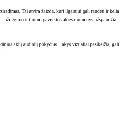
adimas. Tai atvira žaizda, kuri ilgainiui gali randėti ir kelia
 – uždegimo ir tinimo paveiktos akies raumenys užspaudžia
dinius akių audinių pokyčius – akys vizualiai pasikeičia, gali
.