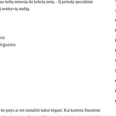
o kelių mėnesių iki kelerių metų – šį periodą specialistai
 neaktyvią stadiją.
ios
irgusios
ikti tie patys ar net sumažėti laikui bėgant. Kai kuriems žmonėms