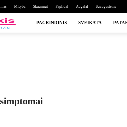
imas
Mityba
Skausmai
Papildai
Augalai
Suaugusiems
PAGRINDINIS
SVEIKATA
PATA
s simptomai