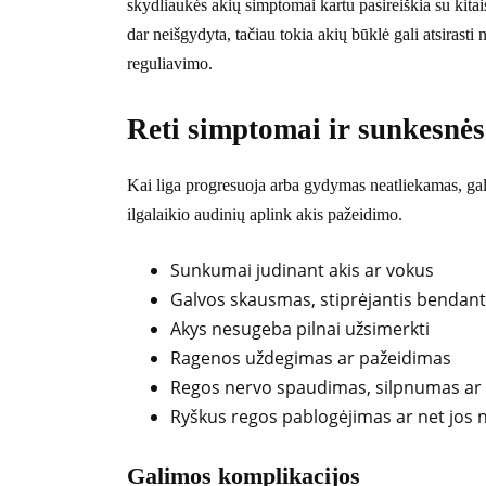
skydliaukės akių simptomai kartu pasireiškia su kitai
dar neišgydyta, tačiau tokia akių būklė gali atsirast
reguliavimo.
Reti simptomai ir sunkesnės
Kai liga progresuoja arba gydymas neatliekamas, gali i
ilgalaikio audinių aplink akis pažeidimo.
Sunkumai judinant akis ar vokus
Galvos skausmas, stiprėjantis bendant ž
Akys nesugeba pilnai užsimerkti
Ragenos uždegimas ar pažeidimas
Regos nervo spaudimas, silpnumas a
Ryškus regos pablogėjimas ar net jos 
Galimos komplikacijos