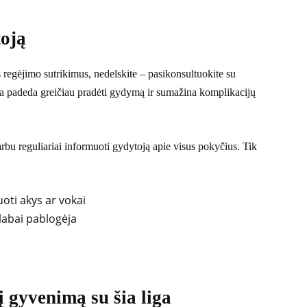
toją
s regėjimo sutrikimus, nedelskite – pasikonsultuokite su
ika padeda greičiau pradėti gydymą ir sumažina komplikacijų
varbu reguliariai informuoti gydytoją apie visus pokyčius. Tik
uoti akys ar vokai
 labai pablogėja
į gyvenimą su šia liga