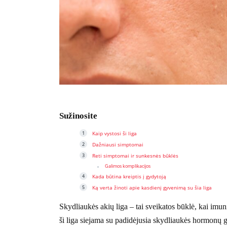
Sužinosite
Kaip vystosi ši liga
Dažniausi simptomai
Reti simptomai ir sunkesnės būklės
Galimos komplikacijos
Kada būtina kreiptis į gydytoją
Ką verta žinoti apie kasdienį gyvenimą su šia liga
Skydliaukės akių liga – tai sveikatos būklė, kai imun
ši liga siejama su padidėjusia skydliaukės hormonų g