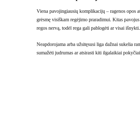
Viena pavojingiausių komplikacijų – ragenos opos atsir
grėsmę visiškam regėjimo praradimui. Kitas pavojus
regos nervą, todėl rega gali pablogėti ar visai išnykti.
Neapdorojama arba užsitęsusi liga dažnai sukelia ran
sumažėti judrumas ar atsirasti kiti ilgalaikiai pokyčiai