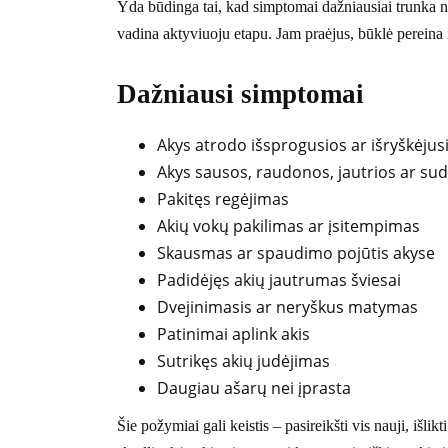
Yda būdinga tai, kad simptomai dažniausiai trunka nu
vadina aktyviuoju etapu. Jam praėjus, būklė pereina į
Dažniausi simptomai
Akys atrodo išsprogusios ar išryškėjus
Akys sausos, raudonos, jautrios ar sud
Pakitęs regėjimas
Akių vokų pakilimas ar įsitempimas
Skausmas ar spaudimo pojūtis akyse
Padidėjęs akių jautrumas šviesai
Dvejinimasis ar neryškus matymas
Patinimai aplink akis
Sutrikęs akių judėjimas
Daugiau ašarų nei įprasta
Šie požymiai gali keistis – pasireikšti vis nauji, išl