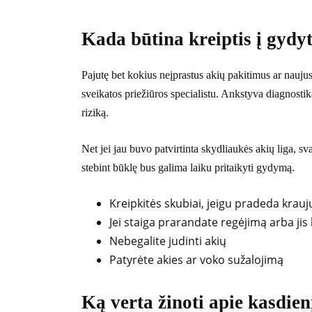
Kada būtina kreiptis į gydy
Pajutę bet kokius neįprastus akių pakitimus ar nauju
sveikatos priežiūros specialistu. Ankstyva diagnost
riziką.
Net jei jau buvo patvirtinta skydliaukės akių liga, s
stebint būklę bus galima laiku pritaikyti gydymą.
Kreipkitės skubiai, jeigu pradeda krauj
Jei staiga prarandate regėjimą arba jis
Nebegalite judinti akių
Patyrėte akies ar voko sužalojimą
Ką verta žinoti apie kasdien