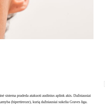
inė sistema pradeda atakuoti audinius aplink akis. Dažniausiai
amyba (hipertireoze), kurią dažniausiai sukelia Graves liga.