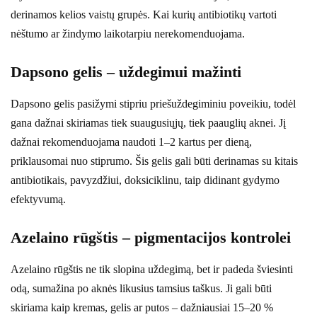
derinamos kelios vaistų grupės. Kai kurių antibiotikų vartoti
nėštumo ar žindymo laikotarpiu nerekomenduojama.
Dapsono gelis – uždegimui mažinti
Dapsono gelis pasižymi stipriu priešuždegiminiu poveikiu, todėl
gana dažnai skiriamas tiek suaugusiųjų, tiek paauglių aknei. Jį
dažnai rekomenduojama naudoti 1–2 kartus per dieną,
priklausomai nuo stiprumo. Šis gelis gali būti derinamas su kitais
antibiotikais, pavyzdžiui, doksiciklinu, taip didinant gydymo
efektyvumą.
Azelaino rūgštis – pigmentacijos kontrolei
Azelaino rūgštis ne tik slopina uždegimą, bet ir padeda šviesinti
odą, sumažina po aknės likusius tamsius taškus. Ji gali būti
skiriama kaip kremas, gelis ar putos – dažniausiai 15–20 %