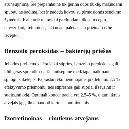
atsinaujinimą. Šie preparatai ne tik gerina odos būklę, mažindami
spuogų atsiradimą, bet ir padeda kovoti su pirmosiomis senėjimo
žymėmis. Kai kurie retinoidai parduodami tik su receptu,
pavyzdžiui, tretinoinas, tačiau adapalenas jau prieinamas be
recepto.
Benzoilo peroksidas – bakterijų priešas
Jei odos problemos nėra labai stiprios, benzoilo peroksidas gali
būti geras sprendimas. Tai antiseptinė medžiaga, naikinanti
spuogų sukėlėjus. Paprastai rekomenduojama pradėti nuo 2,5 %
efektyvumo priemonių, nes stipresnės gali stipriai išsausinti ir
sudirginti odą. Optimali koncentracija yra 2,5–5 %, o tam tikrais
atvejais ją galima naudoti kartu su antibiotikais.
Izotretinoinas – rimtiems atvejams