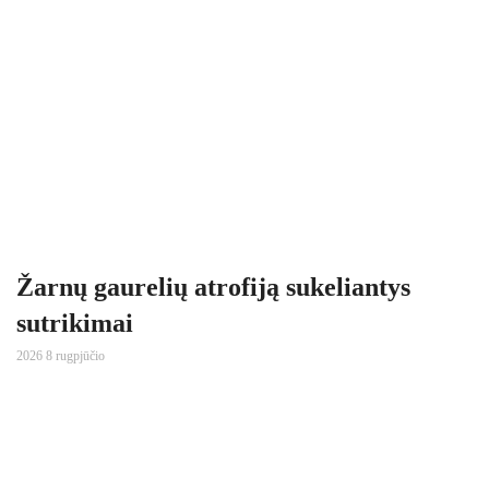
Žarnų gaurelių atrofiją sukeliantys
sutrikimai
2026 8 rugpjūčio