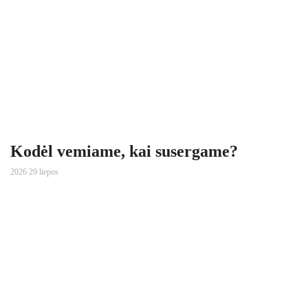
Kodėl vemiame, kai susergame?
2026 29 liepos