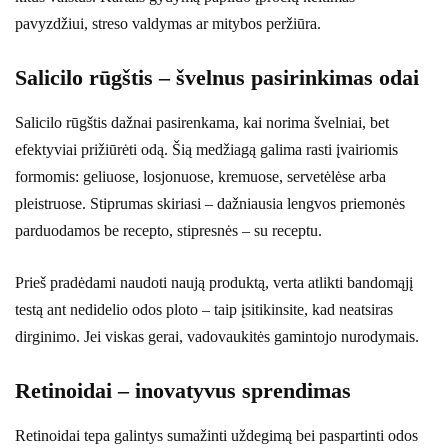
pavyzdžiui, streso valdymas ar mitybos peržiūra.
Salicilo rūgštis – švelnus pasirinkimas odai
Salicilo rūgštis dažnai pasirenkama, kai norima švelniai, bet
efektyviai prižiūrėti odą. Šią medžiagą galima rasti įvairiomis
formomis: geliuose, losjonuose, kremuose, servetėlėse arba
pleistruose. Stiprumas skiriasi – dažniausia lengvos priemonės
parduodamos be recepto, stipresnės – su receptu.
Prieš pradėdami naudoti naują produktą, verta atlikti bandomąjį
testą ant nedidelio odos ploto – taip įsitikinsite, kad neatsiras
dirginimo. Jei viskas gerai, vadovaukitės gamintojo nurodymais.
Retinoidai – inovatyvus sprendimas
Retinoidai tepa galintys sumažinti uždegimą bei paspartinti odos