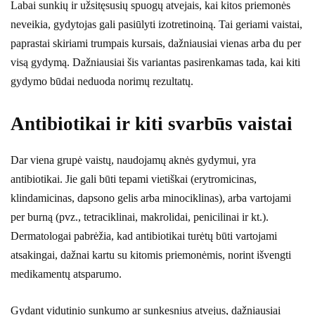
Labai sunkių ir užsitęsusių spuogų atvejais, kai kitos priemonės
neveikia, gydytojas gali pasiūlyti izotretinoiną. Tai geriami vaistai,
paprastai skiriami trumpais kursais, dažniausiai vienas arba du per
visą gydymą. Dažniausiai šis variantas pasirenkamas tada, kai kiti
gydymo būdai neduoda norimų rezultatų.
Antibiotikai ir kiti svarbūs vaistai
Dar viena grupė vaistų, naudojamų aknės gydymui, yra
antibiotikai. Jie gali būti tepami vietiškai (erytromicinas,
klindamicinas, dapsono gelis arba minociklinas), arba vartojami
per burną (pvz., tetraciklinai, makrolidai, penicilinai ir kt.).
Dermatologai pabrėžia, kad antibiotikai turėtų būti vartojami
atsakingai, dažnai kartu su kitomis priemonėmis, norint išvengti
medikamentų atsparumo.
Gydant vidutinio sunkumo ar sunkesnius atvejus, dažniausiai