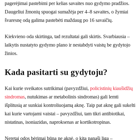
pagerėjimai pastebimi per kelias savaites nuo gydymo pradžios.
Daugeliui žmonių spuogai sumažėja per 4–8 savaites, o žymiai
švaresnę odą galima pastebėti maždaug po 16 savaičių.
Kiekvieno oda skirtinga, tad rezultatai gali skirtis. Svarbiausia –
laikytis nustatyto gydymo plano ir nestabdyti vaistų be gydytojo
žinios.
Kada pasitarti su gydytoju?
Kai kurie sveikatos sutrikimai (pavyzdžiui,
policistinių kiaušidžių
sindromas
, nutukimas ar metabolinis sindromas) gali lemti
išplitusią ar sunkiai kontroliuojamą aknę. Taip pat aknę gali sukelti
kai kurie vartojami vaistai – pavyzdžiui, tam tikri antibiotikai,
nistatinas, isoniazidas, naproksenas ar kortikotropinas.
Neretai odos bėrimai būna ne aknė, o kita panaši liga –