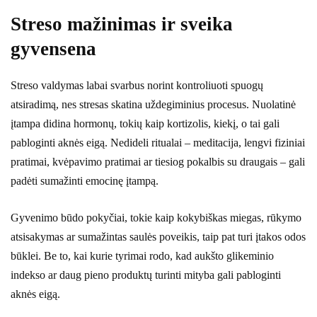
Streso mažinimas ir sveika
gyvensena
Streso valdymas labai svarbus norint kontroliuoti spuogų
atsiradimą, nes stresas skatina uždegiminius procesus. Nuolatinė
įtampa didina hormonų, tokių kaip kortizolis, kiekį, o tai gali
pabloginti aknės eigą. Nedideli ritualai – meditacija, lengvi fiziniai
pratimai, kvėpavimo pratimai ar tiesiog pokalbis su draugais – gali
padėti sumažinti emocinę įtampą.
Gyvenimo būdo pokyčiai, tokie kaip kokybiškas miegas, rūkymo
atsisakymas ar sumažintas saulės poveikis, taip pat turi įtakos odos
būklei. Be to, kai kurie tyrimai rodo, kad aukšto glikeminio
indekso ar daug pieno produktų turinti mityba gali pabloginti
aknės eigą.