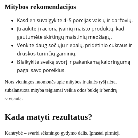
Mitybos rekomendacijos
Kasdien suvalgykite 4–5 porcijas vaisių ir daržovių.
Įtraukite į racioną įvairių maisto produktų, kad
gautumėte skirtingų maistinių medžiagų.
Venkite daug sočiųjų riebalų, pridėtinio cukraus ir
druskos turinčių gaminių.
Išlaikykite sveiką svorį ir pakankamą kaloringumą
pagal savo poreikius.
Nors vieningos nuomonės apie mitybos ir aknės ryšį nėra,
subalansuota mityba teigiamai veikia odos būklę ir bendrą
savijautą.
Kada matyti rezultatus?
Kantrybė – svarbi sėkmingo gydymo dalis. Įprastai pirmieji