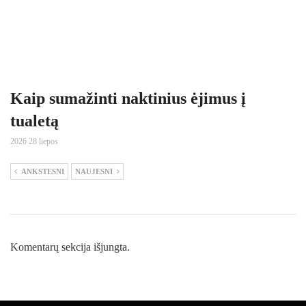
Kaip sumažinti naktinius ėjimus į
tualetą
2026 28 liepos
ANKSTESNI
NAUJESNI
Komentarų sekcija išjungta.