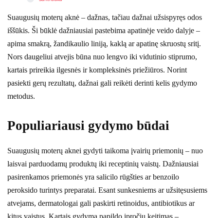
Suaugusių moterų aknė – dažnas, tačiau dažnai užsispyręs odos
iššūkis. Ši būklė dažniausiai pastebima apatinėje veido dalyje –
apima smakrą, žandikaulio liniją, kaklą ar apatinę skruostų sritį.
Nors daugeliui atvejis būna nuo lengvo iki vidutinio stiprumo,
kartais prireikia ilgesnės ir kompleksinės priežiūros. Norint
pasiekti gerų rezultatų, dažnai gali reikėti derinti kelis gydymo
metodus.
Populiariausi gydymo būdai
Suaugusių moterų aknei gydyti taikoma įvairių priemonių – nuo
laisvai parduodamų produktų iki receptinių vaistų. Dažniausiai
pasirenkamos priemonės yra salicilo rūgšties ar benzoilo
peroksido turintys preparatai. Esant sunkesniems ar užsitęsusiems
atvejams, dermatologai gali paskirti retinoidus, antibiotikus ar
kitus vaistus. Kartais gydymą papildo įpročių keitimas –