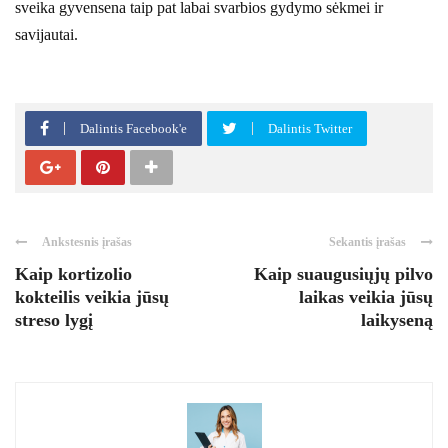
sveika gyvensena taip pat labai svarbios gydymo sėkmei ir
savijautai.
Dalintis Facebook'e
Dalintis Twitter
Ankstesnis įrašas
Sekantis įrašas
Kaip kortizolio
Kaip suaugusiųjų pilvo
kokteilis veikia jūsų
laikas veikia jūsų
streso lygį
laikyseną