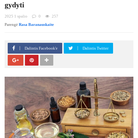
gydyti
2025 1 spalio
0
257
Parengė
Rasa Baranauskaite
Dalintis Facebook'e
Dalintis Twitter