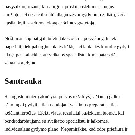
pavyzdžiui, rožinė, kurią irgi paprastai pastebime suaugus
amžiuje. Jei nesate tikri dėl diagnozės ar gydymo rezultatų, verta
apsilankyti pas dermatologą ar šeimos gydytoją.
Nėštumas taip pat gali turėti įtakos odai – pokyčiai gali tiek
pagerinti, tiek pabloginti aknės būklę. Jei laukiatės ir norite gydyti
aknę, pasikalbėkite su sveikatos specialistu, kuris patars dėl
saugaus gydymo.
Santrauka
Suaugusių moterų aknė yra įprastas reiškinys, tačiau ją galima
sėkmingai gydyti – tiek naudojant vaistinius preparatus, tiek
keičiant įpročius. Efektyviausi rezultatai pasiekiami tuomet, kai
bendradarbiaujama su sveikatos specialistu ir laikomasi
individualaus gydymo plano. Nepamirškite, kad odos priežiūra ir