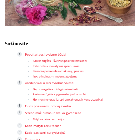
Sužinosite
Populiariausi gydymo būdai
Salicilo rūgštis – švelnus pasirinkimas odai
Retinoidai – inovatyvus sprendimas
Benzoilo peroksidas – bakterijų priešas
Izotretinoinas – rimtiems atvejams
Antibiotikai ir kiti svarbūs vaistai
Dapsono gelis – uždegimui mažinti
Azelaino rūgštis – pigmentacijos kontrolei
Hormoninė terapija: spironolaktonas ir kontraceptikai
Odos priežiūros įpročių svarba
Streso mažinimas ir sveika gyvensena
Mitybos rekomendacijos
Kada matyti rezultatus?
Kada pasitarti su gydytoju?
Santrauka