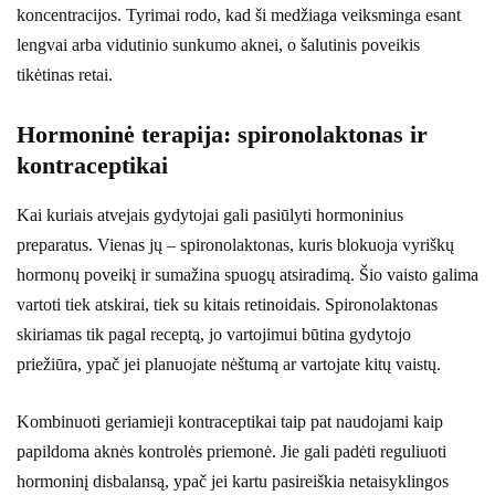
koncentracijos. Tyrimai rodo, kad ši medžiaga veiksminga esant
lengvai arba vidutinio sunkumo aknei, o šalutinis poveikis
tikėtinas retai.
Hormoninė terapija: spironolaktonas ir
kontraceptikai
Kai kuriais atvejais gydytojai gali pasiūlyti hormoninius
preparatus. Vienas jų – spironolaktonas, kuris blokuoja vyriškų
hormonų poveikį ir sumažina spuogų atsiradimą. Šio vaisto galima
vartoti tiek atskirai, tiek su kitais retinoidais. Spironolaktonas
skiriamas tik pagal receptą, jo vartojimui būtina gydytojo
priežiūra, ypač jei planuojate nėštumą ar vartojate kitų vaistų.
Kombinuoti geriamieji kontraceptikai taip pat naudojami kaip
papildoma aknės kontrolės priemonė. Jie gali padėti reguliuoti
hormoninį disbalansą, ypač jei kartu pasireiškia netaisyklingos