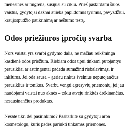
mėnesinės ar migrena, susijusi su ciklu. Prieš paskirdami šiuos
vaistus, gydytojai dažnai atlieka papildomus tyrimus, pavyzdžiui,
kraujospūdžio patikrinimą ar nėštumo testą.
Odos priežiūros įpročių svarba
Nors vaistai yra svarbi gydymo dalis, ne mažiau reikšminga
kasdienė odos priežiūra. Riebiam odos tipui tinkami putojantys
prausikliai ar astringentai padeda sumažinti riebalavimąsi ir
inkštirus. Jei oda sausa – geriau rinktis švelnius neputojančius
prausiklius ir tonikus. Svarbu vengti agresyvių priemonių, jei jau
naudojami vaistai nuo aknės – tokiu atveju rinkitės drėkinančius,
nesausinančius produktus.
Nesate tikri dėl pasirinkimo? Pasitarkite su gydytoju arba
kosmetologu, kuris padės parinkti tinkamas priemones.