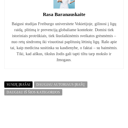
Rasa Baranauskaite
Baigusi studijas Freiburgo universitete Vokietijoje, gilinosi į ligų
raidą, plitimą ir prevenciją globaliame kontekste. Domisi tiek
istoriniais protrūkiais, tiek šiuolaikinėmis sveikatos grėsmėmis –
nuo retų sindromų iki visuotinai paplitusių lėtinių ligų. Rašo apie
tai, kaip medicina susitinka su kasdienybe, o faktai – su baimėmis.
Tiki, kad aiškus, tikslus žodis gali tapti tiltu tarp mokslo ir
žmogaus.
SUSIJĘ ĮRAŠAI
DAUGIAU AUTORIAUS ĮRAŠŲ
DAUGIAU IŠ ŠIOS KATEGORIJOS