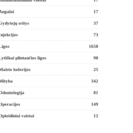
Antihistamininiai vaistai
17
Augalai
17
Gydytojų sritys
37
Injekcijos
73
Ligos
1658
Lytiškai plintančios ligos
90
Maisto kolorijos
25
Mityba
342
Odontologija
81
Operacijos
149
Opioidiniai vaistai
12