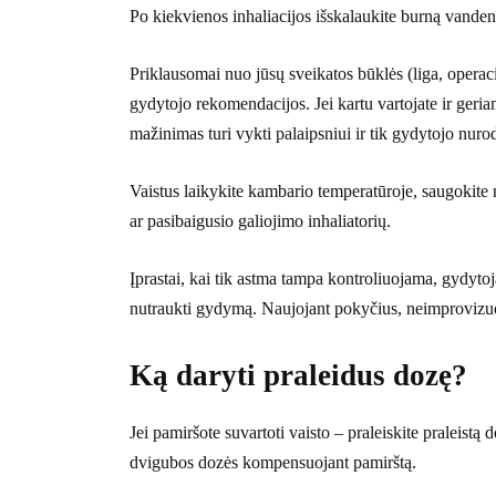
Po kiekvienos inhaliacijos išskalaukite burną vanden
Priklausomai nuo jūsų sveikatos būklės (liga, operacij
gydytojo rekomendacijos. Jei kartu vartojate ir geria
mažinimas turi vykti palaipsniui ir tik gydytojo nur
Vaistus laikykite kambario temperatūroje, saugokite n
ar pasibaigusio galiojimo inhaliatorių.
Įprastai, kai tik astma tampa kontroliuojama, gydyto
nutraukti gydymą. Naujojant pokyčius, neimprovizuok
Ką daryti praleidus dozę?
Jei pamiršote suvartoti vaisto – praleiskite praleistą 
dvigubos dozės kompensuojant pamirštą.