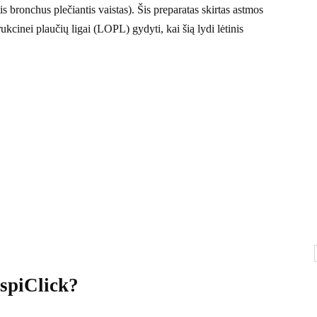
tis bronchus plečiantis vaistas). Šis preparatas skirtas astmos
ukcinei plaučių ligai (LOPL) gydyti, kai šią lydi lėtinis
spiClick?