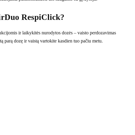
AirDuo RespiClick?
ukcijomis ir laikykitės nurodytos dozės – vaisto perdozavimas
rtą parą dozę ir vaistą vartokite kasdien tuo pačiu metu.