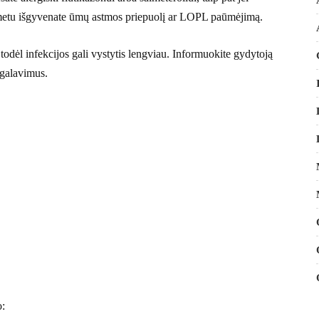
o metu išgyvenate ūmų astmos priepuolį ar LOPL paūmėjimą.
odėl infekcijos gali vystytis lengviau. Informuokite gydytoją
negalavimus.
o: