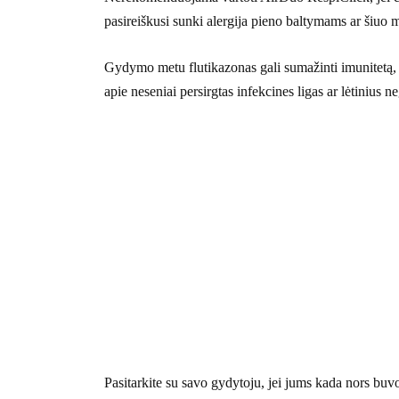
pasireiškusi sunki alergija pieno baltymams ar šiu
Gydymo metu flutikazonas gali sumažinti imunitetą, t
apie neseniai persirgtas infekcines ligas ar lėtinius 
Pasitarkite su savo gydytoju, jei jums kada nors buv