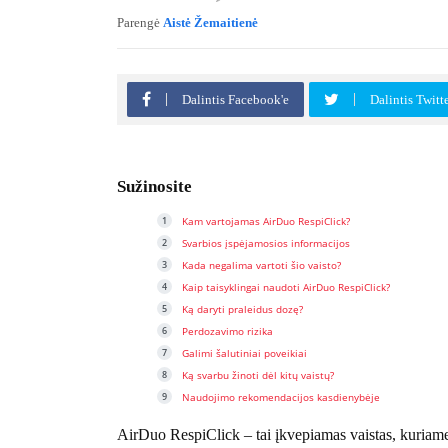
Parengė
Aistė Žemaitienė
Dalintis Facebook'e
Dalintis Twitt
Sužinosite
Kam vartojamas AirDuo RespiClick?
Svarbios įspėjamosios informacijos
Kada negalima vartoti šio vaisto?
Kaip taisyklingai naudoti AirDuo RespiClick?
Ką daryti praleidus dozę?
Perdozavimo rizika
Galimi šalutiniai poveikiai
Ką svarbu žinoti dėl kitų vaistų?
Naudojimo rekomendacijos kasdienybėje
AirDuo RespiClick – tai įkvepiamas vaistas, kuriame 