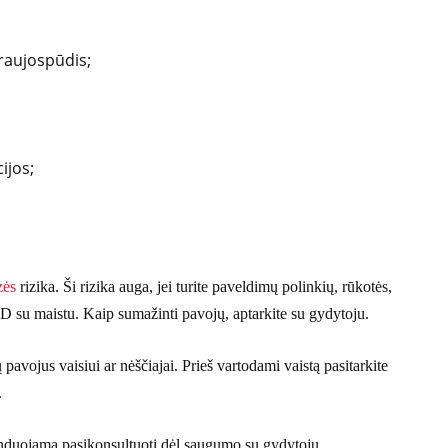
kraujospūdis;
ijos;
zės
rizika. Ši rizika auga, jei turite paveldimų polinkių, rūkotės,
 D su maistu. Kaip sumažinti pavojų, aptarkite su gydytoju.
avojus vaisiui ar nėščiajai. Prieš vartodami vaistą pasitarkite
.
nduojama pasikonsultuoti dėl saugumo su gydytoju.