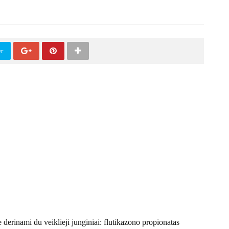
er
derinami du veiklieji junginiai: flutikazono propionatas