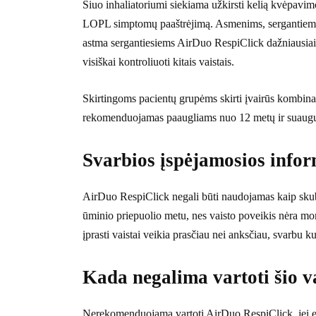
Šiuo inhaliatoriumi siekiama užkirsti kelią kvėpavi
LOPL simptomų paaštrėjimą. Asmenims, sergantiems LO
astma sergantiesiems AirDuo RespiClick dažniausia
visiškai kontroliuoti kitais vaistais.
Skirtingoms pacientų grupėms skirti įvairūs kombina
rekomenduojamas paaugliams nuo 12 metų ir suaugu
Svarbios įspėjamosios infor
AirDuo RespiClick negali būti naudojamas kaip skubi
ūminio priepuolio metu, nes vaisto poveikis nėra mom
įprasti vaistai veikia prasčiau nei anksčiau, svarbu ku
Kada negalima vartoti šio v
Nerekomenduojama vartoti AirDuo RespiClick, jei esate