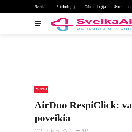
Sveikata
Psichologija
Odontologija
Svorio met
VAISTAI
AirDuo RespiClick: var
poveikia
2025 4 birželio
0
336