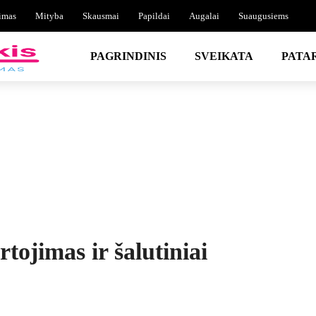
imas
Mityba
Skausmai
Papildai
Augalai
Suaugusiems
PAGRINDINIS
SVEIKATA
PATA
tojimas ir šalutiniai