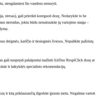
iu, stengdamiesi šio vandens nenuryti.
a, stresas), gali prireikti koreguoti dozę. Nedarykite to be
mus steroidus, jokiu būdu nenutraukite jų vartojimo staiga –
odymu.
uo drėgmės, karščio ir tiesioginės šviesos. Nepalikite pažeistų
jas gali nuspręsti palaipsniui mažinti AirDuo RespiClick dozę ar
ite ir laikykitės specialisto rekomendacijų.
dozę ir kitą priklausančią išgerkite įprastu metu. Negalima vartoti