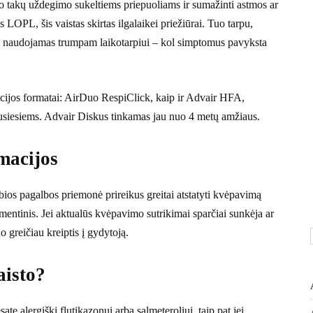
mo takų uždegimo sukeltiems priepuoliams ir sumažinti astmos ar
PL, šis vaistas skirtas ilgalaikei priežiūrai. Tuo tarpu,
i naudojamas trumpam laikotarpiui – kol simptomus pavyksta
cijos formatai: AirDuo RespiClick, kaip ir Advair HFA,
siesiems. Advair Diskus tinkamas jau nuo 4 metų amžiaus.
macijos
os pagalbos priemonė prireikus greitai atstatyti kvėpavimą
entinis. Jei aktualūs kvėpavimo sutrikimai sparčiai sunkėja ar
o greičiau kreiptis į gydytoją.
aisto?
 alergiški flutikazonui arba salmeteroliui, taip pat jei