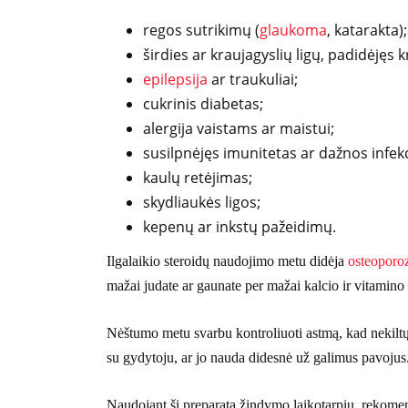
regos sutrikimų (
glaukoma
, katarakta);
širdies ar kraujagyslių ligų, padidėjęs 
epilepsija
ar traukuliai;
cukrinis diabetas;
alergija vaistams ar maistui;
susilpnėjęs imunitetas ar dažnos infekc
kaulų retėjimas;
skydliaukės ligos;
kepenų ar inkstų pažeidimų.
Ilgalaikio steroidų naudojimo metu didėja
osteoporo
mažai judate ar gaunate per mažai kalcio ir vitamino
Nėštumo metu svarbu kontroliuoti astmą, kad nekiltų p
su gydytoju, ar jo nauda didesnė už galimus pavojus
Naudojant šį preparatą žindymo laikotarpiu, rekome